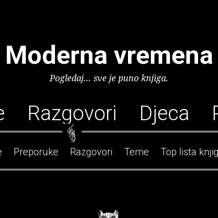
Moderna vremena
Pogledaj... sve je puno knjiga.
e
Razgovori
Djeca
e
Preporuke
Razgovori
Teme
Top lista knji