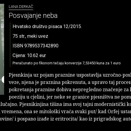
LANA DERKAČ
Posvajanje neba
Hrvatsko društvo pisaca 12/2015.
75 str., meki uvez
ISBN 9789537342890
Cijena: 10.62 eur
Preračunato po fiksnom tečaju konverzije 7,53450 kuna za 1 euro
Pjesnkinja uz pojam praznine uspostavlja uzročno-pos
veze, njena je praznina pokrenuta, a upravo taj proces
pokretanja praznine dobiva nepregledno značenje za 
poeziju u cjelini, jer neke se granice pjesništva ne pom
 slučajno. Pjesnikinjina tišina ima svoj tajni modernistički k
k vremena, ona se mitološki vraća svaki put/ kad Orfej usta
ovine/ i pospano izađe iz eritrocita/ kao iz prigradskog aut