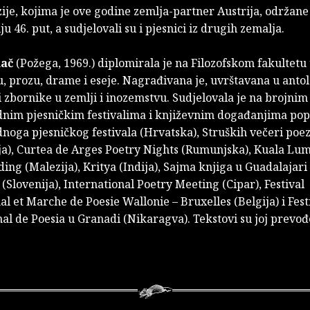
ije, kojima je ove godine zemlja-partner Austrija, održane
ju 46. put, a sudjelovali su i pjesnici iz drugih zemalja.
kač
(Požega, 1969.) diplomirala je na Filozofskom fakultetu
u, prozu, drame i eseje. Nagrađivana je, uvrštavana u antol
zbornike u zemlji i inozemstvu. Sudjelovala je na brojnim
im pjesničkim festivalima i književnim događanjima pop
oga pjesničkog festivala (Hrvatska), Struških večeri poez
a), Curtea de Arges Poetry Nights (Rumunjska), Kuala Lu
ing (Malezija), Kritya (Indija), Sajma knjiga u Guadalajari
 (Slovenija), International Poetry Meeting (Cipar), Festival
al et Marche de Poesie Wallonie – Bruxelles (Belgija) i Fest
al de Poesia u Granadi (Nikaragva). Tekstovi su joj prevođ