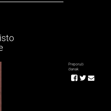
isto
e
Preporuči
članak