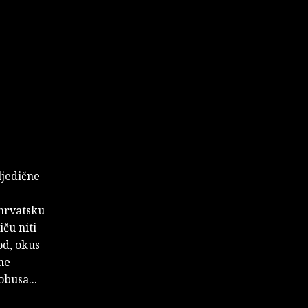
ljedične
hrvatsku
iču niti
od, okus
ne
obusa...