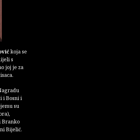
ović
koja se
jeli s
no joj je za
isaca.
 Nagradu
 i Bosni i
ojemu su
ora),
 i Branko
i Bijelić.