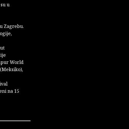
 su u
 u Zagrebu.
ogije,
ut
ije
mpur World
 (Meksiko),
ival
eni na 15