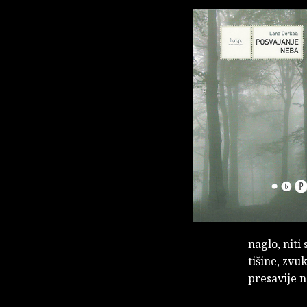
naglo, niti
tišine, zvu
presavije n