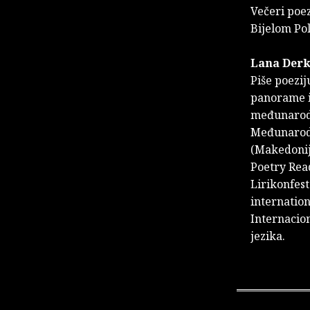
Večeri poez
Bijelom Pol
Lana Der
Piše poezij
panorame i 
međunarodn
Međunarodn
(Makedonij
Poetry Read
Lirikonfest
internation
Internacion
jezika.