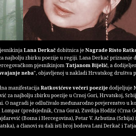
jesnikinja
Lana Derkač
dobitnica je
Nagrade Risto Ratk
za najbolju zbirku poezije u regiji. Lana Derkač priznanje di
ercegovačkom pjesnikinjom
Tatjanom Bijelić
, a dodijelje
svajanje neba
", objavljenoj u nakladi Hrvatskog društva p
na manifestacija
Ratkovićeve večeri poezije
dodjeljuje
vić za najbolju zbirku poezije u Crnoj Gori, Hrvatskoj, Srbiji
i. O nagradi je odlučivalo međunarodno povjerenstvo u k
n Lompar (predsjednik, Crna Gora), Zuvdija Hodžić (Crna G
darević (Bosna i Hercegovina), Petar V. Arbutina (Srbija)
tska), a članovi su dali isti broj bodova Lani Derkač i Tatjan