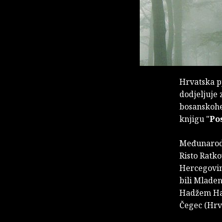
Hrvatska p
dodjeljuje 
bosanskoh
knjigu "
Po
Međunarod
Risto Ratko
Hercegovin
bili Mlade
Hadžem Haj
Čegec (Hrva