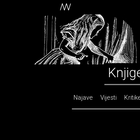
Knjig
Najave
Vijesti
Kritik