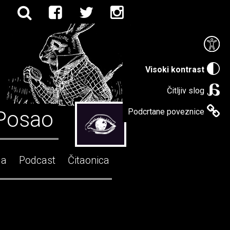
Visoki kontrast
Čitljiv slog
Posao
Podcrtane poveznice
ga
Podcast
Čitaonica