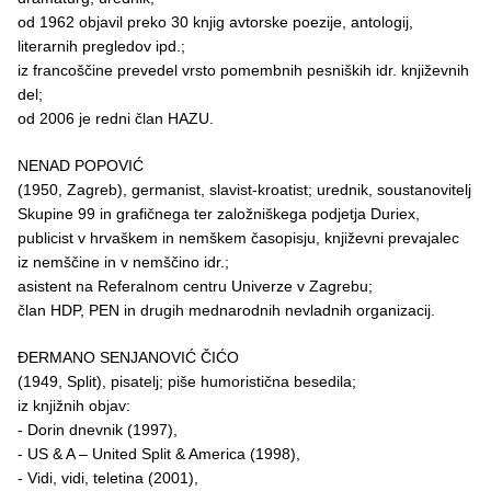
od 1962 objavil preko 30 knjig avtorske poezije, antologij,
literarnih pregledov ipd.;
iz francoščine prevedel vrsto pomembnih pesniških idr. književnih
del;
od 2006 je redni član HAZU.
NENAD POPOVIĆ
(1950, Zagreb), germanist, slavist-kroatist; urednik, soustanovitelj
Skupine 99 in grafičnega ter založniškega podjetja Duriex,
publicist v hrvaškem in nemškem časopisju, književni prevajalec
iz nemščine in v nemščino idr.;
asistent na Referalnom centru Univerze v Zagrebu;
član HDP, PEN in drugih mednarodnih nevladnih organizacij.
ÐERMANO SENJANOVIĆ ČIĆO
(1949, Split), pisatelj; piše humoristična besedila;
iz knjižnih objav:
- Dorin dnevnik (1997),
- US & A – United Split & America (1998),
- Vidi, vidi, teletina (2001),