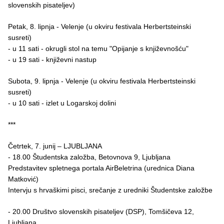
slovenskih pisateljev)
Petak, 8. lipnja - Velenje (u okviru festivala Herbertsteinski
susreti)
- u 11 sati - okrugli stol na temu "Opijanje s književnošću"
- u 19 sati - književni nastup
Subota, 9. lipnja - Velenje (u okviru festivala Herbertsteinski
susreti)
- u 10 sati - izlet u Logarskoj dolini
***
Četrtek, 7. junij – LJUBLJANA
- 18.00 Študentska založba, Betovnova 9, Ljubljana
Predstavitev spletnega portala AirBeletrina (urednica Diana
Matković)
Intervju s hrvaškimi pisci, srečanje z uredniki Študentske založbe
- 20.00 Društvo slovenskih pisateljev (DSP), Tomšičeva 12,
Ljubljana