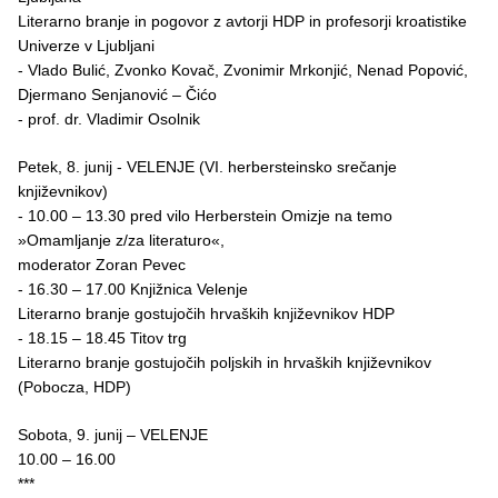
Literarno branje in pogovor z avtorji HDP in profesorji kroatistike
Univerze v Ljubljani
- Vlado Bulić, Zvonko Kovač, Zvonimir Mrkonjić, Nenad Popović,
Djermano Senjanović – Čićo
- prof. dr. Vladimir Osolnik
Petek, 8. junij - VELENJE (VI. herbersteinsko srečanje
književnikov)
- 10.00 – 13.30 pred vilo Herberstein Omizje na temo
»Omamljanje z/za literaturo«,
moderator Zoran Pevec
- 16.30 – 17.00 Knjižnica Velenje
Literarno branje gostujočih hrvaških književnikov HDP
- 18.15 – 18.45 Titov trg
Literarno branje gostujočih poljskih in hrvaških književnikov
(Pobocza, HDP)
Sobota, 9. junij – VELENJE
10.00 – 16.00
***