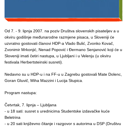
Od 7. - 9. lipnja 2007. na poziv Društva slovenskih pisateljev a u
okviru godišnje međunarodne razmjene pisaca, u Sloveniji će
uzvratno gostovati članovi HDP-a Vlado Bulić, Zvonko Kovač,
Zvonimir Mrkonjić, Nenad Popović i Ðermano Senjanović koji će u
Sloveniji imati četiri nastupa, u Ljubljani i u Velenju (u okviru
festivala Herbertsteinski susreti).
Nedavno su u HDP-u i na FF-u u Zagrebu gostovali Mate Dolenc,
Goran Gluvič, Miha Mazzini i Lucija Stupica.
Program nastupa:
Četvrtak, 7. lipnja – Ljubljana
- u 18 sati: susret s urednicima Studentske izdavačke kuće
Beletrina
- u 20 sati književno čitanje i razgovor s autorima u DSP (Društvu