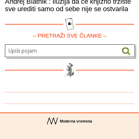
Andrej Blatnik : Iluzija da će knjižno tržište
sve urediti samo od sebe nije se ostvarila
– PRETRAŽI SVE ČLANKE –
Moderna vremena