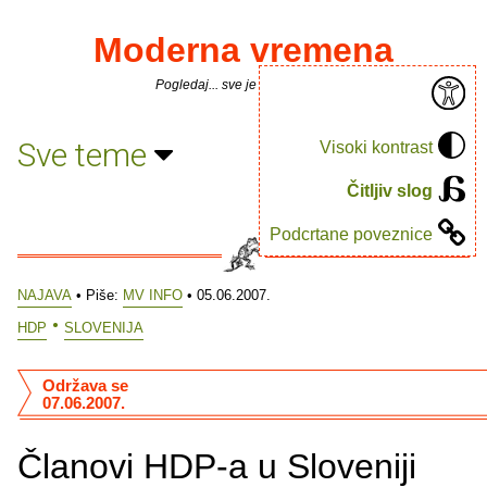
Moderna vremena
Pogledaj... sve je puno knjiga.
Sve teme
Visoki kontrast
Čitljiv slog
Podcrtane poveznice
NAJAVA
• Piše:
MV INFO
• 05.06.2007.
HDP
SLOVENIJA
Održava se
07.06.2007.
Članovi HDP-a u Sloveniji