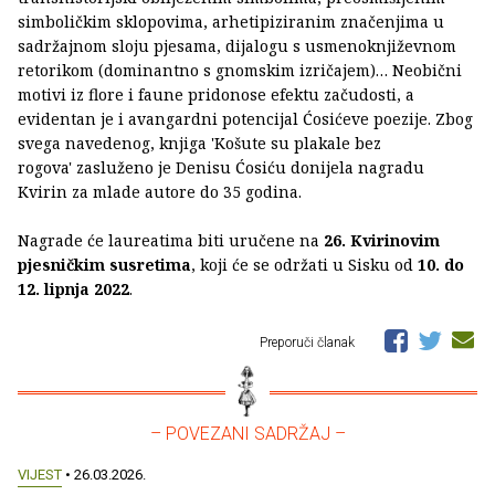
simboličkim sklopovima, arhetipiziranim značenjima u
sadržajnom sloju pjesama, dijalogu s usmenoknjiževnom
retorikom (dominantno s gnomskim izričajem)… Neobični
motivi iz flore i faune pridonose efektu začudosti, a
evidentan je i avangardni potencijal Ćosićeve poezije. Zbog
svega navedenog, knjiga 'Košute su plakale bez
rogova' zasluženo je Denisu Ćosiću donijela nagradu
Kvirin za mlade autore do 35 godina.
Nagrade će laureatima biti uručene na
26. Kvirinovim
pjesničkim susretima
, koji će se održati u Sisku od
10. do
12. lipnja 2022
.
Preporuči članak
– POVEZANI SADRŽAJ –
VIJEST
• 26.03.2026.