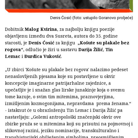
Denis Ćosić (foto: ustupilo Goranovo proljeće)
Dobitnik
Malog Kvirina
, za najbolju knjigu poezije
objavljenu između dva Susreta, autora do 35. godine
starosti, je
Denis Ćosić
za knjigu
„Košute su plakale bez
rogova“
, odlučio je žiri u sastavu
Darija Žilić
,
Tin
Lemac
i
Đurđica Vuković
.
„U zbirci 'Košute su plakale bez rogova' nalazimo pedeset
nenaslovljenih pjesama koje su postavljene u okvir
koncepcije imaginarne patrijarhalne zajednice, a
upečatljiv je i snažan glas lirske junakinje koja o svemu
tome kazuje, o svim tim mitemima, praznovjerjima,
izmišljenim kozmogonijama, nepravdama prema ženama.“
- istaknut će u obrazloženju Tin Lemac i Darija Žilić pa
nastavljaju: „Golemi antropološki značenjski okvir ove
zbirke pruža se u mitemima koji su prisutni na pojmovnoj i
slikovnoj razini, jeziku nominacije, transkulturalno i
transhistorijski obilježenim simbolima, preosmišljenim