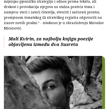
mijenjao pjesničku strategiju i odnos prema tekstu, ali
drskost i provokacija njegova su stalna prateća tema i
namjera: steći i zateći čitatelja, stvoriti i sačuvati prostor,
promjenom tematskog ili strateškog registra odgovoriti na
izazov novih praksi.“ - istaknuo je u obrazloženju Miroslav
Mićanović.
Mali Kvirin, za najbolju knjigu poezije
objavljenu između dva Susreta