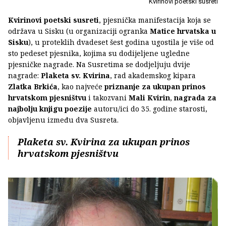
Kvirinovi poetski susreti
Kvirinovi poetski susreti
, pjesnička manifestacija koja se
održava u Sisku (u organizaciji ogranka
Matice hrvatska u
Sisku
), u proteklih dvadeset šest godina ugostila je više od
sto pedeset pjesnika, kojima su dodijeljene ugledne
pjesničke nagrade. Na Susretima se dodjeljuju dvije
nagrade:
Plaketa sv. Kvirina
, rad akademskog kipara
Zlatka Brkića
, kao najveće
priznanje za ukupan prinos
hrvatskom pjesništvu
i takozvani
Mali Kvirin
,
nagrada za
najbolju knjigu poezije
autoru/ici do 35. godine starosti,
objavljenu između dva Susreta.
Plaketa sv. Kvirina za ukupan prinos
hrvatskom pjesništvu