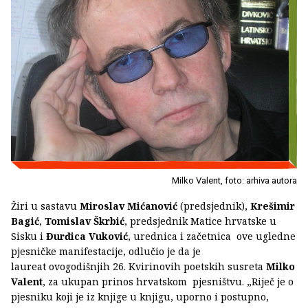
Milko Valent, foto: arhiva autora
Žiri u sastavu
Miroslav Mićanović
(predsjednik),
Krešimir
Bagić
,
Tomislav Škrbić
, predsjednik Matice hrvatske u
Sisku i
Đurđica Vuković
, urednica i začetnica ove ugledne
pjesničke manifestacije, odlučio je da je
laureat ovogodišnjih 26. Kvirinovih poetskih susreta
Milko
Valent
, za ukupan prinos hrvatskom pjesništvu. „Riječ je o
pjesniku koji je iz knjige u knjigu, uporno i postupno,