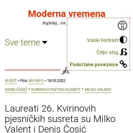
Moderna vremena
Pogledaj... sve je puno knjiga.
Sve teme
Visoki kontrast
Čitljiv slog
Podcrtane poveznice
VIJEST
• Piše:
MV INFO
• 18.05.2022.
DENIS ĆOSIĆ
KVIRINOVI POETSKI SUSRETI
MILKO VALENT
Laureati 26. Kvirinovih
pjesničkih susreta su Milko
Valent i Denis Ćosić