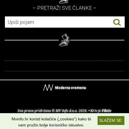
– PRETRAŽI SVE ČLANKE –
Moderna vremena
Sva prava pridržana © MV Info d.o.o. 2026. • Kriv je
Fiktiv
Mvinfo.hr koristi kolačiće („cookies“) kako bi
SLAŽEM SE
O nama
•
Pomoć
•
Uvjeti korištenja
•
RSS kanali
vam pružio bolje korisničko iskustvo.