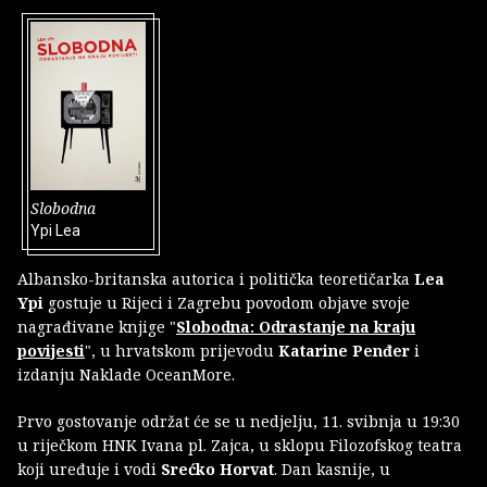
Slobodna
Ypi Lea
Albansko-britanska autorica i politička teoretičarka
Lea
Ypi
gostuje u Rijeci i Zagrebu povodom objave svoje
nagrađivane knjige "
Slobodna: Odrastanje na kraju
povijesti
", u hrvatskom prijevodu
Katarine Penđer
i
izdanju Naklade OceanMore.
Prvo gostovanje održat će se u nedjelju, 11. svibnja u 19:30
u riječkom HNK Ivana pl. Zajca, u sklopu Filozofskog teatra
koji uređuje i vodi
Srećko Horvat
. Dan kasnije, u