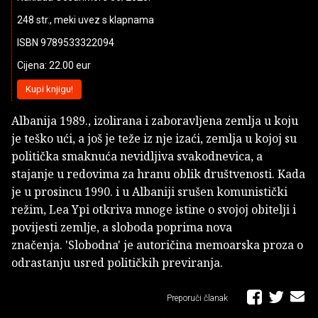
248 str., meki uvez s klapnama
ISBN 9789533322094
Cijena: 22.00 eur
Kupi knjigu!
Albanija 1989., izolirana i zaboravljena zemlja u koju
je teško ući, a još je teže iz nje izaći, zemlja u kojoj su
politička smaknuća nevidljiva svakodnevica, a
stajanje u redovima za hranu oblik društvenosti. Kada
je u prosincu 1990. i u Albaniji srušen komunistički
režim, Lea Ypi otkriva mnoge istine o svojoj obitelji i
povijesti zemlje, a sloboda poprima nova
značenja. 'Slobodna' je autoričina memoarska proza o
odrastanju usred političkih previranja.
Preporuči članak