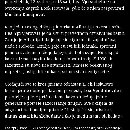
ponedjeljak, 12. svibnja u 18 sati,
Lea Ypi
sudjeluje na
otvorenju Zagreb Book Festivala, gdje će s njom razgovarati
Morana Kasapović
.
Kao jedanaestogodišnja pionirka u Albaniji Envera Hoxhe,
Lea Ypi
vjerovala je da živi u pravednom društvu jednakih.
Za nju je Albanija bila je mjesto sigurnosti, zajedništva,
nade i slobode. Zemlja gdje su svi bili jednaki, spremni
pomoći svakome u želji da izgrade bolji svijet. No raspad
komunizma i nagli ulazak u „slobodni svijet” 1990-ih
razotkrili su novo lice stvarnosti: umjesto očekivanog
napretka, uslijedili su kaos, siromaštvo i emigracije.
Gledajući sve to kroz prizmu odrastanja, ali i iskustvo
borbe jedne obitelji s krajem povijesti,
Lea Ypi
duhovito i
pronicljivo plete priču o tome kako su težnje jedne
generacije postale razočaranje drugih. Sve s ciljem da
odgovori na temeljno pitanje 21. stoljeća: što, uistinu,
danas znači biti slobodan?
I tko je među nama slobodan?
Lea Ypi
(Tirana, 1979.) predaje političku teoriju na Londonskoj školi ekonomije i