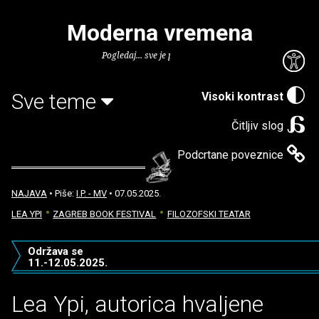
Moderna vremena
Pogledaj... sve je puno knjiga.
Sve teme
Visoki kontrast
Čitljiv slog
Podcrtane poveznice
NAJAVA
• Piše:
I.P. - MV
• 07.05.2025.
LEA YPI
ZAGREB BOOK FESTIVAL
FILOZOFSKI TEATAR
Održava se
11.-12.05.2025.
Lea Ypi, autorica hvaljene