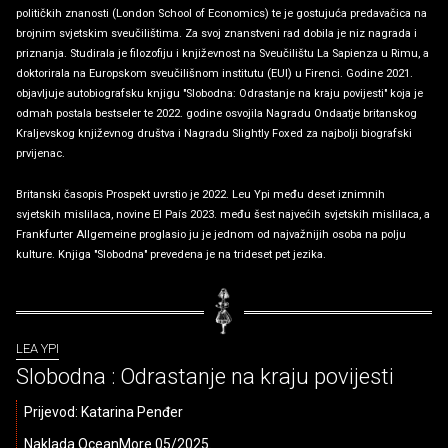
političkih znanosti (London School of Economics) te je gostujuća predavačica na
brojnim svjetskim sveučilištima. Za svoj znanstveni rad dobila je niz nagrada i
priznanja. Studirala je filozofiju i književnost na Sveučilištu La Sapienza u Rimu, a
doktorirala na Europskom sveučilišnom institutu (EUI) u Firenci. Godine 2021.
objavljuje autobiografsku knjigu "Slobodna: Odrastanje na kraju povijesti" koja je
odmah postala bestseler te 2022. godine osvojila Nagradu Ondaatje britanskog
Kraljevskog književnog društva i Nagradu Slightly Foxed za najbolji biografski
prvijenac.
Britanski časopis Prospekt uvrstio je 2022. Leu Ypi među deset iznimnih
svjetskih mislilaca, novine El País 2023. među šest najvećih svjetskih mislilaca, a
Frankfurter Allgemeine proglasio ju je jednom od najvažnijih osoba na polju
kulture. Knjiga "Slobodna" prevedena je na trideset pet jezika.
LEA YPI
Slobodna : Odrastanje na kraju povijesti
Prijevod: Katarina Penđer
Naklada OceanMore 05/2025.