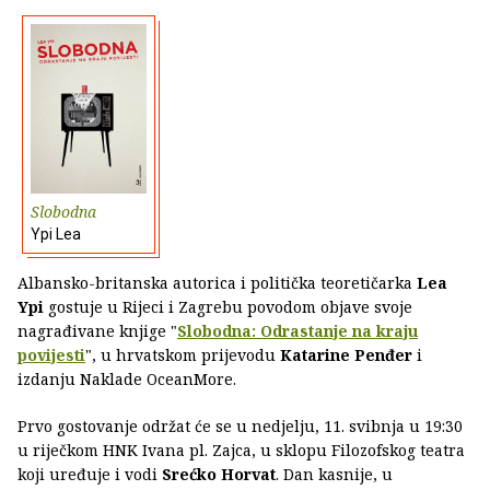
Slobodna
Ypi Lea
Albansko-britanska autorica i politička teoretičarka
Lea
Ypi
gostuje u Rijeci i Zagrebu povodom objave svoje
nagrađivane knjige "
Slobodna: Odrastanje na kraju
povijesti
", u hrvatskom prijevodu
Katarine Penđer
i
izdanju Naklade OceanMore.
Prvo gostovanje održat će se u nedjelju, 11. svibnja u 19:30
u riječkom HNK Ivana pl. Zajca, u sklopu Filozofskog teatra
koji uređuje i vodi
Srećko Horvat
. Dan kasnije, u