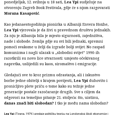
ponedjeljak, 12. svibnja u 18 sati,
Lea Ypi
sudjeluje na
otvorenju Zagreb Book Festivala, gdje će s njom razgovarati
Morana Kasapović
.
Kao jedanaestogodišnja pionirka u Albaniji Envera Hoxhe,
Lea Ypi
vjerovala je da živi u pravednom društvu jednakih.
Za nju je Albanija bila je mjesto sigurnosti, zajedništva,
nade i slobode. Zemlja gdje su svi bili jednaki, spremni
pomoći svakome u želji da izgrade bolji svijet. No raspad
komunizma i nagli ulazak u „slobodni svijet” 1990-ih
razotkrili su novo lice stvarnosti: umjesto očekivanog
napretka, uslijedili su kaos, siromaštvo i emigracije.
Gledajući sve to kroz prizmu odrastanja, ali i iskustvo
borbe jedne obitelji s krajem povijesti,
Lea Ypi
duhovito i
pronicljivo plete priču o tome kako su težnje jedne
generacije postale razočaranje drugih. Sve s ciljem da
odgovori na temeljno pitanje 21. stoljeća: što, uistinu,
danas znači biti slobodan?
I tko je među nama slobodan?
Lea Ypi
(Tirana, 1979.) predaje političku teoriju na Londonskoj školi ekonomije i