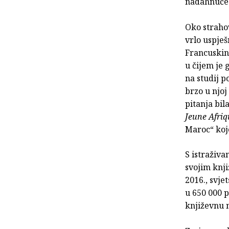
nadahnuće 
Oko strahov
vrlo uspje
Francuskin
u čijem je 
na studij p
brzo u njoj 
pitanja bil
Jeune Afriq
Maroc“ koj
S istraživa
svojim knj
2016., svj
u 650 000 p
književnu