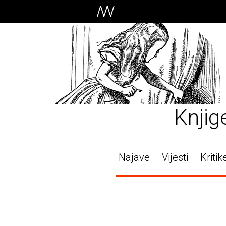
Knjig
Najave
Vijesti
Kritik