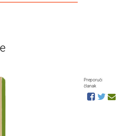
je
Preporuči
članak