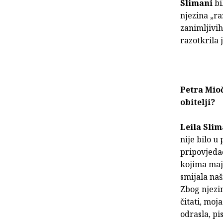
Slimani
bi
njezina „ra
zanimljivih
razotkrila 
Petra Mioč
obitelji?
Leila Slim
nije bilo u 
pripovjedač
kojima majk
smijala naš
Zbog njezin
čitati, moj
odrasla, pi