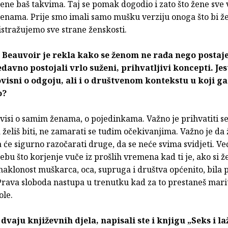
ene baš takvima. Taj se pomak dogodio i zato što žene sve v
ženama. Prije smo imali samo mušku verziju onoga što bi ž
 istražujemo sve strane ženskosti.
 Beauvoir je rekla kako se ženom ne rađa nego postaj
davno postojali vrlo suženi, prihvatljivi koncepti. Jesu
visni o odgoju, ali i o društvenom kontekstu u koji ga
o?
visi o samim ženama, o pojedinkama. Važno je prihvatiti se
želiš biti, ne zamarati se tuđim očekivanjima. Važno je da
 će sigurno razočarati druge, da se neće svima svidjeti. Ve
ebu što korjenje vuče iz prošlih vremena kad ti je, ako si že
 naklonost muškarca, oca, supruga i društva općenito, bila 
rava sloboda nastupa u trenutku kad za to prestaneš marit
ole.
dvaju književnih djela, napisali ste i knjigu „Seks i la