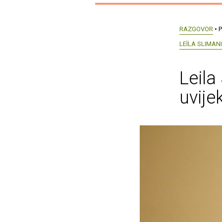
RAZGOVOR
• P
LEÏLA SLIMANI
Leila
uvije