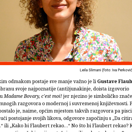
Leila Slimani (foto: Iva Perkovi
im odmakom postaje sve manje važno je li
Gustave Flaub
obranu svoje najpoznatije (anti)junakinje, doista izgovorio
ku
Madame Bovary, c'est moi!
jer njezino je simboličko znače
mnogih razgovora o modernoj i suvremenoj književnosti. P
 postalo je, naime, općim mjestom takvih razgovora pa pisci
ći postojanje svojih likova, odgovore započinju s „Da citi
 ili „Kako bi Flaubert rekao…“ No što bi Flaubert rekao? 