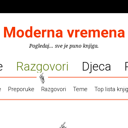
Moderna vremena
Pogledaj... sve je puno knjiga.
e
Razgovori
Djeca
e
Preporuke
Razgovori
Teme
Top lista knji