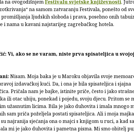
la na ovogodišnjem
Festivalu svjetske književnosti
. Jutr
zotkrivanja“ na samom zatvaranju Festivala, ponešto od sv
 promišljanja ljudskih sloboda i prava, posebno onih tabuiz
je i nama u kavani najstarijeg zagrebačkog hotela.
ić: Vi, ako se ne varam, niste prva spisateljica u svojo
ani:
Nisam. Moja baka je u Maroku objavila svoje memoare, 
pravoj izdavačkoj kući. Da, i ona je bila spisateljica i sjajna
ica. Pričala nam je bajke, istinite priče, često i jako strašne
a ili otac ubiju, ponekad i pojedu, svoju djecu. Pritom se
im užasnutim licima. Bila je jako duhovita i imala mnogo m
ih sam priča poželjela postati spisateljica. Ali i moja majka
a su najranija sjećanja ona o majci s knjigom u ruci, a kad 
sala mi je jako duhovita i pametna pisma. Mi smo obitelj p