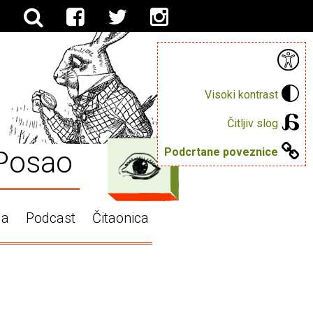
Visoki kontrast
Čitljiv slog
Posao
Podcrtane poveznice
ga
Podcast
Čitaonica