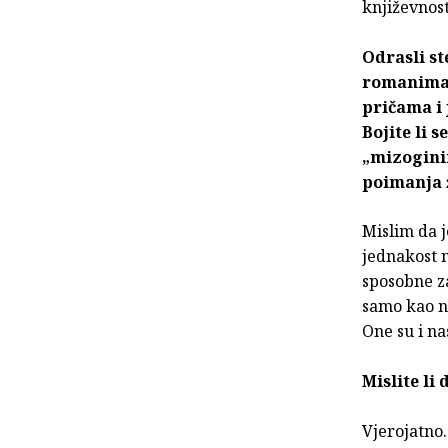
književnost
Odrasli st
romanima?
pričama i
Bojite li 
„mizogini
poimanja 
Mislim da j
jednakost 
sposobne z
samo kao nj
One su i na
Mislite li
Vjerojatno.