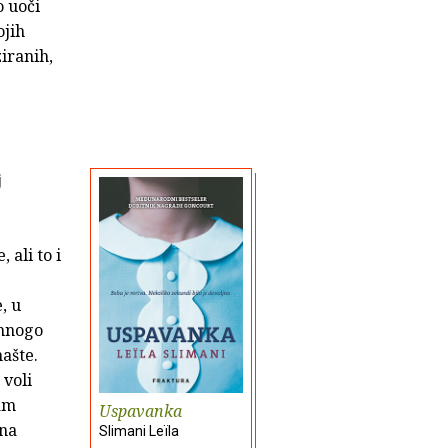
o uoči
ojih
iranih,
j
ali to i
, u
 mnogo
ašte.
 voli
sam
Uspavanka
una
Slimani Leïla