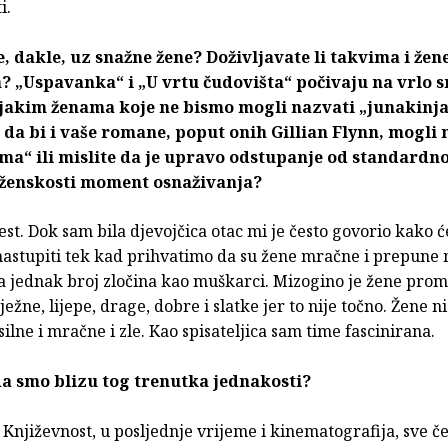
i.
e, dakle, uz snažne žene? Doživljavate li takvima i žen
 „Uspavanka“ i „U vrtu čudovišta“ počivaju na vrlo 
 jakim ženama koje ne bismo mogli nazvati „junakinj
se da bi i vaše romane, poput onih Gillian Flynn, mogli
ma“ ili mislite da je upravo odstupanje od standardn
ženskosti moment osnaživanja?
est. Dok sam bila djevojčica otac mi je često govorio kako 
nastupiti tek kad prihvatimo da su žene mračne i prepune
a jednak broj zločina kao muškarci. Mizogino je žene prom
ežne, lijepe, drage, dobre i slatke jer to nije točno. Žene n
silne i mračne i zle. Kao spisateljica sam time fascinirana.
 da smo blizu tog trenutka jednakosti?
 Književnost, u posljednje vrijeme i kinematografija, sve č