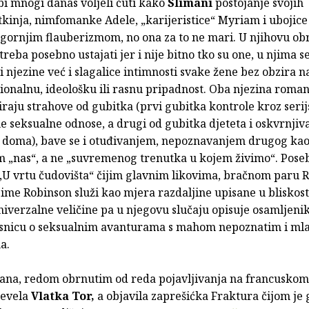
bi mnogi danas voljeli čuti kako
Slimani
postojanje svojih
kinja, nimfomanke Adele, „karijeristice“ Myriam i ubojice
gornjim flauberizmom, no ona za to ne mari. U njihovu ob
treba posebno ustajati jer i nije bitno tko su one, u njima s
i njezine već i slagalice intimnosti svake žene bez obzira n
ionalnu, ideološku ili rasnu pripadnost. Oba njezina roman
iraju strahove od gubitka (prvi gubitka kontrole kroz seri
 seksualne odnose, a drugi od gubitka djeteta i oskvrnjiv
g doma), bave se i otuđivanjem, nepoznavanjem drugog ka
m „nas“, a ne „suvremenog trenutka u kojem živimo“. Poseb
„U vrtu čudovišta“ čijim glavnim likovima, bračnom paru R
ime Robinson služi kao mjera razdaljine upisane u bliskost
iverzalne veličine pa u njegovu slučaju opisuje osamljenik
isnicu o seksualnim avanturama s mahom nepoznatim i ml
ma.
ana, redom obrnutim od reda pojavljivanja na francuskom 
revela
Vlatka Tor,
a objavila zaprešićka Fraktura čijom je