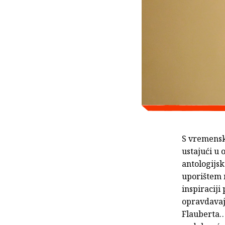
S vremensk
ustajući u 
antologijs
uporištem 
inspiraciji
opravdavaju
Flauberta…“