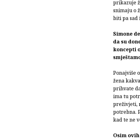
prikazuje ž
snimaju o 
biti pa sad
Simone de
da su done
koncepti o
smještam
Ponajviše o
žena kakva 
prihvate da
ima tu potr
preživjeti,
potrebna. P
kad te ne v
Osim ovih 