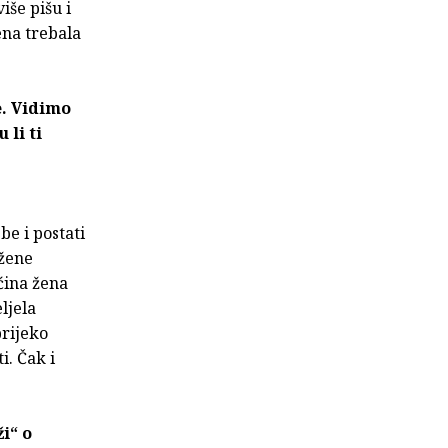
iše pišu i
ena trebala
e. Vidimo
 li ti
be i postati
 žene
ćina žena
ljela
prijeko
i. Čak i
ži“ o