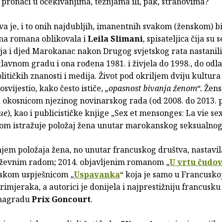
pronaći u očekivanjima, težnjama ili, pak, strahovima?
a je, i to onih najdubljih, imanentnih svakom (ženskom) b
šna romana oblikovala i
Leila Slimani
, spisateljica čija su 
ja i djed Marokanac nakon Drugog svjetskog rata nastanil
glavnom gradu i ona rođena 1981. i živjela do 1998., do odl
olitičkih znanosti i medija. Život pod okriljem dviju kultura 
osvijestio, kako često ističe,
„opasnost bivanja ženom“.
Žens
a okosnicom njezinog novinarskog rada (od 2008. do 2013. p
ue
), kao i publicističke knjige „Sex et mensonges: La vie se
om istražuje položaj žena unutar marokanskog seksualnog
njem položaja žena, no unutar francuskog društva, nastavil
iževnim radom; 2014. objavljenim romanom „
U vrtu čudov
etskom uspješnicom „
Uspavanka
“ koja je samo u Francusk
rimjeraka, a autorici je donijela i najprestižniju francusku
 nagradu
Prix Goncourt
.