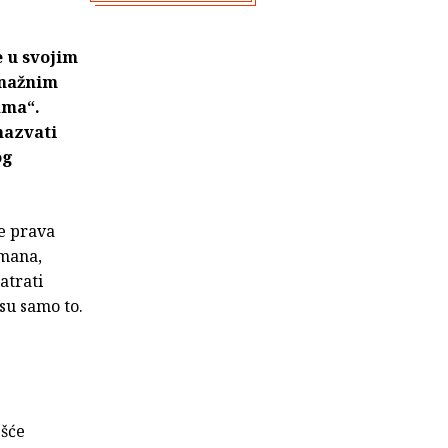
e u svojim
snažnim
ama“.
 nazvati
og
će prava
 mana,
atrati
isu samo to.
ešće