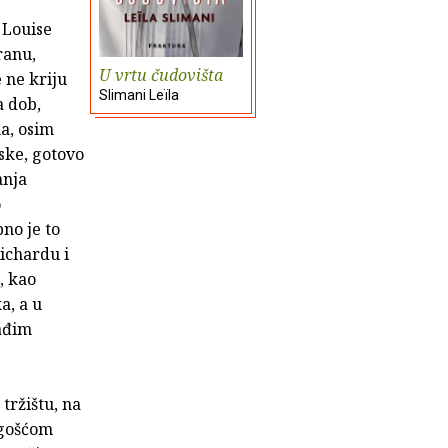
 Louise
ranu,
U vrtu čudovišta
e ne kriju
Slimani Leïla
a dob,
a, osim
jske, gotovo
anja
o
no je to
ichardu i
, kao
a, a u
ađim
tržištu, na
 gošćom