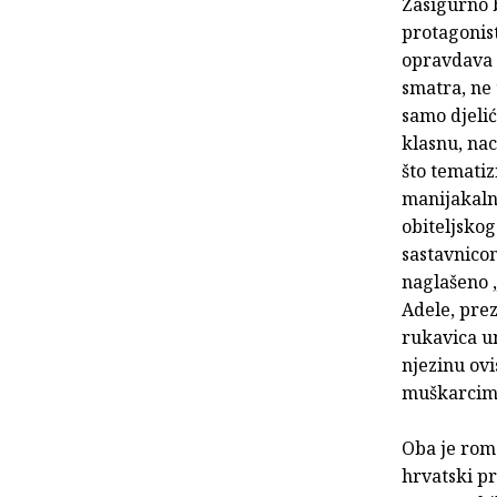
Zasigurno 
protagonist
opravdava 
smatra, ne 
samo djelić
klasnu, nac
što tematiz
manijakalne
obiteljsko
sastavnico
naglašeno 
Adele, prez
rukavica un
njezinu ov
muškarci
Oba je rom
hrvatski p