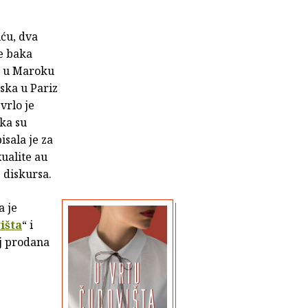
iću, dva
se baka
i u Maroku
aska u Pariz
vrlo je
ka su
isala je za
xualite au
 diskursa.
a je
išta
“ i
oj prodana