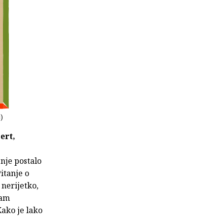
ć)
ert,
nje postalo
itanje o
 nerijetko,
ram
Kako je lako