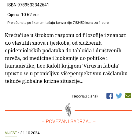
ISBN 9789533342641
Cijena: 10.62 eur
Preračunato po fiksnom tečaju konverzije 7,53450 kuna za 1 euro
Krećući se u širokom rasponu od filozofije i znanosti
do vlastitih snova i tjeskoba, od službenih
epidemioloških podataka do tabloida i društvenih
mreža, od medicine i biokemije do politike i
humanistike, Leo Rafolt knjigom 'Virus in fabula'
upustio se u pronicljivu višeperspektivnu raščlambu
tekuće globalne krizne situacije...
Preporuči članak
– POVEZANI SADRŽAJ –
VIJEST
• 31.10.2024.