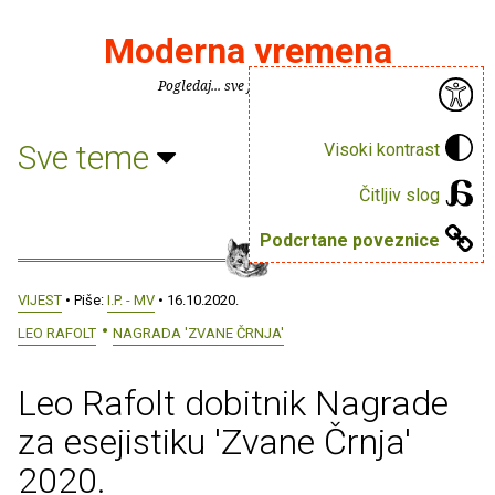
Moderna vremena
Pogledaj... sve je puno knjiga.
Sve teme
Visoki kontrast
Čitljiv slog
Podcrtane poveznice
VIJEST
• Piše:
I.P. - MV
• 16.10.2020.
LEO RAFOLT
NAGRADA 'ZVANE ČRNJA'
Leo Rafolt dobitnik Nagrade
za esejistiku 'Zvane Črnja'
2020.