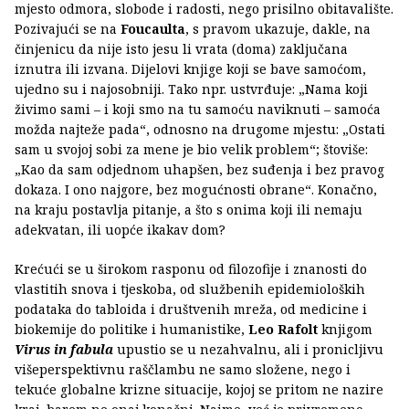
mjesto odmora, slobode i radosti, nego prisilno obitavalište.
Pozivajući se na
Foucaulta
, s pravom ukazuje, dakle, na
činjenicu da nije isto jesu li vrata (doma) zaključana
iznutra ili izvana. Dijelovi knjige koji se bave samoćom,
ujedno su i najosobniji. Tako npr. ustvrđuje: „Nama koji
živimo sami – i koji smo na tu samoću naviknuti – samoća
možda najteže pada“, odnosno na drugome mjestu: „Ostati
sam u svojoj sobi za mene je bio velik problem“; štoviše:
„Kao da sam odjednom uhapšen, bez suđenja i bez pravog
dokaza. I ono najgore, bez mogućnosti obrane“. Konačno,
na kraju postavlja pitanje, a što s onima koji ili nemaju
adekvatan, ili uopće ikakav dom?
Krećući se u širokom rasponu od filozofije i znanosti do
vlastitih snova i tjeskoba, od službenih epidemioloških
podataka do tabloida i društvenih mreža, od medicine i
biokemije do politike i humanistike,
Leo Rafolt
knjigom
Virus in fabula
upustio se u nezahvalnu, ali i pronicljivu
višeperspektivnu raščlambu ne samo složene, nego i
tekuće globalne krizne situacije, kojoj se pritom ne nazire