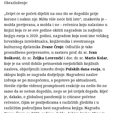
Obrazloženje:
„Svijet će se početi dijeliti na ono što se dogodilo prije
korone i nakon nje. Ništa više neće biti isto“, znakovita je –
možda pretjerana, a možda i ne – rečenica koju nalazimo u
knjizi koja će se ove godine okititi nagradom za najbolju
knjigu eseja u 2020. godini, nagradom koja nosi ime velikog
hrvatskoga intelektualca, književnika i svestranoga
kulturnog djelatnika
Zvane Črnje
. Odlučilo je tako
prosudbeno povjerenstvo, u sastavu prof. dr. sc.
Ivan
Bošković
, dr. sc.
Željka Lovrenčić
i doc. dr. sc.
Mario Kolar
,
koje je na uvid dobilo petnaestak esejističkih knjižnih
naslova, objavljenih između dvaju
Pulskih dana eseja
, u
sklopu kojih se nagrada dodjeljuje. Nagrađeni naslov
izdvaja se po mnogočemu, a pogotovo po aktualnosti,
štoviše rijetko viđenoj promptnosti reakcije na nešto što ne
samo da se netom dogodilo, nego se još uvijek događa. Riječ
je, dakako, o globalnoj pandemiji iz citirane početne
rečenice, čijim se posljedicama s različitih gledišta i u
različitim područjima bavi nagrađena knjiga. Nagradu