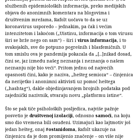
službenih epidemioloških informacija, preko medijskih
objava do anonimnih komentara na blogovima i
društvenim mrežama, Rafolt uočava to da se uz
koronavirus usporedo – jednakim, pa čak i većim
intenzitetom i lakoćom („Uistinu, informacija o tom virusu
širi se brže nego on sam“) – širi i
virus informacija
, i to
svakojakih, sve do potpuno pogrešnih i blasfemičnih. U
tom smislu ova je pandemija pokazala da „[...]nikad dosad,
čini se, jaz između našeg neznanja i neznanja o našem
neznanju nije bio veći“. Pritom jednu od najvećih
opasnosti čini, kako je naziva, „hešteg semioza“ – činjenica
da nerijetko i anonimni aktivisti uz pomoć heštega
(„hashtag“), dakle objedinjavanjem brojnih podataka pod
zajednički nazivnik, stvaraju novu „platformu istine“.
Što se pak tiče psiholoških posljedica, najviše pažnje
posvetio je
društvenoj izolaciji
, odnosno
samoći
, na koju
smo dio vremena bili osuđeni. Uzimajući kao lajtmotiv još
jedan hešteg, onaj
#ostanidoma
, Rafolt ukazuje na
činjenicu da je dom promijenio značenje – on više nije