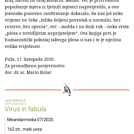
kraj, barem ne onaj konačni. Naime, već je privremeno
popuštanje mjera iz ljetnih mjeseci nagovijestilo, a ovo
jesensko ponovno zaoštravanje dokazalo, da nas još neko
vrijeme ne čeka „toliko željeni povratak u normalu, bez
rezerve, bez opreza“, već – možda i na duži rok – neka vrsta
„plesa s nevidljivim neprijateljem“. Ova knjiga prvi je
humanistički pokušaj takvoga plesa u nas i to je njezina
velika vrijednost.
Pula, 17. listopada 2020.
Za prosudbeno povjerenstvo
doc. dr. sc. Mario Kolar
LEO RAFOLT
Virus in fabula
Meandarmedia 07/2020.
162 str., meki uvez