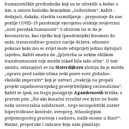
humanističkih prethodnika koji su se uhvatili u koštac s
tim, u osnovi biološko-kemijskim „čudovištem“, Rafolt –
dodajući, dakako, vlastita razmišljanja – prepoznaje da nas
poslije COVID-19 pandemije vjerojatno očekuje svojevrsni
„novi poredak humanosti“. S obzirom na to da je
koronavirus, kao rijetko koji (pandemijski) fenomen do
sada, transcendirao granice nacija-država, odnosno
pokazao kako mu se svijet može oduprijeti jedino djelujući
zajedno, Rafolt smatra da „[p]otreba za nekim oblikom
transhumanosti nije možda nikad bila tako očita“. U tom
smislu, oslanjajući se na
Sloterdijkovu
slutnju da je možda
„upravo pred našim očima neki posve novi globalno-
ekološki imperativ“ koji je ustvari „reakcija na propali
projekt zapadnoeuropskog prosvjetiteljskog racionalizma“,
Rafolt se ipak, na tragu ponajprije
Agambenovih
kritika, s
pravom pita: „Što ako konačni rezultat ove krize ne bude
neka univerzalna solidarnost... nego sociopolitički sustav
hipertrofirane kontrole, sveopćeg, tehnologijom
potpomognutog praćenja i nadzora, nalik onome u Kini?“.
Naime, preporuke i zabrane koja nam plasiraju