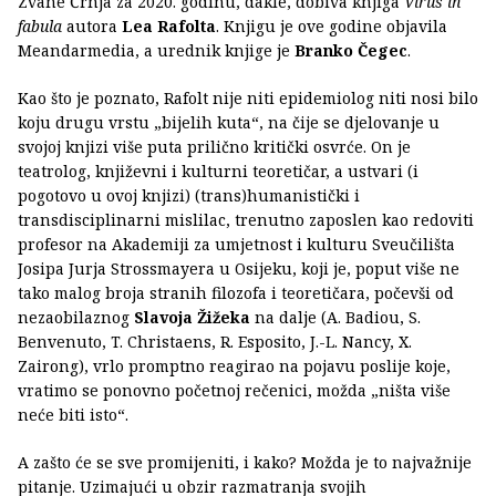
Zvane Črnja za 2020. godinu, dakle, dobiva knjiga
Virus in
fabula
autora
Lea Rafolta
. Knjigu je ove godine objavila
Meandarmedia, a urednik knjige je
Branko Čegec
.
Kao što je poznato, Rafolt nije niti epidemiolog niti nosi bilo
koju drugu vrstu „bijelih kuta“, na čije se djelovanje u
svojoj knjizi više puta prilično kritički osvrće. On je
teatrolog, književni i kulturni teoretičar, a ustvari (i
pogotovo u ovoj knjizi) (trans)humanistički i
transdisciplinarni mislilac, trenutno zaposlen kao redoviti
profesor na Akademiji za umjetnost i kulturu Sveučilišta
Josipa Jurja Strossmayera u Osijeku, koji je, poput više ne
tako malog broja stranih filozofa i teoretičara, počevši od
nezaobilaznog
Slavoja Žižeka
na dalje (A. Badiou, S.
Benvenuto, T. Christaens, R. Esposito, J.-L. Nancy, X.
Zairong), vrlo promptno reagirao na pojavu poslije koje,
vratimo se ponovno početnoj rečenici, možda „ništa više
neće biti isto“.
A zašto će se sve promijeniti, i kako? Možda je to najvažnije
pitanje. Uzimajući u obzir razmatranja svojih