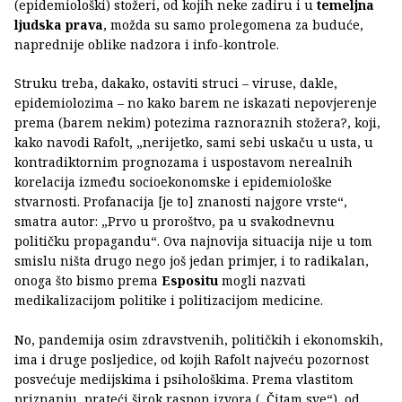
(epidemiološki) stožeri, od kojih neke zadiru i u
temeljna
ljudska prava
, možda su samo prolegomena za buduće,
naprednije oblike nadzora i info-kontrole.
Struku treba, dakako, ostaviti struci – viruse, dakle,
epidemiolozima – no kako barem ne iskazati nepovjerenje
prema (barem nekim) potezima raznoraznih stožera?, koji,
kako navodi Rafolt, „nerijetko, sami sebi uskaču u usta, u
kontradiktornim prognozama i uspostavom nerealnih
korelacija između socioekonomske i epidemiološke
stvarnosti. Profanacija [je to] znanosti najgore vrste“,
smatra autor: „Prvo u proroštvo, pa u svakodnevnu
političku propagandu“. Ova najnovija situacija nije u tom
smislu ništa drugo nego još jedan primjer, i to radikalan,
onoga što bismo prema
Espositu
mogli nazvati
medikalizacijom politike i politizacijom medicine.
No, pandemija osim zdravstvenih, političkih i ekonomskih,
ima i druge posljedice, od kojih Rafolt najveću pozornost
posvećuje medijskima i psihološkima. Prema vlastitom
priznanju, prateći širok raspon izvora („Čitam sve“), od