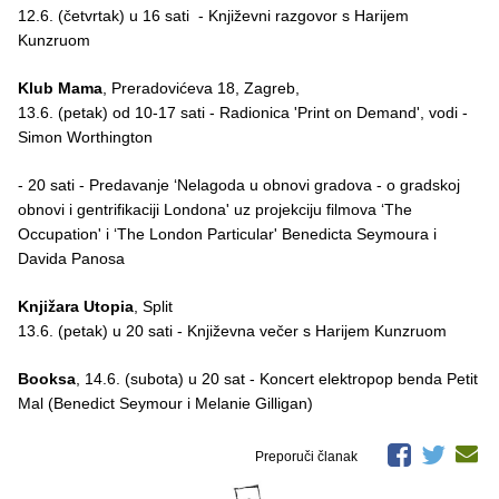
12.6. (četvrtak) u 16 sati - Književni razgovor s Harijem
Kunzruom
Klub Mama
, Preradovićeva 18, Zagreb,
13.6. (petak) od 10-17 sati - Radionica 'Print on Demand', vodi -
Simon Worthington
- 20 sati - Predavanje ‘Nelagoda u obnovi gradova - o gradskoj
obnovi i gentrifikaciji Londona' uz projekciju filmova ‘The
Occupation' i ‘The London Particular' Benedicta Seymoura i
Davida Panosa
Knjižara Utopia
, Split
13.6. (petak) u 20 sati - Književna večer s Harijem Kunzruom
Booksa
, 14.6. (subota) u 20 sat - Koncert elektropop benda Petit
Mal (Benedict Seymour i Melanie Gilligan)
Preporuči članak