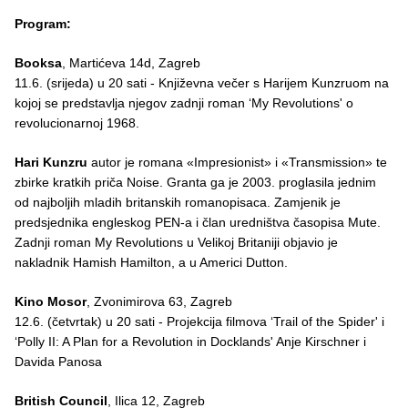
Program:
Booksa
, Martićeva 14d, Zagreb
11.6. (srijeda) u 20 sati - Književna večer s Harijem Kunzruom na
kojoj se predstavlja njegov zadnji roman ‘My Revolutions' o
revolucionarnoj 1968.
Hari Kunzru
autor je romana «Impresionist» i «Transmission» te
zbirke kratkih priča Noise. Granta ga je 2003. proglasila jednim
od najboljih mladih britanskih romanopisaca. Zamjenik je
predsjednika engleskog PEN-a i član uredništva časopisa Mute.
Zadnji roman My Revolutions u Velikoj Britaniji objavio je
nakladnik Hamish Hamilton, a u Americi Dutton.
Kino Mosor
, Zvonimirova 63, Zagreb
12.6. (četvrtak) u 20 sati - Projekcija filmova ‘Trail of the Spider' i
‘Polly II: A Plan for a Revolution in Docklands' Anje Kirschner i
Davida Panosa
British Council
, Ilica 12, Zagreb