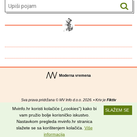
Moderna vremena
Sva prava pridržana © MV Info d.o.o. 2026. • Kriv je
Fiktiv
Mvinfo.hr koristi kolačiće („cookies“) kako bi
SLAŽEM SE
O nama
•
Pomoć
•
Uvjeti korištenja
•
RSS kanali
vam pružio bolje korisničko iskustvo.
Nastavkom pregleda mvinfo.hr stranica
Potraži nas na:
slažete se sa korištenjem kolačića.
Više
informacija