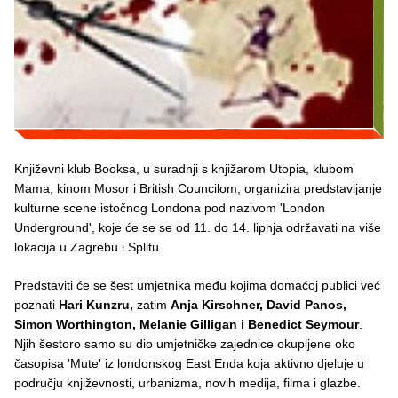
Književni klub Booksa, u suradnji s knjižarom Utopia, klubom
Mama, kinom Mosor i British Councilom, organizira predstavljanje
kulturne scene istočnog Londona pod nazivom 'London
Underground', koje će se se od 11. do 14. lipnja održavati na više
lokacija u Zagrebu i Splitu.
Predstaviti će se šest umjetnika među kojima domaćoj publici već
poznati
Hari Kunzru,
zatim
Anja Kirschner, David Panos,
Simon Worthington, Melanie Gilligan i Benedict Seymour
.
Njih šestoro samo su dio umjetničke zajednice okupljene oko
časopisa 'Mute' iz londonskog East Enda koja aktivno djeluje u
području književnosti, urbanizma, novih medija, filma i glazbe.