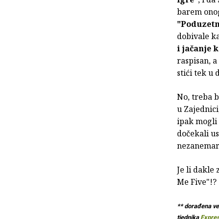
barem onog 
"Poduzetn
dobivale ka
i jačanje 
raspisan, a
stići tek u
No, treba b
u Zajednici
ipak mogli 
dočekali us
nezanemari
Je li dakle 
Me Five"!?
** dorađena ve
tjednika
Expre