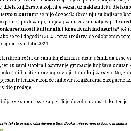
dijela knjižarstva koji nije vezan uz nakladničku djelatno
ištvo u kulturi"
se nije dogodila (kroz nju su knjižare b
o pomoć poslovanju), najavljivani izdašni natječaj
"Trans
konkurentnosti kulturnih i kreativnih industrija“
još n
 ako se to i dogodi u 2023. prva sredstva će odobrenim pro
 drugom kvartalu 2024.
iti iskren reći i da sami knjižari nisu ništa učinili da ih se 
, jer su sami stopirali osnivanje grupacije knjižara unutar 
pokušati boriti za ravnopravniji status knjižarstva. No, zat
pješan Interliber koji će njihovim knjižarama zasigurno iz
v dio prodaje.
zbilja sve super i sve za pet ili je dovoljno spustiti kriterije 
rzija teksta prvotno objavljenog u Best Booku, mjesečnom prilogu o knjigama
ss
.