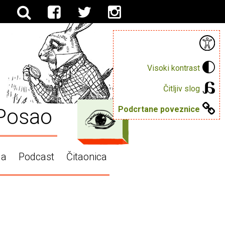
Visoki kontrast
Čitljiv slog
Posao
Podcrtane poveznice
ga
Podcast
Čitaonica