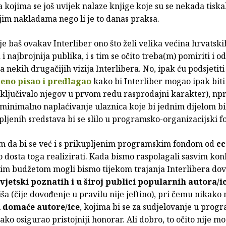
a kojima se još uvijek nalaze knjige koje su se nekada tisk
jim nakladama nego li je to danas praksa.
 je baš ovakav Interliber ono što želi velika većina hrvatski
i najbrojnija publika, i s tim se očito treba(m) pomiriti i o
 nekih drugačijih vizija Interlibera. No, ipak ću podsjetit
eno pisao i predlagao
kako bi Interliber mogao ipak biti
isključivalo njegov u prvom redu rasprodajni karakter), npr
 minimalno naplaćivanje ulaznica koje bi jednim dijelom bi
pljenih sredstava bi se slilo u programsko-organizacijski f
m da bi se već i s prikupljenim programskim fondom od
cc
 dosta toga realizirati. Kada bismo raspolagali sasvim ko
m budžetom mogli bismo tijekom trajanja Interlibera dov
vjetski poznatih i u široj publici popularnih autora/i
niša (čije dovođenje u pravilu nije jeftino), pri čemu nikako 
i
domaće autore/ice
, kojima bi se za sudjelovanje u pro
tako osigurao pristojniji honorar. Ali dobro, to očito nije m