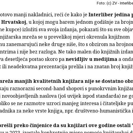
Foto: (c) ZV - Interlib
otovo manji nakladnici, reći će kako je
Interliber jedina
u Hrvatskoj
, u kojoj mogu barem jednom godišnje za broj
ne kupce) izložiti sva svoja izdanja, pokazati što su sve objav
knjižarska mreža se u prevelikoj mjeri okrenula knjižnom
u zanemarujući neke druge niše, što s obzirom na brojnos
ntrima i nije bez razloga. Ne tako malen dio knjižnih izdan
va desetljeća postao skoro pa
nevidljiv u medijima
a onda
t ili neadekvatna prezentacija prelila i na znatan broj knjiž
mreža manjih kvalitetnih knjižara nije se dostatno ob
rkaju raznorazni second-hand shopovi s punokrvnim knjiž
oj novoobjavljenih naslova (još uvijek ispod standarda) ne g
liko se ne razmotre uzroci manjeg interesa i čitateljske pu
adnika za neke vrste knjiga, npr. društveno-humanistička 
rešli preko činjenice da su knjižari ove godine ostali
a su u 2023. izostale konkretnije mjere pomoće knjižarskoj dj