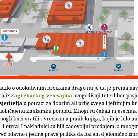
adilo o odokativnim brojkama drago mi je da je prema na
ra iz
Zagrebačkog velesajma
ovogodišnji Interliber posje
sjetitelja
u potrazi za dobrim ali prije svega i jeftinijim k
uobičajenu knjižarsku ponudu. Mnogi su čekali mjesecima i
mogli kući vratili s vrećicama punih knjiga, kojih je bilo m
d
1 eura
! I nakladnici su bili zadovoljni prodajom, a mnogi
već odavno i jedina prava prilika da barem djelomično isp