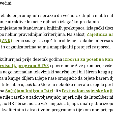
većini.
ebalo bi promijeniti i praksu da većini srednjih i malih n
nje atraktive lokacije njihovih izlagačko-prodajnih
zmješane sa štandovima knjižnih prekupaca, izlagački tlocr
i po nekim pravednijim kriterijima. Na žalost,
Zajednica n
 (ZNK)
nema snage razriješiti probleme i sukobe interesa s
 i s organizatorima sajma unaprijediti postojeći raspored.
kulturnjaci prije desetak godina
izborili za posebna kan
rvisu tj. program HTV3
i povremene žive promocije više 
ja nego normalan televizijski sadržaj koji bi i širem krugu 
ka u knjige diljem Lijepe naše omogućio da osjete barem dj
 Interliberu, baš kao što se u nekoliko navrata uspjelo post
 sa
Sa(n)jam knjiga u Istri
ili s
Festivalom svjetske knji
 se nije razvilo u zadovoljavajućoj mjeri, nije da Interliber n
 no HRT bi se morao više angažirati, npr. imati jednu svoj
s kvalitetnim i atraktivnim programom tijekom npr. prijep