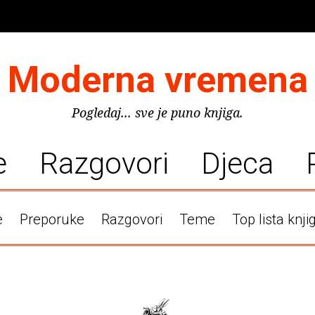
Moderna vremena
Pogledaj... sve je puno knjiga.
e
Razgovori
Djeca
e
Preporuke
Razgovori
Teme
Top lista knji