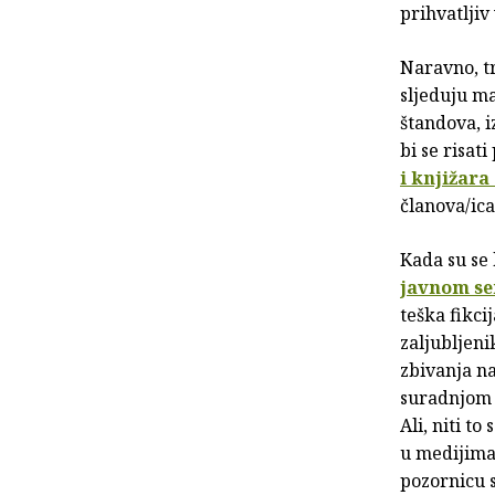
prihvatljiv 
Naravno, tr
sljeduju ma
štandova, i
bi se risat
i knjižara
članova/ica
Kada su se 
javnom se
teška fikci
zaljubljeni
zbivanja na
suradnjom
Ali, niti to
u medijima,
pozornicu 