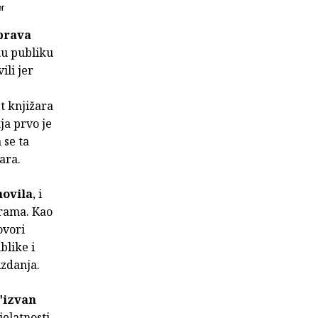
er
 prava
nu publiku
ili jer
t knjižara
ja prvo je
 se ta
ara.
novila
, i
arama. Kao
ovori
blike i
izdanja.
 "izvan
elatnosti,