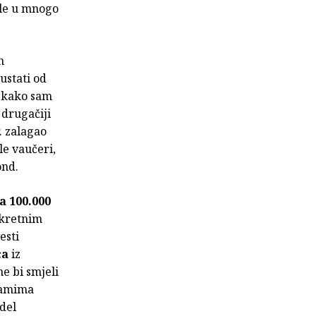
ale u mnogo
h
dustati od
i kako sam
 drugačiji
. zalagao
le vaučeri,
ond.
a 100.000
nkretnim
esti
ca
iz
ne bi smjeli
gramima
odel