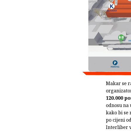
Makar se r
organizato
120.000 po
odnosu na 
kako bi se 
po cijeni o
Interliber 