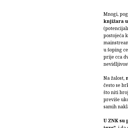
Mnogi, pog
knjižara 
(potencijal
postojeća 
mainstream
u šoping ce
prije cca d
nevidljivos
Na žalost,
često se b
što niti br
previše uko
samih nakl
U ZNK su p
igre"
, i d