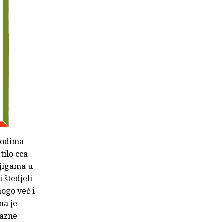
vodima
tilo cca
njigama u
 štedjeli
nogo već i
ma je
razne