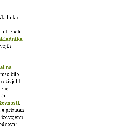
akladnika
ti trebali
akladnika
vojih
al na
nisu bile
preživjelih
elić
ići
ževnosti
.
ije prisutan
u izdvojenu
odneva i