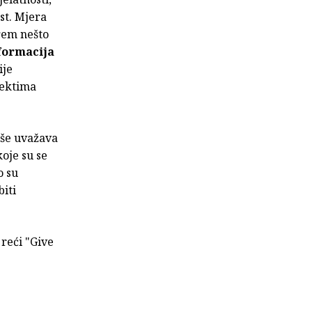
st. Mjera
arem nešto
formacija
ije
jektima
više uvažava
koje su se
o su
biti
i reći "Give