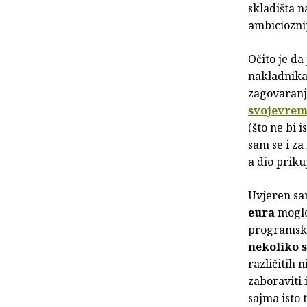
skladišta n
ambiciozni
Očito je da
nakladnika 
zagovaranja
svojevrem
(što ne bi 
sam se i za
a dio priku
Uvjeren sa
eura
moglo
programski
nekoliko s
različitih 
zaboraviti 
sajma isto 