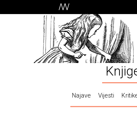
Knjig
Najave
Vijesti
Kritik