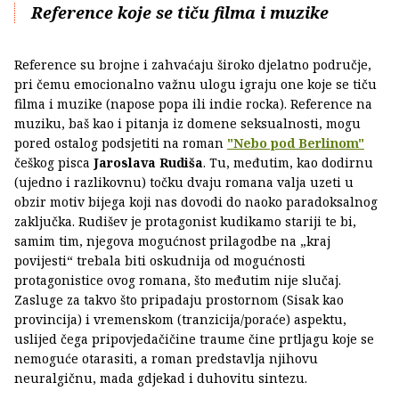
Reference koje se tiču filma i muzike
Reference su brojne i zahvaćaju široko djelatno područje,
pri čemu emocionalno važnu ulogu igraju one koje se tiču
filma i muzike (napose popa ili indie rocka). Reference na
muziku, baš kao i pitanja iz domene seksualnosti, mogu
pored ostalog podsjetiti na roman
"Nebo pod Berlinom"
češkog pisca
Jaroslava Rudiša
. Tu, međutim, kao dodirnu
(ujedno i razlikovnu) točku dvaju romana valja uzeti u
obzir motiv bijega koji nas dovodi do naoko paradoksalnog
zaključka. Rudišev je protagonist kudikamo stariji te bi,
samim tim, njegova mogućnost prilagodbe na „kraj
povijesti“ trebala biti oskudnija od mogućnosti
protagonistice ovog romana, što međutim nije slučaj.
Zasluge za takvo što pripadaju prostornom (Sisak kao
provincija) i vremenskom (tranzicija/poraće) aspektu,
uslijed čega pripovjedačičine traume čine prtljagu koje se
nemoguće otarasiti, a roman predstavlja njihovu
neuralgičnu, mada gdjekad i duhovitu sintezu.