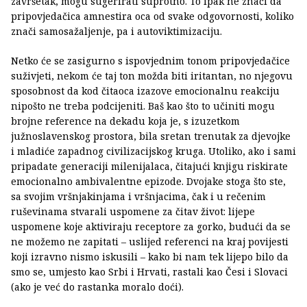
završetak, mogu sugerirati suprotno. To ipak ne znači da
pripovjedačica amnestira oca od svake odgovornosti, koliko
znači samosažaljenje, pa i autoviktimizaciju.
Netko će se zasigurno s ispovjednim tonom pripovjedačice
suživjeti, nekom će taj ton možda biti iritantan, no njegovu
sposobnost da kod čitaoca izazove emocionalnu reakciju
nipošto ne treba podcijeniti. Baš kao što to učiniti mogu
brojne reference na dekadu koja je, s izuzetkom
južnoslavenskog prostora, bila sretan trenutak za djevojke
i mladiće zapadnog civilizacijskog kruga. Utoliko, ako i sami
pripadate generaciji milenijalaca, čitajući knjigu riskirate
emocionalno ambivalentne epizode. Dvojake stoga što ste,
sa svojim vršnjakinjama i vršnjacima, čak i u rečenim
ruševinama stvarali uspomene za čitav život: lijepe
uspomene koje aktiviraju receptore za gorko, budući da se
ne možemo ne zapitati – uslijed referenci na kraj povijesti
koji izravno nismo iskusili – kako bi nam tek lijepo bilo da
smo se, umjesto kao Srbi i Hrvati, rastali kao Česi i Slovaci
(ako je već do rastanka moralo doći).