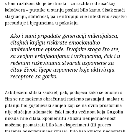
s tom razlikom što je berlinski – za razliku od sisačkog
kolodvora – putnike u stanju poslati bilo kamo. Sisak znači
stagnaciju, statičnost, pa i entropiju čije infektivno svojstvo
presuđuje i bjeguncima u pokušaju.
Ako i sami pripadate generaciji milenijalaca,
čitajući knjigu riskirate emocionalno
ambivalentne epizode. Dvojake stoga što ste,
sa svojim vršnjakinjama i vršnjacima, čak i u
rečenim ruševinama stvarali uspomene za
čitav život: lijepe uspomene koje aktiviraju
receptore za gorko.
Zabilježeni stilski zaokret, pak, podsjeća kako se onomu s
čim se ne možemo obračunati možemo nasmijati, makar u
pitanju bio gogoljevski smijeh koji se na ovim prostorima
nije slučajno udomaćio, čak i među većinom koja
Gogolja
nikada nije čitala. Spomenutu stilsku neujednačenost
možemo promatrati bilo kao eksperiment (ili proces
traženja odgovarajućeg izraza), bilo kao ključni nedostatak