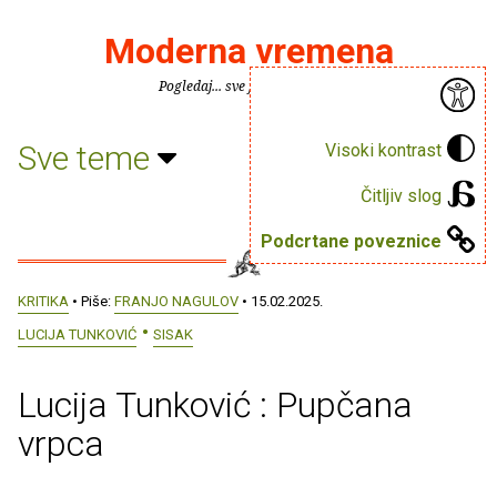
Moderna vremena
Pogledaj... sve je puno knjiga.
Sve teme
Visoki kontrast
Čitljiv slog
Podcrtane poveznice
KRITIKA
• Piše:
FRANJO NAGULOV
• 15.02.2025.
LUCIJA TUNKOVIĆ
SISAK
Lucija Tunković : Pupčana
vrpca