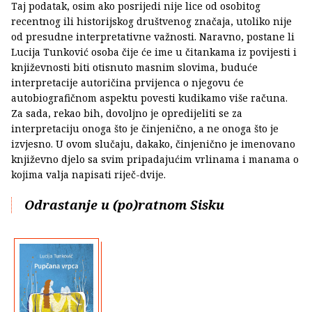
Taj podatak, osim ako posrijedi nije lice od osobitog
recentnog ili historijskog društvenog značaja, utoliko nije
od presudne interpretativne važnosti. Naravno, postane li
Lucija Tunković osoba čije će ime u čitankama iz povijesti i
književnosti biti otisnuto masnim slovima, buduće
interpretacije autoričina prvijenca o njegovu će
autobiografičnom aspektu povesti kudikamo više računa.
Za sada, rekao bih, dovoljno je opredijeliti se za
interpretaciju onoga što je činjenično, a ne onoga što je
izvjesno. U ovom slučaju, dakako, činjenično je imenovano
književno djelo sa svim pripadajućim vrlinama i manama o
kojima valja napisati riječ-dvije.
Odrastanje u (po)ratnom Sisku