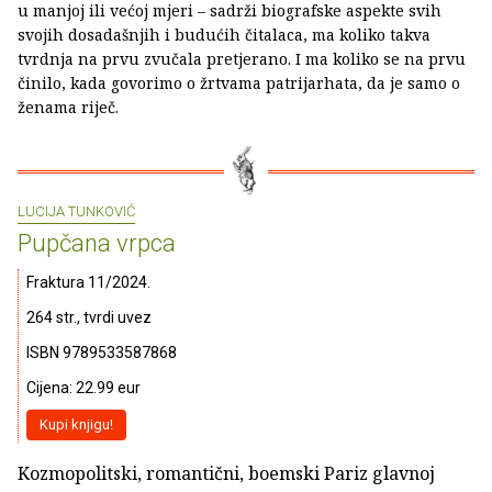
u manjoj ili većoj mjeri – sadrži biografske aspekte svih
svojih dosadašnjih i budućih čitalaca, ma koliko takva
tvrdnja na prvu zvučala pretjerano. I ma koliko se na prvu
činilo, kada govorimo o žrtvama patrijarhata, da je samo o
ženama riječ.
LUCIJA TUNKOVIĆ
Pupčana vrpca
Fraktura 11/2024.
264 str., tvrdi uvez
ISBN 9789533587868
Cijena: 22.99 eur
Kupi knjigu!
Kozmopolitski, romantični, boemski Pariz glavnoj