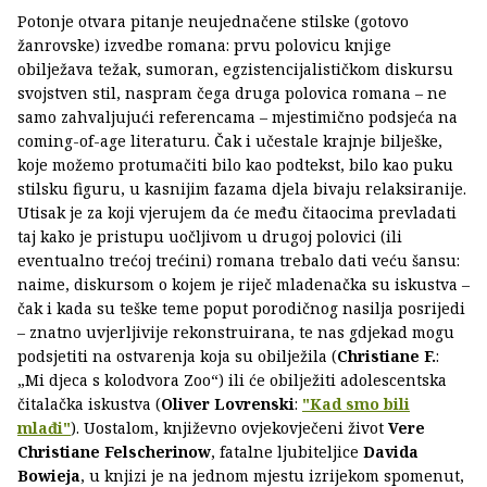
Potonje otvara pitanje neujednačene stilske (gotovo
žanrovske) izvedbe romana: prvu polovicu knjige
obilježava težak, sumoran, egzistencijalističkom diskursu
svojstven stil, naspram čega druga polovica romana – ne
samo zahvaljujući referencama – mjestimično podsjeća na
coming-of-age literaturu. Čak i učestale krajnje bilješke,
koje možemo protumačiti bilo kao podtekst, bilo kao puku
stilsku figuru, u kasnijim fazama djela bivaju relaksiranije.
Utisak je za koji vjerujem da će među čitaocima prevladati
taj kako je pristupu uočljivom u drugoj polovici (ili
eventualno trećoj trećini) romana trebalo dati veću šansu:
naime, diskursom o kojem je riječ mladenačka su iskustva –
čak i kada su teške teme poput porodičnog nasilja posrijedi
– znatno uvjerljivije rekonstruirana, te nas gdjekad mogu
podsjetiti na ostvarenja koja su obilježila (
Christiane F.
:
„Mi djeca s kolodvora Zoo“) ili će obilježiti adolescentska
čitalačka iskustva (
Oliver Lovrenski
:
"Kad smo bili
mlađi"
). Uostalom, književno ovjekovječeni život
Vere
Christiane Felscherinow
, fatalne ljubiteljice
Davida
Bowieja
, u knjizi je na jednom mjestu izrijekom spomenut,