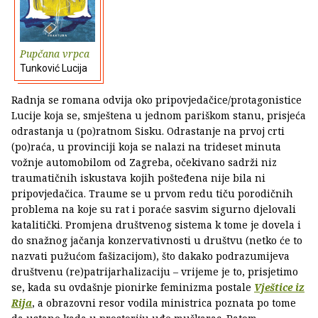
Pupčana vrpca
Tunković Lucija
Radnja se romana odvija oko pripovjedačice/protagonistice
Lucije koja se, smještena u jednom pariškom stanu, prisjeća
odrastanja u (po)ratnom Sisku. Odrastanje na prvoj crti
(po)raća, u provinciji koja se nalazi na trideset minuta
vožnje automobilom od Zagreba, očekivano sadrži niz
traumatičnih iskustava kojih pošteđena nije bila ni
pripovjedačica. Traume se u prvom redu tiču porodičnih
problema na koje su rat i poraće sasvim sigurno djelovali
katalitički. Promjena društvenog sistema k tome je dovela i
do snažnog jačanja konzervativnosti u društvu (netko će to
nazvati pužućom fašizacijom), što dakako podrazumijeva
društvenu (re)patrijarhalizaciju – vrijeme je to, prisjetimo
se, kada su ovdašnje pionirke feminizma postale
Vještice iz
Rija
, a obrazovni resor vodila ministrica poznata po tome