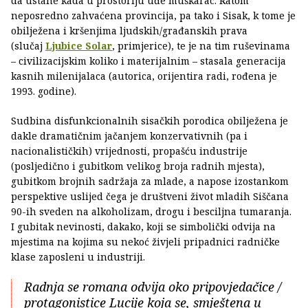
da ustane kada u prostoriju uđe muškarac. Ratom
neposredno zahvaćena provincija, pa tako i Sisak, k tome je
obilježena i kršenjima ljudskih/građanskih prava
(slučaj
Ljubice Solar
, primjerice), te je na tim ruševinama
– civilizacijskim koliko i materijalnim – stasala generacija
kasnih milenijalaca (autorica, orijentira radi, rođena je
1993. godine).
Sudbina disfunkcionalnih sisačkih porodica obilježena je
dakle dramatičnim jačanjem konzervativnih (pa i
nacionalističkih) vrijednosti, propašću industrije
(posljedično i gubitkom velikog broja radnih mjesta),
gubitkom brojnih sadržaja za mlade, a napose izostankom
perspektive uslijed čega je društveni život mladih Siščana
90-ih sveden na alkoholizam, drogu i besciljna tumaranja.
I gubitak nevinosti, dakako, koji se simbolički odvija na
mjestima na kojima su nekoć živjeli pripadnici radničke
klase zaposleni u industriji.
Radnja se romana odvija oko pripovjedačice /
protagonistice Lucije koja se, smještena u