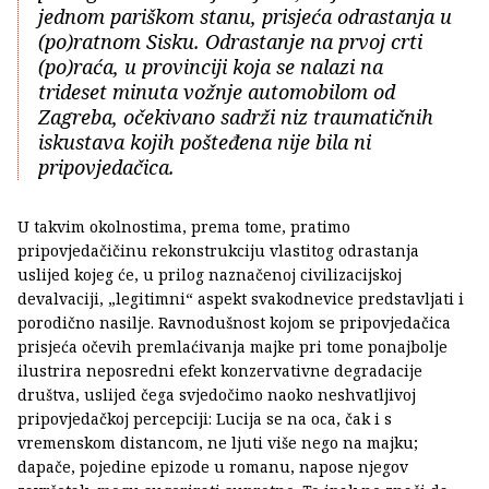
jednom pariškom stanu, prisjeća odrastanja u
(po)ratnom Sisku. Odrastanje na prvoj crti
(po)raća, u provinciji koja se nalazi na
trideset minuta vožnje automobilom od
Zagreba, očekivano sadrži niz traumatičnih
iskustava kojih pošteđena nije bila ni
pripovjedačica.
U takvim okolnostima, prema tome, pratimo
pripovjedačičinu rekonstrukciju vlastitog odrastanja
uslijed kojeg će, u prilog naznačenoj civilizacijskoj
devalvaciji, „legitimni“ aspekt svakodnevice predstavljati i
porodično nasilje. Ravnodušnost kojom se pripovjedačica
prisjeća očevih premlaćivanja majke pri tome ponajbolje
ilustrira neposredni efekt konzervativne degradacije
društva, uslijed čega svjedočimo naoko neshvatljivoj
pripovjedačkoj percepciji: Lucija se na oca, čak i s
vremenskom distancom, ne ljuti više nego na majku;
dapače, pojedine epizode u romanu, napose njegov