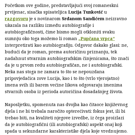
Početkom ove godine, predstavljajući svoj romaneskni
prvijenac, sisačka spisateljica
Lucija Tunković
u
razgovoru
je s novinarom
Srđanom Sandićem
neizravno
ukazala na razliku između autobiografije i
autobiografičnosti, čime bismo mogli otkloniti svaku
sumnju oko toga možemo li roman
„Pupčana vrpca“
interpretirati kao autobiografiju. Odgovor dakako glasi: ne,
budući da je roman, prema autoričinu priznanju, tek
nadahnut stvarnim autobiografskim činjenicama, što znači
da je u prvom redu autobiografičan, ne i autobiografski.
Neka nas stoga ne zamara to što se nepouzdana
pripovjedačica zove Lucija, kao i to što (vrlo vjerojatno)
imena svih ili barem većine likova odgovaraju imenima
stvarnih osoba iz perioda autoričina dosadašnjeg života.
Naposljetku, spomenuta nas dvojba kao čitaoce književnog
djela i ne bi trebala naročito opterećivati: fokus jest, ili bi
trebao biti, na kvaliteti njegove izvedbe, iz čega proizlazi
da je autobiografični (ili autobiografski) aspekt onaj koji
spada u sekundarne karakteristike djela koje vrednujemo.