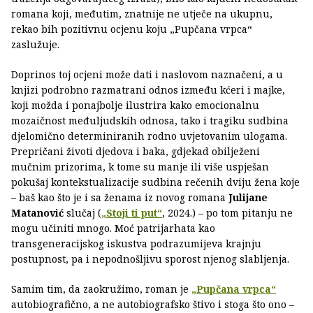
romana koji, međutim, znatnije ne utječe na ukupnu,
rekao bih pozitivnu ocjenu koju „Pupčana vrpca“
zaslužuje.
Doprinos toj ocjeni može dati i naslovom naznačeni, a u
knjizi podrobno razmatrani odnos između kćeri i majke,
koji možda i ponajbolje ilustrira kako emocionalnu
mozaičnost međuljudskih odnosa, tako i tragiku sudbina
djelomično determiniranih rodno uvjetovanim ulogama.
Prepričani životi djedova i baka, gdjekad obilježeni
mučnim prizorima, k tome su manje ili više uspješan
pokušaj kontekstualizacije sudbina rečenih dviju žena koje
– baš kao što je i sa ženama iz novog romana
Julijane
Matanović
slučaj (
„Stoji ti put“
, 2024.) – po tom pitanju ne
mogu učiniti mnogo. Moć patrijarhata kao
transgeneracijskog iskustva podrazumijeva krajnju
postupnost, pa i nepodnošljivu sporost njenog slabljenja.
Samim tim, da zaokružimo, roman je
„Pupčana vrpca“
autobiografično, a ne autobiografsko štivo i stoga što ono –