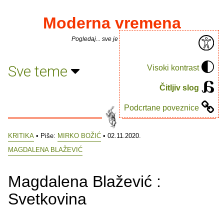
Moderna vremena
Pogledaj... sve je puno knjiga.
Sve teme
Visoki kontrast
Čitljiv slog
Podcrtane poveznice
KRITIKA
• Piše:
MIRKO BOŽIĆ
• 02.11.2020.
MAGDALENA BLAŽEVIĆ
Magdalena Blažević :
Svetkovina