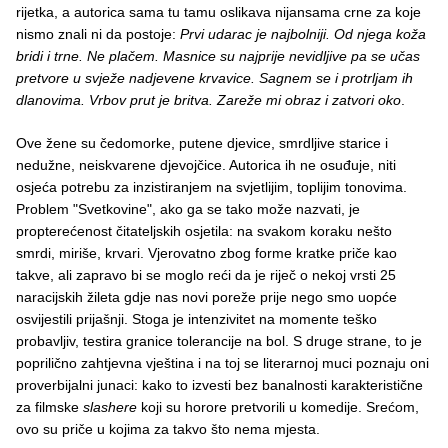
rijetka, a autorica sama tu tamu oslikava nijansama crne za koje
nismo znali ni da postoje:
Prvi udarac je najbolniji. Od njega koža
bridi i trne. Ne plačem. Masnice su najprije nevidljive pa se učas
pretvore u svježe nadjevene krvavice. Sagnem se i protrljam ih
dlanovima. Vrbov prut je britva. Zareže mi obraz i zatvori oko
.
Ove žene su čedomorke, putene djevice, smrdljive starice i
nedužne, neiskvarene djevojčice. Autorica ih ne osuđuje, niti
osjeća potrebu za inzistiranjem na svjetlijim, toplijim tonovima.
Problem "Svetkovine", ako ga se tako može nazvati, je
propterećenost čitateljskih osjetila: na svakom koraku nešto
smrdi, miriše, krvari. Vjerovatno zbog forme kratke priče kao
takve, ali zapravo bi se moglo reći da je riječ o nekoj vrsti 25
naracijskih žileta gdje nas novi poreže prije nego smo uopće
osvijestili prijašnji. Stoga je intenzivitet na momente teško
probavljiv, testira granice tolerancije na bol. S druge strane, to je
poprilično zahtjevna vještina i na toj se literarnoj muci poznaju oni
proverbijalni junaci: kako to izvesti bez banalnosti karakteristične
za filmske
slashere
koji su horore pretvorili u komedije. Srećom,
ovo su priče u kojima za takvo što nema mjesta.