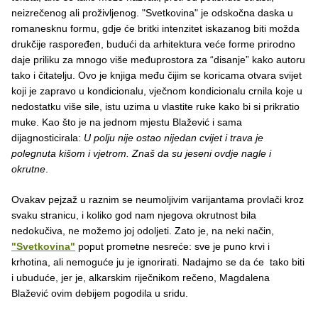
neizrečenog ali proživljenog. "Svetkovina" je odskočna daska u
romanesknu formu, gdje će britki intenzitet iskazanog biti možda
drukčije raspoređen, budući da arhitektura veće forme prirodno
daje priliku za mnogo više međuprostora za “disanje” kako autoru
tako i čitatelju. Ovo je knjiga među čijim se koricama otvara svijet
koji je zapravo u kondicionalu, vječnom kondicionalu crnila koje u
nedostatku više sile, istu uzima u vlastite ruke kako bi si prikratio
muke. Kao što je na jednom mjestu Blažević i sama
dijagnosticirala:
U polju nije ostao nijedan cvijet i trava je
polegnuta kišom i vjetrom. Znaš da su jeseni ovdje nagle i
okrutne
.
Ovakav pejzaž u raznim se neumoljivim varijantama provlači kroz
svaku stranicu, i koliko god nam njegova okrutnost bila
nedokučiva, ne možemo joj odoljeti. Zato je, na neki način,
"Svetkovina"
poput prometne nesreće: sve je puno krvi i
krhotina, ali nemoguće ju je ignorirati. Nadajmo se da će tako biti
i ubuduće, jer je, alkarskim riječnikom rečeno, Magdalena
Blažević ovim debijem pogodila u sridu.