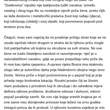
"Svetkovina" nipošto nije bakljonoša tuđih narativa: između
ostalog i zbog toga što su nositeljice njenih priča žene, preko čijih
se leđa doslovno i metaforički prelama život koji rađaju (djeca),
koji održavaju (obitelj) i svoj vlastiti, koji povremeno popusti pod
teretom prva dva.
Čitajući, imao sam osjećaj da mi junakinje pričaju stvari koje se ne
usude ispričati nikom drugom iz straha da bi njihovu priču mogle
čuti patrijarhalne uši kojima su okružene sa svih strana. No ove
žene ne traže čitateljevu samilost ni razumijevanje: riječ je o
naturalističkom narativu, gdje se junaci prepuštaju toku priče da
ih nosi kao rijeka cjepanicu. A upravo rijeka Bosna ima istaknutu
ulogu iako je autoričina rijeka prije hladnokvrni ubojica nego izvor
života. Većina priča u knjizi pozicionirana je u pejzaž koji je prije
arhetip nego konkretna lokacija. Ruralni prostor čiji se životni
ritam podudara s prirodnim koji ih okružuje i do određene mjere
definira njihove probleme, društvene odnose i duhovni, intimni
pejzaž junakinja samih. No ovo nije knjiga sretnih krajeva jer ni
one same nisu diznijevske princeze koje ležeći na zrnu graška
čekajući princa da ih probudi. U njihovim tunelima svjetlost je vrlo