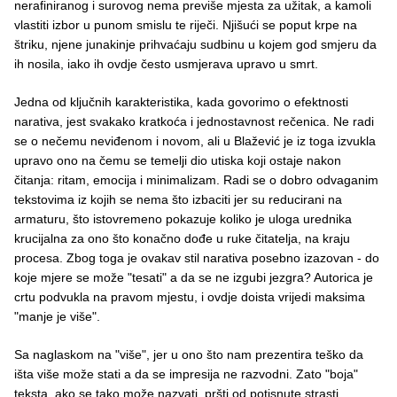
nerafiniranog i surovog nema previše mjesta za užitak, a kamoli
vlastiti izbor u punom smislu te riječi. Njišući se poput krpe na
štriku, njene junakinje prihvaćaju sudbinu u kojem god smjeru da
ih nosila, iako ih ovdje često usmjerava upravo u smrt.
Jedna od ključnih karakteristika, kada govorimo o efektnosti
narativa, jest svakako kratkoća i jednostavnost rečenica. Ne radi
se o nečemu neviđenom i novom, ali u Blažević je iz toga izvukla
upravo ono na čemu se temelji dio utiska koji ostaje nakon
čitanja: ritam, emocija i minimalizam. Radi se o dobro odvaganim
tekstovima iz kojih se nema što izbaciti jer su reducirani na
armaturu, što istovremeno pokazuje koliko je uloga urednika
krucijalna za ono što konačno dođe u ruke čitatelja, na kraju
procesa. Zbog toga je ovakav stil narativa posebno izazovan - do
koje mjere se može "tesati" a da se ne izgubi jezgra? Autorica je
crtu podvukla na pravom mjestu, i ovdje doista vrijedi maksima
"manje je više".
Sa naglaskom na "više", jer u ono što nam prezentira teško da
išta više može stati a da se impresija ne razvodni. Zato "boja"
teksta, ako se tako može nazvati, pršti od potisnute strasti,