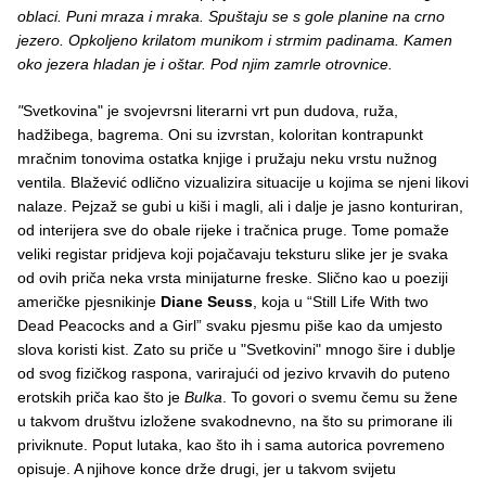
oblaci. Puni mraza i mraka. Spuštaju se s gole planine na crno
jezero. Opkoljeno krilatom munikom i strmim padinama. Kamen
oko jezera hladan je i oštar. Pod njim zamrle otrovnice.
"
Svetkovina" je svojevrsni literarni vrt pun dudova, ruža,
hadžibega, bagrema. Oni su izvrstan, koloritan kontrapunkt
mračnim tonovima ostatka knjige i pružaju neku vrstu nužnog
ventila. Blažević odlično vizualizira situacije u kojima se njeni likovi
nalaze. Pejzaž se gubi u kiši i magli, ali i dalje je jasno konturiran,
od interijera sve do obale rijeke i tračnica pruge. Tome pomaže
veliki registar pridjeva koji pojačavaju teksturu slike jer je svaka
od ovih priča neka vrsta minijaturne freske. Slično kao u poeziji
američke pjesnikinje
Diane Seuss
, koja u “Still Life With two
Dead Peacocks and a Girl” svaku pjesmu piše kao da umjesto
slova koristi kist. Zato su priče u "Svetkovini" mnogo šire i dublje
od svog fizičkog raspona, varirajući od jezivo krvavih do puteno
erotskih priča kao što je
Bulka
. To govori o svemu čemu su žene
u takvom društvu izložene svakodnevno, na što su primorane ili
priviknute. Poput lutaka, kao što ih i sama autorica povremeno
opisuje. A njihove konce drže drugi, jer u takvom svijetu