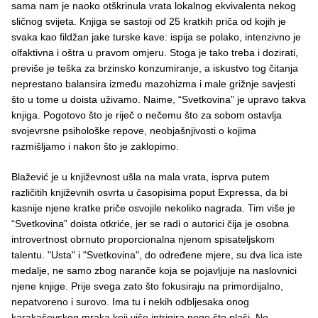
sama nam je naoko otškrinula vrata lokalnog ekvivalenta nekog
sličnog svijeta. Knjiga se sastoji od 25 kratkih priča od kojih je
svaka kao fildžan jake turske kave: ispija se polako, intenzivno je
olfaktivna i oštra u pravom omjeru. Stoga je tako treba i dozirati,
previše je teška za brzinsko konzumiranje, a iskustvo tog čitanja
neprestano balansira između mazohizma i male grižnje savjesti
što u tome u doista uživamo. Naime, “Svetkovina” je upravo takva
knjiga. Pogotovo što je riječ o nečemu što za sobom ostavlja
svojevrsne psihološke repove, neobjašnjivosti o kojima
razmišljamo i nakon što je zaklopimo.
Blažević je u književnost ušla na mala vrata, isprva putem
različitih književnih osvrta u časopisima poput Expressa, da bi
kasnije njene kratke priče osvojile nekoliko nagrada. Tim više je
“Svetkovina” doista otkriće, jer se radi o autorici čija je osobna
introvertnost obrnuto proporcionalna njenom spisateljskom
talentu. "Usta" i "Svetkovina", do određene mjere, su dva lica iste
medalje, ne samo zbog naranče koja se pojavljuje na naslovnici
njene knjige. Prije svega zato što fokusiraju na primordijalno,
nepatvoreno i surovo. Ima tu i nekih odbljesaka onog
karakaševskog mraka koji više intrigira nego što plaši. No