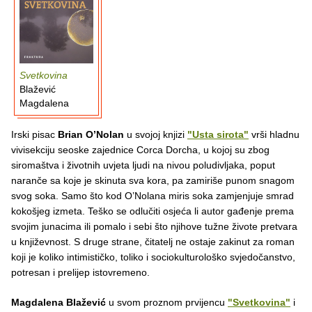
Svetkovina
Blažević
Magdalena
Irski pisac
Brian O’Nolan
u svojoj knjizi
"Usta sirota"
vrši hladnu
vivisekciju seoske zajednice Corca Dorcha, u kojoj su zbog
siromaštva i životnih uvjeta ljudi na nivou poludivljaka, poput
naranče sa koje je skinuta sva kora, pa zamiriše punom snagom
svog soka. Samo što kod O’Nolana miris soka zamjenjuje smrad
kokošjeg izmeta. Teško se odlučiti osjeća li autor gađenje prema
svojim junacima ili pomalo i sebi što njihove tužne živote pretvara
u književnost. S druge strane, čitatelj ne ostaje zakinut za roman
koji je koliko intimističko, toliko i sociokulturološko svjedočanstvo,
potresan i prelijep istovremeno.
Magdalena Blažević
u svom proznom prvijencu
"Svetkovina"
i