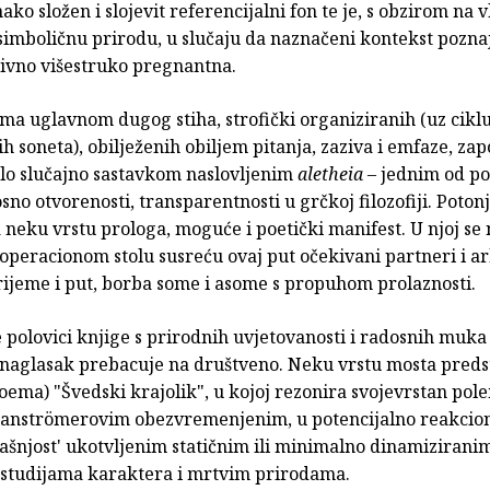
ko složen i slojevit referencijalni fon te je, s obzirom na v
simboličnu prirodu, u slučaju da naznačeni kontekst pozn
tivno višestruko pregnantna.
ma uglavnom dugog stiha, strofički organiziranih (uz cikl
 soneta), obilježenih obiljem pitanja, zaziva i emfaze, zap
lo slučajno sastavkom naslovljenim
aletheia
– jednim od p
osno otvorenosti, transparentnosti u grčkoj filozofiji. Poton
 neku vrstu prologa, moguće i poetički manifest. U njoj se 
peracionom stolu susreću ovaj put očekivani partneri i ar
rijeme i put, borba some i asome s propuhom prolaznosti.
 polovici knjige s prirodnih uvjetovanosti i radosnih muka
naglasak prebacuje na društveno. Neku vrstu mosta preds
 poema) "Švedski krajolik", u kojoj rezonira svojevrstan pol
Tranströmerovim obezvremenjenim, u potencijalno reakcio
ašnjost' ukotvljenim statičnim ili minimalno dinamizirani
 studijama karaktera i mrtvim prirodama.