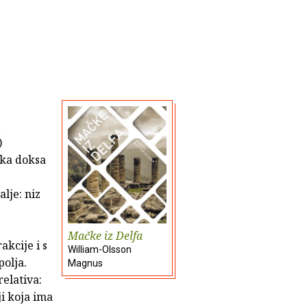
,
)
nska doksa
lje: niz
Mačke iz Delfa
akcije i s
William-Olsson
olja.
Magnus
elativa:
ji koja ima