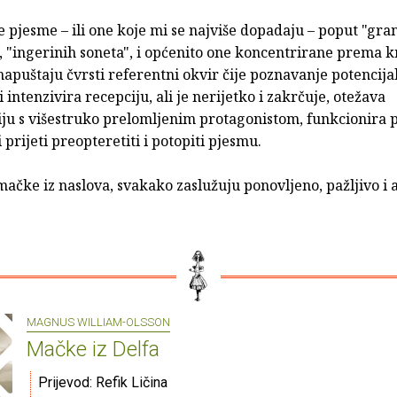
e pjesme – ili one koje mi se najviše dopadaju – poput "gra
, "ingerinih soneta", i općenito one koncentrirane prema k
puštaju čvrsti referentni okvir čije poznavanje potencija
i intenzivira recepciju, ali je nerijetko i zakrčuje, otežava
ciju s višestruko prelomljenim protagonistom, funkcionira 
i prijeti preopteretiti i potopiti pjesmu.
mačke iz naslova, svakako zaslužuju ponovljeno, pažljivo i 
MAGNUS WILLIAM-OLSSON
Mačke iz Delfa
Prijevod: Refik Ličina