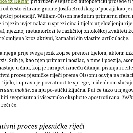
ke iz Delfa"
pridružen esejistički autopoetički prosede u
zi od često citirane gnome Josifa Brodskog o 'poeziji kao je
jvišoj potenciji'. William-Olsson međutim primarnu sferu r
 i njezin uvjet nalazi u sprezi čina i tijela: utjelovljenju ri
sa), njezinoj metamorfozi te različitoj ontološkoj kvaliteti k
elomljena kroz aktivni, karnalni čin vlastite artikulacije
za njega prije svega jezik koji se prenosi tijelom, aktom; in
xis. Stih je, kao njen primarni nosilac, a time i poezija, as
nastaje u činu, koji je razapet između čitanja, pisanja i refle
tivni proces pjesničke riječi prema Olssonu odvija na relacij
ik-tijelo, i upravo je povratnost te sprege, u idealnom sluča
etuum mobile
, za nju po-etički ključna. Put će tako u njego
biti sveprisutna i višestruko eksplicite apostrofirana:
Teži
, reći će.
utivni proces pjesničke riječi