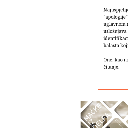
Najuspjelij
"apologije"
uglavnom na
usložnjava 
identifika
balasta koj
One, kao i 
čitanje.