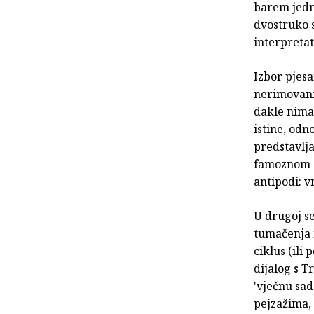
barem jedna
dvostruko 
interpreta
Izbor pjesa
nerimovanih
dakle nima
istine, odn
predstavlja
famoznom o
antipodi: v
U drugoj se
tumačenja 
ciklus (ili
dijalog s 
'vječnu sad
pejzažima,