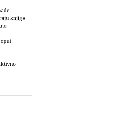
nade"
raju knjige
lno
poput
aktivno