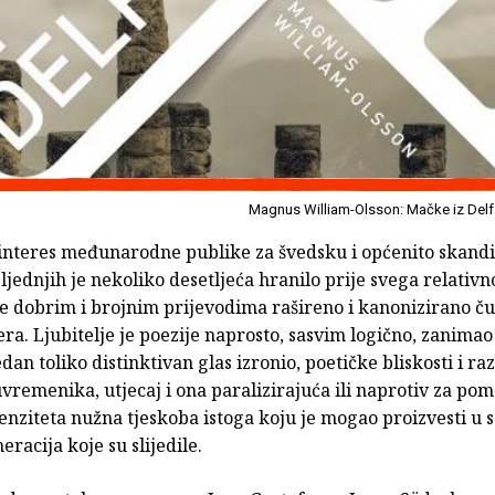
Magnus William-Olsson: Mačke iz Delf
 interes međunarodne publike za švedsku i općenito skand
sljednjih je nekoliko desetljeća hranilo prije svega relativ
te dobrim i brojnim prijevodima rašireno i kanonizirano 
a. Ljubitelje je poezije naprosto, sasvim logično, zanimao
edan toliko distinktivan glas izronio, poetičke bliskosti i raz
vremenika, utjecaj i ona paralizirajuća ili naprotiv za po
enziteta nužna tjeskoba istoga koju je mogao proizvesti u 
eracija koje su slijedile.