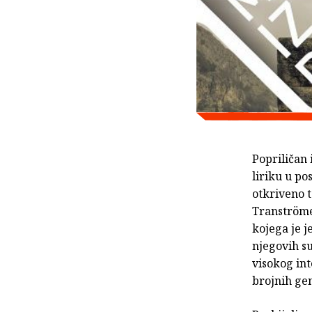
Popriličan
liriku u po
otkriveno 
Tranströmer
kojega je j
njegovih su
visokog int
brojnih gen