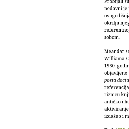
Probijali s
nedavni je
ovogodišnja
okrilju nje
referentnoj 
sobom.
Meandar se
Williama-Ol
1960. godin
objavljene
poeta doct
referencija
riznicu kn
antičko i h
aktiviranje
izdašno i m