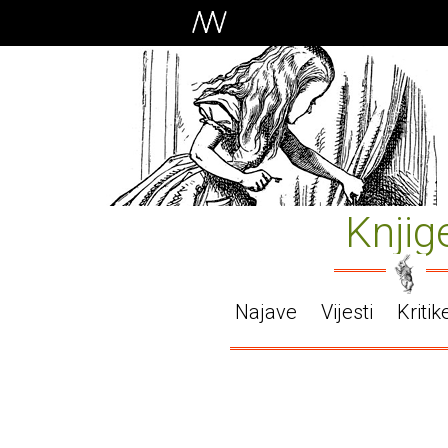
Knjig
Najave
Vijesti
Kritik