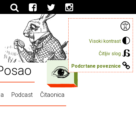
Visoki kontrast
Čitljiv slog
Posao
Podcrtane poveznice
ga
Podcast
Čitaonica