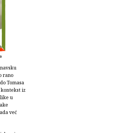
a
inavsku
no rano
čudo Tomasa
 kontekst iz
like u
make
sada već