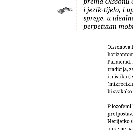
prema Olssonu od
i jezik-tijelo, i
sprege, u ideal
perpetuum mobile
Olssonova l
horizontom.
Parmenid, E
tradicija, 
i mistika (
(mikrociklu
bi svakako 
Filozofemi 
pretpostav
Nerijetko s
on se ne na