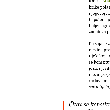
Knjizi
"Mač
lirike pola
njegovoj na
te potencije
bolje: logo
zadobiva pr
Poezija je 
njezine pra
tijelo koje 
se konstitu
jezik i jez
njezin
perp
sastavcima 
sav u tijelu
Čitav se konstit