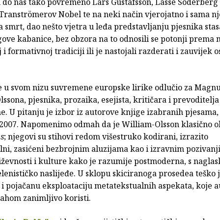
u do nas tako povremeno Lars Gustafsson, Lasse Söderberg i
 Tranströmerov Nobel te na neki način vjerojatno i sama n
 smrt, dao nešto vjetra u leđa predstavljanju pjesnika stas
gove kabanice, bez obzora na to odnosili se potonji prema n
i formativnoj tradiciji ili je nastojali razderati i zauvijek o
 u svom nizu suvremene europske lirike odlučio za Magn
ssona, pjesnika, prozaika, esejista, kritičara i prevoditelj
e. U pitanju je izbor iz autorove knjige izabranih pjesama,
 2007. Napomenimo odmah da je William-Olsson klasično 
us
; njegovi su stihovi redom višestruko kodirani, izrazito
lni, zasićeni bezbrojnim aluzijama kao i izravnim pozivan
jiževnosti i kulture kako je razumije postmoderna, s nagla
elenističko naslijeđe. U sklopu skiciranoga prosedea teško j
 i pojačanu eksploataciju metatekstualnih aspekata, koje a
ahom zanimljivo koristi.