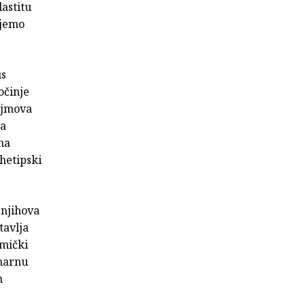
lastitu
ajemo
us
očinje
ojmova
ja
na
hetipski
 njihova
tavlja
emički
narnu
m