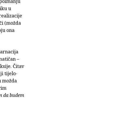
 poimanju
ziku u
ealizacije
ječi (možda
oju ona
.
karnacija
omatičan –
ksije. Čitav
i tijelo-
ju možda
vim
m da budem