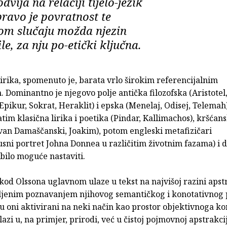
vija na relaciji tijelo-jezik
 upravo je povratnost te
nom slučaju možda njezin
, za nju po-etički ključna.
irika, spomenuto je, barata vrlo širokim referencijalnim
 Dominantno je njegovo polje antička filozofska (Aristotel
pikur, Sokrat, Heraklit) i epska (Menelaj, Odisej, Telemah
zatim klasična lirika i poetika (Pindar, Kallimachos), kršća
Ivan Damaščanski, Joakim), potom engleski metafizičari
sni portret Johna Donnea u različitim životnim fazama) i da
bilo moguće nastaviti.
kod Olssona uglavnom ulaze u tekst na najvišoj razini apstr
ljenim poznavanjem njihovog semantičkog i konotativnog p
u oni aktivirani na neki način kao prostor objektivnoga kor
lazi u, na primjer, prirodi, već u čistoj pojmovnoj apstrakci