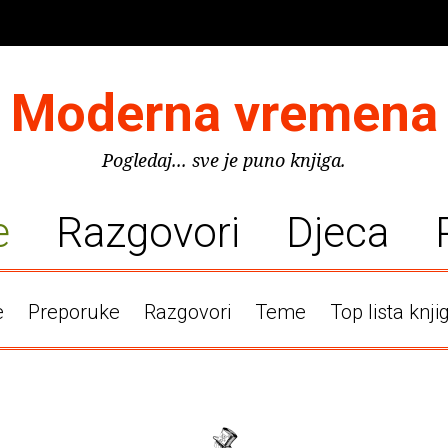
Moderna vremena
Pogledaj... sve je puno knjiga.
e
Razgovori
Djeca
e
Preporuke
Razgovori
Teme
Top lista knji