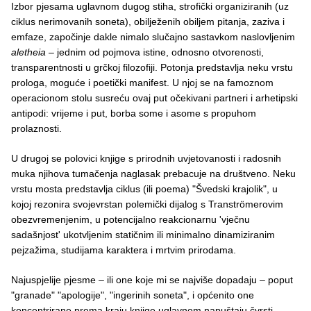
Izbor pjesama uglavnom dugog stiha, strofički organiziranih (uz
ciklus nerimovanih soneta), obilježenih obiljem pitanja, zaziva i
emfaze, započinje dakle nimalo slučajno sastavkom naslovljenim
aletheia
– jednim od pojmova istine, odnosno otvorenosti,
transparentnosti u grčkoj filozofiji. Potonja predstavlja neku vrstu
prologa, moguće i poetički manifest. U njoj se na famoznom
operacionom stolu susreću ovaj put očekivani partneri i arhetipski
antipodi: vrijeme i put, borba some i asome s propuhom
prolaznosti.
U drugoj se polovici knjige s prirodnih uvjetovanosti i radosnih
muka njihova tumačenja naglasak prebacuje na društveno. Neku
vrstu mosta predstavlja ciklus (ili poema) "Švedski krajolik", u
kojoj rezonira svojevrstan polemički dijalog s Tranströmerovim
obezvremenjenim, u potencijalno reakcionarnu 'vječnu
sadašnjost' ukotvljenim statičnim ili minimalno dinamiziranim
pejzažima, studijama karaktera i mrtvim prirodama.
Najuspjelije pjesme – ili one koje mi se najviše dopadaju – poput
"granade" "apologije", "ingerinih soneta", i općenito one
koncentrirane prema kraju knjige uglavnom napuštaju čvrsti