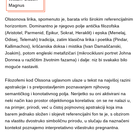
Magnus
Olssonova lirika, spomenuto je, barata vrlo širokim referencijalnim
horizontom. Dominantno je njegovo polje antička filozofska
(Aristotel, Parmenid, Epikur, Sokrat, Heraklit) i epska (Menelaj,
Odisej, Telemah) tradicija, zatim klasična lirika i poetika (Pindar,
Kallimachos), kršćanska doksa i mistika (Ivan Damaščanski,
Joakim), potom engleski metafizičari (mikrociklusni portret Johna
Donnea u različitim životnim fazama) i dalje: niz bi svakako bilo
moguće nastaviti.
Filozofemi kod Olssona uglavnom ulaze u tekst na najvišoj razini
apstrakcije i s pretpostavljenim poznavanjem njihovog
semantičkog i konotativnog polja. Nerijetko su oni aktivirani na
neki način kao prostor objektivnoga korelativa: on se ne nalazi u,
na primjer, prirodi, već u čistoj pojmovnoj apstrakciji koja ima
barem jednako složen i slojevit referencijalni fon te je, s obzirom
na vlastitu dvostruko simboličnu prirodu, u slučaju da naznačeni
kontekst poznajemo interpretativno višestruko pregnantna.