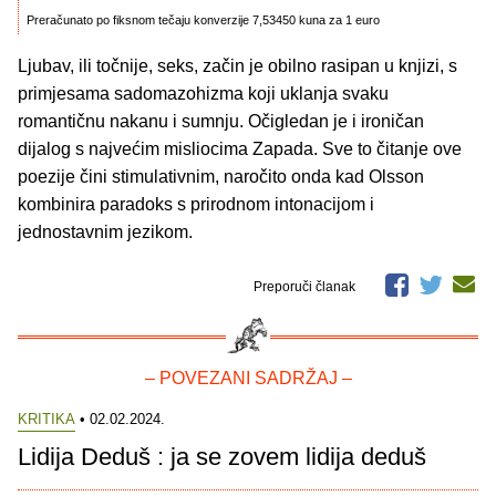
Preračunato po fiksnom tečaju konverzije 7,53450 kuna za 1 euro
Ljubav, ili točnije, seks, začin je obilno rasipan u knjizi, s
primjesama sadomazohizma koji uklanja svaku
romantičnu nakanu i sumnju. Očigledan je i ironičan
dijalog s najvećim misliocima Zapada. Sve to čitanje ove
poezije čini stimulativnim, naročito onda kad Olsson
kombinira paradoks s prirodnom intonacijom i
jednostavnim jezikom.
Preporuči članak
– POVEZANI SADRŽAJ –
KRITIKA
• 02.02.2024.
Lidija Deduš : ja se zovem lidija deduš