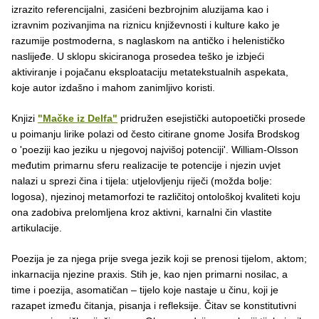
izrazito referencijalni, zasićeni bezbrojnim aluzijama kao i
izravnim pozivanjima na riznicu književnosti i kulture kako je
razumije postmoderna, s naglaskom na antičko i helenističko
naslijeđe. U sklopu skiciranoga prosedea teško je izbjeći
aktiviranje i pojačanu eksploataciju metatekstualnih aspekata,
koje autor izdašno i mahom zanimljivo koristi.
Knjizi
"Mačke iz Delfa"
pridružen esejistički autopoetički prosede
u poimanju lirike polazi od često citirane gnome Josifa Brodskog
o 'poeziji kao jeziku u njegovoj najvišoj potenciji'. William-Olsson
međutim primarnu sferu realizacije te potencije i njezin uvjet
nalazi u sprezi čina i tijela: utjelovljenju riječi (možda bolje:
logosa), njezinoj metamorfozi te različitoj ontološkoj kvaliteti koju
ona zadobiva prelomljena kroz aktivni, karnalni čin vlastite
artikulacije.
Poezija je za njega prije svega jezik koji se prenosi tijelom, aktom;
inkarnacija njezine praxis. Stih je, kao njen primarni nosilac, a
time i poezija, asomatičan – tijelo koje nastaje u činu, koji je
razapet između čitanja, pisanja i refleksije. Čitav se konstitutivni