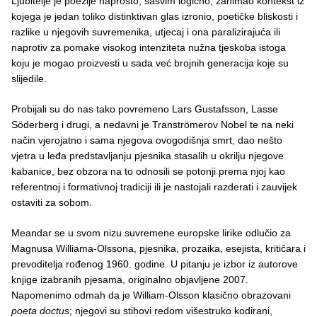
Ljubitelje je poezije naprosto, sasvim logično, zanimao kontekst iz
kojega je jedan toliko distinktivan glas izronio, poetičke bliskosti i
razlike u njegovih suvremenika, utjecaj i ona paralizirajuća ili
naprotiv za pomake visokog intenziteta nužna tjeskoba istoga
koju je mogao proizvesti u sada već brojnih generacija koje su
slijedile.
Probijali su do nas tako povremeno Lars Gustafsson, Lasse
Söderberg i drugi, a nedavni je Tranströmerov Nobel te na neki
način vjerojatno i sama njegova ovogodišnja smrt, dao nešto
vjetra u leđa predstavljanju pjesnika stasalih u okrilju njegove
kabanice, bez obzora na to odnosili se potonji prema njoj kao
referentnoj i formativnoj tradiciji ili je nastojali razderati i zauvijek
ostaviti za sobom.
Meandar se u svom nizu suvremene europske lirike odlučio za
Magnusa Williama-Olssona, pjesnika, prozaika, esejista, kritičara i
prevoditelja rođenog 1960. godine. U pitanju je izbor iz autorove
knjige izabranih pjesama, originalno objavljene 2007.
Napomenimo odmah da je William-Olsson klasično obrazovani
poeta doctus
; njegovi su stihovi redom višestruko kodirani,