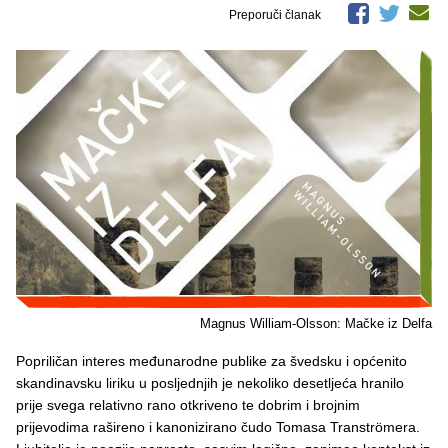
Preporuči članak
Magnus William-Olsson: Mačke iz Delfa
Popriličan interes međunarodne publike za švedsku i općenito
skandinavsku liriku u posljednjih je nekoliko desetljeća hranilo
prije svega relativno rano otkriveno te dobrim i brojnim
prijevodima rašireno i kanonizirano čudo Tomasa Tranströmera.