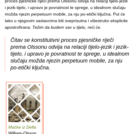
proces pjesničke riječi prema Olssonu odvija na relaciji tijelo-jezik
i jezik-tijelo, i upravo je povratnost te sprege, u idealnom slučaju
možda njezin
perpetuum mobile
, za nju po-etički ključna. Put će
tako u njegovim sastavcima biti sveprisutna i višestruko eksplicite
apostrofirana:
Težim da budem sav u tijelu
, reći će.
Čitav se konstitutivni proces pjesničke riječi
prema Olssonu odvija na relaciji tijelo-jezik i jezik-
tijelo, i upravo je povratnost te sprege, u idealnom
slučaju možda njezin perpetuum mobile, za nju
po-etički ključna.
Mačke iz Delfa
William-Olsson