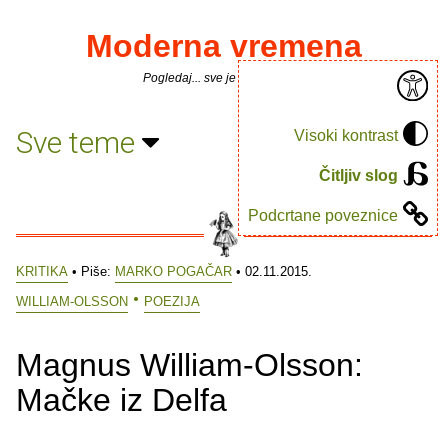
Moderna vremena
Pogledaj... sve je puno knjiga.
Sve teme
Visoki kontrast
Čitljiv slog
Podcrtane poveznice
KRITIKA
• Piše:
MARKO POGAČAR
• 02.11.2015.
WILLIAM-OLSSON
POEZIJA
Magnus William-Olsson:
Mačke iz Delfa