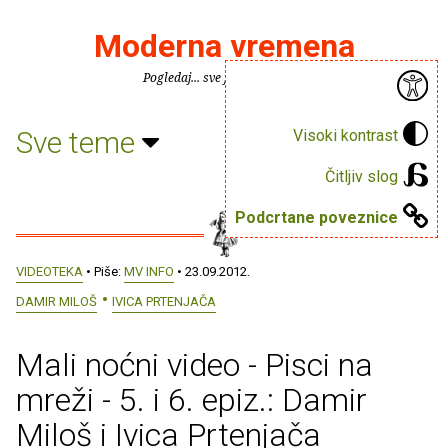
Moderna vremena
Pogledaj... sve je puno knjiga.
Sve teme
Visoki kontrast
Čitljiv slog
Podcrtane poveznice
VIDEOTEKA
• Piše:
MV INFO
• 23.09.2012.
DAMIR MILOŠ
IVICA PRTENJAČA
Mali noćni video - Pisci na
mreži - 5. i 6. epiz.: Damir
Miloš i Ivica Prtenjača