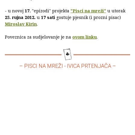
- u novoj
17.
"epizodi" projekta
"Pisci na mreži"
u utorak
25. rujna
2012.
u
17 sati
gostuje pjesnik (i prozni pisac)
Miroslav Kirin
.
Poveznica za sudjelovanje je na
ovom linku
.
– PISCI NA MREŽI - IVICA PRTENJAČA –