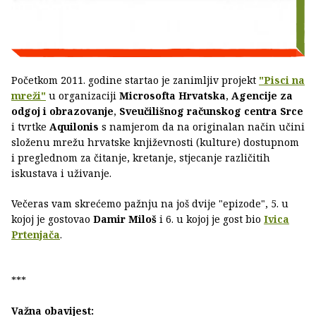
Početkom 2011. godine startao je zanimljiv projekt
"Pisci na
mreži"
u organizaciji
Microsofta Hrvatska
,
Agencije za
odgoj i obrazovanje
,
Sveučilišnog računskog centra Srce
i tvrtke
Aquilonis
s namjerom da na originalan način učini
složenu mrežu hrvatske književnosti (kulture) dostupnom
i preglednom za čitanje, kretanje, stjecanje različitih
iskustava i uživanje.
Večeras vam skrećemo pažnju na još dvije "epizode", 5. u
kojoj je gostovao
Damir Miloš
i 6. u kojoj je gost bio
Ivica
Prtenjača
.
***
Važna obavijest: