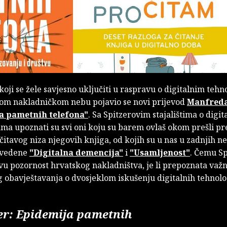
koji se žele savjesno uključiti u raspravu o digitalnim teh
om nakladničkom nebu pojavio se novi prijevod
Manfreda
a pametnih telefona"
. Sa Spitzerovim stajalištima o digi
ama upoznati su svi oni koju su barem ovlaš okom prešli p
čitavog niza njegovih knjiga, od kojih su u nas u zadnjih n
evedene
"Digitalna demencija"
i
"Usamljenost"
. Čemu Sp
vu pozornost hrvatskog nakladništva, je li prepoznata važn
 obavještavanja o dvosjeklom iskušenju digitalnih tehnolo
er: Epidemija pametnih