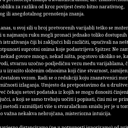
bliku za razliku od kroz povijest često bitno narativnog,
og ili anegdotalnog prenošenja znanja.
nas, u svoj sili u broj pretvorenih varijabli teško se može
i u najmanju ruku mogli pronaći jednako toliko dostupnih
istraživanja čiji bi zaključci bili različiti, upućivali na neš
potpunosti suprotni onima koje podastrijeva Spitzer. Ne z
 nekad govore mnogo, nekad ništa, pogotovo ukoliko se, ka
avodi, stvarnu uzočno-posljedičnu vezu među varijablama, č
 u izrazito složenim odnosima koji čine stvarnost, zamijen
 učestalom vezom. Radi se o redukciji koju znanstvenici mor
mičnosti izlaganja. Umjesto da pretpostavimo da u društve
već čekaju setovi podataka iz kojih se mogu donositi činjenič
ljučci, a koji se samo trebaju uočiti i popisati, čini mi se pr
 metodi razmišljati više u stvaralačkom smislu jer je u to
o važna nekakva nebrojčana, misteriozna intuicija.
savjesno distanciramo (ne u potpunosti ignoriramo) od pri