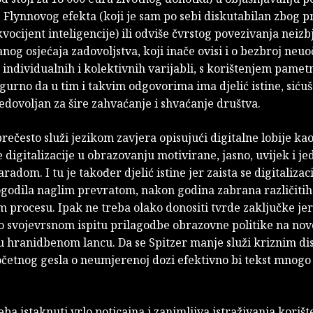
Flynnovog efekta (koji je sam po sebi diskutabilan zbog p
kvocijent inteligencije) ili odviše čvrstog povezivanja neiz
anog osjećaja zadovoljstva, koji inače ovisi i o bezbroj neuo
individualnih i kolektivnih varijabli, s korištenjem pamet
igurno da u tim i takvim odgovorima ima djelić istine, sićuš
dovoljan za šire zahvaćanje i shvaćanje društva.
prečesto služi jezikom zavjera opisujući digitalne lobije ka
digitalizacije u obrazovanju motivirane, jasno, uvijek i je
radom. I tu je također djelić istine jer zaista se digitalizac
godila naglim prevratom, nakon godina zabrana različitih
 procesu. Ipak ne treba olako donositi tvrde zaključke je
o svojevrsnom ispitu prilagodbe obrazovne politike na nov
u hranidbenom lancu. Da se Spitzer manje služi kriznim di
očetnog gesla o neumjerenoj dozi efektivno bi tekst mnogo
ba istaknuti vrlo poticajna i zanimljiva istraživanja korišt