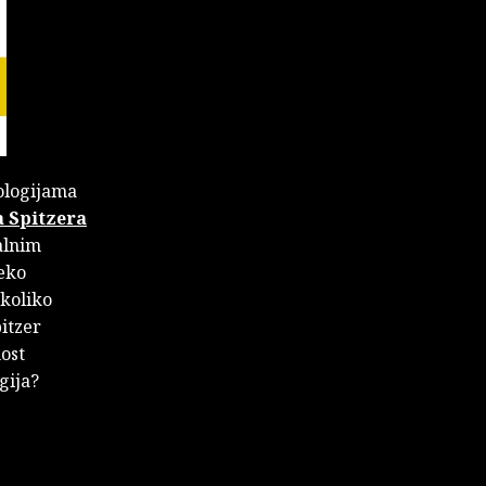
nologijama
 Spitzera
talnim
reko
ekoliko
itzer
ost
gija?