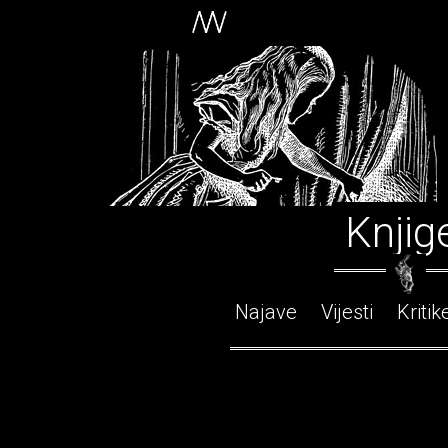
Knjig
Najave
Vijesti
Kritik