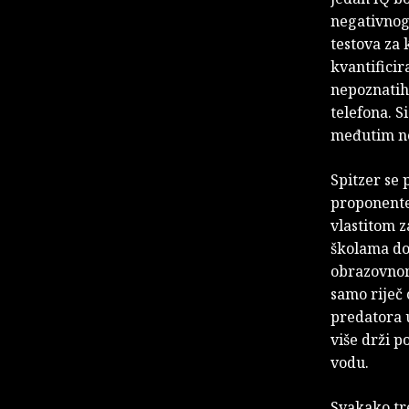
negativnog 
testova za 
kvantificir
nepoznatih 
telefona. S
međutim ne
Spitzer se 
proponente 
vlastitom za
školama do
obrazovnom
samo riječ 
predatora 
više drži p
vodu.
Svakako tre