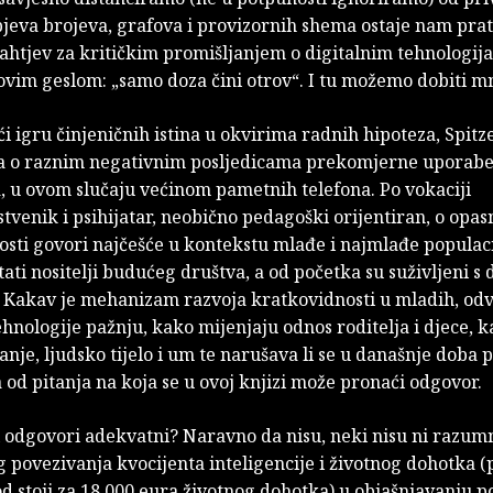
jeva brojeva, grafova i provizornih shema ostaje nam prat
zahtjev za kritičkim promišljanjem o digitalnim tehnologi
ovim geslom: „samo doza čini otrov“. I tu možemo dobiti m
i igru činjeničnih istina u okvirima radnih hipoteza, Spitz
a o raznim negativnim posljedicama prekomjerne uporabe 
, u ovom slučaju većinom pametnih telefona. Po vokaciji
venik i psihijatar, neobično pedagoški orijentiran, o opa
sti govori najčešće u kontekstu mlađe i najmlađe populaci
tati nositelji budućeg društva, a od početka su suživljeni s 
 Kakav je mehanizam razvoja kratkovidnosti u mladih, odv
ehnologije pažnju, kako mijenjaju odnos roditelja i djece, 
nje, ljudsko tijelo i um te narušava li se u današnje doba p
 od pitanja na koja se u ovoj knjizi može pronaći odgovor.
 ti odgovori adekvatni? Naravno da nisu, neki nisu ni razum
 povezivanja kvocijenta inteligencije i životnog dohotka 
d stoji za 18 000 eura životnog dohotka) u objašnjavanju p