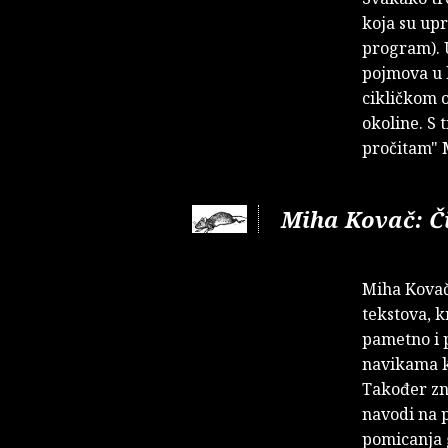
koja su up
program). U
pojmova u 
cikličkom o
okoline. S 
pročitam" 
Miha Kovač: Č
Miha Kovač,
tekstova, k
pametno i p
navikama k
Također zn
navodi na p
pomicanja 