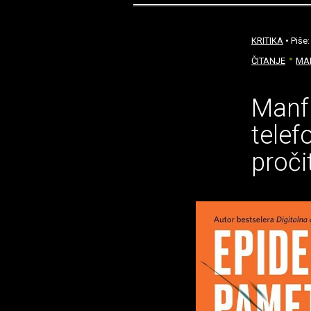
KRITIKA
• Piše
ČITANJE
MA
Manfr
telef
proč