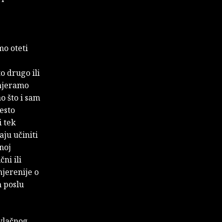
mo oteti
to drugo ili
amjeramo
o što i sam
esto
i tek
aju učiniti
noj
ni ili
imjerenije o
m poslu
vlačnog,