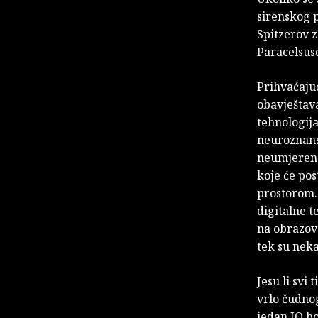
sirenskog p
Spitzerov 
Paracelsus
Prihvaćajuć
obavještav
tehnologija
neuroznanst
neumjereno
koje će pos
prostorom.
digitalne t
na obrazova
tek su neka
Jesu li svi
vrlo čudnog
jedan IQ bo