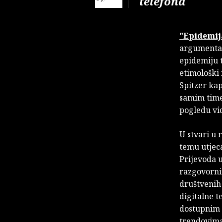
telefona
"Epidemij
argumentati
epidemiju 
etimološki 
Spitzer kap
samim time 
pogledu vid
U stvari u 
temu utjeca
Prijevoda u
razgovornim
društvenih
digitalne t
dostupnim 
trendovima