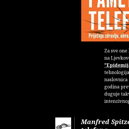
Za sve one 
na Ljevkov
"Epidemij
tehnologij
naslovnica 
godina pr
duguje tak
intenzivnog
Manfred Spitz