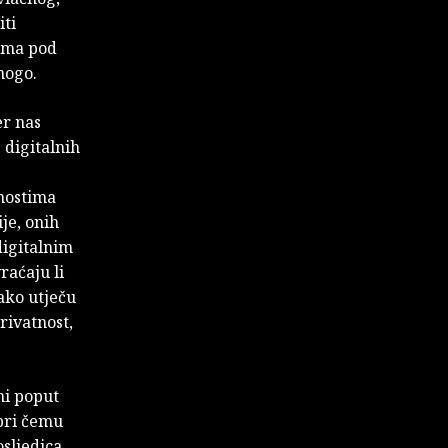
iti
jama pod
nogo.
er nas
digitalnih
snostima
je, onih
digitalnim
raćaju li
kako utječu
rivatnost,
ni poput
(pri čemu
osljedica