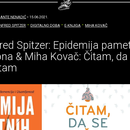
:
ANTE NENADIĆ
• 15.06.2021.
NFRED SPITZER
DIGITALNO DOBA
E-KNJIGA
MIHA KOVAČ
ed Spitzer: Epidemija pame
ona & Miha Kovač: Čitam, da
itam