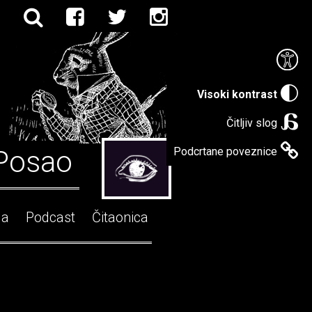
Visoki kontrast
Čitljiv slog
Posao
Podcrtane poveznice
ga
Podcast
Čitaonica