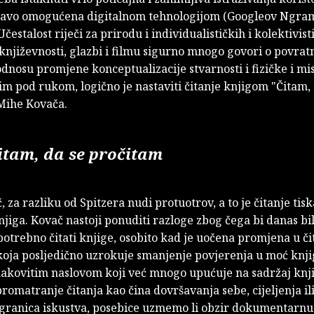
ravo omogućena digitalnom tehnologijom (Googleov Ngra
čestalost riječi za prirodu i individualističkih i kolektivist
književnosti, glazbi i filmu sigurno mnogo govori o povra
dnosu promjene konceptualizacije stvarnosti i fizičke i m
tim pod rukom, logično je nastaviti čitanje knjigom "Čitam,
Mihe Kovača.
itam, da se pročitam
 za razliku od Spitzera nudi protuotrov, a to je čitanje tis
njiga. Kovač nastoji ponuditi razloge zbog čega bi danas bi
otrebno čitati knjige, osobito kad je uočena promjena u či
oja posljedično uzrokuje smanjenje povjerenja u moć knji
akovitim naslovom koji već mnogo upućuje na sadržaj knj
romatranje čitanja kao čina dovršavanja sebe, cijeljenja il
granica iskustva, posebice uzmemo li obzir dokumentarnu