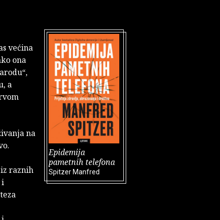
as većina
ako ona
narodu“,
u, a
prvom
živanja na
vo.
Epidemija
pametnih telefona
iz raznih
Spitzer Manfred
 i
 teza
i