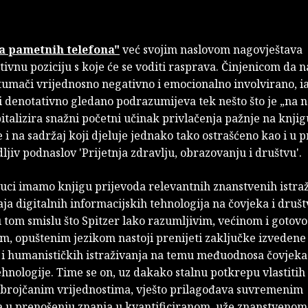
a pametnih telefona"
već svojim naslovom nagovještava
vnu poziciju s koje će se voditi rasprava. Činjenicom da n
tumači vrijednosno negativno i emocionalno involvirano, i
i denotativno gledano podrazumijeva tek nešto što je „na 
italizira snažni početni učinak privlačenja pažnje na knjig
i na sadržaj koji djeluje jednako tako ostrašćeno kao i u 
ljiv podnaslov 'Prijetnja zdravlju, obrazovanju i društvu'.
ruci imamo knjigu prijevoda relevantnih znanstvenih istra
ja digitalnih informacijskih tehnologija na čovjeka i društ
 tom smislu što Spitzer lako razumljivim, većinom i gotovo
, opuštenim jezikom nastoji prenijeti zaključke izvedene 
 i humanističkih istraživanja na temu međuodnosa čovjeka
ehnologije. Time se on, uz dakako stalnu potkrepu vlastitih
brojčanim vrijednostima, vješto prilagođava suvremenim
 u prenošenju znanja u kvantificiranom, uže znanstvenom 