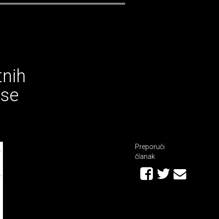
tnih
 se
Preporuči
članak