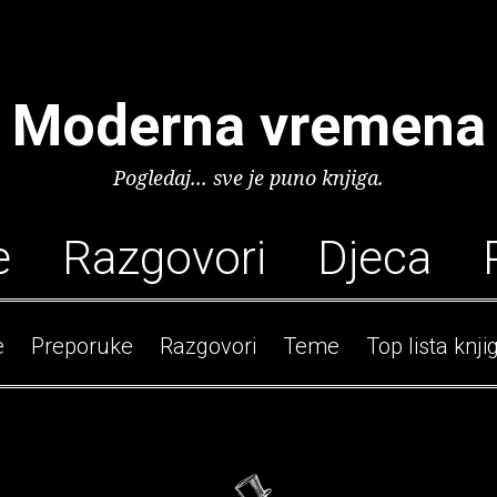
Moderna vremena
Pogledaj... sve je puno knjiga.
e
Razgovori
Djeca
e
Preporuke
Razgovori
Teme
Top lista knji