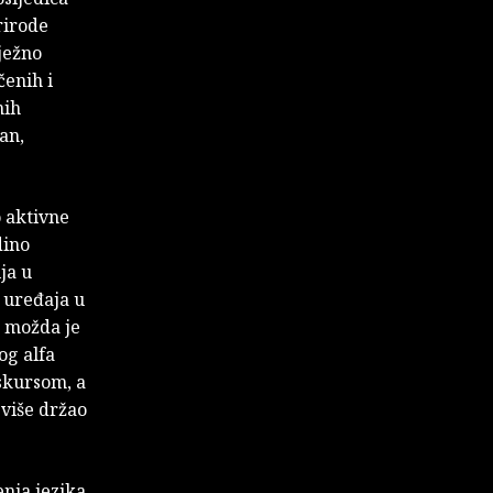
rirode
bježno
čenih i
nih
an,
o aktivne
dino
ija u
 uređaja u
r možda je
og alfa
skursom, a
 više držao
enja jezika