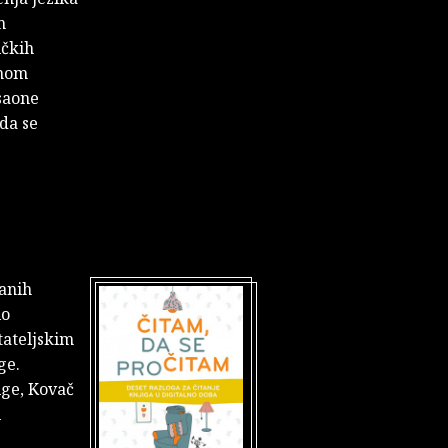
m
ičkih
tnom
isaone
 da se
kanih
lo
tateljskim
ge.
ige, Kovač
i