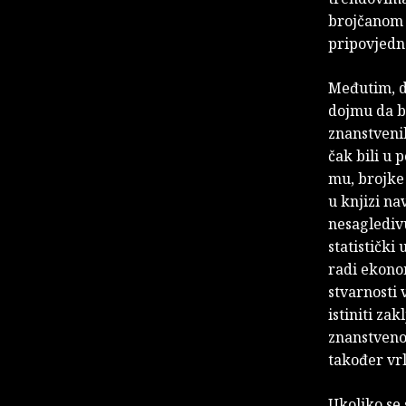
brojčanom o
pripovjedn
Međutim, da
dojmu da b
znanstvenih 
čak bili u 
mu, brojke
u knjizi n
nesagledivu
statistički
radi ekono
stvarnosti 
istiniti zak
znanstvenoj
također vrl
Ukoliko se 