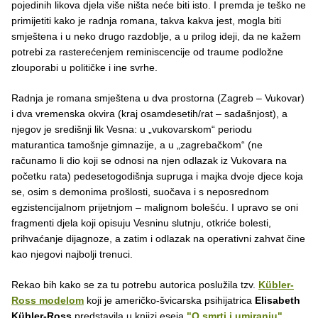
pojedinih likova djela više ništa neće biti isto. I premda je teško ne
primijetiti kako je radnja romana, takva kakva jest, mogla biti
smještena i u neko drugo razdoblje, a u prilog ideji, da ne kažem
potrebi za rasterećenjem reminiscencije od traume podložne
zlouporabi u političke i ine svrhe.
Radnja je romana smještena u dva prostorna (Zagreb – Vukovar)
i dva vremenska okvira (kraj osamdesetih/rat – sadašnjost), a
njegov je središnji lik Vesna: u „vukovarskom“ periodu
maturantica tamošnje gimnazije, a u „zagrebačkom“ (ne
računamo li dio koji se odnosi na njen odlazak iz Vukovara na
početku rata) pedesetogodišnja supruga i majka dvoje djece koja
se, osim s demonima prošlosti, suočava i s neposrednom
egzistencijalnom prijetnjom – malignom bolešću. I upravo se oni
fragmenti djela koji opisuju Vesninu slutnju, otkriće bolesti,
prihvaćanje dijagnoze, a zatim i odlazak na operativni zahvat čine
kao njegovi najbolji trenuci.
Rekao bih kako se za tu potrebu autorica poslužila tzv.
Kübler-
Ross modelom
koji je američko-švicarska psihijatrica
Elisabeth
Kübler-Ross
predstavila u knjizi eseja
"O smrti i umiranju"