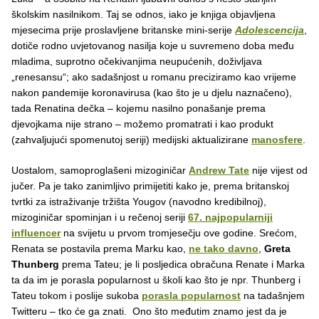
školskim nasilnikom. Taj se odnos, iako je knjiga objavljena
mjesecima prije proslavljene britanske mini-serije
Adolescencija
,
dotiče rodno uvjetovanog nasilja koje u suvremeno doba među
mladima, suprotno očekivanjima neupućenih, doživljava
„renesansu“; ako sadašnjost u romanu preciziramo kao vrijeme
nakon pandemije koronavirusa (kao što je u djelu naznačeno),
tada Renatina dečka – kojemu nasilno ponašanje prema
djevojkama nije strano – možemo promatrati i kao produkt
(zahvaljujući spomenutoj seriji) medijski aktualizirane
manosfere
.
Uostalom, samoproglašeni mizoginičar
Andrew Tate
nije vijest od
jučer. Pa je tako zanimljivo primijetiti kako je, prema britanskoj
tvrtki za istraživanje tržišta Yougov (navodno kredibilnoj),
mizoginičar spominjan i u rečenoj seriji
67. najpopularniji
influencer
na svijetu u prvom tromjesečju ove godine. Srećom,
Renata se postavila prema Marku kao,
ne tako davno
,
Greta
Thunberg
prema Tateu; je li posljedica obračuna Renate i Marka
ta da im je porasla popularnost u školi kao što je npr. Thunberg i
Tateu tokom i poslije sukoba
porasla popularnost
na tadašnjem
Twitteru – tko će ga znati. Ono što međutim znamo jest da je