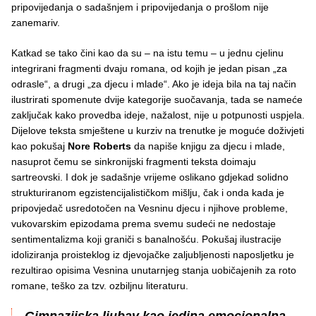
pripovijedanja o sadašnjem i pripovijedanja o prošlom nije
zanemariv.
Katkad se tako čini kao da su – na istu temu – u jednu cjelinu
integrirani fragmenti dvaju romana, od kojih je jedan pisan „za
odrasle“, a drugi „za djecu i mlade“. Ako je ideja bila na taj način
ilustrirati spomenute dvije kategorije suočavanja, tada se nameće
zaključak kako provedba ideje, nažalost, nije u potpunosti uspjela.
Dijelove teksta smještene u kurziv na trenutke je moguće doživjeti
kao pokušaj
Nore Roberts
da napiše knjigu za djecu i mlade,
nasuprot čemu se sinkronijski fragmenti teksta doimaju
sartreovski. I dok je sadašnje vrijeme oslikano gdjekad solidno
strukturiranom egzistencijalističkom mišlju, čak i onda kada je
pripovjedač usredotočen na Vesninu djecu i njihove probleme,
vukovarskim epizodama prema svemu sudeći ne nedostaje
sentimentalizma koji graniči s banalnošću. Pokušaj ilustracije
idoliziranja proisteklog iz djevojačke zaljubljenosti naposljetku je
rezultirao opisima Vesnina unutarnjeg stanja uobičajenih za roto
romane, teško za tzv. ozbiljnu literaturu.