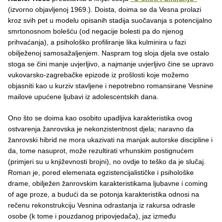
(izvorno objavljenoj 1969.). Doista, doima se da Vesna prolazi
kroz svih pet u modelu opisanih stadija suočavanja s potencijalno
smrtonosnom bolešću (od negacije bolesti pa do njenog
prihvaćanja), a psihološko profiliranje lika kulminira u fazi
obilježenoj samosažaljenjem. Naspram tog sloja djela sve ostalo
stoga se čini manje uvjerljivo, a najmanje uvjerljivo čine se upravo
vukovarsko-zagrebačke epizode iz prošlosti koje možemo
objasniti kao u kurziv stavljene i nepotrebno romansirane Vesnine
mailove upućene ljubavi iz adolescentskih dana.
Ono što se doima kao osobito upadljiva karakteristika ovog
ostvarenja žanrovska je nekonzistentnost djela; naravno da
žanrovski hibrid ne mora ukazivati na manjak autorske discipline i
da, tome nasuprot, može rezultirati vrhunskim postignućem
(primjeri su u književnosti brojni), no ovdje to teško da je slučaj.
Roman je, pored elemenata egzistencijalističke i psihološke
drame, obilježen žanrovskim karakteristikama ljubavne i coming
of age proze, a budući da se potonja karakteristika odnosi na
rečenu rekonstrukciju Vesnina odrastanja iz rakursa odrasle
osobe (k tome i pouzdanog pripovjedača), jaz između