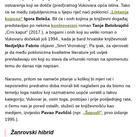
ostvarenja koji se dotiče (pred)ratnog Vukovara opća istina. Tako
će se među zaljubljenicima u lijepu riječ naći poklonici
„Listanja
kupusa“
Igora Beleša
. Bit će i onih kojima je književni događaj
predstavljao po nekima
kontroverzni
roman
Tanje Belobrajdić
„Crni kaput“ (2017.), a bogami i onih koji su veliki roman o
Vukovaru dočekali još 1994., kada je bard hrvatske književnosti
Nedjeljko Fabrio
objavio „Smrt Vronskog“. Pa ipak, za vjerovati
je da među poklonicima kvalitetne literature još uvijek
prevladavaju oni koji su stava da vrhunski roman na spomenutu
temu do danas nije napisan.
Naravno, pritom se nameće pitanje u kolikoj bi mjeri rat i
neposredno predratno doba morali biti naglašeni pa da bismo na
temelju toga naslov koji razmatramo uopće uvrstili u takvu
kategoriju; Vukovar je, osim toga, postojao i prije posljednjeg rata,
o čemu nas je pored ostalih, služeći se književnošću kao
medijem, izvijestio
Pavao Pavličić
(npr.
„Šapudl“
, prvo izdanje
1995.).
Žanrovski hibrid