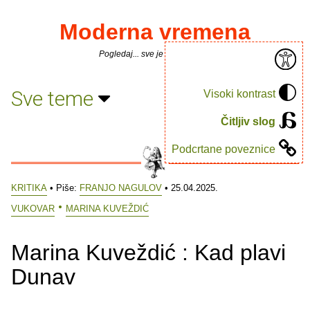
Moderna vremena
Pogledaj... sve je puno knjiga.
Sve teme
Visoki kontrast
Čitljiv slog
Podcrtane poveznice
KRITIKA
• Piše:
FRANJO NAGULOV
• 25.04.2025.
VUKOVAR
MARINA KUVEŽDIĆ
Marina Kuveždić : Kad plavi
Dunav