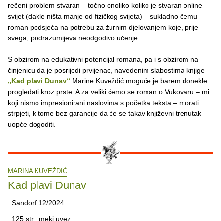
rečeni problem stvaran – točno onoliko koliko je stvaran online
svijet (dakle ništa manje od fizičkog svijeta) – sukladno čemu
roman podsjeća na potrebu za žurnim djelovanjem koje, prije
svega, podrazumijeva neodgodivo učenje.
S obzirom na edukativni potencijal romana, pa i s obzirom na
činjenicu da je posrijedi prvijenac, navedenim slabostima knjige
„Kad plavi Dunav“
Marine Kuveždić moguće je barem donekle
progledati kroz prste. A za veliki ćemo se roman o Vukovaru – mi
koji nismo impresionirani naslovima s početka teksta – morati
strpjeti, k tome bez garancije da će se takav književni trenutak
uopće dogoditi.
MARINA KUVEŽDIĆ
Kad plavi Dunav
Sandorf 12/2024.
125 str., meki uvez