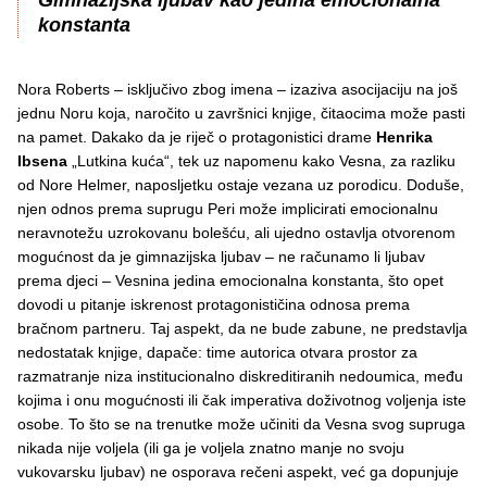
Gimnazijska ljubav kao jedina emocionalna
konstanta
Nora Roberts – isključivo zbog imena – izaziva asocijaciju na još
jednu Noru koja, naročito u završnici knjige, čitaocima može pasti
na pamet. Dakako da je riječ o protagonistici drame
Henrika
Ibsena
„Lutkina kuća“, tek uz napomenu kako Vesna, za razliku
od Nore Helmer, naposljetku ostaje vezana uz porodicu. Doduše,
njen odnos prema suprugu Peri može implicirati emocionalnu
neravnotežu uzrokovanu bolešću, ali ujedno ostavlja otvorenom
mogućnost da je gimnazijska ljubav – ne računamo li ljubav
prema djeci – Vesnina jedina emocionalna konstanta, što opet
dovodi u pitanje iskrenost protagonističina odnosa prema
bračnom partneru. Taj aspekt, da ne bude zabune, ne predstavlja
nedostatak knjige, dapače: time autorica otvara prostor za
razmatranje niza institucionalno diskreditiranih nedoumica, među
kojima i onu mogućnosti ili čak imperativa doživotnog voljenja iste
osobe. To što se na trenutke može učiniti da Vesna svog supruga
nikada nije voljela (ili ga je voljela znatno manje no svoju
vukovarsku ljubav) ne osporava rečeni aspekt, već ga dopunjuje