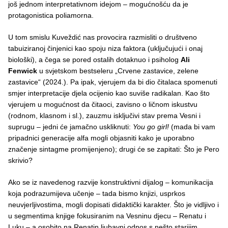
još jednom interpretativnom idejom – mogućnošću da je
protagonistica poliamorna.
U tom smislu Kuveždić nas provocira razmisliti o društveno
tabuiziranoj činjenici kao spoju niza faktora (uključujući i onaj
biološki), a čega se pored ostalih dotaknuo i psiholog
Ali
Fenwick
u svjetskom bestseleru „Crvene zastavice, zelene
zastavice“ (2024.). Pa ipak, vjerujem da bi dio čitalaca spomenuti
smjer interpretacije djela ocijenio kao suviše radikalan. Kao što
vjerujem u mogućnost da čitaoci, zavisno o ličnom iskustvu
(rodnom, klasnom i sl.), zauzmu isključivi stav prema Vesni i
suprugu – jedni će jamačno uskliknuti:
You go girl!
(mada bi vam
pripadnici generacije alfa mogli objasniti kako je uporabno
značenje sintagme promijenjeno); drugi će se zapitati: Što je Pero
skrivio?
Ako se iz navedenog razvije konstruktivni dijalog – komunikacija
koja podrazumijeva učenje – tada bismo knjizi, usprkos
neuvjerljivostima, mogli dopisati didaktički karakter. Što je vidljivo i
u segmentima knjige fokusiranim na Vesninu djecu – Renatu i
Luku – a osobito na Renatin ljubavni odnos s nešto starijim