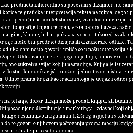
e kao predmeta inherentno su povezani s dizajnom, ne sam
i korice te grafička interpretacija teksta na njima, nego i 
oku, specifični odnosi teksta i slike, vizualna dimenzija s
bir tipografije i njen tretman, vrsta papira i uveza, način 
, margine, klapne, hrbat, pokazna vrpca – takoreći svaki e
njige može biti predmet dizajna ili dizajnerske odluke. T
 odluka nam nešto govori i upliće se u našu interakciju s 
ržajem. Oblikovanje neke knjige daje boju, atmosferu i ud
ju, ono sukreira svijet koji ju nastanjuje. Knjiga je izuzeta
 vrlo star, komunikacijski snažan, jednostavan a istovrem
. Odnos prema knjizi kao mediju stoga je uvijek i odnos 
ikovanju.
m na pitanje, dobar dizajn može prodati knjigu, ali budimo 
ti posao njene distribucije i marketinga. Izdavači koji obj
e knjige nesumnjivo mogu imati tržišnog uspjeha i s takvim
bih da to govori o njihovom poštovanju prema mediju knjig
piscu, o čitatelju i o sebi samima.