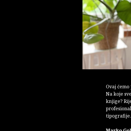
Ovaj ćemo p
Na koje sve
knjige? Rij
profesional
tipografij
Marko Go