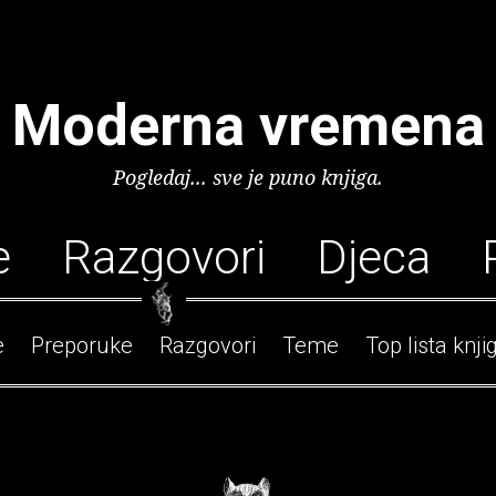
Moderna vremena
Pogledaj... sve je puno knjiga.
e
Razgovori
Djeca
e
Preporuke
Razgovori
Teme
Top lista knji