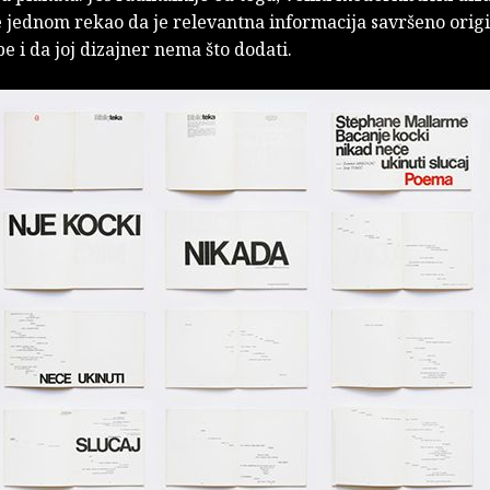
e jednom rekao da je relevantna informacija savršeno orig
e i da joj dizajner nema što dodati.