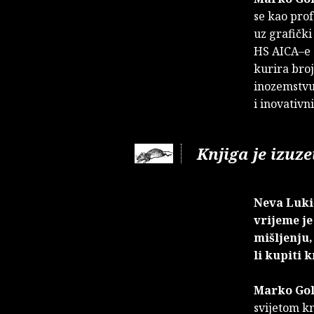
se kao pro
uz grafički
HS AICA–e z
kurira broj
inozemstvu.
i inovativn
Knjiga je izuz
Neva Luki
vrijeme j
mišljenju,
li kupiti k
Marko Go
svijetom kn