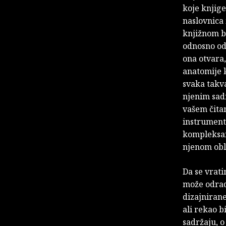
koje knjig
naslovnica 
knjižnom bl
odnosno oda
ona otvara
anatomije k
svaka takva
njenim sad
vašem čitan
instrument,
kompleksan
njenom obl
Da se vrati
može odradi
dizajniran
ali rekao 
sadržaju, o 