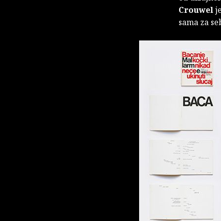
Crouwel
j
sama za seb