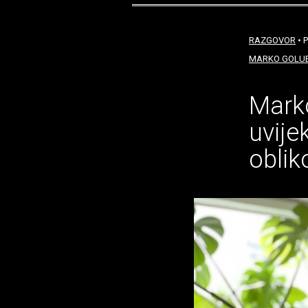
RAZGOVOR
• P
MARKO GOLU
Marko
uvije
oblik