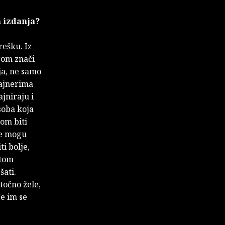
h izdanja?
rešku. Iz
rom znači
ja, ne samo
zajnerima
ajniraju i
soba koja
om biti
se mogu
i bolje,
 tom
šati.
točno žele,
e im se