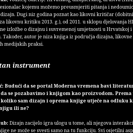
fesionalac kojemu možemo preusmjeriti pitanja i nedoumi
 dizajn. Dugi niz godina poznat kao likovni kritičar (dobit
a likovnu kritiku 2013. g.), od 2011. u sklopu djelovanja 
ne izložbe o dizajnu i suvremenoj umjetnosti u Hrvatskoj i
 Također, autor je niza knjiga iz područja dizajna, likovne
ih medijskih praksi.
etan instrument
ć: Budući da se portal Moderna vremena bavi literat
e da se pozabavimo i knjigom kao proizvodom. Prema
 koliko sam dizajn i oprema knjige utječe na odluku 
njigu ili ne?
lub:
Dizajn zacijelo igra ulogu u tome, ali njegova interakci
jige ne može se svesti samo na tu funkciju. Svi osjetilni asp