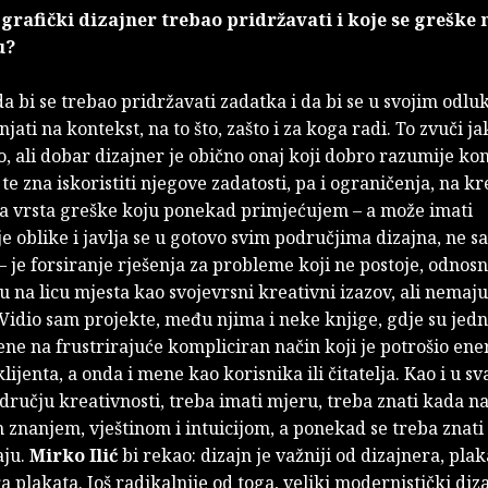
 grafički dizajner trebao pridržavati i koje se greške 
u?
a bi se trebao pridržavati zadatka i da bi se u svojim odl
njati na kontekst, na to što, zašto i za koga radi. To zvuči ja
o, ali dobar dizajner je obično onaj koji dobro razumije ko
te zna iskoristiti njegove zadatosti, pa i ograničenja, na k
na vrsta greške koju ponekad primjećujem – a može imati
ije oblike i javlja se u gotovo svim područjima dizajna, ne 
 je forsiranje rješenja za probleme koji ne postoje, odnos
su na licu mjesta kao svojevrsni kreativni izazov, ali nemaj
 Vidio sam projekte, među njima i neke knjige, gdje su jed
šene na frustrirajuće kompliciran način koji je potrošio ene
klijenta, a onda i mene kao korisnika ili čitatelja. Kao i u 
učju kreativnosti, treba imati mjeru, treba znati kada na
 znanjem, vještinom i intuicijom, a ponekad se treba znati
aju.
Mirko Ilić
bi rekao: dizajn je važniji od dizajnera, plak
a plakata. Još radikalnije od toga, veliki modernistički di