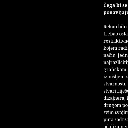
Čega bi se
ponavljaj
Rekao bih d
trebao osla
restriktivn
kojem radi 
način. Jed
najrazličit
grafičkom –
izmišljeni 
stvarnosti.
stvari rije
dizajnera, 
drugom podr
svim svojim
puta sadrž
od dizajner