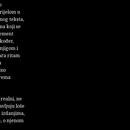
o
prijelom u
amog teksta,
na koji se
lement
akođer,
knjigom i
ara ritam
n
eno
prema
realni, ne
avljuju loše
 izdanjima,
e, o njenom