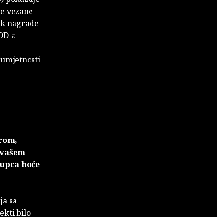
ce vezane
nik nagrade
HDD-a
 umjetnosti
urom,
 vašem
kupca hoće
ja sa
ekti bilo