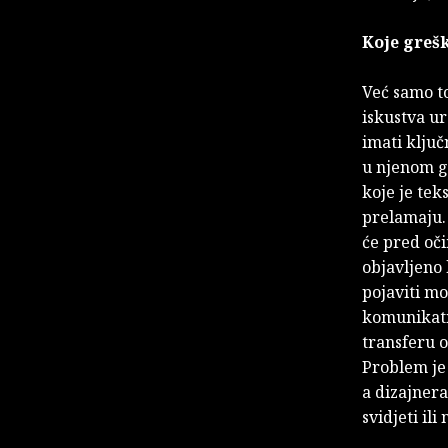
Koje grešk
Već samo to
iskustva u
imati klju
u njenom g
koje je tek
prelamaju. 
će pred oč
objavljeno 
pojaviti mo
komunikativ
transferu o
Problem je 
a dizajnera
svidjeti ili 