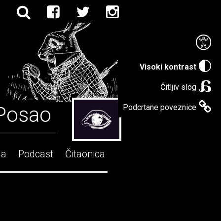
Visoki kontrast
Čitljiv slog
Posao
Podcrtane poveznice
ga
Podcast
Čitaonica