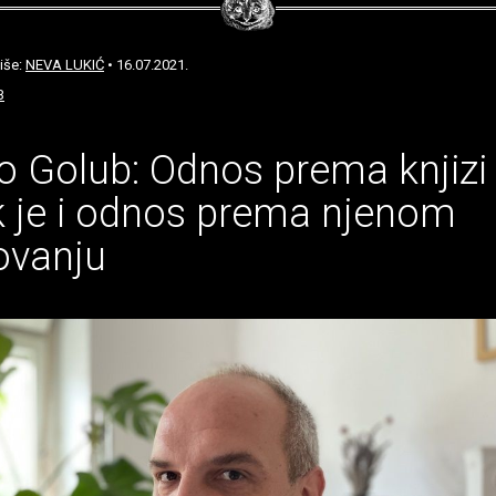
iše:
NEVA LUKIĆ
• 16.07.2021.
B
 Golub: Odnos prema knjizi
k je i odnos prema njenom
ovanju