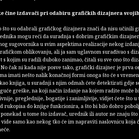
e čine izdavači pri odabiru grafičkih dizajnera svoji
 što su odabrali grafičkog dizajnera znači da nisu učinili g
rednika mogu reći da suradnja s dobrim grafičkim dizajne
čnog sugovornika u svim aspektima realizacije nekog izdan
rafičkom oblikovanju, ali ja sam uglavnom surađivao s di
st s kojim su radili duboko zanimao, čitali su sve ono što diz
No čak ni kada nije posve tako, grafički dizajner je prva o
ima imati nešto nalik konačnoj formi onoga što će s vremen
kao knjiga, u suradnji s njim odmah ćete detektirati gdje 
guće greške, na koji način izdanje na kojem radite može bit
nije, preglednije, bogatije i zanimljivije, vidjet ćete što u
d rukopisa do knjige funkcionira, a što bi bilo dobro pobolj
ponekad u tome što izdavač, urednik ili autor ne znaju što 
 vide samo kao nekog tko će im napraviti naslovnicu koja ć
neće.