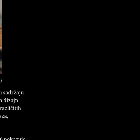
)
u sadržaju.
n dizajn
različitih
eza,
D) pokazuje