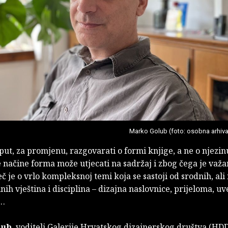
Marko Golub (foto: osobna arhiva
ut, za promjenu, razgovarati o formi knjige, a ne o njezin
 načine forma može utjecati na sadržaj i zbog čega je važa
eč je o vrlo kompleksnoj temi koja se sastoji od srodnih, ali 
nih vještina i disciplina – dizajna naslovnice, prijeloma, uv
e…
lub
, voditelj Galerije Hrvatskog dizajnerskog društva (HD