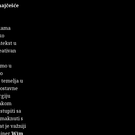
najčešće
ukama
ko
ntekst u
reativan
samo u
no
u temelja u
nostavne
rgiju
svakom
stupiti sa
 maknuti s
at je važniji
zajner
Wim