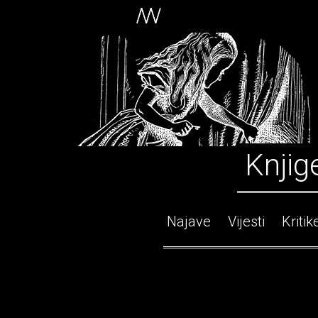
Knjig
Najave
Vijesti
Kritik