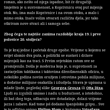
roman, ako nešto od njega ispadne, bit će drugačiji.
Smješten je u suvremenost, a Koprivnicu ovaj put mijenja
otok. No, ima malo Koprivnice i na ovom otoku, a malo i
mimo otoka. Inače volim stvarati različita djela, jer tako
otkrivam nove stvari ali i samoga sebe.
Zbog čega te najviše zanima razdoblje kraja 19. i prve
polovice 20. stoljeća?
To je kraj jedne i početak druge epohe. Vrijeme u kojemu se
svijet slomio dva puta, a politički se sustavi i države
mijenjali kao na traci. S Prvim svjetskim ratom sve se
promijenilo. Došla je moderna koja je, u suprotnosti za
zastarjelim taktikama i taktovima džentlmenskih oficira, u
nekoliko godina novim oružjem i otrovima pobila milijune,
a dodatne milijune osakatila i izludjela. Strava je upisana u
mlade ljude, pogledaj slike
Georgea Grosza
ili
Otta Dixa
.
Ljudi su izgubili smisao i nadu u budućnost, a istodobno,
ili baš zbog toga, odbacuju sve dotadašnje, dolazi vrijeme
jazza i zabave. Kad tome još dodamo španjolsku gripu… Sve
je to odlično opisao
Philipp Blom
u knjigama
Vrtoglave