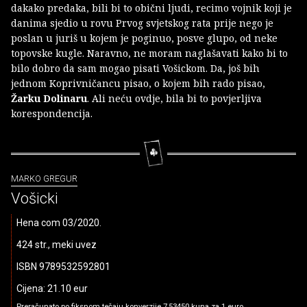
dakako predaka, bili bi to obični ljudi, recimo vojnik koji je
danima sjedio u rovu Prvog svjetskog rata prije nego je
poslan u juriš u kojem je poginuo, posve glupo, od neke
topovske kugle. Naravno, ne moram naglašavati kako bi to
bilo dobro da sam mogao pisati Vošickom. Da, još bih
jednom Koprivničancu pisao, o kojem bih rado pisao,
Žarku Dolinaru
. Ali neću ovdje, bila bi to povjerljiva
korespondencija.
MARKO GREGUR
Vošicki
Hena com 03/2020.
424 str., meki uvez
ISBN 9789532592801
Cijena: 21.10 eur
Preračunato po fiksnom tečaju konverzije 7,53450 kuna za 1 euro