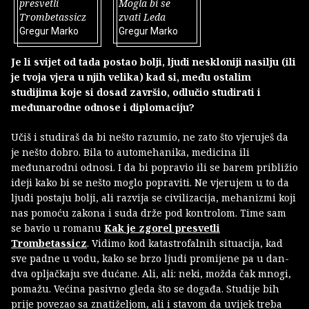
presvetli
Mogla bi se
Trombetassicz
zvati Leda
Gregur Marko
Gregur Marko
Je li svijet od tada postao bolji, ljudi neskloniji nasilju (ili
je tvoja vjera u njih velika) kad si, među ostalim
studijima koje si dosad završio, odlučio studirati i
međunarodne odnose i diplomaciju?
Učiš i studiraš da bi nešto razumio, ne zato što vjeruješ da
je nešto dobro. Bila to automehanika, medicina ili
međunarodni odnosi. I da bi popravio ili se barem približio
ideji kako bi se nešto moglo popraviti. Ne vjerujem u to da
ljudi postaju bolji, ali razvija se civilizacija, mehanizmi koji
nas pomoću zakona i suda drže pod kontrolom. Time sam
se bavio u romanu
Kak je zgorel presvetli
Trombetassicz
. Vidimo kod katastrofalnih situacija, kad
sve padne u vodu, kako se brzo ljudi promijene pa u dan-
dva opljačkaju sve dućane. Ali, ali: neki, možda čak mnogi,
pomažu. Većina pasivno gleda što se događa. Studije bih
prije povezao sa znatiželjom, ali i stavom da uvijek treba