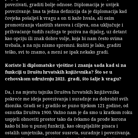
povezivati, graditi bolje odnose. Diplomacija je uvijek
povezivanje. Ima ta jedna definicija da je diplomacija kad
čovjeka pošalješ k vragu a on ti kaže hvala, ali osim
promoviranja vlastitih stavova i ciljeva, ona uključuje i
prihvaćanje tuđih razloga te poziva na dijalog, uz detant
kao opciju ili znak dobre volje, koja bi nam često svima
trebala, a na nju nismo spremni. Rušiti je lako, graditi
teško, svi to znamo, a meni se ipak nekako gradi.
Koriste li diplomatske vještine i znanja sada kad si na
funkciji u Društu hrvatskih književnika? Što se u
cehovskom udruženju 2021. gradi, što šalje k vragu?
Da, i na mjestu tajnika Društva hrvatskih književnika
pokreće me ideja povezivanja i suradnje na dobrobit svih
dionika. Gradi se i gradilo se puno tijekom 121 godine, od
osnutka Društva 1900. Važno nam je da smo u kratkom roku
uspjeli obnoviti prostor tako da čekamo da prođe korona
kako bi bio u punoj funkciji, kao okupljalište pisaca i
ostalih umjetnika, prostor susreta, suradnje i povezivanja.