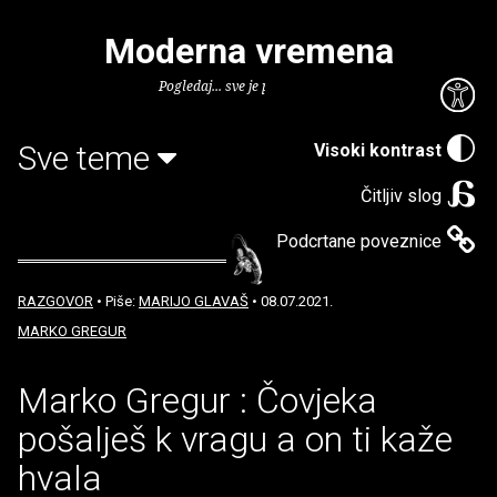
Moderna vremena
Pogledaj... sve je puno knjiga.
Sve teme
Visoki kontrast
Čitljiv slog
Podcrtane poveznice
RAZGOVOR
• Piše:
MARIJO GLAVAŠ
• 08.07.2021.
MARKO GREGUR
Marko Gregur : Čovjeka
pošalješ k vragu a on ti kaže
hvala