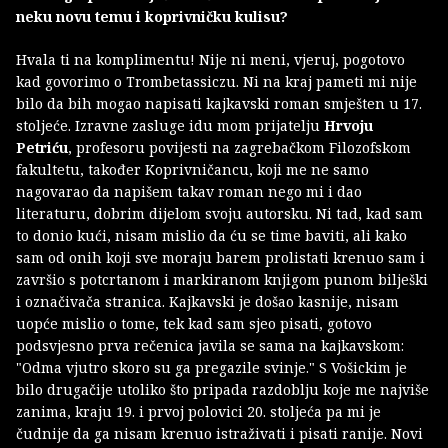
neku novu temu i koprivničku kulisu?
Hvala ti na komplimentu! Nije ni meni, vjeruj, pogotovo
kad govorimo o Trombetassiczu. Ni na kraj pameti mi nije
bilo da bih mogao napisati kajkavski roman smješten u 17.
stoljeće. Izravne zasluge idu mom prijatelju
Hrvoju
Petriću
, profesoru povijesti na zagrebačkom Filozofskom
fakultetu, također Koprivničancu, koji me ne samo
nagovarao da napišem takav roman nego mi i dao
literaturu, dobrim dijelom svoju autorsku. Ni tad, kad sam
to donio kući, nisam mislio da ću se time baviti, ali kako
sam od onih koji sve moraju barem prolistati krenuo sam i
završio s potcrtanom i markiranom knjigom punom bilješki
i označivača stranica. Kajkavski je došao kasnije, nisam
uopće mislio o tome, tek kad sam sjeo pisati, gotovo
podsvjesno prva rečenica javila se sama na kajkavskom:
"Odma vjutro skoro su ga pregazile svinje." S Vošickim je
bilo drugačije utoliko što pripada razdoblju koje me najviše
zanima, kraju 19. i prvoj polovici 20. stoljeća pa mi je
čudnije da ga nisam krenuo istraživati i pisati ranije. Novi