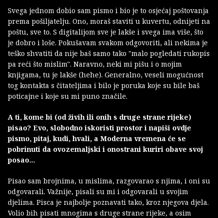
Svega jednom dobio sam pismo i bio je to osjećaj poštovanja
prema pošiljatelju. Ono, moraš staviti u kuvertu, odnijeti na
poštu, sve to. S digitalijom sve je lakše i svega ima više, što
je dobro i loše. Pokušavam svakom odgovoriti, ali nekima je
teško shvatiti da nije baš samo tako "malo pogledati rukopis
pa reći što mislim". Naravno, neki mi pišu i o mojim
knjigama, tu je lakše (hehe). Generalno, veseli mogućnost
tog kontakta s čitateljima i bilo je poruka koje su bile baš
poticajne i koje su mi puno značile.
A ti, kome bi (od živih ili onih s druge strane rijeke)
pisao? Evo, slobodno iskoristi prostor i napiši ovdje
pismo, pitaj, kudi, hvali, a Moderna vremena će se
pobrinuti da ovozemaljski i onostrani kuriri obave svoj
posao…
Pisao sam brojnima, u mislima, razgovarao s njima, i oni su
odgovarali. Važnije, pisali su mi i odgovarali u svojim
djelima. Pisca je najbolje poznavati tako, kroz njegova djela.
Volio bih pisati mnogima s druge strane rijeke, a osim