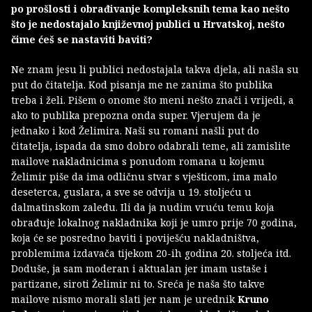
po prošlosti i obrađivanje kompleksnih tema kao nešto
što je nedostajalo književnoj publici u Hrvatskoj, nešto
čime ćeš se nastaviti baviti?
Ne znam jesu li publici nedostajala takva djela, ali našla su
put do čitatelja. Kod pisanja me ne zanima što publika
treba i želi. Pišem o onome što meni nešto znači i vrijedi, a
ako to publika prepozna onda super. Vjerujem da je
jednako i kod Želimira. Naši su romani našli put do
čitatelja, ispada da smo dobro odabrali teme, ali zamislite
mailove nakladnicima s ponudom romana u kojemu
Želimir piše da ima odličnu stvar s vješticom, ima malo
deseterca, guslara, a sve se odvija u 19. stoljeću u
dalmatinskom zaleđu. Ili da ja nudim vruću temu koja
obrađuje lokalnog nakladnika koji je umro prije 70 godina,
koja će se posredno baviti i poviješću nakladništva,
problemima izdavača tijekom 20-ih godina 20. stoljeća itd.
Doduše, ja sam moderan i aktualan jer imam ustaše i
partizane, siroti Želimir ni to. Sreća je naša što takve
mailove nismo morali slati jer nam je urednik
Kruno