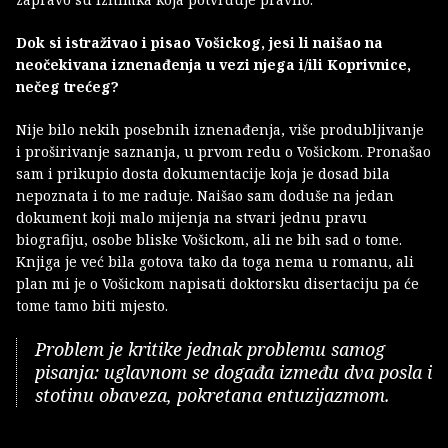
Dok si istraživao i pisao Vošickog, jesi li naišao na
neočekivana iznenađenja u vezi njega i/ili Koprivnice,
nečeg trećeg?
Nije bilo nekih posebnih iznenađenja, više produbljivanje
i proširivanje saznanja, u prvom redu o Vošickom. Pronašao
sam i prikupio dosta dokumentacije koja je dosad bila
nepoznata i to me raduje. Naišao sam doduše na jedan
dokument koji malo mijenja na stvari jednu pravu
biografiju, osobe bliske Vošickom, ali ne bih sad o tome.
Knjiga je već bila gotova tako da toga nema u romanu, ali
plan mi je o Vošickom napisati doktorsku disertaciju pa će
tome tamo biti mjesto.
Problem je kritike jednak problemu samog
pisanja: uglavnom se događa između dva posla i
stotinu obaveza, pokretana entuzijazmom.