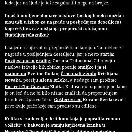
leđa, jer na ljude je teže zagalamiti nego na brojke.
Imaš li omiljene domaće naslove (od kojih neki možda i
nisu ušli u izbor za nagrade u posljednjem desetljeću)
koje ćeš bez razmišljanja preporučiti slučajnom
čitatelju/prolazniku?
Ima jedna koju volim preporučiti, a da nije ušla u izbor za
nagrade u posljednjem desetljeću, jer je nešto starija:
Povijest pornografije
,
Gorana Tribusona
. Od novijih
naslova izdvojio bih zbirku poezije
Smiljko i ja si
mahnemo
Eveline Rudan
,
Črnu mati zemlu
Kristijana
Novaka
, poeziju
Alena Brleka
, a nedugo sam pročitao
Portret Che Guevare
Zlatka Krilića
, no napominjem da mi
je on šef, da ne bi bilo nismo znali ili da preporučujem
frendove. Upravo čitam
Gušterov rep
Korane Serdarević
i
prve dvije priče koje sam pročitao su odlične.
Koliko si zadovoljan kritikom koja je popratila roman
Vošicki? U kakvom je stanju književna kritika u
Hrvatskoj? Pronalaziš li u njoj kvalitetne i potrebne