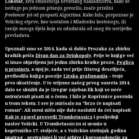
Lokotar
, siva eminencija hrvatskog nakladništva, kako se
nedugo po jednom pitanju govorilo, inače prisilni
freelancer
još od propasti Algoritma. Kako bilo, prepoznao je
Vošickog otprve, kao uostalom i Mladenku kostonogu, ili
ranije mnoga djela koja su odudarala od onog što nerijetko
prevladava.
Upoznali smo se 2014. kada si dobio Prozaka za zbirku
kratkih priča
Divan dan za
Drinkopoly
. Prije te knjige već
si imao objavljenu još jednu zbirku kratke proze,
Peglica
u prosincu
, a njoj je, sada već prije čitavog desetljeća,
prethodila knjiga poezije
Lirska grafomanija
– tvoje
prvo ukoričenje. U to vrijeme našeg prvog susreta 2014.
dalo se skužiti da je Gregur zajeban lik koji se neće
ustručavati pisati ni o čemu. I bilo je Koprivnice posvuda
u tvom tekstu. I sve je mirisalo na "brzo će napisati
roman". Ali meni ništa nije dalo naslutiti da ćeš napisati
Kak je zgorel presvetli
Trombetassicz
i posljednji
naslov Vošicki. U Trombetassiczu si uronio u
koprivničko 17. stoljeće, a s Vošickim stotinjak godina
unatrag - pretražuješ li već arhive i korespodencije za