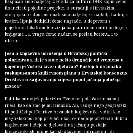
Raspisali smo natječaj iz Fonda za kulturu DHK kojim ćemo
financirati pojedine projekte, u suradnji s Hrvatskim
olimpijskim odborom imali smo natječaj za najbolji haiku, a
krajem lipnja dodijelit ćemo nagrade, u dogovoru s
pojedinim lokalnim televizijama planiramo raditi priloge o
knjigama… K vragu ćemo nadam se poslati koronu, i to
ubrzo.
Jesu li književna udruženja u Hrvatskoj politički
polarizirana, ili je stanje nešto drugačije od vremena u
kojemu je Vošicki živio i djelovao? Postoji li na ionako
raskupusanom književnom planu u Hrvatskoj konsenzus
Društava u zagovaranju ciljeva poput jačanja položaja
pisaca?
Politika oduvijek polarizira. Evo nam pola čak i u samoj
riječi, kao da smo je mi izmislili. Ali, radije nego geografski
ili politički pol Društvo hrvatskih književnika vidim kao
magnetski pol koji privlači i koji će nadalje privlačiti dobru
književnost i ideje te djelovati na jačanju pozicije
književnika što mu je kao strukovnom udruženju cilj.