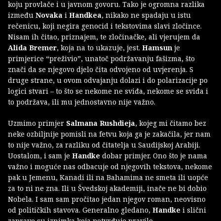
koju provlače i u javnom govoru. Tako je ogromna razlika
između
Novaka
i
Handkea
, nikako ne spadaju u istu
rečenicu, koji negira genocid i tekstovima slavi zločince.
Nisam ih čitao, priznajem, te zločinačke, ali vjerujem da
Alida Bremer
, koja na to ukazuje, jest.
Hamsun
je
primjerice “preživio”, unatoč podržavanju fašizma, što
znači da se njegovo djelo čita odvojeno od uvjerenja. S
druge strane, u ovom odvajanju dolazi i do polarizacije po
logici stvari – to što se nekome ne sviđa, nekome se sviđa i
to podržava, ili mu jednostavno nije važno.
Uzmimo primjer
Salmana Rushdieja
, kojeg mi čitamo bez
neke ozbiljnije pomisli na fetvu koja ga je zakačila, jer nam
to nije važno, za razliku od čitatelja u Saudijskoj Arabiji.
Uostalom, i sam je
Handke
dobar primjer. Ono što je nama
važno i moguće nas odbacuje od njegovih tekstova, nekome
pak u Jemenu, Kanadi ili na Bahamima ne smeta ili uopće
za to ni ne zna. Ili u Švedskoj akademiji, inače ne bi dobio
Nobela. I sam sam pročitao jedan njegov roman, neovisno
od političkih stavova. Generalno gledano,
Handke
i slični
zapravo su iznimka koja potvrđuje pravilo.