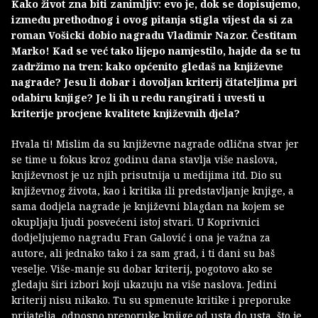
Kako život zna biti zanimljiv: evo je, dok se dopisujemo,
između prethodnog i ovog pitanja stigla vijest da si za
roman Vošicki dobio nagradu Vladimir Nazor. Čestitam
Marko! Kad se već tako lijepo namjestilo, hajde da se tu
zadržimo na tren: kako općenito gledaš na književne
nagrade? Jesu li dobar i dovoljan kriterij čitateljima pri
odabiru knjige? Je li ih u redu rangirati i uvesti u
kriterije procjene kvalitete književnih djela?
Hvala ti! Mislim da su književne nagrade odlična stvar jer
se time u fokus kroz godinu dana stavlja više naslova,
književnost je uz njih prisutnija u medijima itd. Dio su
književnog života, kao i kritika ili predstavljanje knjige, a
sama dodjela nagrade je književni blagdan na kojem se
okupljaju ljudi posvećeni istoj stvari. U Koprivnici
dodjeljujemo nagradu Fran Galović i ona je važna za
autore, ali jednako tako i za sam grad, i ti dani su baš
veselje. Više-manje su dobar kriterij, pogotovo ako se
gledaju širi izbori koji ukazuju na više naslova. Jedini
kriterij nisu nikako. Tu su spmenute kritike i preporuke
prijatelja, odnosno preporuke knjige od usta do usta, što je