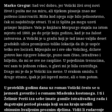
Marko Gregur:
Sad već dobro, jer Vošicki živi svoj novi
život i pušta me na miru, ali tijekom pisanja znao me
pošteno izmrcvariti. Ništa kod njega nije bilo jednostavno,
čak ni najobičnije stvari. Ti si iz Splita pa mogu uzeti
primjer knjižare. Vaša je knjižara Morpurgo stajala na istom
mjestu od 1860. pa do prije koju godinu, kad je na žalost
zatvorena. A Vošicki je u gradu koji je tad imao valjda deset
gradskih ulica promijenio toliko lokacija da ih je uopće
teško sve locirati. Mijenjalo se i sve oko Vošickog, države
gotovo kao njegove lokacije, puno sam čitao, istraživao i
bilježio, da mi se sve ne raspline. U pojedinim trenucima,
već sam to jednom rekao, u glavi mi je bila centrifuga.
Drago mi je da je Vošicki iza mene. U svakom smislu. S
druge strane, ipak je još ispred mene, ali o tom potom.
U proteklih godinu dana uz roman Vošicki često se u
javnosti govorilo i o romanu Mladenka kostonoga. I ti i
Želimir Periš iza sebe imate gomile istraživačkog rada i
dugotrajni period pisanja koji su na kraju urodili
obimnim hvaljenim proznim djelima. Vidiš li rudarenje