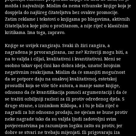
možda i najvažnije. Mislim da nema vrhunske knjige koja je
dospjela do najšireg čitateljstva bez ovakve promocije.
Zatim reklame i tekstovi o knjigama po blogovima, aktivnih
čitatelja/ica koje pišu o pročitanom, a nije riječ o klasičnim
kritikama. Ima toga, zapravo.
Knjige se uvijek rangiraju. Svaki ih žiri rangira, a
nagrađena je prvorangirana, zar ne? Kriteriji mogu biti, a
na to valjda i ciljaš, kvalitativni i kvantitativni. Meni se
osobno takav spoj čini kao dobra ideja, unatoč brojnim
negativnim reakcijama. Mislim da će smanjiti mogućnost
da se potpore daju na onakvoj kvalitativnoj, estetskoj
prosudbi koja se više tiče autora, a manje same knjige,
odnosno da će kvantifikacija pomoći argumentaciji i da će
se tražiti ozbiljniji razlozi za ili protiv određenog djela. S
druge strane, s iznimkom Kiklopa, a i tu je bila riječ o
nagradi za hit odnosno prodaju, ne sjećam se bune protiv
neke nagrade tako da su valjda ljudi zadovoljni svim
povjerenstvima pa razumijem logiku zašto su protiv, jer
dobre se stvari ne trebaju mijenjati. Ili prigovaraju iza