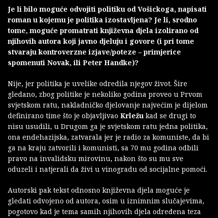
Je li bilo moguće odvojiti politiku od Vošickoga, napisati
roman u kojemu je politika izostavljena? Je li, srodno
tome, moguće promatrati književna djela izolirano od
njihovih autora koji javno djeluju i govore (i pri tome
stvaraju kontroverzne izjave/poteze – primjerice
spomenuti Novak, ili Peter Handke)?
Nije, jer politika je uvelike odredila njegov život. Šire
gledano, zbog politike je nekoliko godina proveo u Prvom
svjetskom ratu, nakladničko djelovanje najvećim je dijelom
definirano time što je objavljivao
Krležu
kad se drugi to
nisu usudili, u Drugom ga je svjetskom ratu jedna politika,
ona endehazijska, zatvarala jer je radio za komuniste, da bi
ga na kraju zatvorili i komunisti, sa 70 mu godina odbili
pravo na invalidsku mirovinu, nakon što su mu sve
oduzeli i natjerali da živi u vinogradu od socijalne pomoći.
Autorski pak tekst odnosno književna djela moguće je
gledati odvojeno od autora, osim u iznimnim slučajevima,
pogotovo kad je tema samih njihovih djela određena teza