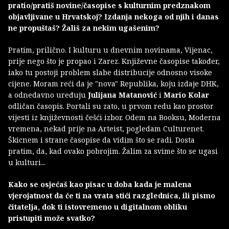
pratio/pratiš novine/časopise s kulturnim predznakom
objavljivane u Hrvatskoj? Izdanja nekoga od njih i danas
ne propuštaš? Žališ za nekim ugašenim?
Pratim, prilično. I kulturu u dnevnim novinama, Vijenac,
prije nego što je propao i Zarez. Književne časopise također,
iako tu postoji problem slabe distribucije odnosno visoke
cijene. Moram reći da je "nova" Republika, koju izdaje DHK,
a odnedavno uređuju
Julijana Matanović
i
Mario Kolar
odličan časopis. Portali su zato, u prvom redu kao prostor
vijesti iz književnosti češći izbor. Odem na Booksu, Moderna
vremena, nekad prije na Arteist, pogledam Culturenet.
Škicnem i strane časopise da vidim što se radi. Dosta
pratim, da, kad ovako pobrojim. Žalim za svime što se ugasi
u kulturi...
Kako se osjećaš kao pisac u doba kada je malena
vjerojatnost da će ti na vrata stići razglednica, ili pismo
čitatelja, dok ti istovremeno u digitalnom obliku
pristupiti može svatko?