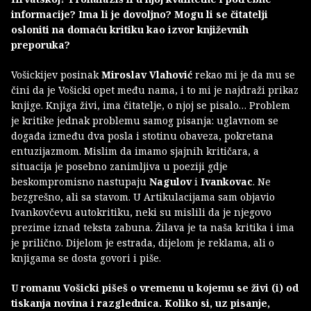
informacije? Ima li je dovoljno? Mogu li se čitatelji
osloniti na domaću kritiku kao izvor književnih
preporuka?
Vošickijev posinak
Miroslav Vlahović
rekao mi je da mu se
čini da je Vošicki opet među nama, i to mi je najdraži prikaz
knjige. Knjiga živi, ima čitatelje, o njoj se pisalo… Problem
je kritike jednak problemu samog pisanja: uglavnom se
događa između dva posla i stotinu obaveza, pokretana
entuzijazmom. Mislim da imamo sjajnih kritičara, a
situacija je posebno zanimljiva u poeziji gdje
beskompromisno nastupaju
Nagulov
i
Ivankovac
. Ne
bezgrešno, ali sa stavom. U Artikulacijama sam objavio
Ivankovčevu autokritiku, neki su mislili da je njegovo
prezime iznad teksta zabuna. Žilava je ta naša kritika i ima
je prilično. Dijelom je estrada, dijelom je reklama, ali o
knjigama se dosta govori i piše.
U romanu Vošicki pišeš o vremenu u kojemu se živi (i) od
tiskanja novina i razglednica. Koliko si, uz pisanje,