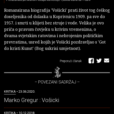
Romansirana biografija 'Vošicki' prati život tog češkog
doseljenika od dolaska u Koprivnicu 1909. pa sve do
1957. i smrti u klijeti bez struje i vode. Velika je ovo
priča o pravom čovjeku u krivim vremenima, o
dvama svjetskim ratovima i nebrojenim političkim
prevratima, usred kojih je Vošicki pozdravljao s 'Got
do kristi Kunst' (Bog uskrisi umjetnost).
Preporuči članak
– POVEZANI SADRŽAJ –
KRITIKA
• 23.06.2020.
Marko Gregur : Vošicki
KRITIKA
• 10.12.2018.