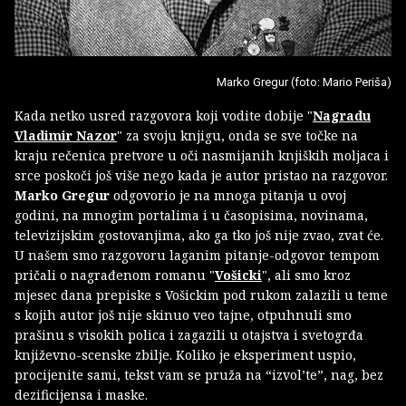
Marko Gregur (foto: Mario Periša)
Kada netko usred razgovora koji vodite dobije "
Nagradu
Vladimir Nazor
" za svoju knjigu, onda se sve točke na
kraju rečenica pretvore u oči nasmijanih knjiških moljaca i
srce poskoči još više nego kada je autor pristao na razgovor.
Marko Gregur
odgovorio je na mnoga pitanja u ovoj
godini, na mnogim portalima i u časopisima, novinama,
televizijskim gostovanjima, ako ga tko još nije zvao, zvat će.
U našem smo razgovoru laganim pitanje-odgovor tempom
pričali o nagrađenom romanu "
Vošicki
", ali smo kroz
mjesec dana prepiske s Vošickim pod rukom zalazili u teme
s kojih autor još nije skinuo veo tajne, otpuhnuli smo
prašinu s visokih polica i zagazili u otajstva i svetogrđa
književno-scenske zbilje. Koliko je eksperiment uspio,
procijenite sami, tekst vam se pruža na “izvol’te”, nag, bez
dezificijensa i maske.