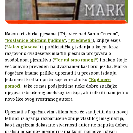
Nakon tri zbirke pjesama ("Pijavice nad Santa Cruzom",
"Poslanice običnim ljudima"
,
"Predmeti"
), knjige eseja
(
"Atlas glasova"
) i publicističkog izdanja u kojem kroz
razgovor s dvadesetak mlađih pjesnika progovara o
ovodobnom pjesništvu (
"Jer mi smo mnogi"
) i nakon što je
već odavno preveden na dvoznamenkast broj jezika, Marka
Pogačara imamo prilike upoznati i u proznom izdanju.
Jedanaest kratkih priča koje čine zbirku
"Bog neće
pomoći"
tako će nas podsjetiti na neke dobre značajke
njegova izbrušenog poetskog izričaja, ali i otkriti nam jedno
novo lice ovog svestranog autora.
Upoznati s Pogačarovim stilom brzo će zamijetiti da u novoj
tehnici izlaganja razbarušene zbilje vlastitog imaginarija,
kao i zagrizom dokazane stvarnosti autor ne napušta dobru
praksu misaonog meandriranja kojim pojmove i stvari