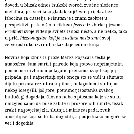
dovodi u blizak odnos (sukob) tvoreći zvučne složence
metafora, praveći tako gladak književni prijelaz bez
izbočina za čitatelja. Prisutan je i znani zaokret u
perspektivi, pa kao što u ciklusu
Jezero
iz zbirke pjesama
Predmeti
svoje viđenje svijeta iznosi nešto, a ne netko, tako
u priči
Pizza-majstor koji je u ustima nosio smrt
svoj
četverostruko izvrnuti iskaz daje jedna dunja.
Novina koja izbija iz proze Marka Pogačara teška je
atmosfera, šum smrti i prirode koja gotovo neprimjetnim
pomacima divljinom polagano preuzima svijet koji joj
pripada, pa i najneviniji opis onoga što se vidi u sfumato
dijelu prizora rezultira tupilom, nelagodom i slutnjom
nekog lošeg (ili, još gore, potpunog izostanka svakog
budućeg) događaja. Olovno nebo s pticama koje se su tu
naizgled samo da bi se zabile u prozore i/ili umrle, težak
zrak i nagovještaj zla, slutnja i miris raspada, zvuk
apokalipse koja se treba dogoditi, a podjednako moguće se
već i dogodila.