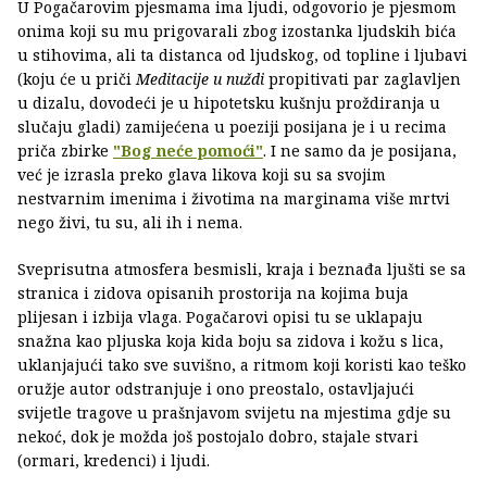
U Pogačarovim pjesmama ima ljudi, odgovorio je pjesmom
onima koji su mu prigovarali zbog izostanka ljudskih bića
u stihovima, ali ta distanca od ljudskog, od topline i ljubavi
(koju će u priči
Meditacije u nuždi
propitivati par zaglavljen
u dizalu, dovodeći je u hipotetsku kušnju proždiranja u
slučaju gladi) zamijećena u poeziji posijana je i u recima
priča zbirke
"Bog neće pomoći"
. I ne samo da je posijana,
već je izrasla preko glava likova koji su sa svojim
nestvarnim imenima i životima na marginama više mrtvi
nego živi, tu su, ali ih i nema.
Sveprisutna atmosfera besmisli, kraja i beznađa ljušti se sa
stranica i zidova opisanih prostorija na kojima buja
plijesan i izbija vlaga. Pogačarovi opisi tu se uklapaju
snažna kao pljuska koja kida boju sa zidova i kožu s lica,
uklanjajući tako sve suvišno, a ritmom koji koristi kao teško
oružje autor odstranjuje i ono preostalo, ostavljajući
svijetle tragove u prašnjavom svijetu na mjestima gdje su
nekoć, dok je možda još postojalo dobro, stajale stvari
(ormari, kredenci) i ljudi.