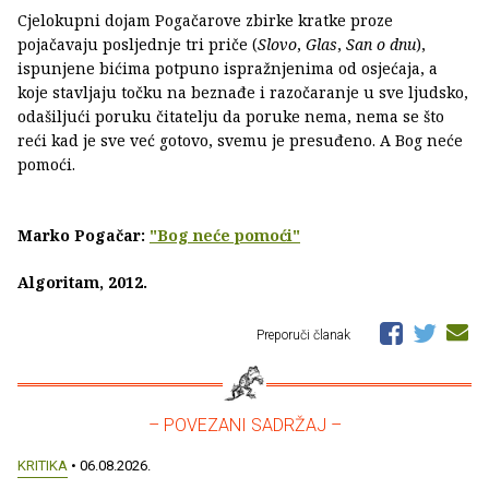
Cjelokupni dojam Pogačarove zbirke kratke proze
pojačavaju posljednje tri priče (
Slovo
,
Glas
,
San o dnu
),
ispunjene bićima potpuno ispražnjenima od osjećaja, a
koje stavljaju točku na beznađe i razočaranje u sve ljudsko,
odašiljući poruku čitatelju da poruke nema, nema se što
reći kad je sve već gotovo, svemu je presuđeno. A Bog neće
pomoći.
Marko Pogačar:
"Bog neće pomoći"
Algoritam, 2012.
Preporuči članak
– POVEZANI SADRŽAJ –
KRITIKA
• 06.08.2026.