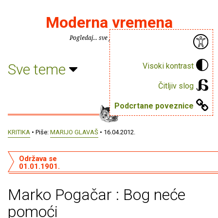
Moderna vremena
Pogledaj... sve je puno knjiga.
Sve teme
Visoki kontrast
Čitljiv slog
Podcrtane poveznice
KRITIKA
• Piše:
MARIJO GLAVAŠ
• 16.04.2012.
Održava se
01.01.1901.
Marko Pogačar : Bog neće
pomoći