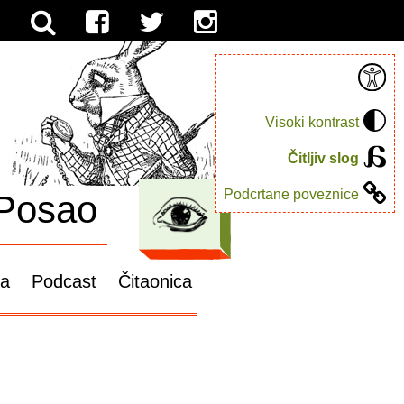
Visoki kontrast
Čitljiv slog
Podcrtane poveznice
Posao
ga
Podcast
Čitaonica