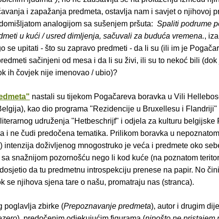
vanja i zapažanja predmeta, ostavlja nam i savjet o njihovoj pr
e domišljatom analogijom sa sušenjem pršuta:
Spaliti podrume p
dmeti u kući / usred dimljenja, sačuvali za buduća vremena.
, iz
se upitati - što su zapravo predmeti - da li su (ili im je Pogačar
edmeti sačinjeni od mesa i da li su živi, ili su to nekoć bili (dok
ok ih čovjek nije imenovao / ubio)?
edmeta"
nastali su tijekom Pogačareva boravka u Vili Hellebo
Belgija), kao dio programa "Rezidencije u Bruxellesu i Flandriji"
 literarnog udruženja
"Hetbeschrijf" i odjela za kulturu belgijske
pa i ne čudi predočena tematika. Prilikom boravka u nepoznato
) intenzija doživljenog mnogostruko je veća i predmete oko seb
sa snažnijom pozornošću nego li kod kuće (na poznatom teritori
osjetio da tu predmetnu introspekciju prenese na papir. No čini
k se njihova sjena tare o našu, promatraju nas (stranca).
 poglavlja zbirke (
Prepoznavanje predmeta
), autor i drugim di
ezero
), predočenim odjekujućim figurama (
nipošto ne pristajem 