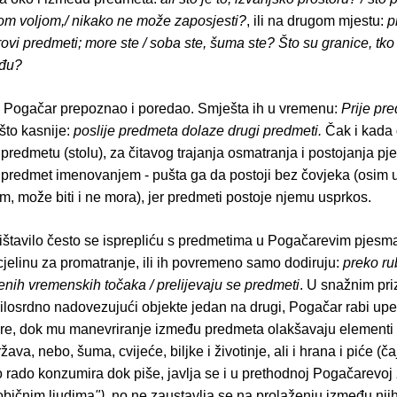
om voljom,/ nikako ne može zaposjesti?
, ili na drugom mjestu:
p
rovi predmeti; more ste / soba ste, šuma ste? Što su granice, tko
eđu?
 Pogačar prepoznao i poredao. Smješta ih u vremenu:
Prije pr
ešto kasnije:
poslije predmeta dolaze drugi predmeti.
Čak i kada 
redmetu (stolu), za čitavog trajanja osmatranja i postojanja p
 predmet imenovanjem - pušta ga da postoji bez čovjeka (osim 
om, može biti i ne mora), jer predmeti postoje njemu usprkos.
ništavilo često se isprepliću s predmetima u Pogačarevim pjesm
jelinu za promatranje, ili ih povremeno samo dodiruju:
preko ru
enih vremenskih točaka / prelijevaju se predmeti
. U snažnim pri
ilosrdno nadovezujući objekte jedan na drugi, Pogačar rabi upeč
ure, dok mu manevriranje između predmeta olakšavaju elementi 
žava, nebo, šuma, cvijeće, biljke i životinje, ali i hrana i piće (čaj
o rado konzumira dok piše, javlja se i u prethodnoj Pogačarevoj 
običnim ljudima
")
, no ne zaustavlja se na prolaženju između nji