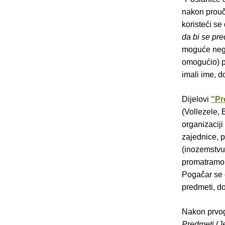
nakon prouča
koristeći s
da bi se pre
moguće nego 
omogućio) pr
imali ime, d
Dijelovi
"Pr
(Vollezele, 
organizaciji
zajednice, 
(inozemstvu
promatramo 
Pogačar se d
predmeti, do
Nakon prvog
Predmeti
(
J