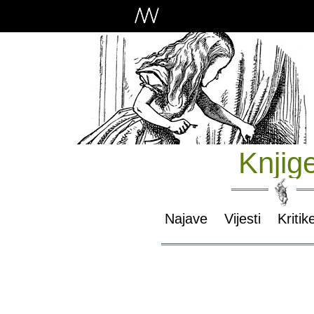
Knjig
Najave
Vijesti
Kritik