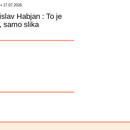
• 17.07.2026.
islav Habjan : To je
a, samo slika