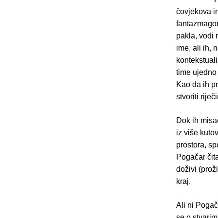
čovjekova i
fantazmagor
pakla, vodi
ime, ali ih,
kontekstuali
time ujedno 
Kao da ih pr
stvoriti rij
Dok ih misa
iz više kuto
prostora, sp
Pogačar čita
doživi (prož
kraj.
Ali ni Pogač
se o stvari