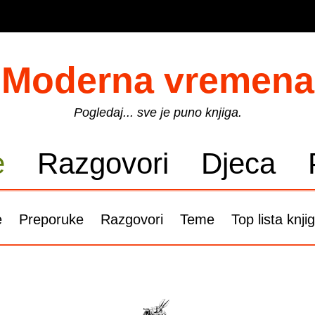
Moderna vremena
Pogledaj... sve je puno knjiga.
e
Razgovori
Djeca
e
Preporuke
Razgovori
Teme
Top lista knji