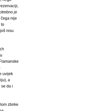
ezervaciji,
otrebno je
a čega nije
 to
 još nisu
sch
 u
Flamanske
m
e uvijek
ju), a
 se da i
jelom zbirke
na