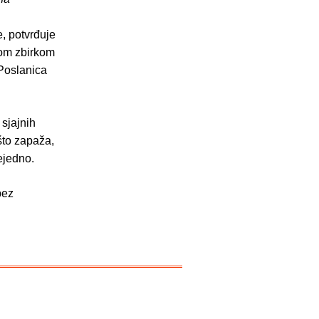
e, potvrđuje
vom zbirkom
"Poslanica
 sjajnih
što zapaža,
ejedno.
bez