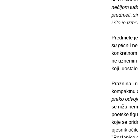
nečijom tuđ
predmeti, si
i što je izm
Predmete je
su ptice
i n
konkretnom p
ne uznemiri
koji, uostal
Praznina i 
kompaktnu c
preko odvoj
se nižu nem
poetske fig
koje se pridr
pjesnik očit
"Poslanice 