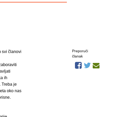
Preporuči
 svi članovi
članak
zaboraviti
avljati
a ih
 Treba je
meta oko nas
risne.
rije