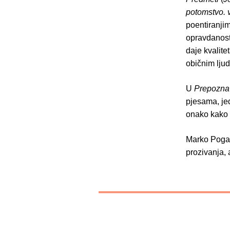
potomstvo. v
poentiranjim
opravdanost
daje kvalite
običnim lju
U
Prepozna
pjesama, je
onako kako t
Marko Pogač
prozivanja,