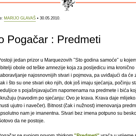
e:
MARIJO GLAVAŠ
• 30.05.2010.
o Pogačar : Predmeti
ostoji jedan prizor u Marquezovih "Sto godina samoće" u kojem
bitelji obole od teške amnezije koja za posljedicu ima kronično
aboravljanje najosnovnijih stvari i pojmova, pa uviđajući da će 
ak i što su one stvari oko njih, dok još imaju sjećanja, počinju st
eduljice s pojašnjavajućim napomenama na predmete i bića koj
kružuju (navodim po sjećanju: Ovo je krava. Krava daje mlijeko.
usti ujutro i navečer). Bitnost (čak i nužnost) imenovanja pred
psolutno nam je imanentna. Stvari bez imena potpuno su besko
otovo da ne postoje.
Pogačar se svojom novom zbirkom
"Predmeti"
vraća u vrijeme p