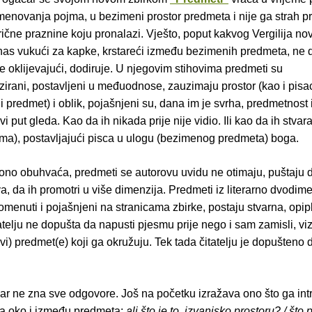
menovanja pojma, u bezimeni prostor predmeta i nije ga strah pr
ične praznine koju pronalazi. Vješto, poput kakvog Vergilija n
 nas vukući za kapke, krstareći između bezimenih predmeta, ne d
 ne oklijevajući, dodiruje. U njegovim stihovima predmeti su
zirani, postavljeni u međuodnose, zauzimaju prostor (kao i pisac,
i predmet) i oblik, pojašnjeni su, dana im je svrha, predmetnost 
vi put gleda. Kao da ih nikada prije nije vidio. Ili kao da ih stva
ečima), postavljajući pisca u ulogu (bezimenog predmeta) boga.
ono obuhvaća, predmeti se autorovu uvidu ne otimaju, puštaju d
va, da ih promotri u više dimenzija. Predmeti iz literarno dvodi
omenuti i pojašnjeni na stranicama zbirke, postaju stvarna, opipl
telju ne dopušta da napusti pjesmu prije nego i sam zamisli, vizu
ivi) predmet(e) koji ga okružuju. Tek tada čitatelju je dopušteno 
ar ne zna sve odgovore. Još na početku izražava ono što ga intri
ma oko i između predmeta:
ali što je to, izvanjsko prostoru? / što