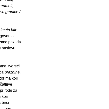
redmeti,
 su granice /
edmeta bile
govori o
jesme pazi da
u naslovu,
ama, tvoreći
ba praznine,
zorima koji
atljive
prirode za
 koji
zbirci
h, nego