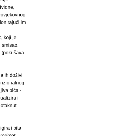
ividne,
ovovjekovnog
onirajući im
 koji je
i smisao.
ra (pokušava
a ih doživi
menzionalnog
jiva bića -
alizira i
dotaknuti
gira i pita
 predmet,