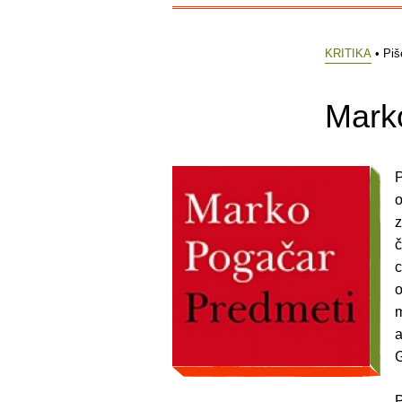
KRITIKA
• Piš
Mark
P
o
z
č
c
o
m
a
G