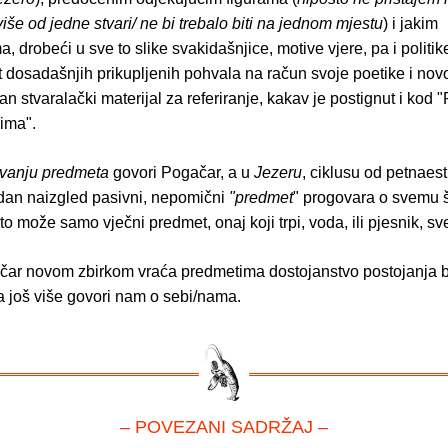
iše od jedne stvari/ ne bi trebalo biti na jednom mjestu
) i jakim
a, drobeći u sve to slike svakidašnjice, motive vjere, pa i politik
 dosadašnjih prikupljenih pohvala na račun svoje poetike i no
tan stvaralački materijal za referiranje, kakav je postignut i kod 
dima".
vanju predmeta
govori Pogačar, a u
Jezeru
,
ciklusu od petnaest
dan naizgled pasivni, nepomični
"predmet
" progovara o svemu 
o može samo vječni predmet, onaj koji trpi, voda, ili pjesnik, sv
ar novom zbirkom vraća predmetima dostojanstvo postojanja 
 a još više govori nam o sebi/nama.
– POVEZANI SADRŽAJ –