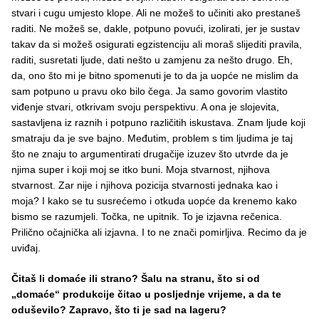
stvari i cugu umjesto klope. Ali ne možeš to učiniti ako prestaneš
raditi. Ne možeš se, dakle, potpuno povući, izolirati, jer je sustav
takav da si možeš osigurati egzistenciju ali moraš slijediti pravila,
raditi, susretati ljude, dati nešto u zamjenu za nešto drugo. Eh,
da, ono što mi je bitno spomenuti je to da ja uopće ne mislim da
sam potpuno u pravu oko bilo čega. Ja samo govorim vlastito
viđenje stvari, otkrivam svoju perspektivu. A ona je slojevita,
sastavljena iz raznih i potpuno različitih iskustava. Znam ljude koji
smatraju da je sve bajno. Međutim, problem s tim ljudima je taj
što ne znaju to argumentirati drugačije izuzev što utvrde da je
njima super i koji moj se itko buni. Moja stvarnost, njihova
stvarnost. Zar nije i njihova pozicija stvarnosti jednaka kao i
moja? I kako se tu susrećemo i otkuda uopće da krenemo kako
bismo se razumjeli. Točka, ne upitnik. To je izjavna rečenica.
Prilično očajnička ali izjavna. I to ne znači pomirljiva. Recimo da je
uviđaj.
Čitaš li domaće ili strano? Šalu na stranu, što si od
„domaće“ produkcije čitao u posljednje vrijeme, a da te
oduševilo? Zapravo, što ti je sad na lageru?