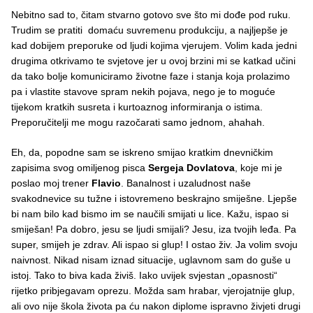
Nebitno sad to, čitam stvarno gotovo sve što mi dođe pod ruku.
Trudim se pratiti domaću suvremenu produkciju, a najljepše je
kad dobijem preporuke od ljudi kojima vjerujem. Volim kada jedni
drugima otkrivamo te svjetove jer u ovoj brzini mi se katkad učini
da tako bolje komuniciramo životne faze i stanja koja prolazimo
pa i vlastite stavove spram nekih pojava, nego je to moguće
tijekom kratkih susreta i kurtoaznog informiranja o istima.
Preporučitelji me mogu razočarati samo jednom, ahahah.
Eh, da, popodne sam se iskreno smijao kratkim dnevničkim
zapisima svog omiljenog pisca
Sergeja Dovlatova
, koje mi je
poslao moj trener
Flavio
. Banalnost i uzaludnost naše
svakodnevice su tužne i istovremeno beskrajno smiješne. Ljepše
bi nam bilo kad bismo im se naučili smijati u lice. Kažu, ispao si
smiješan! Pa dobro, jesu se ljudi smijali? Jesu, iza tvojih leđa. Pa
super, smijeh je zdrav. Ali ispao si glup! I ostao živ. Ja volim svoju
naivnost. Nikad nisam iznad situacije, uglavnom sam do guše u
istoj. Tako to biva kada živiš. Iako uvijek svjestan „opasnosti“
rijetko pribjegavam oprezu. Možda sam hrabar, vjerojatnije glup,
ali ovo nije škola života pa ću nakon diplome ispravno živjeti drugi