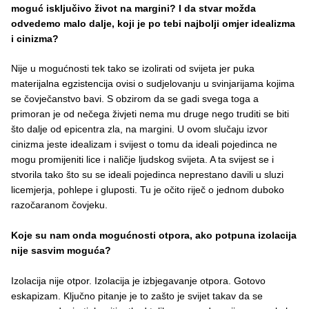
moguć isključivo život na margini? I da stvar možda
odvedemo malo dalje, koji je po tebi najbolji omjer idealizma
i cinizma?
Nije u mogućnosti tek tako se izolirati od svijeta jer puka
materijalna egzistencija ovisi o sudjelovanju u svinjarijama kojima
se čovječanstvo bavi. S obzirom da se gadi svega toga a
primoran je od nečega živjeti nema mu druge nego truditi se biti
što dalje od epicentra zla, na margini. U ovom slučaju izvor
cinizma jeste idealizam i svijest o tomu da ideali pojedinca ne
mogu promijeniti lice i naličje ljudskog svijeta. A ta svijest se i
stvorila tako što su se ideali pojedinca neprestano davili u sluzi
licemjerja, pohlepe i gluposti. Tu je očito riječ o jednom duboko
razočaranom čovjeku.
Koje su nam onda mogućnosti otpora, ako potpuna izolacija
nije sasvim moguća?
Izolacija nije otpor. Izolacija je izbjegavanje otpora. Gotovo
eskapizam. Ključno pitanje je to zašto je svijet takav da se