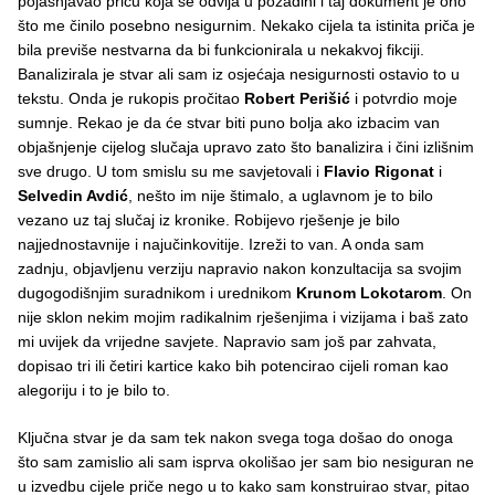
pojašnjavao priču koja se odvija u pozadini i taj dokument je ono
što me činilo posebno nesigurnim. Nekako cijela ta istinita priča je
bila previše nestvarna da bi funkcionirala u nekakvoj fikciji.
Banalizirala je stvar ali sam iz osjećaja nesigurnosti ostavio to u
tekstu. Onda je rukopis pročitao
Robert Perišić
i potvrdio moje
sumnje. Rekao je da će stvar biti puno bolja ako izbacim van
objašnjenje cijelog slučaja upravo zato što banalizira i čini izlišnim
sve drugo. U tom smislu su me savjetovali i
Flavio Rigonat
i
Selvedin Avdić
, nešto im nije štimalo, a uglavnom je to bilo
vezano uz taj slučaj iz kronike. Robijevo rješenje je bilo
najjednostavnije i najučinkovitije. Izreži to van. A onda sam
zadnju, objavljenu verziju napravio nakon konzultacija sa svojim
dugogodišnjim suradnikom i urednikom
Krunom Lokotarom
. On
nije sklon nekim mojim radikalnim rješenjima i vizijama i baš zato
mi uvijek da vrijedne savjete. Napravio sam još par zahvata,
dopisao tri ili četiri kartice kako bih potencirao cijeli roman kao
alegoriju i to je bilo to.
Ključna stvar je da sam tek nakon svega toga došao do onoga
što sam zamislio ali sam isprva okolišao jer sam bio nesiguran ne
u izvedbu cijele priče nego u to kako sam konstruirao stvar, pitao