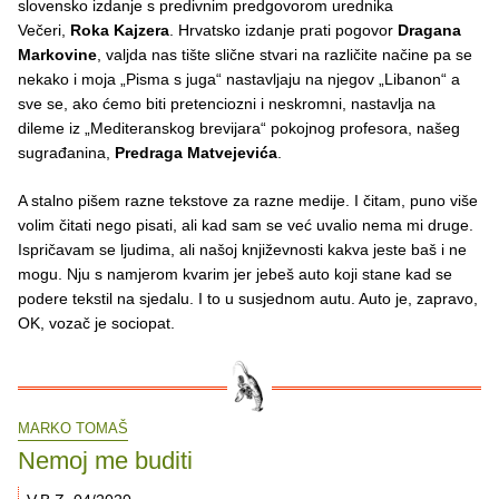
slovensko izdanje s predivnim predgovorom urednika
Večeri,
Roka Kajzera
. Hrvatsko izdanje prati pogovor
Dragana
Markovine
, valjda nas tište slične stvari na različite načine pa se
nekako i moja „Pisma s juga“ nastavljaju na njegov „Libanon“ a
sve se, ako ćemo biti pretenciozni i neskromni, nastavlja na
dileme iz „Mediteranskog brevijara“ pokojnog profesora, našeg
sugrađanina,
Predraga Matvejevića
.
A stalno pišem razne tekstove za razne medije. I čitam, puno više
volim čitati nego pisati, ali kad sam se već uvalio nema mi druge.
Ispričavam se ljudima, ali našoj književnosti kakva jeste baš i ne
mogu. Nju s namjerom kvarim jer jebeš auto koji stane kad se
podere tekstil na sjedalu. I to u susjednom autu. Auto je, zapravo,
OK, vozač je sociopat.
MARKO TOMAŠ
Nemoj me buditi