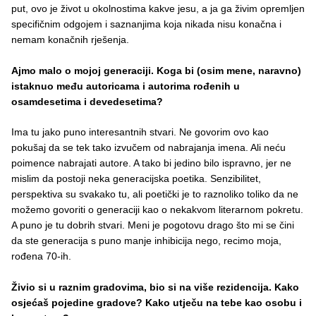
put, ovo je život u okolnostima kakve jesu, a ja ga živim opremljen
specifičnim odgojem i saznanjima koja nikada nisu konačna i
nemam konačnih rješenja.
Ajmo malo o mojoj generaciji. Koga bi (osim mene, naravno)
istaknuo među autoricama i autorima rođenih u
osamdesetima i devedesetima?
Ima tu jako puno interesantnih stvari. Ne govorim ovo kao
pokušaj da se tek tako izvučem od nabrajanja imena. Ali neću
poimence nabrajati autore. A tako bi jedino bilo ispravno, jer ne
mislim da postoji neka generacijska poetika. Senzibilitet,
perspektiva su svakako tu, ali poetički je to raznoliko toliko da ne
možemo govoriti o generaciji kao o nekakvom literarnom pokretu.
A puno je tu dobrih stvari. Meni je pogotovu drago što mi se čini
da ste generacija s puno manje inhibicija nego, recimo moja,
rođena 70-ih.
Živio si u raznim gradovima, bio si na više rezidencija. Kako
osjećaš pojedine gradove? Kako utječu na tebe kao osobu i