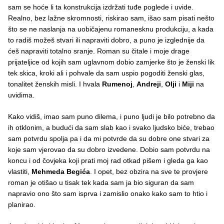
sam se hoće li ta konstrukcija izdržati tuđe poglede i uvide.
Realno, bez lažne skromnosti, riskirao sam, išao sam pisati nešto
što se ne naslanja na uobičajenu romanesknu produkciju, a kada
to radiš možeš stvari ili napraviti dobro, a puno je izglednije da
ćeš napraviti totalno sranje. Roman su čitale i moje drage
prijateljice od kojih sam uglavnom dobio zamjerke što je ženski lik
tek skica, kroki ali i pohvale da sam uspio pogoditi ženski glas,
tonalitet ženskih misli. I hvala
Rumenoj
,
Andreji
,
Olji
i
Miji
na
uvidima.
Kako vidiš, imao sam puno dilema, i puno ljudi je bilo potrebno da
ih otklonim, a budući da sam slab kao i svako ljudsko biće, trebao
sam potvrdu spolja pa i da mi potvrde da su dobre one stvari za
koje sam vjerovao da su dobro izvedene. Dobio sam potvrdu na
koncu i od čovjeka koji prati moj rad otkad pišem i gleda ga kao
vlastiti,
Mehmeda Begića
. I opet, bez obzira na sve te provjere
roman je otišao u tisak tek kada sam ja bio siguran da sam
napravio ono što sam isprva i zamislio onako kako sam to htio i
planirao.