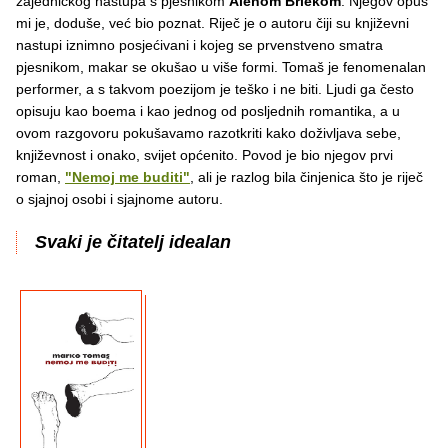
zajedničkog nastupa s pjesnikom
Alenom Brlekom
. Njegov opus
mi je, doduše, već bio poznat. Riječ je o autoru čiji su književni
nastupi iznimno posjećivani i kojeg se prvenstveno smatra
pjesnikom, makar se okušao u više formi. Tomaš je fenomenalan
performer, a s takvom poezijom je teško i ne biti. Ljudi ga često
opisuju kao boema i kao jednog od posljednih romantika, a u
ovom razgovoru pokušavamo razotkriti kako doživljava sebe,
književnost i onako, svijet općenito. Povod je bio njegov prvi
roman,
"Nemoj me buditi"
, ali je razlog bila činjenica što je riječ
o sjajnoj osobi i sjajnome autoru.
Svaki je čitatelj idealan