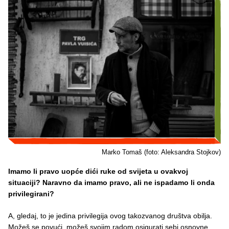
Marko Tomaš (foto: Aleksandra Stojkov)
Imamo li pravo uopće dići ruke od svijeta u ovakvoj
situaciji? Naravno da imamo pravo, ali ne ispadamo li onda
privilegirani?
A, gledaj, to je jedina privilegija ovog takozvanog društva obilja.
Možeš se povući, možeš svojim radom osigurati sebi osnovne