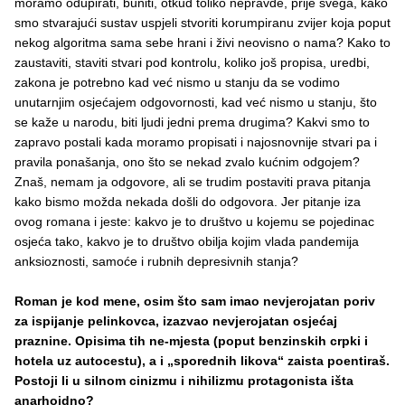
moramo odupirati, buniti, otkud toliko nepravde, prije svega, kako
smo stvarajući sustav uspjeli stvoriti korumpiranu zvijer koja poput
nekog algoritma sama sebe hrani i živi neovisno o nama? Kako to
zaustaviti, staviti stvari pod kontrolu, koliko još propisa, uredbi,
zakona je potrebno kad već nismo u stanju da se vodimo
unutarnjim osjećajem odgovornosti, kad već nismo u stanju, što
se kaže u narodu, biti ljudi jedni prema drugima? Kakvi smo to
zapravo postali kada moramo propisati i najosnovnije stvari pa i
pravila ponašanja, ono što se nekad zvalo kućnim odgojem?
Znaš, nemam ja odgovore, ali se trudim postaviti prava pitanja
kako bismo možda nekada došli do odgovora. Jer pitanje iza
ovog romana i jeste: kakvo je to društvo u kojemu se pojedinac
osjeća tako, kakvo je to društvo obilja kojim vlada pandemija
anksioznosti, samoće i rubnih depresivnih stanja?
Roman je kod mene, osim što sam imao nevjerojatan poriv
za ispijanje pelinkovca, izazvao nevjerojatan osjećaj
praznine. Opisima tih ne-mjesta (poput benzinskih crpki i
hotela uz autocestu), a i „sporednih likova“ zaista poentiraš.
Postoji li u silnom cinizmu i nihilizmu protagonista išta
anarhoidno?