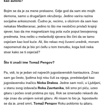
kao autora?
Bojim se da je za mene prekasno. Gdje god da sam eto mojih
demona, samo u drugačijem okruženju. Jedino varira razina
socijalne anksioznosti. Čudno je, recimo, s obzirom da sam kao
nekakav Mediteranac, jedino to što me neobično privlači krajnji
sjever, kao da me magnetizam tog pola vuče poput besvjesnog
predmeta. Ima nešto u melankoliji sjevera što čini da se tamo
osjećam kao kod kuće. Ali, što rekao moj čuveni urednik, moram
napomenuti da je bio pri ćeifu u tom trenutku, koga boli neka
stvar kako se ti osjećaš?
Što ti znači ime Tomaž Pengov?
Pa, vidi, to je jedan od najvećih jugoslavenskih kantautora. Znao
sam ga često, ljudima koji nisu čuli za njega, predstavljati kao
jugoslavensku inačicu
Nicka Drakea
. Jedne sam noći, u Ljubljani,
u stanu svog izdavača
Roka Zavrtanika
, bili smo pri piću, uzeo
gitaru i počeo orati prstima po njoj. Rok se iznenadio rekavši da
nije znao da umijem svirati gitaru. Ali nisam to bio ja. Ispostavilo
se da je, pred smrt,
Tomaž Pengov
Roku poklonio tu gitaru.