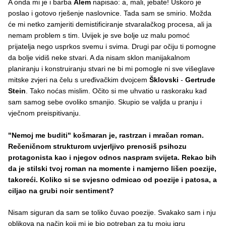
A onda mi je i barba
Alem
napisao: a, mali, jebate! Uskoro je
poslao i gotovo rješenje naslovnice. Tada sam se smirio. Možda
će mi netko zamjeriti demistificiranje stvaralačkog procesa, ali ja
nemam problem s tim. Uvijek je sve bolje uz malu pomoć
prijatelja nego usprkos svemu i svima. Drugi par očiju ti pomogne
da bolje vidiš neke stvari. A da nisam sklon manijakalnom
planiranju i konstruiranju stvari ne bi mi pomogle ni sve višeglave
mitske zvjeri na čelu s uređivačkim dvojcem
Šklovski
-
Gertrude
Stein
. Tako noćas mislim. Očito si me uhvatio u raskoraku kad
sam samog sebe ovoliko smanjio. Skupio se valjda u pranju i
vječnom preispitivanju.
"Nemoj me buditi" košmaran je, rastrzan i mračan roman.
Rečeničnom strukturom uvjerljivo prenosiš psihozu
protagonista kao i njegov odnos naspram svijeta. Rekao bih
da je stilski tvoj roman na momente i namjerno lišen poezije,
takoreći. Koliko si se svjesno odmicao od poezije i patosa, a
ciljao na grubi noir sentiment?
Nisam siguran da sam se toliko čuvao poezije. Svakako sam i nju
oblikova na način koji mi je bio potreban za tu moju igru