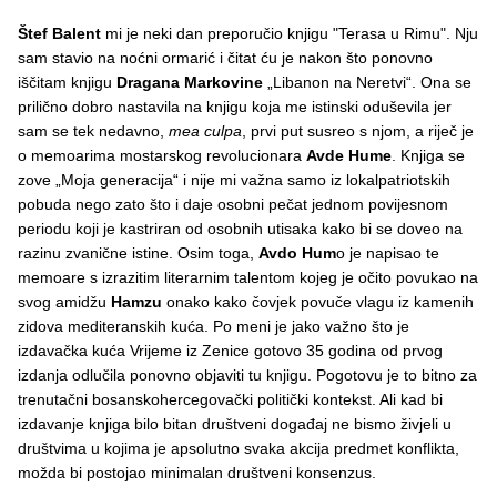
Štef Balent
mi je neki dan preporučio knjigu "Terasa u Rimu". Nju
sam stavio na noćni ormarić i čitat ću je nakon što ponovno
iščitam knjigu
Dragana Markovine
„Libanon na Neretvi“. Ona se
prilično dobro nastavila na knjigu koja me istinski oduševila jer
sam se tek nedavno,
mea culpa
, prvi put susreo s njom, a riječ je
o memoarima mostarskog revolucionara
Avde Hume
. Knjiga se
zove „Moja generacija“ i nije mi važna samo iz lokalpatriotskih
pobuda nego zato što i daje osobni pečat jednom povijesnom
periodu koji je kastriran od osobnih utisaka kako bi se doveo na
razinu zvanične istine. Osim toga,
Avdo Hum
o je napisao te
memoare s izrazitim literarnim talentom kojeg je očito povukao na
svog amidžu
Hamzu
onako kako čovjek povuče vlagu iz kamenih
zidova mediteranskih kuća. Po meni je jako važno što je
izdavačka kuća Vrijeme iz Zenice gotovo 35 godina od prvog
izdanja odlučila ponovno objaviti tu knjigu. Pogotovu je to bitno za
trenutačni bosanskohercegovački politički kontekst. Ali kad bi
izdavanje knjiga bilo bitan društveni događaj ne bismo živjeli u
društvima u kojima je apsolutno svaka akcija predmet konflikta,
možda bi postojao minimalan društveni konsenzus.