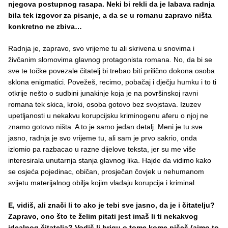
njegova postupnog rasapa. Neki bi rekli da je labava radnja
bila tek izgovor za pisanje, a da se u romanu zapravo ništa
konkretno ne zbiva…
Radnja je, zapravo, svo vrijeme tu ali skrivena u snovima i
živčanim slomovima glavnog protagonista romana. No, da bi se
sve te točke povezale čitatelj bi trebao biti prilično dokona osoba
sklona enigmatici. Povežeš, recimo, pobačaj i dječju humku i to ti
otkrije nešto o sudbini junakinje koja je na površinskoj ravni
romana tek skica, kroki, osoba gotovo bez svojstava. Izuzev
upetljanosti u nekakvu korupcijsku kriminogenu aferu o njoj ne
znamo gotovo ništa. A to je samo jedan detalj. Meni je tu sve
jasno, radnja je svo vrijeme tu, ali sam je prvo sakrio, onda
izlomio pa razbacao u razne dijelove teksta, jer su me više
interesirala unutarnja stanja glavnog lika. Hajde da vidimo kako
se osjeća pojedinac, običan, prosječan čovjek u nehumanom
svijetu materijalnog obilja kojim vladaju korupcija i kriminal.
E, vidiš, ali znači li to ako je tebi sve jasno, da je i čitatelju?
Zapravo, ono što te želim pitati jest imaš li ti nekakvog
idealnog čitatelja? Vodiš li brigu o tome kome pišeš (ajmo to