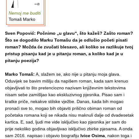
Nemoj me buditi
Tomaš Marko
Sven Popović: Počnimo „u glavu“, što kažeš? Zašto roman?
Što se dogodilo Marku Tomašu da je odlučio početi pisati
roman? Možda će zvučati blesavo, ali koliko se razlikuje tvoj
pristup pisanju kad je u pitanju roman, a koliko kad je u
pitanju poezija?
Marko Tomaš:
A, slažem se, ako nije u pitanju moja glava.
Oduvijek se bavim mišlju da napišem roman, kada sam krenuo
objavljivati to što pretenciozno nazivam književnim tekstovima
nisam sebe zamišljao kao ekskluzivnog pjesnika. Pisao sam i
kratke priče, nekakve stilske vježbe. Danas, kada bih mogao
pronaći sve to, mogao bih objaviti prilično obiman roman od
početaka romana koji se nikada nisu maknuli dalje od dvadesetak
kartica. E, sad, ljudi me vide isključivo kao pjesnika jer sam do
prije nekoliko godina objavljivao isključivo zbirke pjesama. A onda
sam 2016. napisao i objavio biografiju
Ivice Osima
, nakon toga i