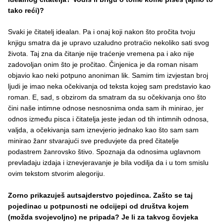
tako reći)?
Svaki je čitatelj idealan. Pa i onaj koji nakon što pročita tvoju
knjigu smatra da je upravo uzaludno protraćio nekoliko sati svog
života. Taj zna da čitanje nije traćenje vremena pa i ako nije
zadovoljan onim što je pročitao. Činjenica je da roman nisam
objavio kao neki potpuno anoniman lik. Samim tim izvjestan broj
ljudi je imao neka očekivanja od teksta kojeg sam predstavio kao
roman. E, sad, s obzirom da smatram da su očekivanja ono što
čini naše intimne odnose nesnosnima onda sam ih minirao, jer
odnos između pisca i čitatelja jeste jedan od tih intimnih odnosa,
valjda, a očekivanja sam iznevjerio jednako kao što sam sam
minirao žanr stvarajući sve preduvjete da pred čitatelje
podastrem žanrovsko štivo. Spoznaja da odnosima uglavnom
prevladaju izdaja i iznevjeravanje je bila vodilja da i u tom smislu
ovim tekstom stvorim alegoriju.
Zorno prikazuješ autsajderstvo pojedinca. Zašto se taj
pojedinac u potpunosti ne odcijepi od društva kojem
(možda svojevoljno) ne pripada? Je li za takvog čovjeka