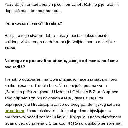
Kažu da je i on tada bio pri piću, Tomaž jel', Rok ne pije, ako mi
dopustiš malo tamnog humora.
Pelinkovac ili viski? Ili rakija?
Rakija, ako je stvarno dobra. Iako je postalo lakše doći do
solidnog viskija nego do dobre rakije. Valjda imamo obiteljske
zalihe.
Ne mogu ne postaviti to pitanje, jače je od mene: na čemu
sad radiš?
Trenutno odgovaram na tvoja pitanja. A inače završavam novu
zbirku pjesama. Trebala bi izaći na proljeće pod nazivom
„Skratimo priču za glavu“. U izdanju LOM-a i V.B.Z.-a. A upravo
smo pripremili zbirku novinskih eseja „Pisma s juga“ za
objavljivanje u Hrvatskoj. Izaći će do ovog pandemijskog izdanja
Interlibera
. To su tekstovi koje tri i pol godine objavljujem u
mariborskoj Večeri sabrani u knjigu. Knjiga je u nešto skraćenom
izdanju već objavljena u Srbiji kod KR Rašić a uskoro se sprema i