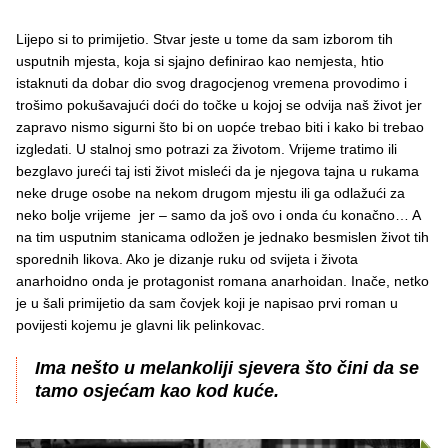
Lijepo si to primijetio. Stvar jeste u tome da sam izborom tih
usputnih mjesta, koja si sjajno definirao kao nemjesta, htio
istaknuti da dobar dio svog dragocjenog vremena provodimo i
trošimo pokušavajući doći do točke u kojoj se odvija naš život jer
zapravo nismo sigurni što bi on uopće trebao biti i kako bi trebao
izgledati. U stalnoj smo potrazi za životom. Vrijeme tratimo ili
bezglavo jureći taj isti život misleći da je njegova tajna u rukama
neke druge osobe na nekom drugom mjestu ili ga odlažući za
neko bolje vrijeme jer – samo da još ovo i onda ću konačno… A
na tim usputnim stanicama odložen je jednako besmislen život tih
sporednih likova. Ako je dizanje ruku od svijeta i života
anarhoidno onda je protagonist romana anarhoidan. Inače, netko
je u šali primijetio da sam čovjek koji je napisao prvi roman u
povijesti kojemu je glavni lik pelinkovac.
Ima nešto u melankoliji sjevera što čini da se
tamo osjećam kao kod kuće.