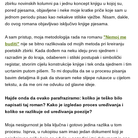
zbirku novinskih kolumni pa i jednu koncept knjigu u kojoj su,
pored pjesama, objavljene i neke moje kratke priče koje sam u
jednom periodu pisao kao nekakve stilske vježbe. Nisam, dakle,
do ovog romana objavljivao isključivo knjige pjesama.
A sam pristup, moja metodologija rada na romanu
"Nemoj me
buditi"
nije se bitno razlikovala od mojih metoda pri kreiranju
poetskih zbirki. Kada dođem na neku ideju prvo sjednem i
razradim je do kraja, odaberem i stilski postupak i simbolički
registar, stvorim cijelu konstrukcije knjige i tek onda sjednem i tim
ucrtanim putom pišem. To mi dopušta da se u procesu pisanja
bavim detaljima ili pak da stvaram neke slijepe rukavce u cijelom
tekstu, a da me oni ne odvuku od glavne ideje.
Hajde onda da ovako parafraziramo: koliko je teško bilo
napisati taj roman? Kako je izgledao proces uređivanja i
koliko se razlikuje od uređivanja poezije?
Moja nesigurnost je bila ključna i gotovo jedina razlika u tom
procesu. Isprva, u rukopisu sam imao jedan dokument koji je