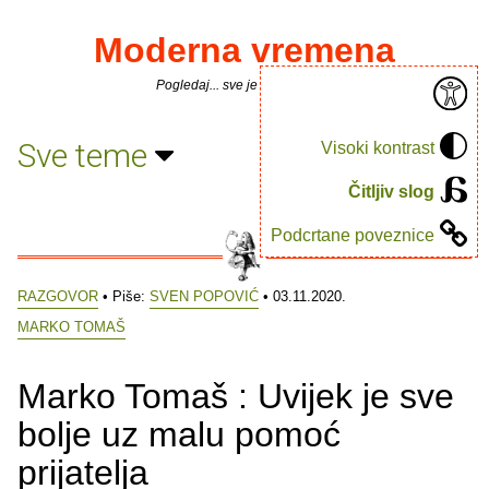
Moderna vremena
Pogledaj... sve je puno knjiga.
Sve teme
Visoki kontrast
Čitljiv slog
Podcrtane poveznice
RAZGOVOR
• Piše:
SVEN POPOVIĆ
• 03.11.2020.
MARKO TOMAŠ
Marko Tomaš : Uvijek je sve
bolje uz malu pomoć
prijatelja