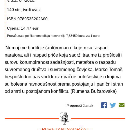
V.B.Z. 04/2020.
140 str., tvrdi uvez
ISBN 9789535202660
Cijena: 14.47 eur
Preračunato po fiksnom tečaju konverzije 7,53450 kuna za 1 euro
'Nemoj me buditi je (anti)roman u kojem su raspad
naratora, ali i raspad priče koja sadrži traume iz prošlosti i
surovu korumpiranost sadašnjosti, metafora o raspadu
suvremenog društva i suvremenog čovjeka. Marko Tomaš
bespoštedno nas vodi kroz mračne putešestvije u kojima
su bolesna ravnodušnost prema postojanju i panični strah
od smrti u postojanom konfliktu. (Rumena Bužarovska)
Preporuči članak
– POVEZANI SADRŽAJ –