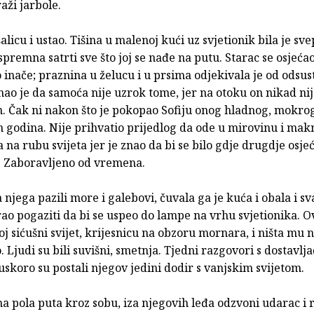
aži jarbole.
šalicu i ustao. Tišina u malenoj kući uz svjetionik bila je sv
premna satrti sve što joj se nađe na putu. Starac se osjećao
 inače; praznina u želucu i u prsima odjekivala je od odsus
ao je da samoća nije uzrok tome, jer na otoku on nikad nij
m. Čak ni nakon što je pokopao Sofiju onog hladnog, mokro
 godina. Nije prihvatio prijedlog da ode u mirovinu i makn
 na rubu svijeta jer je znao da bi se bilo gdje drugdje osje
 Zaboravljeno od vremena.
 njega pazili more i galebovi, čuvala ga je kuća i obala i s
ao pogaziti da bi se uspeo do lampe na vrhu svjetionika. O
oj sićušni svijet, krijesnicu na obzoru mornara, i ništa mu n
. Ljudi su bili suvišni, smetnja. Tjedni razgovori s dostavl
skoro su postali njegov jedini dodir s vanjskim svijetom.
na pola puta kroz sobu, iza njegovih leđa odzvoni udarac i 