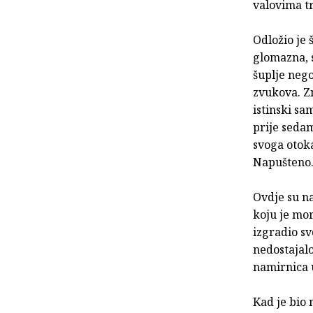
valovima tr
Odložio je 
glomazna, s
šuplje nego
zvukova. Zn
istinski sa
prije sedam
svoga otoka
Napušteno.
Ovdje su na
koju je mor
izgradio sv
nedostajalo
namirnica u
Kad je bio 