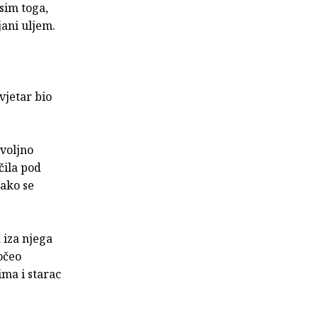
Osim toga,
jani uljem.
vjetar bio
ovoljno
čila pod
kako se
 iza njega
očeo
ima i starac