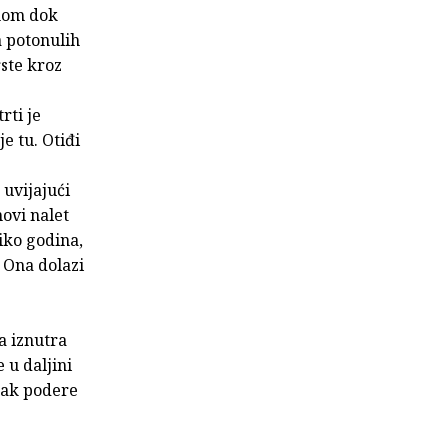
inom dok
a potonulih
rste kroz
rti je
je tu. Otiđi
 uvijajući
novi nalet
liko godina,
. Ona dolazi
va iznutra
 u daljini
njak podere