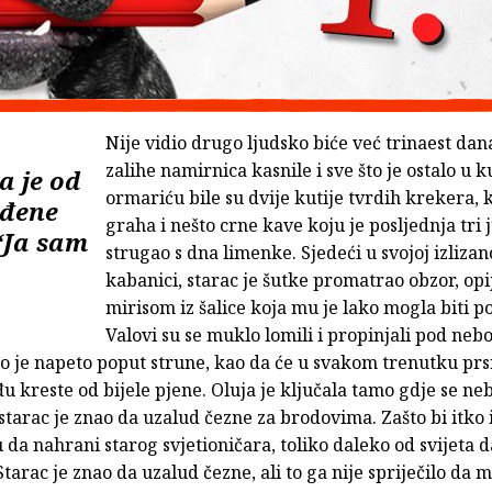
Nije vidio drugo ljudsko biće već trinaest dan
zalihe namirnica kasnile i sve što je ostalo u
a je od
ormariću bile su dvije kutije tvrdih krekera,
ađene
graha i nešto crne kave koju je posljednja tri 
“Ja sam
strugao s dna limenke. Sjedeći u svojoj izliza
kabanici, starac je šutke promatrao obzor, opi
mirisom iz šalice koja mu je lako mogla biti po
Valovi su se muklo lomili i propinjali pod ne
lo je napeto poput strune, kao da će u svakom trenutku prsnu
 kreste od bijele pjene. Oluja je ključala tamo gdje se ne
starac je znao da uzalud čezne za brodovima. Zašto bi itko 
a nahrani starog svjetioničara, toliko daleko od svijeta 
 Starac je znao da uzalud čezne, ali to ga nije spriječilo da 