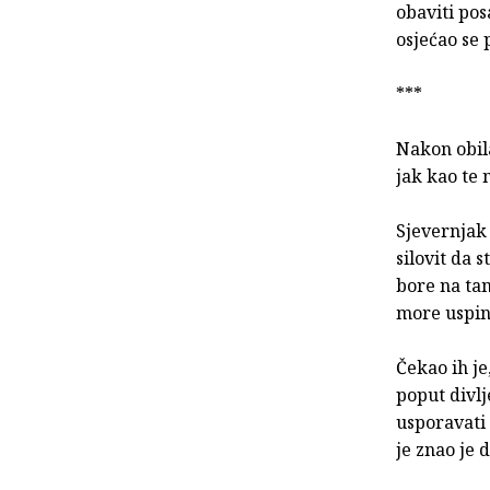
obaviti pos
osjećao se 
***
Nakon obila
jak kao te 
Sjevernjak 
silovit da 
bore na tam
more uspin
Čekao ih je
poput divlj
usporavati 
je znao je 