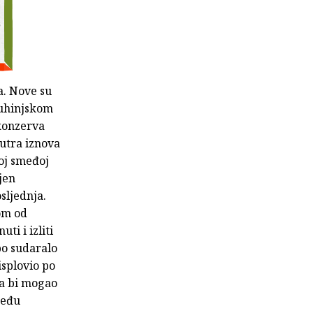
a. Nove su
 kuhinjskom
 konzerva
jutra iznova
noj smeđoj
jen
sljednja.
bom od
ti i izliti
bo sudaralo
isplovio po
da bi mogao
među