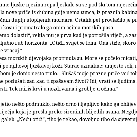
amne ljuske njezina repa ljeskale su se pod škrtom mjeseč
la nove priče iz dubina gdje nema sunca, iz praznih kabin
čnih duplji utopljenih mornara. Ostalih pet provlačilo je p
lu kosu i promatralo ga onim očima morskih pasa.
emo dolaziti“, rekla mu je prva kad je potrošila riječi, a zast
jubio rub horizonta. „Otiđi, svijet se lomi. Ona stiže, skoro 
ne vraćaj.“
lesa morskih djevojaka protrnula su. More se počelo micati,
i po njihovoj ljuskavoj koži. Starac uzmakne; umjesto soli, 
obom je donio nešto trulo. „Slušaš moje prazne priče već to
me poslušati sad kad ti spašavam život? Idi, vrati se ljudima
sti. Tek miris krvi u nozdrvama i groblje u očima.“
sjetio nešto podmuklo, nešto crno i ljepljivo kako ga oblije
iječju koja je prešla preko sireninih blijedih usana. Negdje
e galeb. „Neću otići“, tiho je rekao, dovoljno tiho da sjever