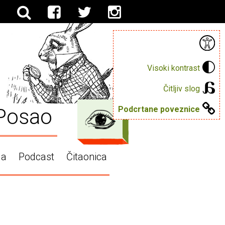
Visoki kontrast
Čitljiv slog
Posao
Podcrtane poveznice
ga
Podcast
Čitaonica