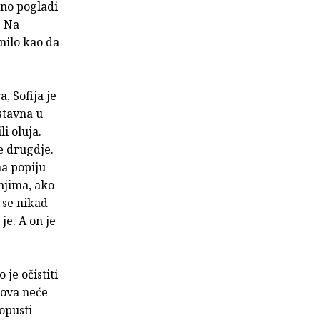
žno pogladi
. Na
nilo kao da
a, Sofija je
ostavna u
li oluja.
e drugdje.
ma popiju
 njima, ako
 se nikad
je. A on je
je očistiti
odova neće
opusti