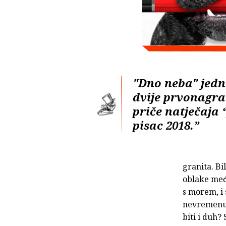
"Dno neba" jedn
dvije prvonagr
priče natječaja 
pisac 2018.”
granita. Bi
oblake među
s morem, i 
nevremenu d
biti i duh?