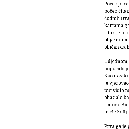
Počeo je ra
počeo čitat
čudnih stva
kartama gdj
Otok je bio
objasniti ni
običan da b
Odjednom, 
popucala je
Kao i svaki
je vjerovao
put vidio n
obasjale ka
tintom. Bio
može Sofiji
Prva ga je 