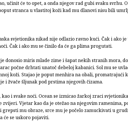
ao, učinit će to opet, a onda njegov rad gubi svaku svrhu. 
poput stranca u vlastitoj koži kad mu dlanovi nisu bili umrl
ska svjetionika nikad nije odlazio ravno kući. Čak i ako je 
noći. Čak i ako mu se činilo da će ga plima progutati.
je donosio miris mlade zime i šapat nekih stranih mora, d
starac počne drhtati unatoč debeloj kabanici. Sol mu se uvla
noj koži. Stajao je poput menhira na obali, promatrajući 
je i žvače šljunak pod prstima njegovih čizama.
, kao i svake noći. Ocean se izmicao žarkoj zraci svjetionika
e zvijeri. Vjetar kao da je otežao na njegovim ramenima, p
i grepsti mu obraze, srce mu je počelo zamuckivati u grud
da će se uskoro pojaviti.