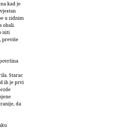
ena kad je
svjestan
upe u zidnim
a obali.
 niti
, previše
 površina
ila. Starac
d ih je prvi
ijezde
unjene
 ranije, da
unku