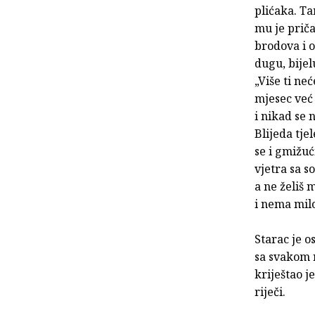
plićaka. T
mu je priča
brodova i o
dugu, bije
„Više ti neć
mjesec već l
i nikad se 
Blijeda tje
se i gmižuć
vjetra sa s
a ne želiš 
i nema milo
Starac je o
sa svakom r
kriještao j
riječi.