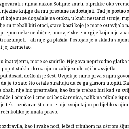
zgovarati s njima nakon Sofijine smrti, otprilike oko vrem
i njezine knjige da mu prestane nedostajati. Tad je postao 
ri koje su se događale na otoku, u kući: nestanci struje, r
e su trebali biti otoci, stare kosti koje je more ostavljalo n
 prepun neke neobične, onosvjetske energije koju nije znao
ti razumjeti – ali nije ga plašila. Postojao je u skladu s njom
i joj zasmetao.
u inat vjetru, more se smirilo. Njegova neprirodno glatka
 poput stakla i kroz nju su zabljesnule oči bez svjetla.
 put dosad, došlo ih je šest. Uvijek je samo prva s njim govor
 da je to zato što ostale strahuju da će ga glasom utopiti. Ka
a obali, nije bio prestrašen, kao što je trebao biti kad su zv
ndže i očnjake i crne oči bez šarenica, nalik na pikule isp
 je tek razočaran što more nije svoju tajnu podijelilo s njim
 reći koliko je imala pravo.
pozdravila, kao i svake noći, ležeći trbuhom na oštrom šlj