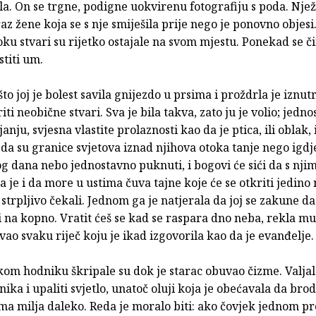
la. On se trgne, podigne uokvirenu fotografiju s poda. Nje
z žene koja se s nje smiješila prije nego je ponovno objesi
ku stvari su rijetko ostajale na svom mjestu. Ponekad se či
stiti um.
to joj je bolest savila gnijezdo u prsima i proždrla je iznutr
iti neobične stvari. Sva je bila takva, zato ju je volio; jedn
nju, svjesna vlastite prolaznosti kao da je ptica, ili oblak, i
 da su granice svjetova iznad njihova otoka tanje nego igdj
g dana nebo jednostavno puknuti, i bogovi će sići da s nji
la je i da more u ustima čuva tajne koje će se otkriti jedino
trpljivo čekali. Jednom ga je natjerala da joj se zakune da
i na kopno. Vratit ćeš se kad se raspara dno neba, rekla mu 
vao svaku riječ koju je ikad izgovorila kao da je evanđelje.
om hodniku škripale su dok je starac obuvao čizme. Valjalo 
onika i upaliti svjetlo, unatoč oluji koja je obećavala da br
ama milja daleko. Reda je moralo biti: ako čovjek jednom pr