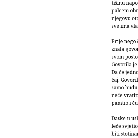
tišinu napo
palcem obra
njegovu oto
sve ima vla
Prije nego š
znala govor
svom postoja
Govorila je
Da će jedno
čaj. Govori
samo budu s
neće vratit
pamtio i ču
Daske u usk
leće svjeti
biti stotin