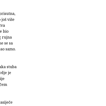
eprisutna,
 još više
tva
e bio
g rujna
e se sa
ćao samo.
vaka stuba
vdje je
ije
jačem
rasiječe