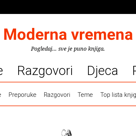
Moderna vremena
Pogledaj... sve je puno knjiga.
e
Razgovori
Djeca
e
Preporuke
Razgovori
Teme
Top lista knji