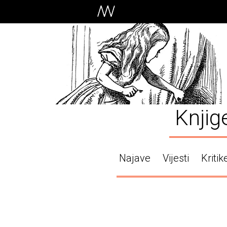
Knjig
Najave
Vijesti
Kritik