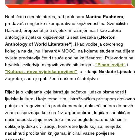
Neobičan i rijedak interes, rad profesora
Martina Puchnera
,
predavača engleske i komparativne književnosti na Sveučilištu
Harvard, prepoznat je u svjetskim razmjerima. I kao autora
antologije svjetske književnosti u šest svezaka (
„Norton
Anthology of World Literature“
), i kao voditelja otvorenog
kolegija na daljinu HarvardX MOOC, na kojemu studentima diljem
svijeta predstavlja četiri tisuće godina književnosti. Prijevodom na
hrvatski jezik dviju njegovih značajnih knjiga -
"Pisani svijet"
i
"Kultura - nova svjetska povijest"
, u izdanju
Naklade Ljevak
u
Zagrebu, sada je približen i našemu čitateljstvu.
Riječ je o knjigama koje istražuju početke ljudske pismenosti i
ljudske kulture, i koje temeljitim i istraživačkim pristupom doslovno
putuju za tragovima tih pradokumenata, dolazeći pritom do novih
znanja i spoznaja, koje na živ, argumentiran, logičan i analitičan
način uspostavljaju nove teze i nove poglede na ono što čini i
oblikuje ljudsku civilizaciju, konkretne ljude koji su, nerijetko
nadahnuti pročitanim knjigama, inicirali važne povijesne
događaje.