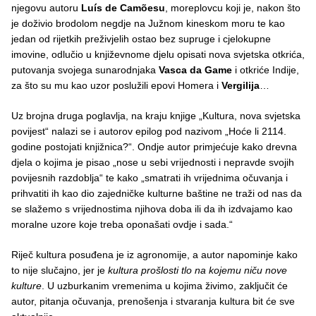
njegovu autoru
Luís de Camõesu
, moreplovcu koji je, nakon što
je doživio brodolom negdje na Južnom kineskom moru te kao
jedan od rijetkih preživjelih ostao bez supruge i cjelokupne
imovine, odlučio u književnome djelu opisati nova svjetska otkrića,
putovanja svojega sunarodnjaka
Vasca da Game
i otkriće Indije,
za što su mu kao uzor poslužili epovi Homera i
Vergilija
…
Uz brojna druga poglavlja, na kraju knjige „Kultura, nova svjetska
povijest“ nalazi se i autorov epilog pod nazivom „Hoće li 2114.
godine postojati knjižnica?“. Ondje autor primjećuje kako drevna
djela o kojima je pisao „nose u sebi vrijednosti i nepravde svojih
povijesnih razdoblja“ te kako „smatrati ih vrijednima očuvanja i
prihvatiti ih kao dio zajedničke kulturne baštine ne traži od nas da
se slažemo s vrijednostima njihova doba ili da ih izdvajamo kao
moralne uzore koje treba oponašati ovdje i sada.“
Riječ kultura posuđena je iz agronomije, a autor napominje kako
to nije slučajno, jer je
kultura prošlosti tlo na kojemu niču nove
kulture
. U uzburkanim vremenima u kojima živimo, zaključit će
autor, pitanja očuvanja, prenošenja i stvaranja kultura bit će sve