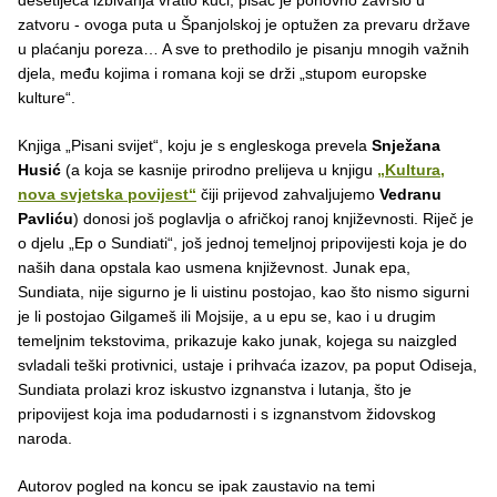
zatvoru - ovoga puta u Španjolskoj je optužen za prevaru države
u plaćanju poreza… A sve to prethodilo je pisanju mnogih važnih
djela, među kojima i romana koji se drži „stupom europske
kulture“.
Knjiga „Pisani svijet“, koju je s engleskoga prevela
Snježana
Husić
(a koja se kasnije prirodno prelijeva u knjigu
„Kultura,
nova svjetska povijest“
čiji prijevod zahvaljujemo
Vedranu
Pavliću
) donosi još poglavlja o afričkoj ranoj književnosti. Riječ je
o djelu „Ep o Sundiati“, još jednoj temeljnoj pripovijesti koja je do
naših dana opstala kao usmena književnost. Junak epa,
Sundiata, nije sigurno je li uistinu postojao, kao što nismo sigurni
je li postojao Gilgameš ili Mojsije, a u epu se, kao i u drugim
temeljnim tekstovima, prikazuje kako junak, kojega su naizgled
svladali teški protivnici, ustaje i prihvaća izazov, pa poput Odiseja,
Sundiata prolazi kroz iskustvo izgnanstva i lutanja, što je
pripovijest koja ima podudarnosti i s izgnanstvom židovskog
naroda.
Autorov pogled na koncu se ipak zaustavio na temi