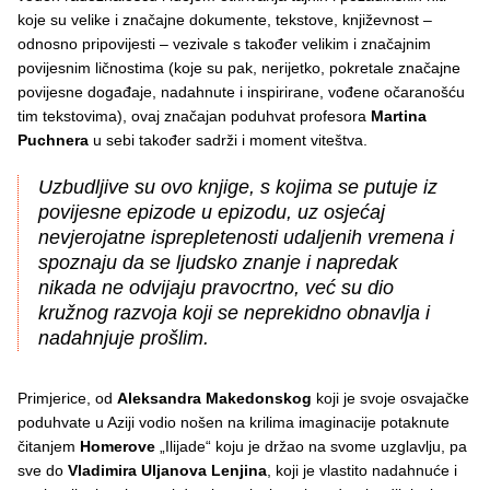
koje su velike i značajne dokumente, tekstove, književnost –
odnosno pripovijesti – vezivale s također velikim i značajnim
povijesnim ličnostima (koje su pak, nerijetko, pokretale značajne
povijesne događaje, nadahnute i inspirirane, vođene očaranošću
tim tekstovima), ovaj značajan poduhvat profesora
Martina
Puchnera
u sebi također sadrži i moment viteštva.
Uzbudljive su ovo knjige, s kojima se putuje iz
povijesne epizode u epizodu, uz osjećaj
nevjerojatne isprepletenosti udaljenih vremena i
spoznaju da se ljudsko znanje i napredak
nikada ne odvijaju pravocrtno, već su dio
kružnog razvoja koji se neprekidno obnavlja i
nadahnjuje prošlim.
Primjerice, od
Aleksandra Makedonskog
koji je svoje osvajačke
poduhvate u Aziji vodio nošen na krilima imaginacije potaknute
čitanjem
Homerove
„Ilijade“ koju je držao na svome uzglavlju, pa
sve do
Vladimira Uljanova Lenjina
, koji je vlastito nadahnuće i