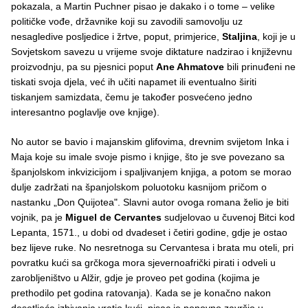
pokazala, a Martin Puchner pisao je dakako i o tome – velike
političke vođe, državnike koji su zavodili samovolju uz
nesagledive posljedice i žrtve, poput, primjerice,
Staljina
, koji je u
Sovjetskom savezu u vrijeme svoje diktature nadzirao i književnu
proizvodnju, pa su pjesnici poput
Ane Ahmatove
bili prinuđeni ne
tiskati svoja djela, već ih učiti napamet ili eventualno širiti
tiskanjem samizdata, čemu je također posvećeno jedno
interesantno poglavlje ove knjige).
No autor se bavio i majanskim glifovima, drevnim svijetom Inka i
Maja koje su imale svoje pismo i knjige, što je sve povezano sa
španjolskom inkvizicijom i spaljivanjem knjiga, a potom se morao
dulje zadržati na španjolskom poluotoku kasnijom pričom o
nastanku „Don Quijotea". Slavni autor ovoga romana želio je biti
vojnik, pa je
Miguel de Cervantes
sudjelovao u čuvenoj Bitci kod
Lepanta, 1571., u dobi od dvadeset i četiri godine, gdje je ostao
bez lijeve ruke. No nesretnoga su Cervantesa i brata mu oteli, pri
povratku kući sa grčkoga mora sjevernoafrički pirati i odveli u
zarobljeništvo u Alžir, gdje je proveo pet godina (kojima je
prethodilo pet godina ratovanja). Kada se je konačno nakon
desetljeća izbivanja vratio kući, pisac je ponovno završio u