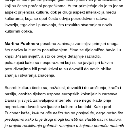
koji su često praćeni pogreškama. Autor primjećuje da je to jedan
aspekt prijenosa kulture, dok je drugi aspekt interakcija među
kulturama, koja se opet često odvija posredstvom ratova i
invazija, trgovine i putovanja, što rezultira stvaranjem novih
kulturnih oblika.
Martina Puchnera
posebno zanimaju zanimljivi primjeri onoga
što naziva kulturnim posuđivanjem, čime se djelomično bavio i u
knjizi „Pisani svijet“, a što će ovdje detaljnije razraditi,
pokazujući kako su nesporazumi koji su se javljali pri takvim
posuđivanjima bili produktivni te su dovodili do novih oblika
znanja i stvaranja značenja.
Susreti kultura često su, nažalost, dovodili i do uništenja, krađa i
nasilja, osobito tijekom uspona europskih kolonijalnih carstava.
Današnji svijet, zahvaljujući internetu, više nego ikada prije
neprestano dovodi sve ljudske kulture u kontakt. Kako prof.
Puchner kaže,
kultura nije nešto što se posjeduje, nego nešto što
predajemo kako bi je drugi mogli koristiti na vlastiti način; kultura
je projekt recikliranja golemih razmjera u kojemu pomoću malenih