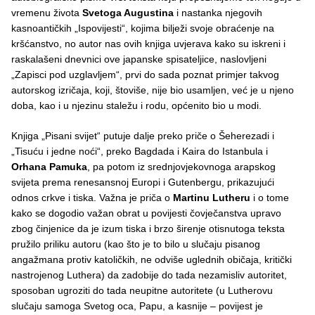
vremenu života
Svetoga Augustina
i nastanka njegovih
kasnoantičkih „Ispovijesti“, kojima bilježi svoje obraćenje na
kršćanstvo, no autor nas ovih knjiga uvjerava kako su iskreni i
raskalašeni dnevnici ove japanske spisateljice, naslovljeni
„Zapisci pod uzglavljem“, prvi do sada poznat primjer takvog
autorskog izričaja, koji, štoviše, nije bio usamljen, već je u njeno
doba, kao i u njezinu staležu i rodu, općenito bio u modi.
Knjiga „Pisani svijet“ putuje dalje preko priče o Šeherezadi i
„Tisuću i jedne noći“, preko Bagdada i Kaira do Istanbula i
Orhana Pamuka
, pa potom iz srednjovjekovnoga arapskog
svijeta prema renesansnoj Europi i Gutenbergu, prikazujući
odnos crkve i tiska. Važna je priča o
Martinu Lutheru
i o tome
kako se dogodio važan obrat u povijesti čovječanstva upravo
zbog činjenice da je izum tiska i brzo širenje otisnutoga teksta
pružilo priliku autoru (kao što je to bilo u slučaju pisanog
angažmana protiv katoličkih, ne odviše uglednih običaja, kritički
nastrojenog Luthera) da zadobije do tada nezamisliv autoritet,
sposoban ugroziti do tada neupitne autoritete (u Lutherovu
slučaju samoga Svetog oca, Papu, a kasnije – povijest je