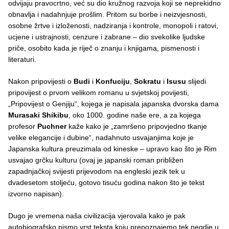
odvijaju pravocrtno, već su dio kružnog razvoja koji se neprekidno
obnavlja i nadahnjuje prošlim. Pritom su borbe i neizvjesnosti,
osobne žrtve i izloženosti, nadziranja i kontrole, monopoli i ratovi,
ucjene i ustrajnosti, cenzure i zabrane – dio svekolike ljudske
priče, osobito kada je riječ o znanju i knjigama, pismenosti i
literaturi.
Nakon pripovijesti o
Budi
i
Konfuciju
,
Sokratu
i
Isusu
slijedi
pripovijest o prvom velikom romanu u svjetskoj povijesti,
„Pripovijest o Genjiju“, kojega je napisala japanska dvorska dama
Murasaki Shikibu
, oko 1000. godine naše ere, a za kojega
profesor
Puchner
kaže kako je „zamršeno pripovjedno tkanje
velike elegancije i dubine“, nadahnuto usvajanjima koje je
Japanska kultura preuzimala od kineske – upravo kao što je Rim
usvajao grčku kulturu (ovaj je japanski roman približen
zapadnjačkoj svijesti prijevodom na engleski jezik tek u
dvadesetom stoljeću, gotovo tisuću godina nakon što je tekst
izvorno napisan).
Dugo je vremena naša civilizacija vjerovala kako je pak
autobiografsko pismo vrst teksta koju prepoznajemo tek negdje u