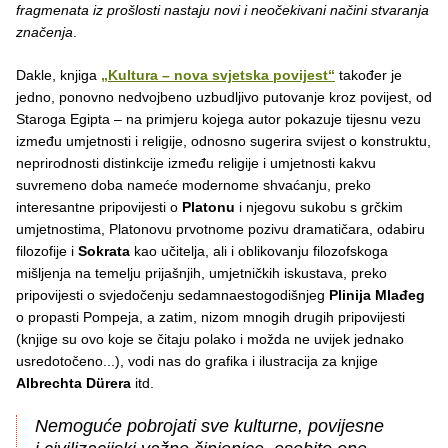
fragmenata iz prošlosti nastaju novi i neočekivani načini stvaranja
značenja
.
Dakle, knjiga
„Kultura – nova svjetska povijest“
također je
jedno, ponovno nedvojbeno uzbudljivo putovanje kroz povijest, od
Staroga Egipta – na primjeru kojega autor pokazuje tijesnu vezu
između umjetnosti i religije, odnosno sugerira svijest o konstruktu,
neprirodnosti distinkcije između religije i umjetnosti kakvu
suvremeno doba nameće modernome shvaćanju, preko
interesantne pripovijesti o
Platonu
i njegovu sukobu s grčkim
umjetnostima, Platonovu prvotnome pozivu dramatičara, odabiru
filozofije i
Sokrata
kao učitelja, ali i oblikovanju filozofskoga
mišljenja na temelju prijašnjih, umjetničkih iskustava, preko
pripovijesti o svjedočenju sedamnaestogodišnjeg
Plinija Mlađeg
o propasti Pompeja, a zatim, nizom mnogih drugih pripovijesti
(knjige su ovo koje se čitaju polako i možda ne uvijek jednako
usredotočeno...), vodi nas do grafika i ilustracija za knjige
Albrechta Dürera
itd.
Nemoguće pobrojati sve kulturne, povijesne