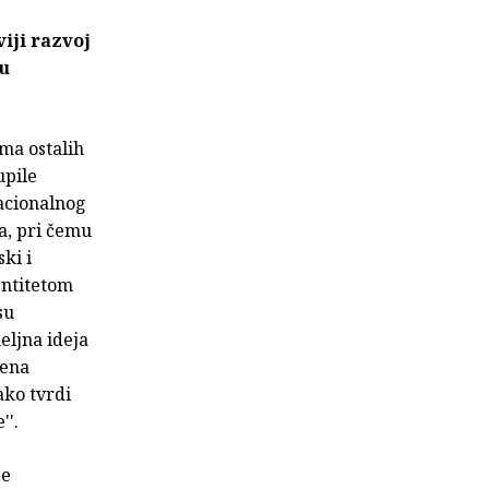
iji razvoj
nu
ima ostalih
upile
acionalnog
a, pri čemu
ki i
entitetom
su
eljna ideja
vena
ako tvrdi
''.
je