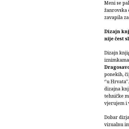
Meni se pak
žanrovska 
zavapila za
Dizajn knj
nije čest s
Dizajn knji
iznimkama 
Dragosavc
ponekih, či
‘'u Hrvata'
dizajna knj
tehničke mo
vjerujem i
Dobar dizja
vizualnu im