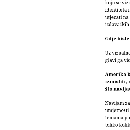
koju se viz
identiteta 
utjecati na
izdavačkih 
Gdje biste
Uz vizualno
glavi ga vi
Amerika k
izmisliti,
što navija
Navijam za
umjetnosti 
temama popu
toliko koli