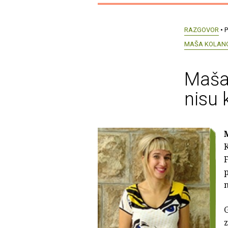
RAZGOVOR
• P
MAŠA KOLAN
Maša 
nisu 
K
F
p
n
G