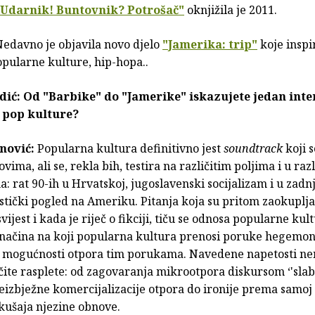
"Udarnik! Buntovnik? Potrošač"
oknjižila je 2011.
edavno je objavila novo djelo
"
Jamerika: trip
"
koje inspi
popularne kulture, hip-hopa..
ić: Od "Barbike" do "Jamerike" iskazujete jedan inte
 pop kulture?
nović:
Popularna kultura definitivno jest
soundtrack
koji 
vima, ali se, rekla bih, testira na različitim poljima i u raz
: rat 90-ih u Hrvatskoj, jugoslavenski socijalizam i u zadn
istički pogled na Ameriku. Pitanja koja su pritom zaokuplja
vijest i kada je riječ o fikciji, tiču se odnosa popularne kult
, načina na koji popularna kultura prenosi poruke hegemo
e mogućnosti otpora tim porukama. Navedene napetosti ne
čite rasplete: od zagovaranja mikrootpora diskursom ‘'slab
eizbježne komercijalizacije otpora do ironije prema samoj 
kušaja njezine obnove.