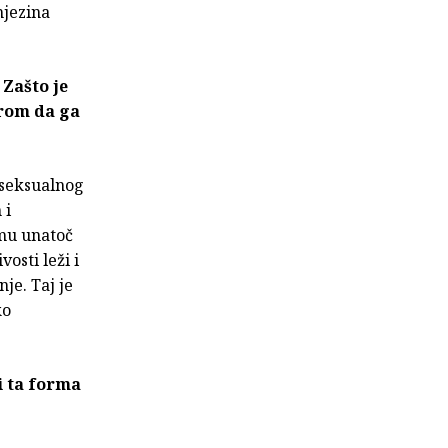
njezina
Zašto je
irom da ga
roseksualnog
 i
omu unatoč
osti leži i
je. Taj je
ko
i ta forma