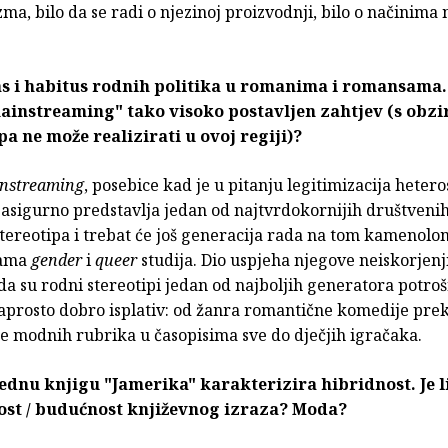
ma, bilo da se radi o njezinoj proizvodnji, bilo o načinima 
s i habitus rodnih politika u romanima i romansama. 
ainstreaming" tako visoko postavljen zahtjev (s obz
pa ne može realizirati u ovoj regiji)?
nstreaming
, posebice kad je u pitanju legitimizacija hete
zasigurno predstavlja jedan od najtvrdokornijih društvenih
stereotipa i trebat će još generacija rada na tom kamenol
kama
gender
i
queer
studija. Dio uspjeha njegove neiskorjenjiv
 da su rodni stereotipi jedan od najboljih generatora potrošn
naprosto dobro isplativ: od žanra romantične komedije pre
e modnih rubrika u časopisima sve do dječjih igračaka.
ednu knjigu "Jamerika" karakterizira hibridnost. Je l
st / budućnost književnog izraza? Moda?