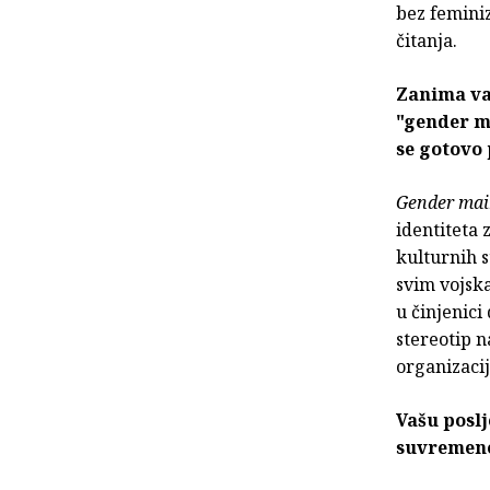
bez feminiz
čitanja.
Zanima va
"gender m
se gotovo 
Gender mai
identiteta 
kulturnih 
svim vojs
u činjenici
stereotip 
organizacij
Vašu poslj
suvremeno