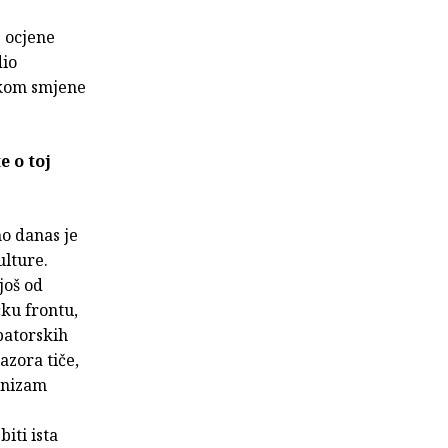
e ocjene
dio
jekom smjene
e o toj
no danas je
lture.
još od
ku frontu,
patorskih
azora tiče,
inizam
iti ista