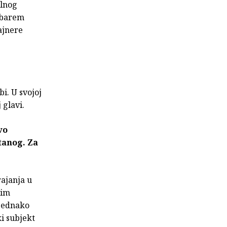
alnog
m barem
zajnere
bi. U svojoj
 glavi.
vo
štanog. Za
ajanja u
nim
 jednako
ki subjekt