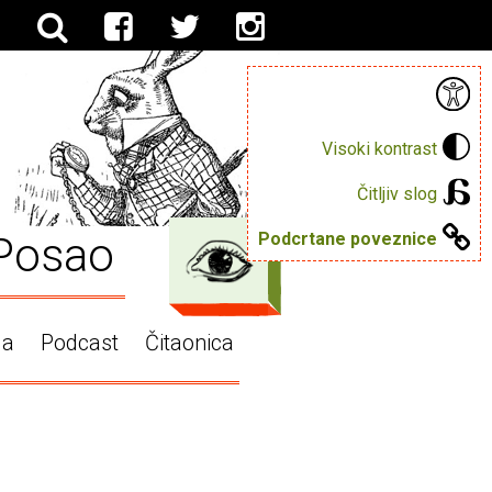
Visoki kontrast
Čitljiv slog
Posao
Podcrtane poveznice
ga
Podcast
Čitaonica