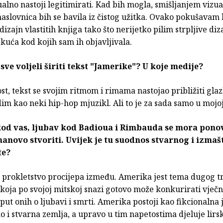
ualno nastoji legitimirati. Kad bih mogla, smišljanjem vizu
naslovnica bih se bavila iz čistog užitka. Ovako pokušava
 dizajn vlastitih knjiga tako što nerijetko pilim strpljive di
kuća kod kojih sam ih objavljivala.
 sve voljeli širiti tekst "Jamerike"? U koje medije?
st, tekst se svojim ritmom i rimama nastojao približiti glaz
dim kao neki hip-hop mjuzikl. Ali to je za sada samo u mojoj
od vas, ljubav kod Badioua i Rimbauda se mora pono
 nanovo stvoriti. Uvijek je tu suodnos stvarnog i izma
te?
 prokletstvo procijepa između. Amerika jest tema dugog tr
koja po svojoj mitskoj snazi gotovo može konkurirati vječ
t onih o ljubavi i smrti. Amerika postoji kao fikcionalna
ko i stvarna zemlja, a upravo u tim napetostima djeluje lirs