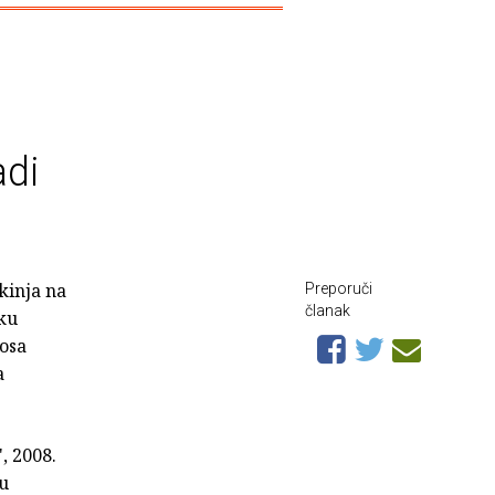
adi
kinja na
Preporuči
članak
iku
osa
a
, 2008.
ju