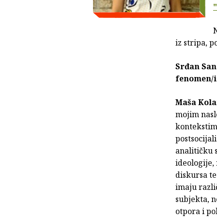
N
iz stripa, 
Srđan Sand
fenomen/i
Maša Kola
mojim naslo
kontekstima
postsocijal
analitičku s
ideologije
diskursa t
imaju razli
subjekta, n
otpora i po