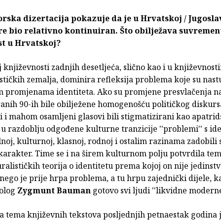
rska dizertacija pokazuje da je u Hrvatskoj / Jugoslav
re bio relativno kontinuiran. Što obilježava suvreme
st u Hrvatskoj?
 književnosti zadnjih desetljeća, slično kao i u književnost
ističkih zemalja, dominira refleksija problema koje su nast
m promjenama identiteta. Ako su promjene presvlačenja n
ranih 90-ih bile obilježene homogenošću političkog diskurs
i i mahom osamljeni glasovi bili stigmatizirani kao apatrids
 u razdoblju odgođene kulturne tranzicije ''problemi'' s id
noj, kulturnoj, klasnoj, rodnoj i ostalim razinama zadobili 
karakter. Time se i na širem kulturnom polju potvrdila tem
ralističkih teorija o identitetu prema kojoj on nije jedinst
ego je prije hrpa problema, a tu hrpu zajednički dijele, k
iolog
Zygmunt Bauman
gotovo svi ljudi ''likvidne moderne
 tema književnih tekstova posljednjih petnaestak godina 