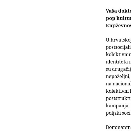
Vaša dokto
pop kultu
književno
U hrvatskoj
postsocijal
kolektivni
identiteta 
su drugačij
nepoželjni,
na nacional
kolektivni 
poststruktu
kampanja, n
poljski soc
Dominantna