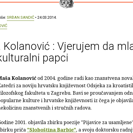
iše:
SRĐAN SANDIĆ
• 24.03.2014.
OVIĆ
Kolanović : Vjerujem da ml
kulturalni papci
Maša Kolanović
od 2004. godine radi kao znanstvena nova
atedri za noviju hrvatsku književnost Odsjeka za kroatist
ilozofskog fakulteta u Zagrebu. Bavi se proučavanjem odn
opularne kulture i hrvatske književnosti iz čega je objavil
ekolicinu znanstvenih i stručnih radova.
odine 2001. objavila zbirku poezije "Pijavice za usamljene"
zbirku priča
"Sloboština Barbie"
, a svoju doktorsku radn