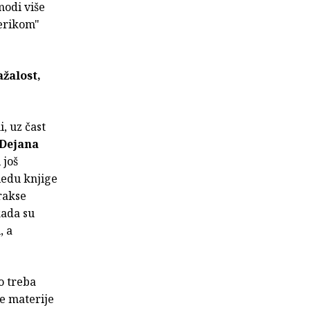
modi više
merikom"
ažalost,
, uz čast
Dejana
 još
gledu knjige
prakse
kada su
, a
o treba
je materije