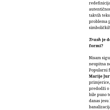
redefinicij
autentičnos
takvih teks
problema po
simboličkih
Trash
je 
formi?
Nisam sigur
neupitna n
Popularni 
Marije Ju
primjerice
predodži o 
bile puno 
danas jesu
banalizacij