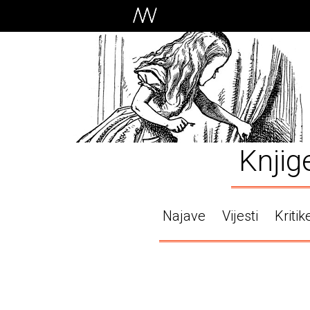
Knjig
Najave
Vijesti
Kritik