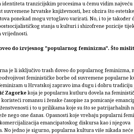
a identiteta tranzicijskim procesima u čemu vidim najveću
t suvremene hrvatske književnosti, bez obzira što estetsk
tova ponekad mogu vrtoglavo varirati. No, i to je također 
stsocijalističkog stanja u kulturi i shizofrene pozicije ti
 vrijednosti.
doveo do izvjesnog "popularnog feminizma". Što mislit
na je li isključivo trash doveo do popularnog feminizma, 
eodvojivost feminističke borbe od suvremene popularne ku
feminizam u Hrvatskoj zapravo ima dugu i dobru tradiciju 
rić Zagorke
koja je popularnu kutluru dovela na feministič
, koristeći romansu i ženske časopise za pomicanje emanci
ženstvenosti i to u prilikama koje su što se patrijarhalnih n
teže nego one danas. Opasnosti koje vrebaju popularni fem
 komercijalizacija emancipatoskog diskursa kao i njegova
a. No jedno je sigurno, popularna kultura više nikada neće b