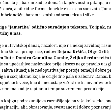
 čini da je, barem kad je domaća književnost u pitanju, u 
čistoća, a hibridne forme donekle eksces pa sam zato "Ja
 hibridnošću, barem u smislu odnosa teksta i slike.
ige "Jamerika" odlično surađuje s tekstom. To ipak, n
lučaj u nas.
ge u Hrvatskoj danas, nažalost, nije na nekoj zavidnoj razini
kao što su, primjerice, radovi
Dejana Kršića
,
Olge Grlić
,
a Rute
,
Damira Gamulina Gambe
,
Željka Serdarevića
i
je su upečatljive naslovnice prije eksces nego pravilo u iz
'. Takva situacija je nedopustiva jer postoje temelji dobre 
iga u socijalizmu koja je očigledno pala u zaborav. Danas, 
gućnosti veće, kao da nedostaje više strasti i inventivnosti
 vremena kad je u pitanju tempo suvremene produkcije.
n knjiga podrazumijeva razmišljanje na više kolosjeka, on
aginaciju, ali i obrazovanje, svestranost i dobro poznavan