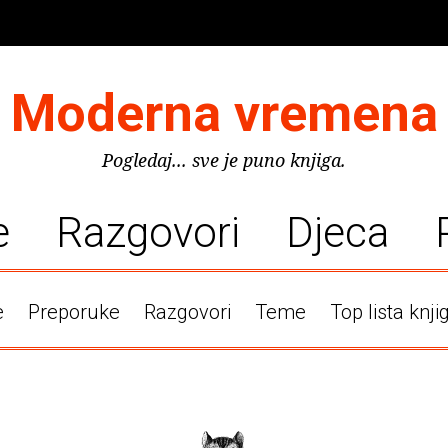
Moderna vremena
Pogledaj... sve je puno knjiga.
e
Razgovori
Djeca
e
Preporuke
Razgovori
Teme
Top lista knji