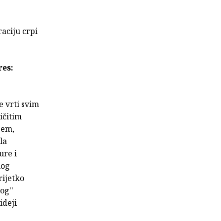
raciju crpi
res:
se vrti svim
ličitim
jem,
la
ure i
nog
rijetko
og''
ideji