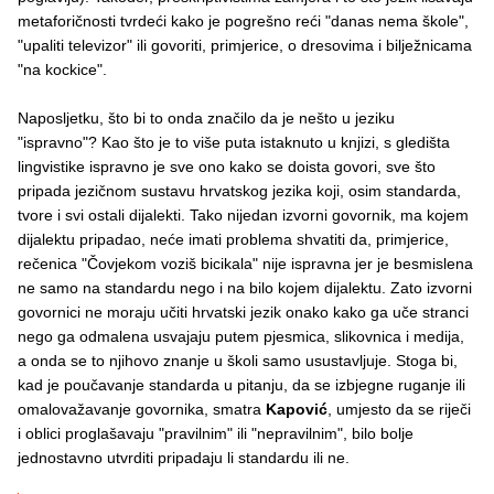
metaforičnosti tvrdeći kako je pogrešno reći "danas nema škole",
"upaliti televizor" ili govoriti, primjerice, o dresovima i bilježnicama
"na kockice".
Naposljetku, što bi to onda značilo da je nešto u jeziku
"ispravno"? Kao što je to više puta istaknuto u knjizi, s gledišta
lingvistike ispravno je sve ono kako se doista govori, sve što
pripada jezičnom sustavu hrvatskog jezika koji, osim standarda,
tvore i svi ostali dijalekti. Tako nijedan izvorni govornik, ma kojem
dijalektu pripadao, neće imati problema shvatiti da, primjerice,
rečenica "Čovjekom voziš bicikala" nije ispravna jer je besmislena
ne samo na standardu nego i na bilo kojem dijalektu. Zato izvorni
govornici ne moraju učiti hrvatski jezik onako kako ga uče stranci
nego ga odmalena usvajaju putem pjesmica, slikovnica i medija,
a onda se to njihovo znanje u školi samo usustavljuje. Stoga bi,
kad je poučavanje standarda u pitanju, da se izbjegne ruganje ili
omalovažavanje govornika, smatra
Kapović
, umjesto da se riječi
i oblici proglašavaju "pravilnim" ili "nepravilnim", bilo bolje
jednostavno utvrditi pripadaju li standardu ili ne.