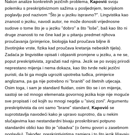
Nakon analize konkretnih jezičnih problema,
Kapović
svoju
polemiku s preskriptivizmom sažima u posljednjem, teorijskom
poglavlju pod nazivom "Što je u jeziku ispravno?". Lingvistika kao
znanost o jeziku, navodi autor, ne može donositi vrijednosne
sudove o tome što je u jeziku "dobro" a što "loše", baš kao što ni
druge znanosti to ne čine kad je u pitanju predmet njihova
proučavanja (primjerice, biologija kad proučava biljne ili
životinjske vrste, fizika kad proučava kretanja nebeskih tijela).
Zadaća je lingvistike opisati i objasniti promjene u jeziku, a ne se,
poput preskriptivista, zgražati nad njima. Jezik se po svojoj prirodi
neprestano mijenja i nema dokaza, kao što tvrde neki jezični
puristi, da bi ga mogla ugroziti upotreba tuđica, primjerice
anglizama, pa ga nije potrebno ni "braniti" od štetnih utjecaja.
Osim toga, i sam je standard fluidan, osim što se i on mijenja,
sastoji se od mnogo elemenata govornog jezika koje nije moguće
sve propisati i od kojih su mnogi negdje u "sivoj zoni". Argumentu
preskriptivista da oni samo "brane" standard,
Kapović
se
suprotstavlja navodeći kako je upravo suprotno, da u nekim
slučajevima kao nestandardni bivaju proskribirani potpuno
standardni oblici kao što je "obadva" (o čemu govori u zasebnom
poglavlju). Također, preskriptivistima zamjera i to što jezik lišavaju