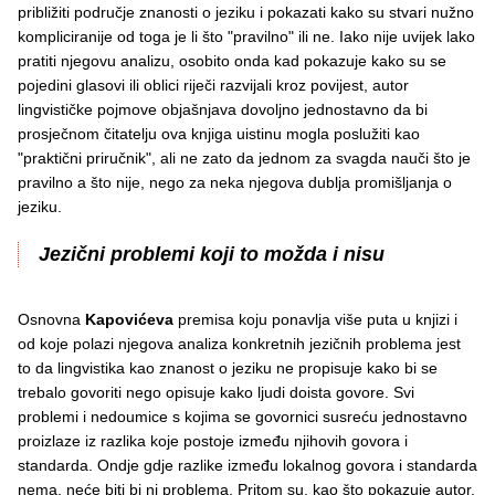
približiti područje znanosti o jeziku i pokazati kako su stvari nužno
kompliciranije od toga je li što "pravilno" ili ne. Iako nije uvijek lako
pratiti njegovu analizu, osobito onda kad pokazuje kako su se
pojedini glasovi ili oblici riječi razvijali kroz povijest, autor
lingvističke pojmove objašnjava dovoljno jednostavno da bi
prosječnom čitatelju ova knjiga uistinu mogla poslužiti kao
"praktični priručnik", ali ne zato da jednom za svagda nauči što je
pravilno a što nije, nego za neka njegova dublja promišljanja o
jeziku.
Jezični problemi koji to možda i nisu
Osnovna
Kapovićeva
premisa koju ponavlja više puta u knjizi i
od koje polazi njegova analiza konkretnih jezičnih problema jest
to da lingvistika kao znanost o jeziku ne propisuje kako bi se
trebalo govoriti nego opisuje kako ljudi doista govore. Svi
problemi i nedoumice s kojima se govornici susreću jednostavno
proizlaze iz razlika koje postoje između njihovih govora i
standarda. Ondje gdje razlike između lokalnog govora i standarda
nema, neće biti bi ni problema. Pritom su, kao što pokazuje autor,