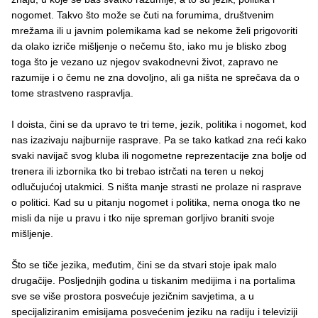
nogomet. Takvo što može se čuti na forumima, društvenim
mrežama ili u javnim polemikama kad se nekome želi prigovoriti
da olako izriče mišljenje o nečemu što, iako mu je blisko zbog
toga što je vezano uz njegov svakodnevni život, zapravo ne
razumije i o čemu ne zna dovoljno, ali ga ništa ne sprečava da o
tome strastveno raspravlja.
I doista, čini se da upravo te tri teme, jezik, politika i nogomet, kod
nas izazivaju najburnije rasprave. Pa se tako katkad zna reći kako
svaki navijač svog kluba ili nogometne reprezentacije zna bolje od
trenera ili izbornika tko bi trebao istrčati na teren u nekoj
odlučujućoj utakmici. S ništa manje strasti ne prolaze ni rasprave
o politici. Kad su u pitanju nogomet i politika, nema onoga tko ne
misli da nije u pravu i tko nije spreman gorljivo braniti svoje
mišljenje.
Što se tiče jezika, međutim, čini se da stvari stoje ipak malo
drugačije. Posljednjih godina u tiskanim medijima i na portalima
sve se više prostora posvećuje jezičnim savjetima, a u
specijaliziranim emisijama posvećenim jeziku na radiju i televiziji