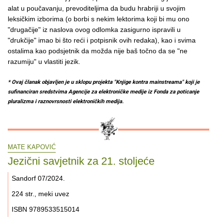
alat u poučavanju, prevoditeljima da budu hrabriji u svojim
leksičkim izborima (o borbi s nekim lektorima koji bi mu ono
"drugačije" iz naslova ovog odlomka zasigurno ispravili u
"drukčije" imao bi što reći i potpisnik ovih redaka), kao i svima
ostalima kao podsjetnik da možda nije baš točno da se "ne
razumiju" u vlastiti jezik.
* Ovaj članak objavljen je u sklopu projekta "Knjige kontra mainstreama" koji je
sufinanciran sredstvima Agencije za elektroničke medije iz Fonda za poticanje
pluralizma i raznovrsnosti elektroničkih medija.
MATE KAPOVIĆ
Jezični savjetnik za 21. stoljeće
Sandorf 07/2024.
224 str., meki uvez
ISBN 9789533515014