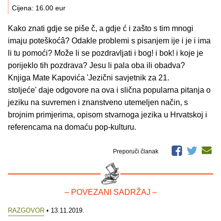
Cijena: 16.00 eur
Kako znati gdje se piše č, a gdje ć i zašto s tim mnogi
imaju poteškoćâ? Odakle problemi s pisanjem ije i je i ima
li tu pomoći? Može li se pozdravljati i bog! i bok! i koje je
porijeklo tih pozdrava? Jesu li pala oba ili obadva?
Knjiga Mate Kapovića 'Jezični savjetnik za 21.
stoljeće' daje odgovore na ova i slična popularna pitanja o
jeziku na suvremen i znanstveno utemeljen način, s
brojnim primjerima, opisom stvarnoga jezika u Hrvatskoj i
referencama na domaću pop-kulturu.
Preporuči članak
– POVEZANI SADRŽAJ –
RAZGOVOR
• 13.11.2019.