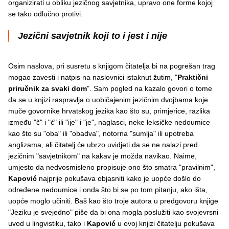
organizirati u obliku jezičnog savjetnika, upravo one forme kojoj
se tako odlučno protivi.
Jezični savjetnik koji to i jest i nije
Osim naslova, pri susretu s knjigom čitatelja bi na pogrešan trag
mogao zavesti i natpis na naslovnici istaknut žutim, "
Praktični
priručnik za svaki dom
". Sam pogled na kazalo govori o tome
da se u knjizi raspravlja o uobičajenim jezičnim dvojbama koje
muče govornike hrvatskog jezika kao što su, primjerice, razlika
između "č" i "ć" ili "ije" i "je", naglasci, neke leksičke nedoumice
kao što su "oba" ili "obadva", notorna "sumlja" ili upotreba
anglizama, ali čitatelj će ubrzo uvidjeti da se ne nalazi pred
jezičnim "savjetnikom" na kakav je možda navikao. Naime,
umjesto da nedvosmisleno propisuje ono što smatra "pravilnim",
Kapović
najprije pokušava objasniti kako je uopće došlo do
određene nedoumice i onda što bi se po tom pitanju, ako išta,
uopće moglo učiniti. Baš kao što troje autora u predgovoru knjige
"Jeziku je svejedno" piše da bi ona mogla poslužiti kao svojevrsni
uvod u lingvistiku, tako i
Kapović
u ovoj knjizi čitatelju pokušava