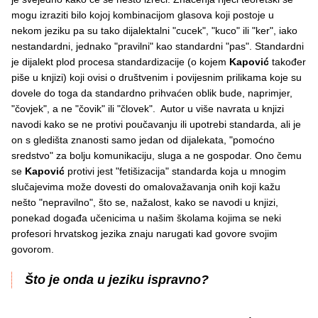
mogu izraziti bilo kojoj kombinacijom glasova koji postoje u
nekom jeziku pa su tako dijalektalni "cucek", "kuco" ili "ker", iako
nestandardni, jednako "pravilni" kao standardni "pas". Standardni
je dijalekt plod procesa standardizacije (o kojem
Kapović
također
piše u knjizi) koji ovisi o društvenim i povijesnim prilikama koje su
dovele do toga da standardno prihvaćen oblik bude, naprimjer,
"čovjek", a ne "čovik" ili "človek". Autor u više navrata u knjizi
navodi kako se ne protivi poučavanju ili upotrebi standarda, ali je
on s gledišta znanosti samo jedan od dijalekata, "pomoćno
sredstvo" za bolju komunikaciju,
sluga a ne gospodar. Ono čemu
se
Kapović
protivi jest "fetišizacija" standarda koja u mnogim
slučajevima može dovesti do omalovažavanja onih koji kažu
nešto "nepravilno", što se, nažalost, kako se navodi u knjizi,
ponekad događa učenicima u našim školama kojima se neki
profesori hrvatskog jezika znaju narugati kad govore svojim
govorom.
Što je onda u jeziku ispravno?