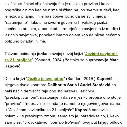
jezični stručnjaci objašnjavaju što je u jeziku pravilno i kakve
pogreške činimo kad se njime služimo pa, po svemu sudeći, kad
je jezik u pitanju, i nije baš posve točno da se svi u njega
"razumijemo". Iako smo izvorni govornici hrvatskog jezika,
suočeni s brojnim, a ponekad i proturječnim savjetima iz medija i
jezičnih savjetnika, ponekad imamo dojam kao da nikad nećemo
potpuno ovladati njime.
Takvom poimanju jezika u svojoj novoj knjizi "
Jezični savjetnik
za 21. stoljeće
" (Sandorf, 2024.) žestoko se suprotstavlja
Mate
Kapović
.
Dok u knjizi "
Jeziku je svejedno
" (Sandorf, 2019.)
Kapović
i
njegovo dvoje koautora
Daliborka Sarić
i
Anđel Starčević
na
neki način demistificiraju ono što nazivaju jezičnim
"preskriptivizmom", nastojanjem da se u jeziku propiše ono što je
"pravilno" i "nepravilno" i onda to nametne njegovim govornicima,
u "Jezičnom savjetniku za 21. stoljeće"
Kapović
nastavlja
polemiku s preskriptivizmom, samo što je, paradoksalno, i, kako
sam piše, "provokativno i pomalo
trolerski
", ovaj put knjigu odlučio