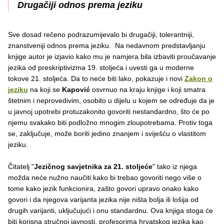
Drugačiji odnos prema jeziku
Sve dosad rečeno podrazumijevalo bi drugačiji, tolerantniji,
znanstveniji odnos prema jeziku. Na nedavnom predstavljanju
knjige autor je izjavio kako mu je namjera bila izbaviti proučavanje
jezika od preskriptivizma 19. stoljeća i uvesti ga u moderne
tokove 21. stoljeća. Da to neće biti lako, pokazuje i novi
Zakon o
jeziku
na koji se
Kapović
osvrnuo na kraju knjige i koji smatra
štetnim i neprovedivim, osobito u dijelu u kojem se određuje da je
u javnoj upotrebi protuzakonito govoriti nestandardno, što će po
njemu svakako biti podložno mnogim zloupotrebama. Protiv toga
se, zaključuje, može boriti jedino znanjem i sviješću o vlastitom
jeziku.
Čitatelj "
Jezičnog savjetnika za 21. stoljeće
" tako iz njega
možda neće nužno naučiti kako bi trebao govoriti nego više o
tome kako jezik funkcionira, zašto govori upravo onako kako
govori i da njegova varijanta jezika nije ništa bolja ili lošija od
drugih varijanti, uključujući i onu standardnu. Ova knjiga stoga će
biti korisna stručnoj javnosti, profesorima hrvatskog jezika kao