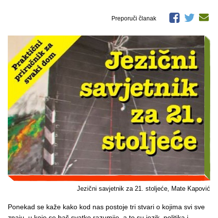
Preporuči članak
Jezični savjetnik za 21. stoljeće, Mate Kapović
Ponekad se kaže kako kod nas postoje tri stvari o kojima svi sve
znaju, u koje se baš svatko razumije, a to su jezik, politika i