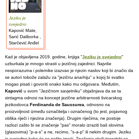
Jeziku je
svejedno
Kapović Mate,
Sarić Daliborka ,
Starčević Anđel
Kad je objavljena 2019. godine, knjiga "
Jeziku je svejedno
"
uzburkala je mnogo strasti u jezičnoj zajednici. Najviše
nesporazuma i polemike izazvao je njezin naslov koji bi značio da
se autori tobože zalažu za "jezičnu anarhiju" u kojoj bi svatko
mogao pisati i govoriti onako kako mu odgovara. Međutim,
Kapović
u svom "Jezičnom savjetniku" objašnjava da se ta
sintagma odnosi na koncept jezične arbitrarnosti švicarskog
jezikoslovca
Ferdinanda de Saussurea
, odnosno na
proizvoljnost između označitelja i označenog (to jest, pojavnog
oblika riječi i njezina značenja). Drugim riječima, ne postoje
razlozi zašto bi se značenje "pas" moralo izraziti baš slovima
(glasovima) "p-a-s" a ne, recimo, "s-a-p" ili nekim drugim. Jeziku
je svejedno kako će se nešto izreći. Značenja riječi teoretski se