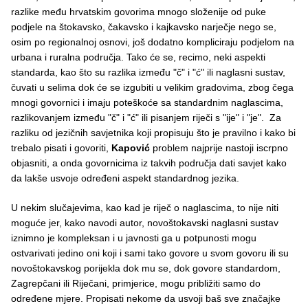
razlike među hrvatskim govorima mnogo složenije od puke
podjele na štokavsko, čakavsko i kajkavsko narječje nego se,
osim po regionalnoj osnovi, još dodatno kompliciraju podjelom na
urbana i ruralna područja. Tako će se, recimo, neki aspekti
standarda, kao što su razlika između "č" i "ć" ili naglasni sustav,
čuvati u selima dok će se izgubiti u velikim gradovima, zbog čega
mnogi govornici i imaju poteškoće sa standardnim naglascima,
razlikovanjem između "č" i "ć" ili pisanjem riječi s "ije" i "je". Za
razliku od jezičnih savjetnika koji propisuju što je pravilno i kako bi
trebalo pisati i govoriti,
Kapović
problem najprije nastoji iscrpno
objasniti, a onda govornicima iz takvih područja dati savjet kako
da lakše usvoje određeni aspekt standardnog jezika.
U nekim slučajevima, kao kad je riječ o naglascima, to nije niti
moguće jer, kako navodi autor, novoštokavski naglasni sustav
iznimno je kompleksan i u javnosti ga u potpunosti mogu
ostvarivati jedino oni koji i sami tako govore u svom govoru ili su
novoštokavskog porijekla dok mu se, dok govore standardom,
Zagrepčani ili Riječani, primjerice, mogu približiti samo do
određene mjere. Propisati nekome da usvoji baš sve značajke