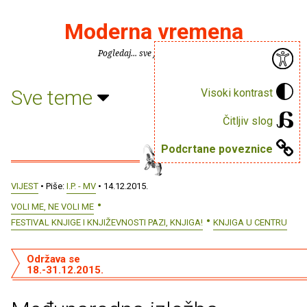
Moderna vremena
Pogledaj... sve je puno knjiga.
Sve teme
Visoki kontrast
Čitljiv slog
Podcrtane poveznice
VIJEST
• Piše:
I.P. - MV
• 14.12.2015.
VOLI ME, NE VOLI ME
FESTIVAL KNJIGE I KNJIŽEVNOSTI PAZI, KNJIGA!
KNJIGA U CENTRU
Održava se
18.-31.12.2015.