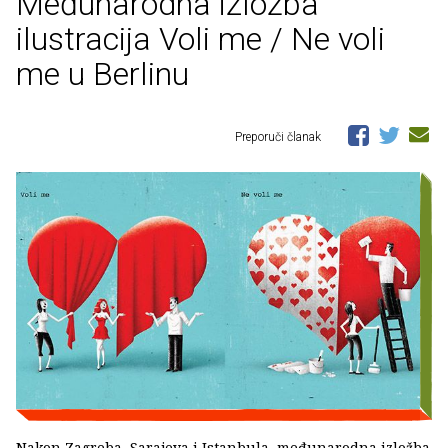
Međunarodna izložba
ilustracija Voli me / Ne voli
me u Berlinu
Preporuči članak
Nakon Zagreba, Sarajeva i Istanbula, međunarodna izložba