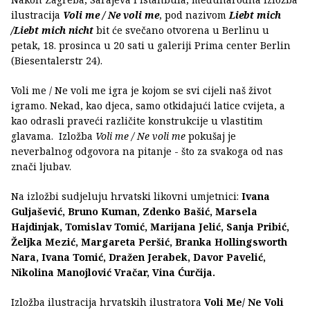
ilustracija
Voli me / Ne voli me
, pod nazivom
Liebt mich
/Liebt mich nicht
bit će svečano otvorena u Berlinu u
petak, 18. prosinca u 20 sati u galeriji Prima center Berlin
(Biesentalerstr 24).
Voli me / Ne voli me igra je kojom se svi cijeli naš život
igramo. Nekad, kao djeca, samo otkidajući latice cvijeta, a
kao odrasli praveći različite konstrukcije u vlastitim
glavama. Izložba
Voli me / Ne voli me
pokušaj je
neverbalnog odgovora na pitanje - što za svakoga od nas
znači ljubav.
Na izložbi sudjeluju hrvatski likovni umjetnici:
Ivana
Guljašević, Bruno Kuman, Zdenko Bašić, Marsela
Hajdinjak, Tomislav Tomić, Marijana Jelić, Sanja Pribić,
Željka Mezić, Margareta Peršić, Branka Hollingsworth
Nara, Ivana Tomić, Dražen Jerabek, Davor Pavelić,
Nikolina Manojlović Vračar, Vina Ćurčija.
Izložba ilustracija hrvatskih ilustratora
Voli Me/ Ne Voli