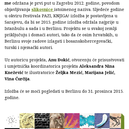
me
održana je prvi put u Zagrebu 2012. godine, povodom
objavljivanja
slikovnice
istoimenog naziva. Sljedeće godine
u okviru Festivala PAZI, KNJIGA! izložba je postavljena u
Sarajevu, da bi se 2015. godine izložba održala najprije u
Istanbulu a sada i u Berlinu. Projektu se u svakoj zemlji
priključuju i domaći autori, tako da će osim hrvatskih, u
Berlinu svoje radove izlagati i bosanskohercegovački,
turski i njemački autori.
Uz autoricu projekta,
Anu Đokić
, otvorenju će prisustvovati
i umjetnička koordinatorica projekta
Aleksandra Nina
Knežević
te ilustratorice
Željka Mezić, Marijana Jelić,
Vina Ćurčija
.
Izložba će se moći pogledati u Berlinu do 31. prosinca 2015.
godine.