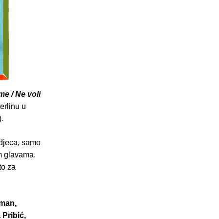
me / Ne voli
erlinu u
).
 djeca, samo
tim glavama.
to za
uman,
 Pribić,