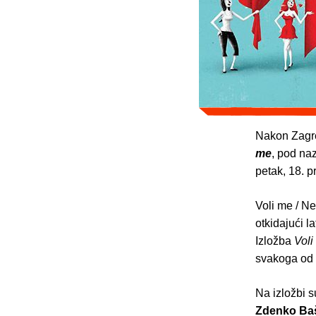
Nakon Zagre
me
, pod n
petak, 18. p
Voli me / Ne
otkidajući l
Izložba
Voli
svakoga od 
Na izložbi s
Zdenko Baši