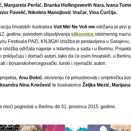
ć, Margareta Peršić, Branka Hollingsworth Nara, Ivana Tomi
vor Pavelić, Nikolina Manojlović Vračar, Vina Ćurčija.
racija hrvatskih ilustratora
Voli Me/ Ne Voli me
održana je prvi p
2. godine, povodom objavljivanja
slikovnice
istoimenog naziv
iru Festivala PAZI, KNJIGA! izložba je postavljena u Sarajevu, 
 izložba održala najprije u Istanbulu a sada i u Berlinu. Projekt
i priključuju i domaći autori, tako da će osim hrvatskih, u Berlin
ati i bosanskohercegovački, turski i njemački autori.
projekta,
Anu Đokić
, otvorenju će prisustvovati i umjetnička ko
ksandra Nina Knežević
te ilustratorice
Željka Mezić, Marijana 
e moći pogledati u Berlinu do 31. prosinca 2015. godine.