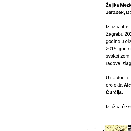
Željka Mezi
Jerabek, Da
Izložba ilust
Zagrebu 201
godine u okv
2015. godine
svakoj zemlj
radove izlag
Uz autoricu 
projekta
Ale
Ćurčija
.
Izložba će s