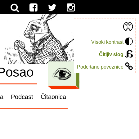
Visoki kontrast
Čitljiv slog
Podcrtane poveznice
Posao
ga
Podcast
Čitaonica