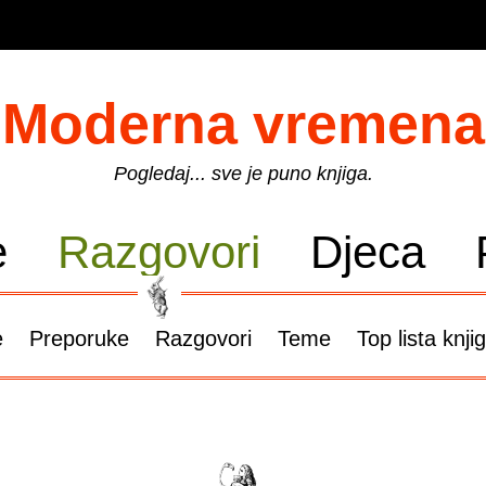
Moderna vremena
Pogledaj... sve je puno knjiga.
e
Razgovori
Djeca
e
Preporuke
Razgovori
Teme
Top lista knji