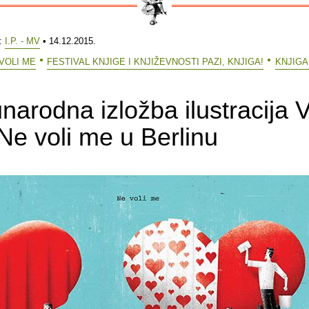
e:
I.P. - MV
• 14.12.2015.
 VOLI ME
FESTIVAL KNJIGE I KNJIŽEVNOSTI PAZI, KNJIGA!
KNJIGA
arodna izložba ilustracija V
Ne voli me u Berlinu