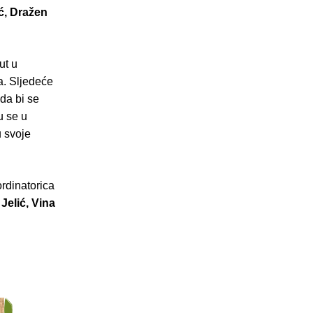
ć, Dražen
ut u
a. Sljedeće
da bi se
u se u
u svoje
ordinatorica
Jelić, Vina