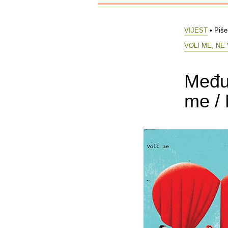
VIJEST
• Piš
VOLI ME, NE
Međun
me / 