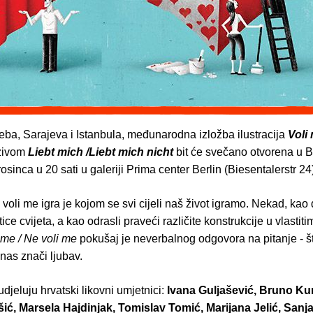
ba, Sarajeva i Istanbula, međunarodna izložba ilustracija
Voli 
azivom
Liebt mich /Liebt mich nicht
bit će svečano otvorena u B
rosinca u 20 sati u galeriji Prima center Berlin (Biesentalerstr 24
 voli me igra je kojom se svi cijeli naš život igramo. Nekad, kao
atice cvijeta, a kao odrasli praveći različite konstrukcije u vlasti
 me / Ne voli me
pokušaj je neverbalnog odgovora na pitanje - š
nas znači ljubav.
udjeluju hrvatski likovni umjetnici:
Ivana Guljašević, Bruno K
ć, Marsela Hajdinjak, Tomislav Tomić, Marijana Jelić, Sanja