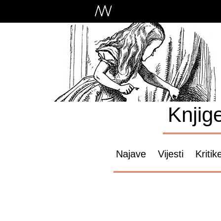
Knjig
Najave
Vijesti
Kritik