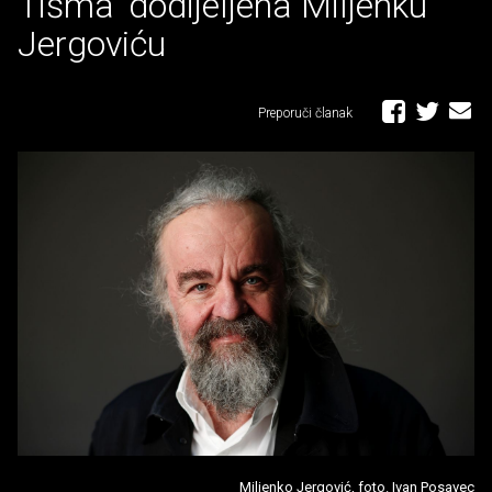
Tišma' dodijeljena Miljenku
Jergoviću
Preporuči članak
Miljenko Jergović, foto. Ivan Posavec