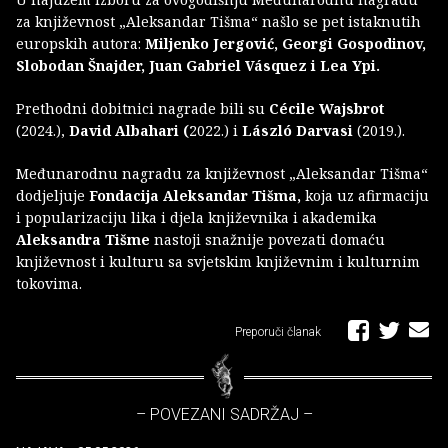
za književnost „Aleksandar Tišma“ našlo se pet istaknutih
europskih autora:
Miljenko Jergović, Georgi Gospodinov,
Slobodan Šnajder, Juan Gabriel Vásquez i Lea Ypi.
Prethodni dobitnici nagrade bili su
Cécile Wajsbrot
(2024.),
David Albahari (
2022.) i
László Darvasi
(2019.).
Međunarodnu nagradu za književnost „Aleksandar Tišma“
dodjeljuje
Fondacija Aleksandar Tišma,
koja uz afirmaciju
i popularizaciju lika i djela književnika i akademika
Aleksandra Tišme
nastoji snažnije povezati domaću
književnost i kulturu sa svjetskim književnim i kulturnim
tokovima.
Preporuči članak
– POVEZANI SADRŽAJ –