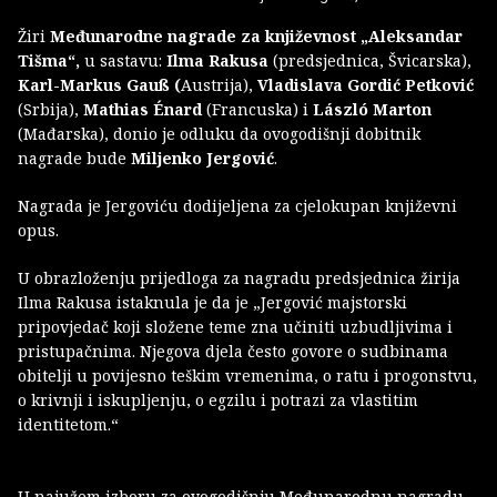
Žiri
Međunarodne nagrade za književnost „Aleksandar
Tišma“,
u sastavu:
Ilma Rakusa
(predsjednica, Švicarska),
Karl-Markus Gauß (
Austrija),
Vladislava Gordić Petković
(Srbija),
Mathias Énard
(Francuska) i
László Marton
(Mađarska), donio je odluku da ovogodišnji dobitnik
nagrade bude
Miljenko Jergović
.
Nagrada je Jergoviću dodijeljena za cjelokupan književni
opus.
U obrazloženju prijedloga za nagradu predsjednica žirija
Ilma Rakusa istaknula je da je „Jergović majstorski
pripovjedač koji složene teme zna učiniti uzbudljivima i
pristupačnima. Njegova djela često govore o sudbinama
obitelji u povijesno teškim vremenima, o ratu i progonstvu,
o krivnji i iskupljenju, o egzilu i potrazi za vlastitim
identitetom.“
U najužem izboru za ovogodišnju Međunarodnu nagradu