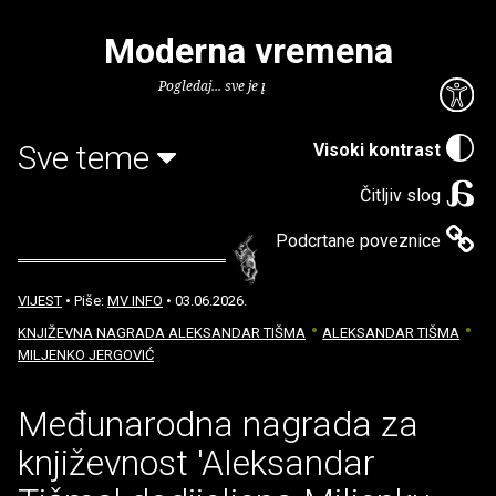
Moderna vremena
Pogledaj... sve je puno knjiga.
Sve teme
Visoki kontrast
Čitljiv slog
Podcrtane poveznice
VIJEST
• Piše:
MV INFO
• 03.06.2026.
KNJIŽEVNA NAGRADA ALEKSANDAR TIŠMA
ALEKSANDAR TIŠMA
MILJENKO JERGOVIĆ
Međunarodna nagrada za
književnost 'Aleksandar