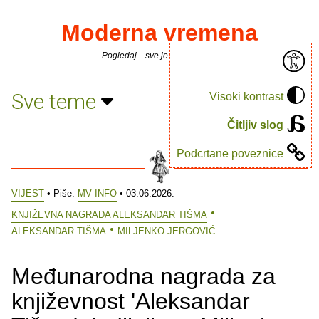
Moderna vremena
Pogledaj... sve je puno knjiga.
Sve teme
Visoki kontrast
Čitljiv slog
Podcrtane poveznice
VIJEST
• Piše:
MV INFO
• 03.06.2026.
KNJIŽEVNA NAGRADA ALEKSANDAR TIŠMA
ALEKSANDAR TIŠMA
MILJENKO JERGOVIĆ
Međunarodna nagrada za
književnost 'Aleksandar