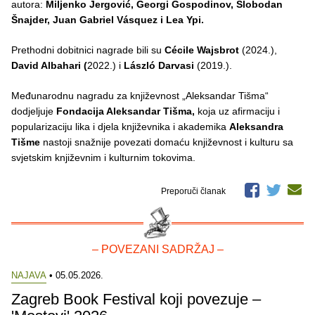
autora:
Miljenko Jergović, Georgi Gospodinov, Slobodan
Šnajder, Juan Gabriel Vásquez i Lea Ypi.
Prethodni dobitnici nagrade bili su
Cécile Wajsbrot
(2024.),
David Albahari (
2022.) i
László Darvasi
(2019.).
Međunarodnu nagradu za književnost „Aleksandar Tišma“
dodjeljuje
Fondacija Aleksandar Tišma,
koja uz afirmaciju i
popularizaciju lika i djela književnika i akademika
Aleksandra
Tišme
nastoji snažnije povezati domaću književnost i kulturu sa
svjetskim književnim i kulturnim tokovima.
Preporuči članak
– POVEZANI SADRŽAJ –
NAJAVA
• 05.05.2026.
Zagreb Book Festival koji povezuje –