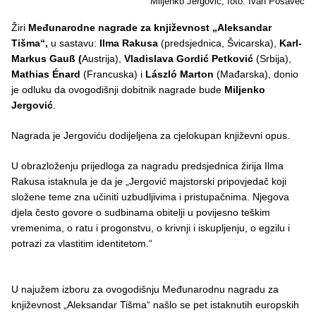
Miljenko Jergović, foto. Ivan Posavec
Žiri
Međunarodne nagrade za književnost „Aleksandar
Tišma“,
u sastavu:
Ilma Rakusa
(predsjednica, Švicarska),
Karl-
Markus Gauß (
Austrija),
Vladislava Gordić Petković
(Srbija),
Mathias Énard
(Francuska) i
László Marton
(Mađarska), donio
je odluku da ovogodišnji dobitnik nagrade bude
Miljenko
Jergović
.
Nagrada je Jergoviću dodijeljena za cjelokupan književni opus.
U obrazloženju prijedloga za nagradu predsjednica žirija Ilma
Rakusa istaknula je da je „Jergović majstorski pripovjedač koji
složene teme zna učiniti uzbudljivima i pristupačnima. Njegova
djela često govore o sudbinama obitelji u povijesno teškim
vremenima, o ratu i progonstvu, o krivnji i iskupljenju, o egzilu i
potrazi za vlastitim identitetom.“
U najužem izboru za ovogodišnju Međunarodnu nagradu za
književnost „Aleksandar Tišma“ našlo se pet istaknutih europskih