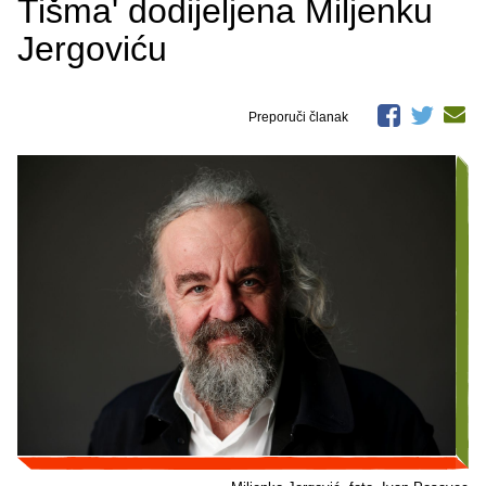
Tišma' dodijeljena Miljenku
Jergoviću
Preporuči članak