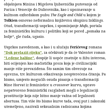
objašnjava Ninina i Nigelova ljubavnička putovanja od
Pariza i Venecije do Dubrovnika, kao i upoznavanje u
kultnom oxfordskom pubu
The Eagle and Child
u kojem je
Tolkien
osnovao neformalnu književnu skupinu Inklings.
Otud, transformaciji usprkos, i spominjanje
Mufa
, portala
za feminističku kulturu i politiku koji se pored „pomaka na
bolje“, gle čuda, ugasio.
Usprkos navedenom, a kao i u slučaju
Ferićevog
romana
"Dok prelaziš rijeku"
, za očekivati je da će Valentov roman
"Ledene haljine"
, dospije li uopće znatnije u žižu interesa,
biti ocijenjen kao mačistička proza koja je civilizacijski
manje-više prevaziđena. Što samim tim obvezuje na
oprezna, tzv. kulturom otkazivanja neopterećena čitanja. Pa
bismo, umjesto mogućih osuda pisanja o transformaciji
Nine Horvat iz feministice u
crossover
kurvu, upravo
nepatvoreno feministički razglabati mogli o legalizaciji
prostitucije koja nije bitno manje važna od legalnosti
abortusa. Tim više što bismo kurve tada, ovaj put i zakonski
utemeljeno, nazivali seksualnim radnicama kojima