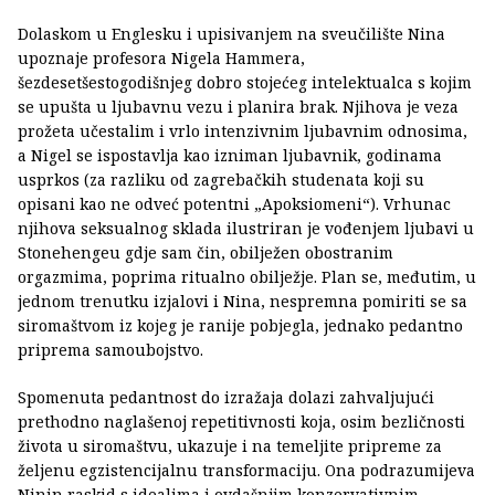
Dolaskom u Englesku i upisivanjem na sveučilište Nina
upoznaje profesora Nigela Hammera,
šezdesetšestogodišnjeg dobro stojećeg intelektualca s kojim
se upušta u ljubavnu vezu i planira brak. Njihova je veza
prožeta učestalim i vrlo intenzivnim ljubavnim odnosima,
a Nigel se ispostavlja kao izniman ljubavnik, godinama
usprkos (za razliku od zagrebačkih studenata koji su
opisani kao ne odveć potentni „Apoksiomeni“). Vrhunac
njihova seksualnog sklada ilustriran je vođenjem ljubavi u
Stonehengeu gdje sam čin, obilježen obostranim
orgazmima, poprima ritualno obilježje. Plan se, međutim, u
jednom trenutku izjalovi i Nina, nespremna pomiriti se sa
siromaštvom iz kojeg je ranije pobjegla, jednako pedantno
priprema samoubojstvo.
Spomenuta pedantnost do izražaja dolazi zahvaljujući
prethodno naglašenoj repetitivnosti koja, osim bezličnosti
života u siromaštvu, ukazuje i na temeljite pripreme za
željenu egzistencijalnu transformaciju. Ona podrazumijeva
Ninin raskid s idealima i ovdašnjim konzervativnim