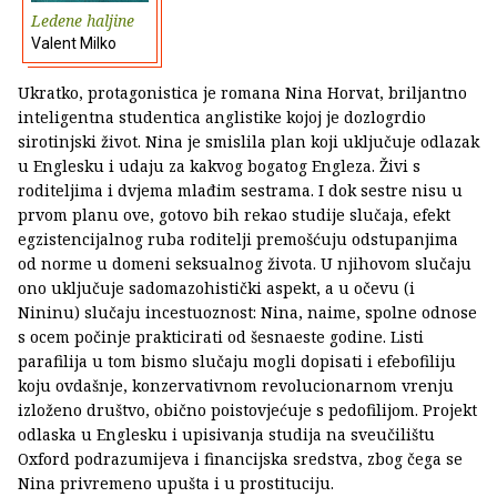
Ledene haljine
Valent Milko
Ukratko, protagonistica je romana Nina Horvat, briljantno
inteligentna studentica anglistike kojoj je dozlogrdio
sirotinjski život. Nina je smislila plan koji uključuje odlazak
u Englesku i udaju za kakvog bogatog Engleza. Živi s
roditeljima i dvjema mlađim sestrama. I dok sestre nisu u
prvom planu ove, gotovo bih rekao studije slučaja, efekt
egzistencijalnog ruba roditelji premošćuju odstupanjima
od norme u domeni seksualnog života. U njihovom slučaju
ono uključuje sadomazohistički aspekt, a u očevu (i
Nininu) slučaju incestuoznost: Nina, naime, spolne odnose
s ocem počinje prakticirati od šesnaeste godine. Listi
parafilija u tom bismo slučaju mogli dopisati i efebofiliju
koju ovdašnje, konzervativnom revolucionarnom vrenju
izloženo društvo, obično poistovjećuje s pedofilijom. Projekt
odlaska u Englesku i upisivanja studija na sveučilištu
Oxford podrazumijeva i financijska sredstva, zbog čega se
Nina privremeno upušta i u prostituciju.