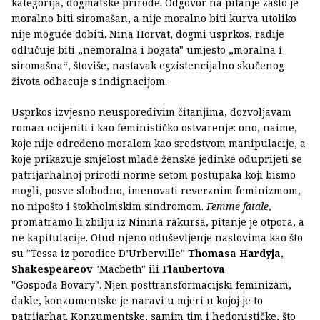
kategorija, dogmatske prirode. Odgovor na pitanje zašto je
moralno biti siromašan, a nije moralno biti kurva utoliko
nije moguće dobiti. Nina Horvat, dogmi usprkos, radije
odlučuje biti „nemoralna i bogata" umjesto „moralna i
siromašna“, štoviše, nastavak egzistencijalno skučenog
života odbacuje s indignacijom.
Usprkos izvjesno neusporedivim čitanjima, dozvoljavam
roman ocijeniti i kao feminističko ostvarenje: ono, naime,
koje nije određeno moralom kao sredstvom manipulacije, a
koje prikazuje smjelost mlade ženske jedinke oduprijeti se
patrijarhalnoj prirodi norme setom postupaka koji bismo
mogli, posve slobodno, imenovati reverznim feminizmom,
no nipošto i štokholmskim sindromom.
Femme fatale
,
promatramo li zbilju iz Ninina rakursa, pitanje je otpora, a
ne kapitulacije. Otud njeno oduševljenje naslovima kao što
su "Tessa iz porodice D’Urberville"
Thomasa Hardyja
,
Shakespeareov
"Macbeth" ili
Flaubertova
"Gospođa Bovary". Njen posttransformacijski feminizam,
dakle, konzumentske je naravi u mjeri u kojoj je to
patrijarhat. Konzumentske, samim tim i hedonističke, što