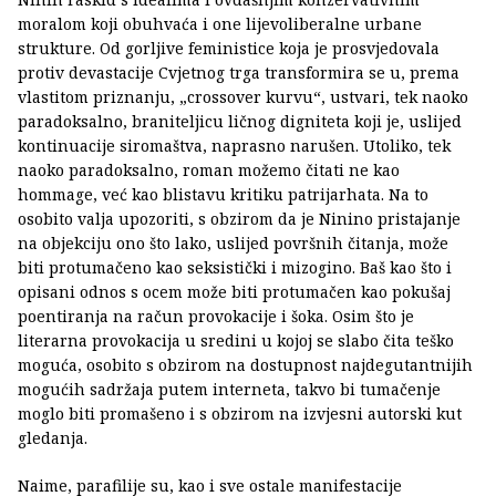
moralom koji obuhvaća i one lijevoliberalne urbane
strukture. Od gorljive feministice koja je prosvjedovala
protiv devastacije Cvjetnog trga transformira se u, prema
vlastitom priznanju, „crossover kurvu“, ustvari, tek naoko
paradoksalno, braniteljicu ličnog digniteta koji je, uslijed
kontinuacije siromaštva, naprasno narušen. Utoliko, tek
naoko paradoksalno, roman možemo čitati ne kao
hommage, već kao blistavu kritiku patrijarhata. Na to
osobito valja upozoriti, s obzirom da je Ninino pristajanje
na objekciju ono što lako, uslijed površnih čitanja, može
biti protumačeno kao seksistički i mizogino. Baš kao što i
opisani odnos s ocem može biti protumačen kao pokušaj
poentiranja na račun provokacije i šoka. Osim što je
literarna provokacija u sredini u kojoj se slabo čita teško
moguća, osobito s obzirom na dostupnost najdegutantnijih
mogućih sadržaja putem interneta, takvo bi tumačenje
moglo biti promašeno i s obzirom na izvjesni autorski kut
gledanja.
Naime, parafilije su, kao i sve ostale manifestacije