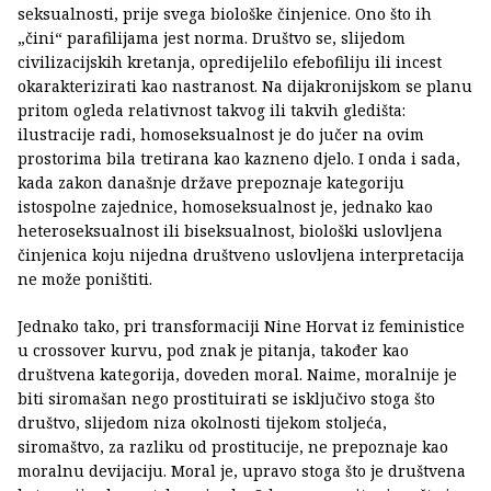
seksualnosti, prije svega biološke činjenice. Ono što ih
„čini“ parafilijama jest norma. Društvo se, slijedom
civilizacijskih kretanja, opredijelilo efebofiliju ili incest
okarakterizirati kao nastranost. Na dijakronijskom se planu
pritom ogleda relativnost takvog ili takvih gledišta:
ilustracije radi, homoseksualnost je do jučer na ovim
prostorima bila tretirana kao kazneno djelo. I onda i sada,
kada zakon današnje države prepoznaje kategoriju
istospolne zajednice, homoseksualnost je, jednako kao
heteroseksualnost ili biseksualnost, biološki uslovljena
činjenica koju nijedna društveno uslovljena interpretacija
ne može poništiti.
Jednako tako, pri transformaciji Nine Horvat iz feministice
u crossover kurvu, pod znak je pitanja, također kao
društvena kategorija, doveden moral. Naime, moralnije je
biti siromašan nego prostituirati se isključivo stoga što
društvo, slijedom niza okolnosti tijekom stoljeća,
siromaštvo, za razliku od prostitucije, ne prepoznaje kao
moralnu devijaciju. Moral je, upravo stoga što je društvena