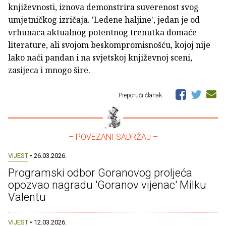
književnosti, iznova demonstrira suverenost svog
umjetničkog izričaja. 'Ledene haljine', jedan je od
vrhunaca aktualnog potentnog trenutka domaće
literature, ali svojom beskompromisnošću, kojoj nije
lako naći pandan i na svjetskoj književnoj sceni,
zasijeca i mnogo šire.
Preporuči članak
– POVEZANI SADRŽAJ –
VIJEST
• 26.03.2026.
Programski odbor Goranovog proljeća
opozvao nagradu 'Goranov vijenac' Milku
Valentu
VIJEST
• 12.03.2026.