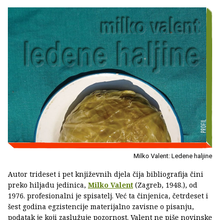
Milko Valent: Ledene haljine
Autor trideset i pet književnih djela čija bibliografija čini
preko hiljadu jedinica,
Milko Valent
(Zagreb, 1948.), od
1976. profesionalni je spisatelj. Već ta činjenica, četrdeset i
šest godina egzistencije materijalno zavisne o pisanju,
podatak je koji zaslužuje pozornost. Valent ne piše novinske