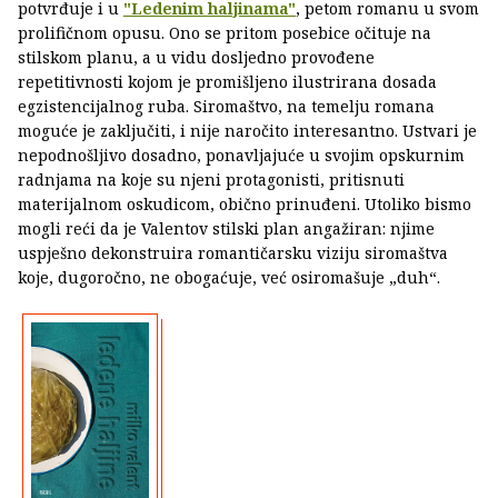
potvrđuje i u
"Ledenim haljinama"
, petom romanu u svom
prolifičnom opusu. Ono se pritom posebice očituje na
stilskom planu, a u vidu dosljedno provođene
repetitivnosti kojom je promišljeno ilustrirana dosada
egzistencijalnog ruba. Siromaštvo, na temelju romana
moguće je zaključiti, i nije naročito interesantno. Ustvari je
nepodnošljivo dosadno, ponavljajuće u svojim opskurnim
radnjama na koje su njeni protagonisti, pritisnuti
materijalnom oskudicom, obično prinuđeni. Utoliko bismo
mogli reći da je Valentov stilski plan angažiran: njime
uspješno dekonstruira romantičarsku viziju siromaštva
koje, dugoročno, ne obogaćuje, već osiromašuje „duh“.