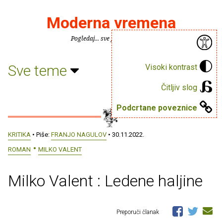
Moderna vremena
Pogledaj... sve je puno knjiga.
Sve teme
Visoki kontrast
Čitljiv slog
Podcrtane poveznice
KRITIKA
• Piše:
FRANJO NAGULOV
• 30.11.2022.
ROMAN
MILKO VALENT
Milko Valent : Ledene haljine
Preporuči članak