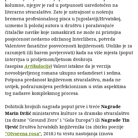
kolumne, njegov je rad u potpunosti usredotočen na
literarno stvaralaštvo. Zato je ustrajnost u nošenju
bremena profesionalnog pisca u Jugoslaviji/Hrvatskoj,
uzmemo li položaj autora u društvu i poražavajuće
čitalačke navike koje zamaskirati ne može ni pristojna
posjećenost nedavno održanog Interlibera, potvrda
Valentove fanatične posvećenosti književnosti. Utoliko je za
razumjeti (ili barem povjerovati) kada na više mjesta (poput
intervjua u proljetnom/ljetnom dvobroju
časopisa
Artikulacije
) Valent istakne da je verzija
novoobjavljenog romana ukupno sedamdeset i sedma.
Potpuna predanost književnom stvaralaštvu, mada ne
uvijek, podrazumijeva perfekcionizam u svim aspektima
tog nadasve kompleksnog procesa.
Dobitnik brojnih nagrada poput prve i treće
Nagrade
Marin Držić
ministarstva kulture za dramsko stvaralaštvo
(za drame "Ground Zero" i "Gola Europa") ili
Nagrade Tin
Ujević
Društva hrvatskih književnika (za zbirku poezije
"Otvorena rosa"
, 2018.) tu vrstu nastojanja iznova