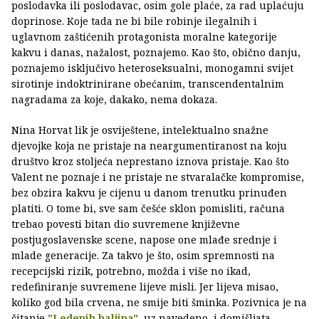
poslodavka ili poslodavac, osim gole plaće, za rad uplaćuju
doprinose. Koje tada ne bi bile robinje ilegalnih i
uglavnom zaštićenih protagonista moralne kategorije
kakvu i danas, nažalost, poznajemo. Kao što, obično danju,
poznajemo isključivo heteroseksualni, monogamni svijet
sirotinje indoktrinirane obećanim, transcendentalnim
nagradama za koje, dakako, nema dokaza.
Nina Horvat lik je osviještene, intelektualno snažne
djevojke koja ne pristaje na neargumentiranost na koju
društvo kroz stoljeća neprestano iznova pristaje. Kao što
Valent ne poznaje i ne pristaje ne stvaralačke kompromise,
bez obzira kakvu je cijenu u danom trenutku prinuđen
platiti. O tome bi, sve sam češće sklon pomisliti, računa
trebao povesti bitan dio suvremene književne
postjugoslavenske scene, napose one mlađe srednje i
mlade generacije. Za takvo je što, osim spremnosti na
recepcijski rizik, potrebno, možda i više no ikad,
redefiniranje suvremene lijeve misli. Jer lijeva misao,
koliko god bila crvena, ne smije biti šminka. Pozivnica je na
čitanje
"Ledenih haljina"
, uz navedeno, i domišljata