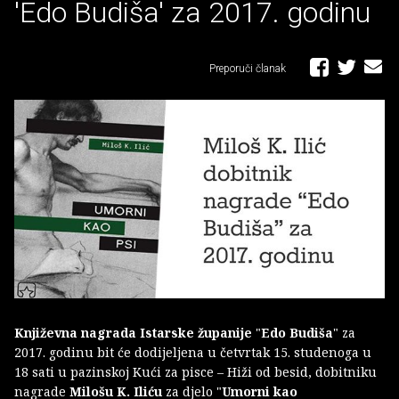
'Edo Budiša' za 2017. godinu
Preporuči članak
Književna nagrada Istarske županije
"
Edo Budiša
" za
2017. godinu bit će dodijeljena u četvrtak 15. studenoga u
18 sati u pazinskoj Kući za pisce – Hiži od besid, dobitniku
nagrade
Milošu K. Iliću
za djelo "
Umorni kao