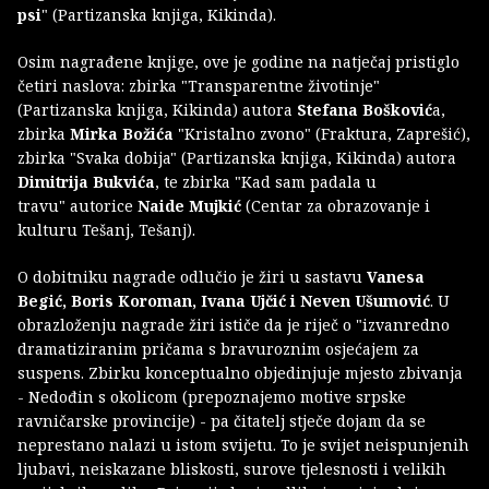
psi
" (Partizanska knjiga, Kikinda).
Osim nagrađene knjige, ove je godine na natječaj pristiglo
četiri naslova: zbirka "Transparentne životinje"
(Partizanska knjiga, Kikinda) autora
Stefana Bošković
a,
zbirka
Mirka Božića
"Kristalno zvono" (Fraktura, Zaprešić),
zbirka "Svaka dobija" (Partizanska knjiga, Kikinda) autora
Dimitrija Bukvića
, te zbirka "Kad sam padala u
travu" autorice
Naide Mujkić
(Centar za obrazovanje i
kulturu Tešanj, Tešanj).
O dobitniku nagrade odlučio je žiri u sastavu
Vanesa
Begić, Boris Koroman, Ivana Ujčić i Neven Ušumović
. U
obrazloženju nagrade žiri ističe da je riječ o "izvanredno
dramatiziranim pričama s bravuroznim osjećajem za
suspens. Zbirku konceptualno objedinjuje mjesto zbivanja
- Nedođin s okolicom (prepoznajemo motive srpske
ravničarske provincije) - pa čitatelj stječe dojam da se
neprestano nalazi u istom svijetu. To je svijet neispunjenih
ljubavi, neiskazane bliskosti, surove tjelesnosti i velikih