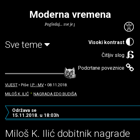
Moderna vremena
Pogledaj... sve je puno knjiga.
Sve teme
Visoki kontrast
Čitljiv slog
Podcrtane poveznice
VIJEST
• Piše:
I.P. - MV
• 08.11.2018.
MILOŠ K. ILIĆ
NAGRADA EDO BUDIŠA
Održava se
15.11.2018. u 18:03h
Miloš K. Ilić dobitnik nagrade