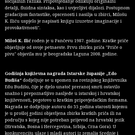
socijalnih razlika. Pripovijedanje odlikuju originalni
detalji, fluidna sintaksa, kao i uvjerljivi dijalozi. Postupnom
gradacijom fantastike, opscenosti i nasilja u zbirci, Milošu
K. Iliću uspjelo je napisati knjigu izuzetne imaginacije i
provokativnosti".
Miloš K. Ilić
rođen je u Pančevu 1987. godine. Kratke priče
objavljuje od svoje petnaeste. Prvu zbirku priča "Priče o
pivu" objavila mu je beogradska Laguna 2008. godine.
Godišnja književna nagrada Istarske županije „Edo
Budiša“
dodjeljuje se u spomen na rovinjskog književnika
Edu Budišu, čije je djelo unatoč preranoj smrti ostavilo
snažno i prepoznatljivo nasljeđe u istarskoj i hrvatskoj
književnosti, pogotovo u kratkim pripovjedačkim formama.
Nagrada se dodjeljuje autoru do 35 godina starosti kojemu
je u prošloj godini objavljena zbirka kratkih priča ili na
području s kojeg nije potreban prijevod na hrvatski jezik
(Hrvatska, Bosna i Hercegovina, Srbija, Crna Gora). U
konkurenciju ulaze i mladi autori iz zemalja Srednje i