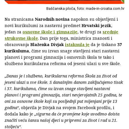
Baščanska ploča, foto: made-in-croatia.com.hr
Na stranicama
Narodnih novina
napokon su objavljeni i
novi kurikulumi za nastavni predmet
Hrvatski jezik
,
jedan za
osnovne škole i gimnazije
, te drugi za
srednje
strukovne škole
. Dan prije toga, ministrica znanosti i
obrazovanja
Blaženka Divjak
istaknula je
da je tiskano
37
kurikuluma
, čime su izvan snage stavljeni stari nastavni
planovi i programi gimnazija i osnovnih škola te tako i
službeno kurikularna reforma od jeseni ulazi u sve škole.
„Danas je i službeno, kurikularna reforma Škola za život od
jeseni ulazi u sve škole. S današnjim danom zaključujemo tisak
i 37. kurikuluma, čime su izvan snage stavljeni nastavni
planovi i programi gimnazija, stari nevjerojatnih 25 godina, te
oni za osnovne škole koji su posljednji put mijenjani prije 13
godina“
, objavila je Divjak na svojem Facebook profilu, i
dodala kako je
„sigurna da će promjene koje uvodimo doista
značiti veću šansu našoj djeci u pripremi za život i rad u 21.
stoljeću“
.