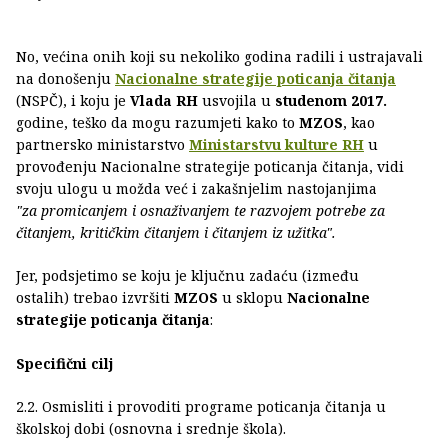
No, većina onih koji su nekoliko godina radili i ustrajavali
na donošenju
Nacionalne strategije poticanja čitanja
(NSPČ), i koju je
Vlada RH
usvojila u
studenom 2017.
godine, teško da mogu razumjeti kako to
MZOS
, kao
partnersko ministarstvo
Ministarstvu kulture RH
u
provođenju Nacionalne strategije poticanja čitanja, vidi
svoju ulogu u možda već i zakašnjelim nastojanjima
"za promicanjem i osnaživanjem te razvojem potrebe za
čitanjem, kritičkim čitanjem i čitanjem iz užitka".
Jer, podsjetimo se koju je ključnu zadaću (između
ostalih) trebao izvršiti
MZOS
u sklopu
Nacionalne
strategije poticanja čitanja
:
Specifični cilj
2.2. Osmisliti i provoditi programe poticanja čitanja u
školskoj dobi (osnovna i srednje škola).