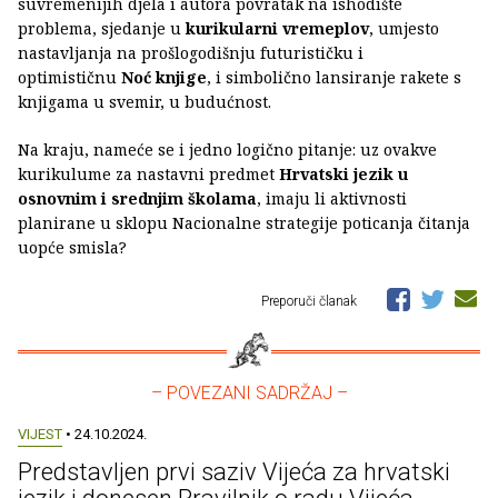
suvremenijih djela i autora povratak na ishodište
problema, sjedanje u
kurikularni vremeplov
, umjesto
nastavljanja na prošlogodišnju futurističku i
optimističnu
Noć knjige
, i simbolično lansiranje rakete s
knjigama u svemir, u budućnost.
Na kraju, nameće se i jedno logično pitanje: uz ovakve
kurikulume za nastavni predmet
Hrvatski jezik u
osnovnim i srednjim školama
, imaju li aktivnosti
planirane u sklopu Nacionalne strategije poticanja čitanja
uopće smisla?
Preporuči članak
– POVEZANI SADRŽAJ –
VIJEST
• 24.10.2024.
Predstavljen prvi saziv Vijeća za hrvatski