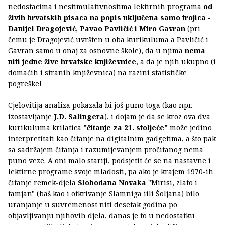
nedostacima i nestimulativnostima lektirnih programa
od
živih hrvatskih pisaca na popis uključena samo trojica -
Danijel Dragojević, Pavao Pavličić i Miro Gavran
(pri
čemu je Dragojević uvršten u oba kurikuluma a Pavličić i
Gavran samo u onaj za osnovne škole), da u njima
nema
niti jedne žive hrvatske književnice
, a da je njih ukupno (i
domaćih i stranih književnica) na razini statističke
pogreške!
Cjelovitija analiza pokazala bi još puno toga (kao npr.
izostavljanje
J.D. Salingera
), i dojam je da se kroz ova dva
kurikuluma krilatica
"čitanje za 21. stoljeće"
može jedino
interpretitati kao čitanje na digitalnim gadgetima, a što pak
sa sadržajem čitanja i razumijevanjem pročitanog nema
puno veze. A oni malo stariji, podsjetit će se na nastavne i
lektirne programe svoje mladosti, pa ako je krajem 1970-ih
čitanje remek-djela
Slobodana Novaka
"Mirisi, zlato i
tamjan" (baš kao i otkrivanje Slamniga iili Šoljana) bilo
uranjanje u suvremenost niti desetak godina po
objavljivanju njihovih djela, danas je to u nedostatku