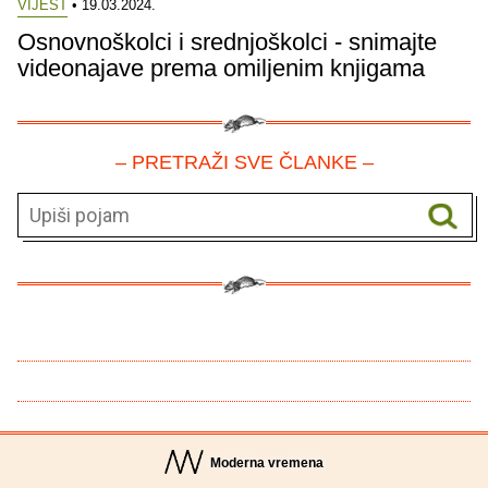
VIJEST
• 19.03.2024.
Osnovnoškolci i srednjoškolci - snimajte
videonajave prema omiljenim knjigama
– PRETRAŽI SVE ČLANKE –
Moderna vremena