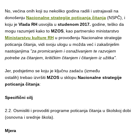
No, većina onih koji su nekoliko godina radili i ustrajavali na
donošenju
Nacionalne strategije poticanja čitanja
(NSPČ), i
koju je
Vlada RH
usvojila u
studenom 2017.
godine, teško da
mogu razumjeti kako to
MZOS
, kao partnersko ministarstvo
Ministarstvu kulture RH
u provođenju Nacionalne strategije
poticanja čitanja, vidi svoju ulogu u možda već i zakašnjelim
nastojanjima
"za promicanjem i osnaživanjem te razvojem
potrebe za čitanjem, kritičkim čitanjem i čitanjem iz užitka".
Jer, podsjetimo se koju je ključnu zadaću (između
ostalih) trebao izvršiti
MZOS
u sklopu
Nacionalne strategije
poticanja čitanja
:
Specifični cilj
2.2. Osmisliti i provoditi programe poticanja čitanja u školskoj dobi
(osnovna i srednje škola).
Mjera