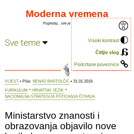
Moderna vremena
Pogledaj... sve je puno knjiga.
Sve teme
Visoki kontrast
Čitljiv slog
Podcrtane poveznice
VIJEST
• Piše:
NENAD BARTOLČIĆ
• 31.01.2019.
KURIKULUM
HRVATSKI JEZIK
NACIONALNA STRATEGIJA POTICANJA ČITANJA
Ministarstvo znanosti i
obrazovanja objavilo nove