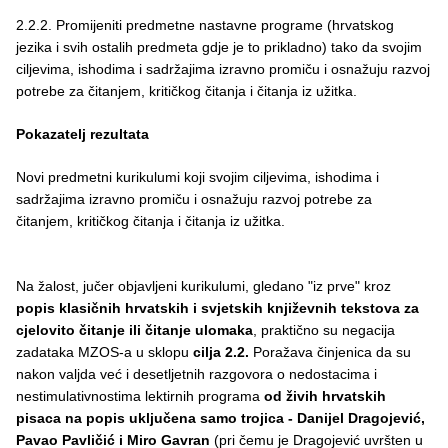
2.2.2. Promijeniti predmetne nastavne programe (hrvatskog
jezika i svih ostalih predmeta gdje je to prikladno) tako da svojim
ciljevima, ishodima i sadržajima izravno promiču i osnažuju razvoj
potrebe za čitanjem, kritičkog čitanja i čitanja iz užitka.
Pokazatelj rezultata
Novi predmetni kurikulumi koji svojim ciljevima, ishodima i
sadržajima izravno promiču i osnažuju razvoj potrebe za
čitanjem, kritičkog čitanja i čitanja iz užitka.
Na žalost, jučer objavljeni kurikulumi, gledano "iz prve" kroz
popis klasičnih hrvatskih i svjetskih književnih tekstova za
cjelovito čitanje ili čitanje ulomaka
, praktično su negacija
zadataka MZOS-a u sklopu
cilja 2.2.
Poražava činjenica da su
nakon valjda već i desetljetnih razgovora o nedostacima i
nestimulativnostima lektirnih programa
od živih hrvatskih
pisaca na popis uključena samo trojica - Danijel Dragojević,
Pavao Pavličić i Miro Gavran
(pri čemu je Dragojević uvršten u