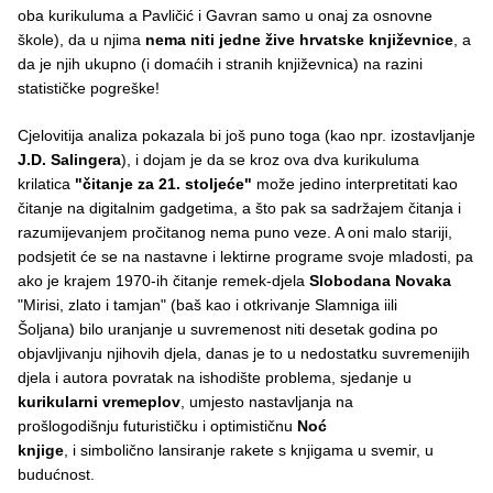
oba kurikuluma a Pavličić i Gavran samo u onaj za osnovne
škole), da u njima
nema niti jedne žive hrvatske književnice
, a
da je njih ukupno (i domaćih i stranih književnica) na razini
statističke pogreške!
Cjelovitija analiza pokazala bi još puno toga (kao npr. izostavljanje
J.D. Salingera
), i dojam je da se kroz ova dva kurikuluma
krilatica
"čitanje za 21. stoljeće"
može jedino interpretitati kao
čitanje na digitalnim gadgetima, a što pak sa sadržajem čitanja i
razumijevanjem pročitanog nema puno veze. A oni malo stariji,
podsjetit će se na nastavne i lektirne programe svoje mladosti, pa
ako je krajem 1970-ih čitanje remek-djela
Slobodana Novaka
"Mirisi, zlato i tamjan" (baš kao i otkrivanje Slamniga iili
Šoljana) bilo uranjanje u suvremenost niti desetak godina po
objavljivanju njihovih djela, danas je to u nedostatku suvremenijih
djela i autora povratak na ishodište problema, sjedanje u
kurikularni vremeplov
, umjesto nastavljanja na
prošlogodišnju futurističku i optimističnu
Noć
knjige
, i simbolično lansiranje rakete s knjigama u svemir, u
budućnost.