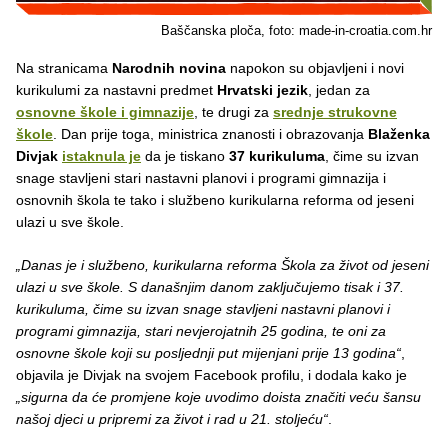
Baščanska ploča, foto: made-in-croatia.com.hr
Na stranicama
Narodnih novina
napokon su objavljeni i novi
kurikulumi za nastavni predmet
Hrvatski jezik
, jedan za
osnovne škole i gimnazije
, te drugi za
srednje strukovne
škole
. Dan prije toga, ministrica znanosti i obrazovanja
Blaženka
Divjak
istaknula je
da je tiskano
37
kurikuluma
, čime su izvan
snage stavljeni stari nastavni planovi i programi gimnazija i
osnovnih škola te tako i službeno kurikularna reforma od jeseni
ulazi u sve škole.
„Danas je i službeno, kurikularna reforma Škola za život od jeseni
ulazi u sve škole. S današnjim danom zaključujemo tisak i 37.
kurikuluma, čime su izvan snage stavljeni nastavni planovi i
programi gimnazija, stari nevjerojatnih 25 godina, te oni za
osnovne škole koji su posljednji put mijenjani prije 13 godina“
,
objavila je Divjak na svojem Facebook profilu, i dodala kako je
„sigurna da će promjene koje uvodimo doista značiti veću šansu
našoj djeci u pripremi za život i rad u 21. stoljeću“
.