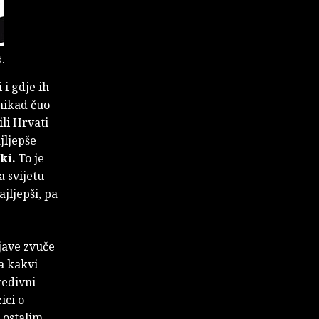
d.
 i gdje ih
 nikad čuo
ili Hrvati
jljepše
ki.
To je
a svijetu
ajljepši, pa
zjave zvuče
a kakvi
redivni
ici o
 ostalim