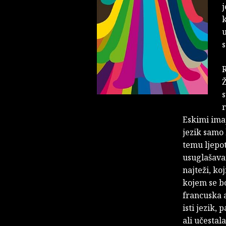
j
k
u
s
R
Ž
s
r
Eskimi imaj
jezik samo 
temu ljepo
usuglašavan
najteži, koj
kojem se bo
francuska a
isti jezik, 
ali učestal