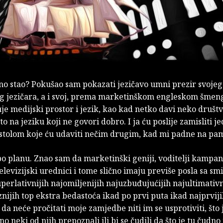
no stao? Pokušao sam pokazati jezičavo umni prezir svojeg
g jezičara, a i svoj, prema marketinškom engleskom šme
je medijski prostor i jezik, kao kad netko davi neko društ
to na jeziku koji ne govori dobro. I ja ću poslije zamisliti j
 stolom koje ću udaviti nečim drugim, kad mi padne na pa
 po planu. Znao sam da marketinški geniji, voditelji kampan
televizijski urednici i tome slično imaju previše posla sa sm
perlativnijih najomiljenijih najuzbuđujućijih najultimativn
nijih top ekstra bedastoća ikad po prvi puta ikad najprviji
 da neće pročitati moje zamjedbe niti im se usprotiviti, što j
rno neki od njih prepoznali ili bi se čudili da što je tu čudno