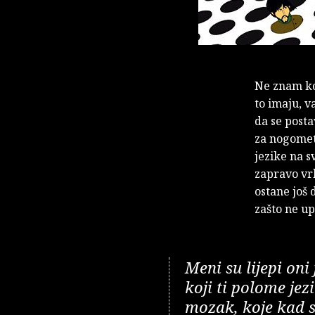
Ne znam kol
to imaju, v
da se posta
za nogomet 
jezike na s
zapravo vrl
ostane još 
zašto ne up
Meni su lijepi oni 
koji ti polome jezi
mozak, koje kad s