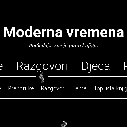
Moderna vremena
Pogledaj... sve je puno knjiga.
e
Razgovori
Djeca
e
Preporuke
Razgovori
Teme
Top lista knji