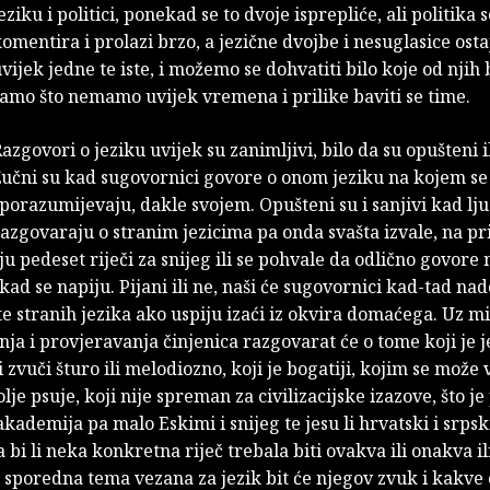
eziku i politici, ponekad se to dvoje isprepliće, ali politika
omentira i prolazi brzo, a jezične dvojbe i nesuglasice ostaj
vijek jedne te iste, i možemo se dohvatiti bilo koje od njih 
amo što nemamo uvijek vremena i prilike baviti se time.
azgovori o jeziku uvijek su zanimljivi, bilo da su opušteni il
učni su kad sugovornici govore o onom jeziku na kojem se
porazumijevaju, dakle svojem. Opušteni su i sanjivi kad lju
azgovaraju o stranim jezicima pa onda svašta izvale, na p
u pedeset riječi za snijeg ili se pohvale da odlično govore 
kad se napiju. Pijani ili ne, naši će sugovornici kad-tad nad
te stranih jezika ako uspiju izaći iz okvira domaćega. Uz
ja i provjeravanja činjenica razgovarat će o tome koji je j
i zvuči šturo ili melodiozno, koji je bogatiji, kojim se može v
lje psuje, koji nije spreman za civilizacijske izazove, što je
kademija pa malo Eskimi i snijeg te jesu li hrvatski i srpsk
pa bi li neka konkretna riječ trebala biti ovakva ili onakva i
a sporedna tema vezana za jezik bit će njegov zvuk i kakve 