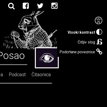
Visoki kontrast
Čitljiv slog
Posao
Podcrtane poveznice
ga
Podcast
Čitaonica