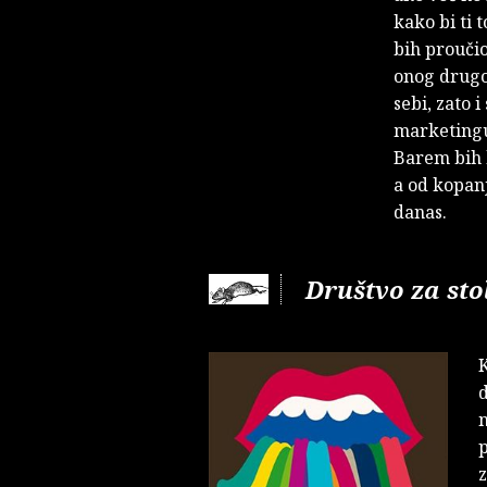
kako bi ti t
bih prouči
onog drugog
sebi, zato 
marketingu 
Barem bih b
a od kopan
danas.
Društvo za st
d
n
p
z