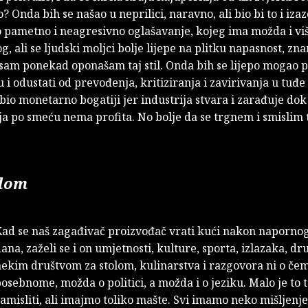
o? Onda bih se našao u neprilici, naravno, ali bio bi to i iza
o pametno i neagresivno oglašavanje, kojeg ima možda i vi
, ali se ljudski moljci bolje lijepe na plitku napasnost, zn
i sam ponekad oponašam taj stil. Onda bih se lijepo mogao p
i odustati od prevođenja, kritiziranja i zavirivanja u tuđe
io monetarno bogatiji jer industrija stvara i zarađuje dok
ja po smeću nema profita. No bolje da se trgnem i smislim
olom
Kad se naš zagađivač proizvođač vrati kući nakon naporno
ana, zaželi se i on umjetnosti, kulture, sporta, izlazaka, dr
ekim društvom za stolom, kulinarstva i razgovora ni o če
osebnome, možda o politici, a možda i o jeziku. Malo je to 
amisliti, ali imajmo toliko mašte. Svi imamo neko mišljenj