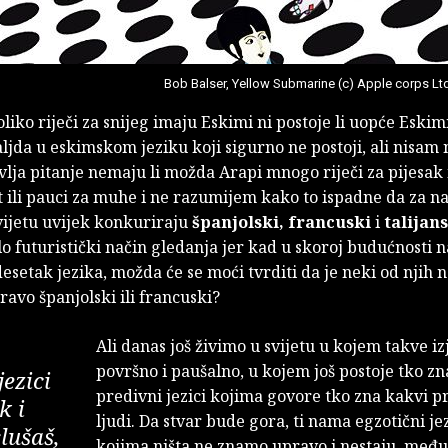
Bob Balser, Yellow Submarine (c) Apple corps Lt
iko riječi za snijeg imaju Eskimi ni postoje li uopće Eskimi
aljda u eskimskom jeziku koji sigurno ne postoji, ali nisam
vlja pitanje nemaju li možda Arapi mnogo riječi za pijesak 
ili pauci za muhe i ne razumijem kako to ispadne da za na
vijetu uvijek konkuriraju
španjolski, francuski
i
talijans
o futuristički način gledanja jer kad u skoroj budućnosti n
desetak jezika, možda će se moći tvrditi da je neki od njih n
ravo španjolski ili francuski?
Ali danas još živimo u svijetu u kojem takve i
površno i paušalno, u kojem još postoje tko zn
jezici
predivni jezici kojima govore tko zna kakvi p
k i
ljudi. Da stvar bude gora, ti nama egzotični jez
lušaš,
kojima ništa ne znamo upravo i nestaju, među