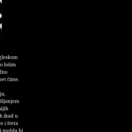
ngleskom
vo lošim
edno
met čime.
ja,
išljanjem
ijih
h ikad u
e i šteta
 i možda bi