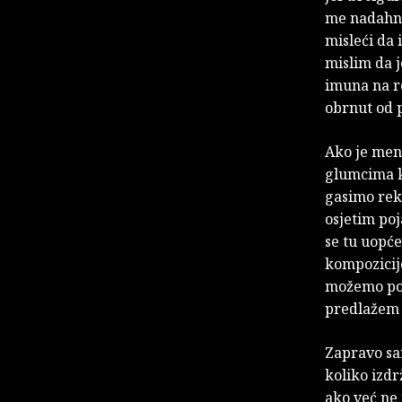
me nadahnu
misleći da 
mislim da j
imuna na re
obrnut od 
Ako je men
glumcima ka
gasimo rek
osjetim poj
se tu uopć
kompozici
možemo pod
predlažem 
Zapravo sam
koliko izdrž
ako već ne 