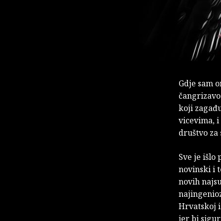
Gdje sam o
čangrizavo
koji zagađu
vicevima, i 
društvo za
Sve je išlo
novinski i 
novih najsu
najingenioz
Hrvatskoj i
jer bi sigu