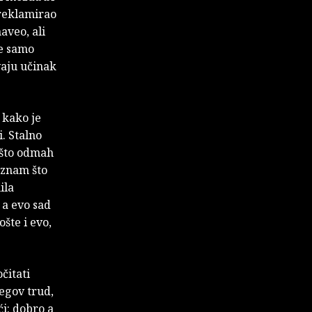
zreklamirao
aveo, ali
ne samo
vaju učinak
 kako je
. Stalno
 što odmah
aznam što
ila
, a evo sad
šte i evo,
čitati
jegov trud,
ći: dobro a