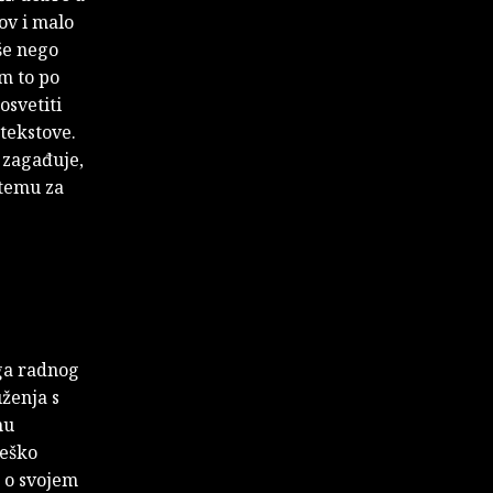
zov i malo
še nego
am to po
osvetiti
 tekstove.
 zagađuje,
 temu za
ga radnog
uženja s
mu
teško
e o svojem