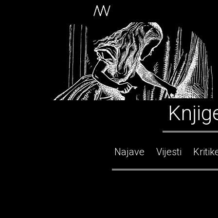
Knjig
Najave
Vijesti
Kritik