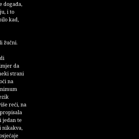
 se događa,
u, i to
bilo kad,
i žučni.
di
rimjer da
neki strani
oći na
 minimum
ezik
iše reći, na
 propisala
i jedan te
li nikakva,
osjećaje