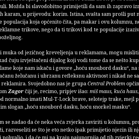
li. Možda bi slavodobitno primijetili da sam ih zapravo i
ih karam, u prijevodu: korim. Istina, svašta sam prošli put n
e populacija koja općenito čita, pa makar i ovu kolumnu, 
klamne trikove, nego da ti trikovi kod te populacije izazi
poželjnog.
i muka od jezičnog kreveljenja u reklamama, mogu misliti
d čuju izvještačeni dijalog koji vodi tome da se nešto kupi
lame koje nam iskaču i govore „hoću snoubord dasku“, na
ačanu želučanu i ubrzanu refleksnu aktivnost i nikad ne s
e reklamira. Svojedobno nas je grupa
Central Problem
opčin
jom
Zagor
čiji je, recimo, pripjev išao:
miš maus, kuća haus
 normalno imati Mul-T-Lock brave, selotejp trake, mejl po
im slogan „hoću snoubord dasku, hoću snorkel masku“.
 se nadao da će neka veća zvjerka zaviriti u kolumnu, pro
i, razveseliti se što je eto netko ipak primijetio njezin ili n
i pohvalio, i da će mi na kraju najupornija od tih zvjerki re