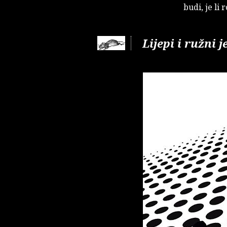
budi, je li 
Lijepi i ružni j