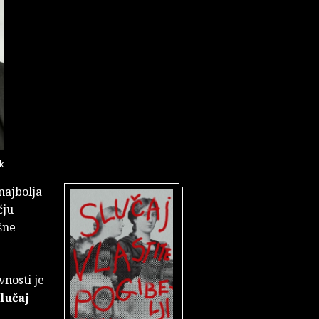
k
najbolja
čju
šne
vnosti je
lučaj