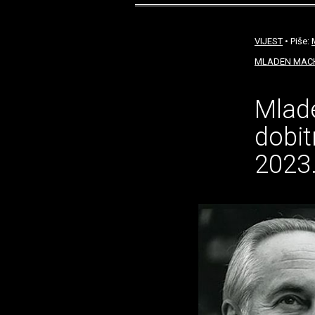
VIJEST
• Piše:
MLADEN MAC
Mlade
dobit
2023