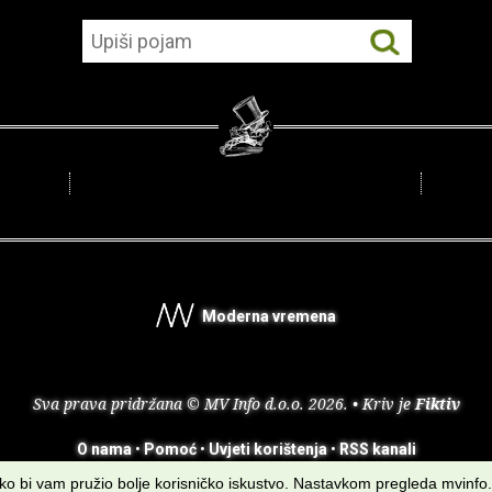
Moderna vremena
Sva prava pridržana © MV Info d.o.o. 2026. • Kriv je
Fiktiv
O nama
•
Pomoć
•
Uvjeti korištenja
•
RSS kanali
kako bi vam pružio bolje korisničko iskustvo. Nastavkom pregleda mvinfo.