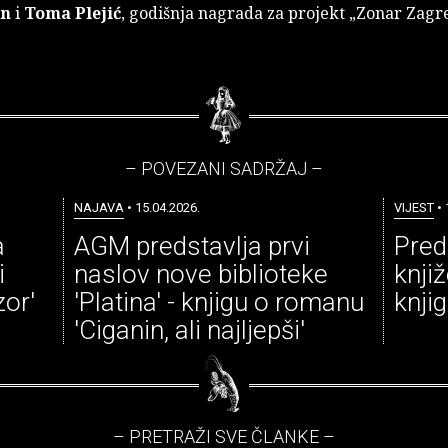
an
i
Toma Plejić
, godišnja nagrada za projekt „Zonar Zagr
– POVEZANI SADRŽAJ –
NAJAVA
• 15.04.2026.
VIJEST
• 
a
AGM predstavlja prvi
Pred
i
naslov nove biblioteke
knji
or'
'Platina' - knjigu o romanu
knji
'Ciganin, ali najljepši'
– PRETRAŽI SVE ČLANKE –