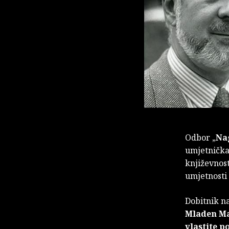
Odbor „
Na
umjetnička
književnost
umjetnosti
Dobitnik na
Mladen M
vlastite p