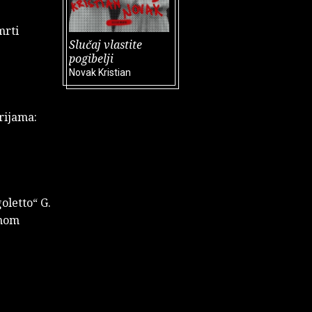
mrti
Slučaj vlastite
pogibelji
Novak Kristian
rijama:
oletto“ G.
dnom