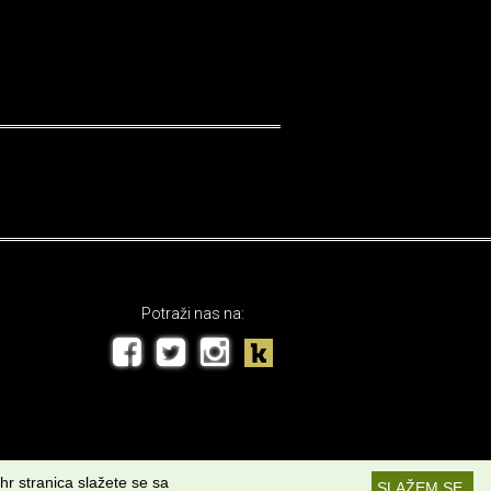
Potraži nas na:
hr stranica slažete se sa
SLAŽEM SE