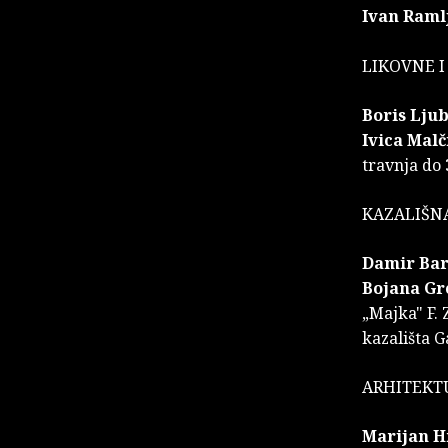
Ivan Raml
LIKOVNE I
Boris Ljub
Ivica Malč
travnja do
KAZALIŠN
Damir Bar
Bojana Gr
„Majka" F. 
kazališta G
ARHITEKT
Marijan H