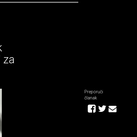
k
' za
Preporuči
članak