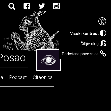
Visoki kontrast
Čitljiv slog
Posao
Podcrtane poveznice
ga
Podcast
Čitaonica