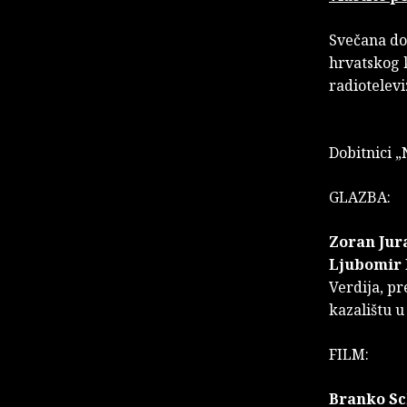
Svečana dod
hrvatskog k
radiotelevi
Dobitnici 
GLAZBA:
Zoran Jur
Ljubomir 
Verdija, p
kazalištu 
FILM:
Branko S