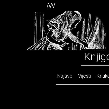
Knjig
Najave
Vijesti
Kritik