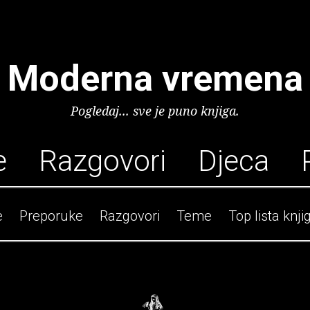
Moderna vremena
Pogledaj... sve je puno knjiga.
e
Razgovori
Djeca
e
Preporuke
Razgovori
Teme
Top lista knji