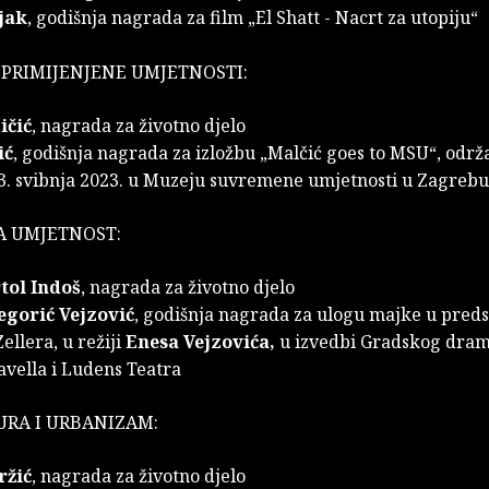
jak
, godišnja nagrada za film „El Shatt - Nacrt za utopiju“
 PRIMIJENJENE UMJETNOSTI:
ičić
, nagrada za životno djelo
ić
, godišnja nagrada za izložbu „Malčić goes to MSU“, održ
 3. svibnja 2023. u Muzeju suvremene umjetnosti u Zagrebu
A UMJETNOST:
tol Indoš
, nagrada za životno djelo
egorić Vejzović
, godišnja nagrada za ulogu majke u preds
Zellera, u režiji
Enesa Vejzovića,
u izvedbi Gradskog dra
avella i Ludens Teatra
URA I URBANIZAM:
ržić
, nagrada za životno djelo