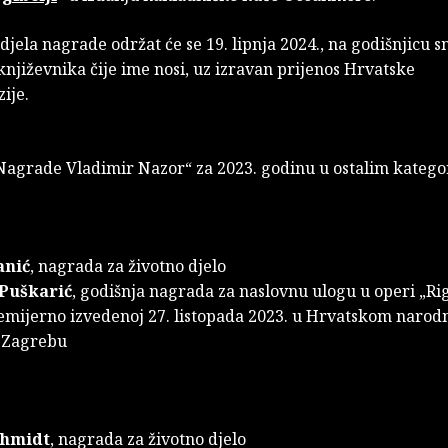
jela nagrade održat će se 19. lipnja 2024., na godišnjicu s
njiževnika čije ime nosi, uz izravan prijenos Hrvatske
zije.
„Nagrade Vladimir Nazor“ za 2023. godinu u ostalim katego
anić
, nagrada za životno djelo
Puškarić
, godišnja nagrada za naslovnu ulogu u operi „Rig
remijerno izvedenoj 27. listopada 2023. u Hrvatskom naro
u Zagrebu
chmidt
, nagrada za životno djelo