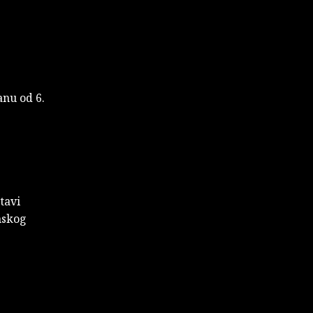
anu od 6.
tavi
mskog