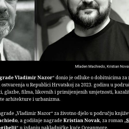
Mladen Machiedo, Kristian Nova
grade Vladimir Nazor
“ donio je odluke o dobitnicima za 
 ostvarenja u Republici Hrvatskoj za 2023. godinu u podru
i, glazbe, filma, likovnih i primijenjenih umjetnosti, kazali
 te arhitekture i urbanizma.
grade „Vladimir Nazor“ za životno djelo u području knjiže
achiedo
, a godišnje nagrade
Kristian Novak
, za roman „
S
ogibelji
“ u izdanju nakladničke kuće Oceanmore.