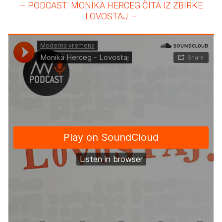
– PODCAST: MONIKA HERCEG ČITA IZ ZBIRKE
LOVOSTAJ. –