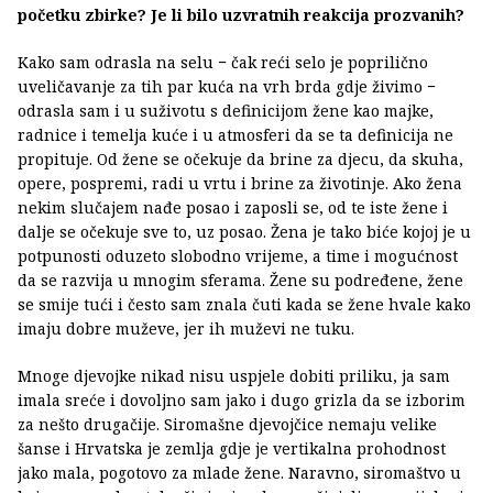
početku zbirke? Je li bilo uzvratnih reakcija prozvanih?
Kako sam odrasla na selu − čak reći selo je poprilično
uveličavanje za tih par kuća na vrh brda gdje živimo −
odrasla sam i u suživotu s definicijom žene kao majke,
radnice i temelja kuće i u atmosferi da se ta definicija ne
propituje. Od žene se očekuje da brine za djecu, da skuha,
opere, pospremi, radi u vrtu i brine za životinje. Ako žena
nekim slučajem nađe posao i zaposli se, od te iste žene i
dalje se očekuje sve to, uz posao. Žena je tako biće kojoj je u
potpunosti oduzeto slobodno vrijeme, a time i mogućnost
da se razvija u mnogim sferama. Žene su podređene, žene
se smije tući i često sam znala čuti kada se žene hvale kako
imaju dobre muževe, jer ih muževi ne tuku.
Mnoge djevojke nikad nisu uspjele dobiti priliku, ja sam
imala sreće i dovoljno sam jako i dugo grizla da se izborim
za nešto drugačije. Siromašne djevojčice nemaju velike
šanse i Hrvatska je zemlja gdje je vertikalna prohodnost
jako mala, pogotovo za mlade žene. Naravno, siromaštvo u