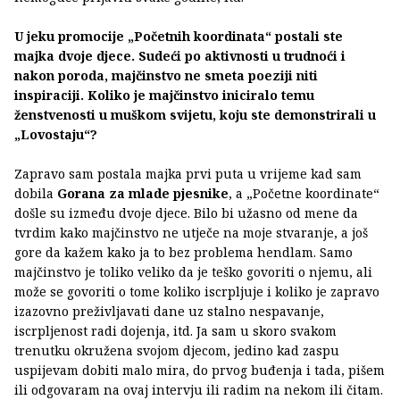
U jeku promocije „Početnih koordinata“ postali ste
majka dvoje djece. Sudeći po aktivnosti u trudnoći i
nakon poroda, majčinstvo ne smeta poeziji niti
inspiraciji. Koliko je majčinstvo iniciralo temu
ženstvenosti u muškom svijetu, koju ste demonstrirali u
„Lovostaju“?
Zapravo sam postala majka prvi puta u vrijeme kad sam
dobila
Gorana za mlade pjesnike
, a „Početne koordinate“
došle su između dvoje djece. Bilo bi užasno od mene da
tvrdim kako majčinstvo ne utječe na moje stvaranje, a još
gore da kažem kako ja to bez problema hendlam. Samo
majčinstvo je toliko veliko da je teško govoriti o njemu, ali
može se govoriti o tome koliko iscrpljuje i koliko je zapravo
izazovno preživljavati dane uz stalno nespavanje,
iscrpljenost radi dojenja, itd. Ja sam u skoro svakom
trenutku okružena svojom djecom, jedino kad zaspu
uspijevam dobiti malo mira, do prvog buđenja i tada, pišem
ili odgovaram na ovaj intervju ili radim na nekom ili čitam.