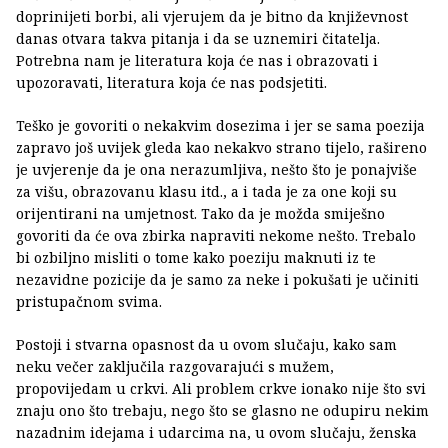
doprinijeti borbi, ali vjerujem da je bitno da književnost
danas otvara takva pitanja i da se uznemiri čitatelja.
Potrebna nam je literatura koja će nas i obrazovati i
upozoravati, literatura koja će nas podsjetiti.
Teško je govoriti o nekakvim dosezima i jer se sama poezija
zapravo još uvijek gleda kao nekakvo strano tijelo, rašireno
je uvjerenje da je ona nerazumljiva, nešto što je ponajviše
za višu, obrazovanu klasu itd., a i tada je za one koji su
orijentirani na umjetnost. Tako da je možda smiješno
govoriti da će ova zbirka napraviti nekome nešto. Trebalo
bi ozbiljno misliti o tome kako poeziju maknuti iz te
nezavidne pozicije da je samo za neke i pokušati je učiniti
pristupačnom svima.
Postoji i stvarna opasnost da u ovom slučaju, kako sam
neku večer zaključila razgovarajući s mužem,
propovijedam u crkvi. Ali problem crkve ionako nije što svi
znaju ono što trebaju, nego što se glasno ne odupiru nekim
nazadnim idejama i udarcima na, u ovom slučaju, ženska