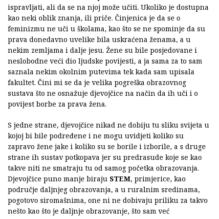
ispravljati, ali da se na njoj može učiti. Ukoliko je dostupna
kao neki oblik znanja, ili priče. Činjenica je da se o
feminizmu ne uči u školama, kao što se ne spominje da su
prava donedavno uvelike bila uskraćena ženama, a u
nekim zemljama i dalje jesu. Žene su bile posjedovane i
neslobodne veći dio ljudske povijesti, a ja sama za to sam
saznala nekim okolnim putevima tek kada sam upisala
fakultet. Čini mi se da je velika pogreška obrazovnog
sustava što ne osnažuje djevojčice na način da ih uči i o
povijest borbe za prava žena.
S jedne strane, djevojčice nikad ne dobiju tu sliku svijeta u
kojoj bi bile podređene i ne mogu uvidjeti koliko su
zapravo žene jake i koliko su se borile i izborile, a s druge
strane ih sustav potkopava jer su predrasude koje se kao
takve niti ne smatraju tu od samog početka obrazovanja.
Djevojčice puno manje biraju
STEM
, primjerice, kao
područje daljnjeg obrazovanja, a u ruralnim sredinama,
pogotovo siromašnima, one ni ne dobivaju priliku za takvo
nešto kao što je daljnje obrazovanje, što sam već