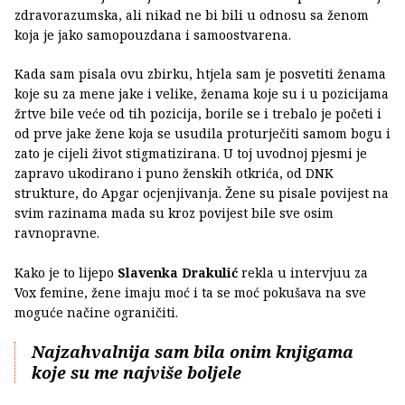
zdravorazumska, ali nikad ne bi bili u odnosu sa ženom
koja je jako samopouzdana i samoostvarena.
Kada sam pisala ovu zbirku, htjela sam je posvetiti ženama
koje su za mene jake i velike, ženama koje su i u pozicijama
žrtve bile veće od tih pozicija, borile se i trebalo je početi i
od prve jake žene koja se usudila proturječiti samom bogu i
zato je cijeli život stigmatizirana. U toj uvodnoj pjesmi je
zapravo ukodirano i puno ženskih otkrića, od DNK
strukture, do Apgar ocjenjivanja. Žene su pisale povijest na
svim razinama mada su kroz povijest bile sve osim
ravnopravne.
Kako je to lijepo
Slavenka Drakulić
rekla u intervjuu za
Vox femine, žene imaju moć i ta se moć pokušava na sve
moguće načine ograničiti.
Najzahvalnija sam bila onim knjigama
koje su me najviše boljele