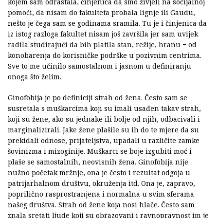
kojem sam odrastala, činjenica da smo živjeli na socijalnoj
pomoći, da nisam do fakulteta probala lignje ili Gaudu,
nešto je čega sam se godinama sramila. Tu je i činjenica da
iz istog razloga fakultet nisam još završila jer sam uvijek
radila studirajući da bih platila stan, režije, hranu − od
konobarenja do korisničke podrške u pozivnim centrima.
Sve to me učinilo samostalnom i jasnom u definiranju
onoga što želim.
Ginofobija je po definiciji strah od žena. Često sam se
susretala s muškarcima koji su imali usađen takav strah,
koji su žene, ako su jednake ili bolje od njih, odbacivali i
marginalizirali. Jake žene plašile su ih do te mjere da su
prekidali odnose, prijateljstva, upadali u različite zamke
šovinizma i mizoginije. Muškarci se boje izgubiti moć i
plaše se samostalnih, neovisnih žena. Ginofobija nije
nužno početak mržnje, ona je često i rezultat odgoja u
patrijarhalnom društvu, okruženja itd. Ona je, zapravo,
poprilično rasprostranjena i normalna u svim sferama
našeg društva. Strah od žene koja nosi hlače. Često sam
znala sretati ljude koji su obrazovani i ravnopravnost im je