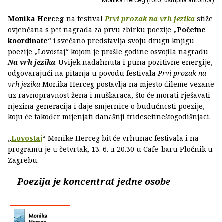
Monika Herceg (foto: ustupila autorica)
Monika Herceg
na festival
Prvi prozak na vrh jezika
stiže
ovjenčana s pet nagrada za prvu zbirku poezije „
Početne
koordinate
“ i svečano predstavlja svoju drugu knjigu
poezije „Lovostaj“ kojom je prošle godine osvojila nagradu
Na vrh jezika
. Uvijek nadahnuta i puna pozitivne energije,
odgovarajući na pitanja u povodu festivala
Prvi prozak na
vrh jezika
Monika Herceg postavlja na mjesto dileme vezane
uz ravnopravnost žena i muškaraca, što će morati rješavati
njezina generacija i daje smjernice o budućnosti poezije,
koju će također mijenjati današnji tridesetineštogodišnjaci.
„
Lovostaj
“ Monike Herceg bit će vrhunac festivala i na
programu je u četvrtak, 13. 6. u 20.30 u Cafe-baru Pločnik u
Zagrebu.
Poezija je koncentrat jedne osobe