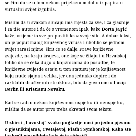
se čini da se u tom nekom prijelaznom dobu iz papira u
virtualni svijet izgubila.
Mislim da u svakom slučaju ima mjesta za sve, i za glasnije
i za tiše autore i da će s vremenom ipak, kako
Dorta Jagić
kaže, vrijeme to sve propustiti kroz svoje sito. A dobar tekst,
on je poput malog književnog virusa i ukoliko se jednom
svijet zarazi njime, širit će se dalje. Prave književne
zvijezde, na kraju krajeva, one koje se čitaju i u Hrvatskoj
toliko da se čeka dugo u knjižnicama do posudbe, te
književne zvijezde ostaju u tom statusu jer je književnost
koju nude sjajna i velika, jer ona jednako dopire i do
različitih društvenih struktura, bilo da govorimo o
Luciji
Berlin
ili
Kristianu Novaku
.
Kad se radi o nekom književnom uspjehu ili neuspjehu,
mislim da se autor prvo treba okretati svom tekstu.
U zbirci „Lovostaj“ svako poglavlje nosi po jednu pjesmu
o pjesnikinjama, Cvetajevoj, Plath i Symborskoj. Kako ste
izabrali pjesnikinje koje ćete citirati?