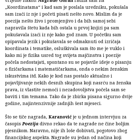
vrijeme nakon
Nagrade Goran
radila sam na
„Koordinatama“ i kad sam je poslala uredniku, pokušala
sam izaći iz nje i početi pisati nešto novo. Mislim da je
poezija nešto živo i promjenjivo i da bih samoj sebi
napravila štetu kada bih ostala u prvoj knjizi pa sam
pokušavala izaći iz nje kako god znam. U početku sam
opipavala jezik i pokušavala se odmaknuti od izričaja
koordinata i tematike, osluškivala sam što me je vuklo i
kako mi je fizika usred tog svijeta majčinstva i poezije
počela nedostajati, spontano su se pojavile ideje o pisanju
o fizičarkama i matematičarkama, onda o nekim ženskim
iskustvima itd. Kako je kod nas postalo aktualno i
pojavljivanje nekih desnih skupina koji nasrću na ženska
prava, iz vlastite nemoći i nezadovoljstva počela sam se
baviti i tim temama. Tako da je zbirka pisana sigurno dvije
godine, najintenzivnije zadnjih šest mjeseci.
Što se tiče nagrada,
Karanović
je u jednom intervjuu za
časopis
Poezija
divno rekao da te nagrade ne čine boljim
pjesnikom. Naravno, nije ih loše dobivati, pogotovo zbog
financijskog aspekta. Nagrade su jedan od načina koji