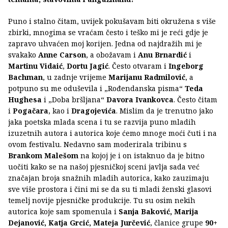
Puno i stalno čitam, uvijek pokušavam biti okružena s više
zbirki, mnogima se vraćam često i teško mi je reći gdje je
zapravo uhvaćen moj korijen. Jedna od najdražih mi je
svakako
Anne Carson
, a obožavam i
Anu Brnardić
i
Martinu Vidaić
,
Dortu Jagić
. Često otvaram i
Ingeborg
Bachman
, u zadnje vrijeme
Marijanu Radmilović
, a
potpuno su me oduševila i „Rođendanska pisma“
Teda
Hughesa
i „Doba bršljana“
Davora Ivankovca
. Često čitam
i
Pogačara
, kao i
Dragojevića
. Mislim da je trenutno jako
jaka poetska mlada scena i tu se razvija puno mladih
izuzetnih autora i autorica koje ćemo mnoge moći čuti i na
ovom festivalu. Nedavno sam moderirala tribinu s
Brankom Malešom
na kojoj je i on istaknuo da je bitno
uočiti kako se na našoj pjesničkoj sceni javlja sada već
značajan broja snažnih mladih autorica, kako zauzimaju
sve više prostora i čini mi se da su ti mladi ženski glasovi
temelj novije pjesničke produkcije. Tu su osim nekih
autorica koje sam spomenula i
Sanja Baković, Marija
Dejanović, Katja Grcić, Mateja Jurčević
, članice grupe
90+