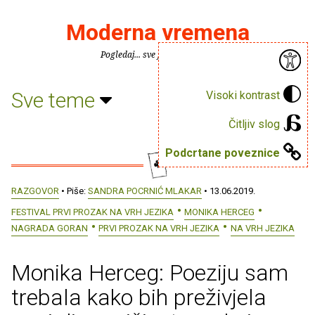
Moderna vremena
Pogledaj... sve je puno knjiga.
Sve teme
Visoki kontrast
Čitljiv slog
Podcrtane poveznice
RAZGOVOR
• Piše:
SANDRA POCRNIĆ MLAKAR
• 13.06.2019.
FESTIVAL PRVI PROZAK NA VRH JEZIKA
MONIKA HERCEG
NAGRADA GORAN
PRVI PROZAK NA VRH JEZIKA
NA VRH JEZIKA
Monika Herceg: Poeziju sam
trebala kako bih preživjela