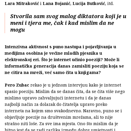
Lara Mitraković
i
Lana Bojanić
,
Lucija Butković
,
itd.
Stvorila sam svog malog diktatora koji je u
meni i tjera me, čak i kad mislim da ne
mogu
Intenzivna aktivnost s puno nastupa i pojavljivanja u
medijima osobina je većine mladih pjesnika u
elektronskoj eri. Što je internet učinio poeziji? Može li
informatička generacija danas zamisliti poeziju koja se
ne citira na mreži, već samo čita u knjigama?
Pero Zubac
rekao je u jednom intervjuu kako je internet
spasio poeziju. Mislim da se danas čita, da se čita više nego
mislimo upravo zahvaljujući internetu i da je danas
najbolji način za dolazak do čitatelja upravo preko
interneta na kojem smo svakodnevno. Naravno, puno se i
objavljuje poezije na društvenim mrežama, ali to nije
strašno niti loše. Za sve ima mjesta. Ono što mislim da je
bitno jest da se radi razlika između dobre umjetnosti i