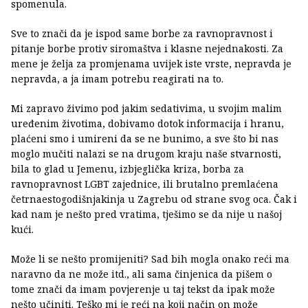
spomenula.
Sve to znači da je ispod same borbe za ravnopravnost i
pitanje borbe protiv siromaštva i klasne nejednakosti. Za
mene je želja za promjenama uvijek iste vrste, nepravda je
nepravda, a ja imam potrebu reagirati na to.
Mi zapravo živimo pod jakim sedativima, u svojim malim
uređenim životima, dobivamo dotok informacija i hranu,
plaćeni smo i umireni da se ne bunimo, a sve što bi nas
moglo mučiti nalazi se na drugom kraju naše stvarnosti,
bila to glad u Jemenu, izbjeglička kriza, borba za
ravnopravnost LGBT zajednice, ili brutalno premlaćena
četrnaestogodišnjakinja u Zagrebu od strane svog oca. Čak i
kad nam je nešto pred vratima, tješimo se da nije u našoj
kući.
Može li se nešto promijeniti? Sad bih mogla onako reći ma
naravno da ne može itd., ali sama činjenica da pišem o
tome znači da imam povjerenje u taj tekst da ipak može
nešto učiniti. Teško mi je reći na koji način on može