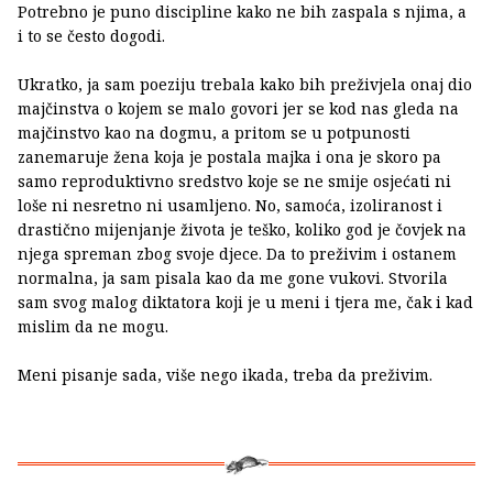
Potrebno je puno discipline kako ne bih zaspala s njima, a
i to se često dogodi.
Ukratko, ja sam poeziju trebala kako bih preživjela onaj dio
majčinstva o kojem se malo govori jer se kod nas gleda na
majčinstvo kao na dogmu, a pritom se u potpunosti
zanemaruje žena koja je postala majka i ona je skoro pa
samo reproduktivno sredstvo koje se ne smije osjećati ni
loše ni nesretno ni usamljeno. No, samoća, izoliranost i
drastično mijenjanje života je teško, koliko god je čovjek na
njega spreman zbog svoje djece. Da to preživim i ostanem
normalna, ja sam pisala kao da me gone vukovi. Stvorila
sam svog malog diktatora koji je u meni i tjera me, čak i kad
mislim da ne mogu.
Meni pisanje sada, više nego ikada, treba da preživim.