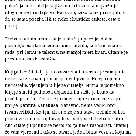
pokušaja, a tu i dalje književna kritika ima najvažniju
ulogu, a ne broj lajkova. Naravno, kako tome pristupiti, a
da se sama poezija liši te neke elitističke etikete, ostaje
pitanje.
Treba imati na umu i da je u slučaju poezije, dobar
pjesnik/pjesnikinja jedna suma talenta, količine čitanja i
rada, pri čemu je talent u najmanjoj mjeri bitan. Čitanje je
presudno za stvaralaštvo.
Knjiga bez čitatelja je neostvarena i internet je zamijenio
neke stare kanale promocije i vidljivosti. Ne vjerujem u
nečitatelje, vjerujem u lijene čitatelje. Njima je potrebno
knjige staviti pod nos i objasniti im zašto je bitno da
pročitaju nešto. Divan je primjer sjajne promocije sjajne
knjige
Damira Karakaša
. Naravno, nema veliki broj
izvanserijskih knjiga, ali one koje su takve trebale bi biti
promovirane i na njihovoj bi se vidljivosti trebalo raditi.
Ako čitatelju ponudite nešto što ga neće razočarati, čitatelj
će vam vjerovati i tako se stvara jedna bitna veza za koju mi