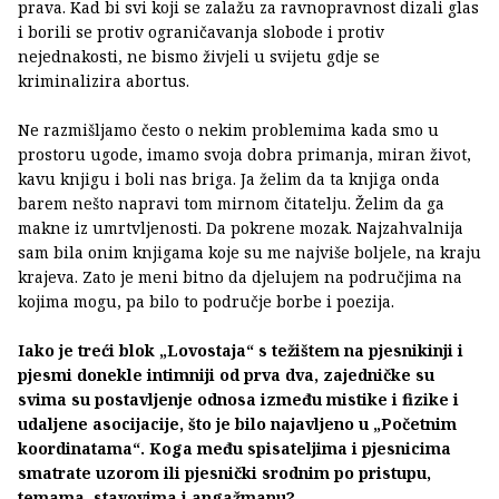
prava. Kad bi svi koji se zalažu za ravnopravnost dizali glas
i borili se protiv ograničavanja slobode i protiv
nejednakosti, ne bismo živjeli u svijetu gdje se
kriminalizira abortus.
Ne razmišljamo često o nekim problemima kada smo u
prostoru ugode, imamo svoja dobra primanja, miran život,
kavu knjigu i boli nas briga. Ja želim da ta knjiga onda
barem nešto napravi tom mirnom čitatelju. Želim da ga
makne iz umrtvljenosti. Da pokrene mozak. Najzahvalnija
sam bila onim knjigama koje su me najviše boljele, na kraju
krajeva. Zato je meni bitno da djelujem na područjima na
kojima mogu, pa bilo to područje borbe i poezija.
Iako je treći blok „Lovostaja“ s težištem na pjesnikinji i
pjesmi donekle intimniji od prva dva, zajedničke su
svima su postavljenje odnosa između mistike i fizike i
udaljene asocijacije, što je bilo najavljeno u „Početnim
koordinatama“. Koga među spisateljima i pjesnicima
smatrate uzorom ili pjesnički srodnim po pristupu,
temama, stavovima i angažmanu?