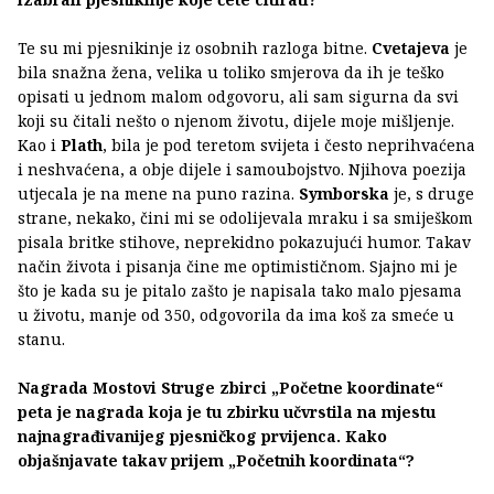
Te su mi pjesnikinje iz osobnih razloga bitne.
Cvetajeva
je
bila snažna žena, velika u toliko smjerova da ih je teško
opisati u jednom malom odgovoru, ali sam sigurna da svi
koji su čitali nešto o njenom životu, dijele moje mišljenje.
Kao i
Plath
, bila je pod teretom svijeta i često neprihvaćena
i neshvaćena, a obje dijele i samoubojstvo. Njihova poezija
utjecala je na mene na puno razina.
Symborska
je, s druge
strane, nekako, čini mi se odolijevala mraku i sa smiješkom
pisala britke stihove, neprekidno pokazujući humor. Takav
način života i pisanja čine me optimističnom. Sjajno mi je
što je kada su je pitalo zašto je napisala tako malo pjesama
u životu, manje od 350, odgovorila da ima koš za smeće u
stanu.
Nagrada Mostovi Struge zbirci „Početne koordinate“
peta je nagrada koja je tu zbirku učvrstila na mjestu
najnagrađivanijeg pjesničkog prvijenca. Kako
objašnjavate takav prijem „Početnih koordinata“?