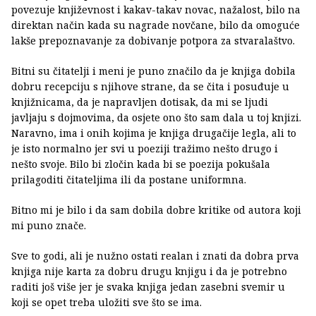
povezuje književnost i kakav-takav novac, nažalost, bilo na
direktan način kada su nagrade novčane, bilo da omoguće
lakše prepoznavanje za dobivanje potpora za stvaralaštvo.
Bitni su čitatelji i meni je puno značilo da je knjiga dobila
dobru recepciju s njihove strane, da se čita i posuđuje u
knjižnicama, da je napravljen dotisak, da mi se ljudi
javljaju s dojmovima, da osjete ono što sam dala u toj knjizi.
Naravno, ima i onih kojima je knjiga drugačije legla, ali to
je isto normalno jer svi u poeziji tražimo nešto drugo i
nešto svoje. Bilo bi zločin kada bi se poezija pokušala
prilagoditi čitateljima ili da postane uniformna.
Bitno mi je bilo i da sam dobila dobre kritike od autora koji
mi puno znače.
Sve to godi, ali je nužno ostati realan i znati da dobra prva
knjiga nije karta za dobru drugu knjigu i da je potrebno
raditi još više jer je svaka knjiga jedan zasebni svemir u
koji se opet treba uložiti sve što se ima.