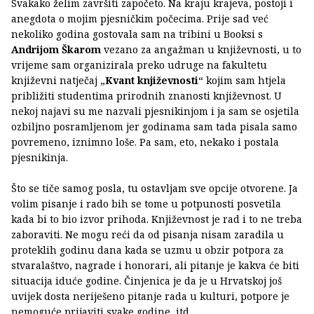
Svakako želim završiti započeto. Na kraju krajeva, postoji i
anegdota o mojim pjesničkim počecima. Prije sad već
nekoliko godina gostovala sam na tribini u Booksi s
Andrijom
Škarom
vezano za angažman u književnosti, u to
vrijeme sam organizirala preko udruge na fakultetu
književni natječaj „
Kvant književnosti
“ kojim sam htjela
približiti studentima prirodnih znanosti književnost. U
nekoj najavi su me nazvali pjesnikinjom i ja sam se osjetila
ozbiljno posramljenom jer godinama sam tada pisala samo
povremeno, iznimno loše. Pa sam, eto, nekako i postala
pjesnikinja.
Što se tiče samog posla, tu ostavljam sve opcije otvorene. Ja
volim pisanje i rado bih se tome u potpunosti posvetila
kada bi to bio izvor prihoda. Književnost je rad i to ne treba
zaboraviti. Ne mogu reći da od pisanja nisam zaradila u
proteklih godinu dana kada se uzmu u obzir potpora za
stvaralaštvo, nagrade i honorari, ali pitanje je kakva će biti
situacija iduće godine. Činjenica je da je u Hrvatskoj još
uvijek dosta neriješeno pitanje rada u kulturi, potpore je
nemoguće prijaviti svake godine, itd.