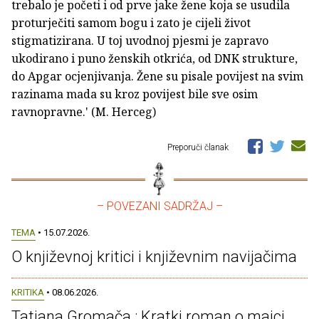
trebalo je početi i od prve jake žene koja se usudila
proturječiti samom bogu i zato je cijeli život
stigmatizirana. U toj uvodnoj pjesmi je zapravo
ukodirano i puno ženskih otkrića, od DNK strukture,
do Apgar ocjenjivanja. Žene su pisale povijest na svim
razinama mada su kroz povijest bile sve osim
ravnopravne.' (M. Herceg)
Preporuči članak
– POVEZANI SADRŽAJ –
TEMA
• 15.07.2026.
O književnoj kritici i književnim navijačima
KRITIKA
• 08.06.2026.
Tatjana Gromača : Kratki roman o majci