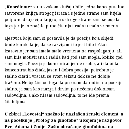
„
Koordinate
“ su u svakom slučaju bile jedna konceptualno
zatvorena knjiga strogog izraza i s jedne strane sam htjela
potpuno drugačiju knjigu, a s druge strane sam se bojala
toga jer je to značilo puno čitanja i rada u malo vremena.
Ljestvica koju sam si postavila je da poezija koja slijedi
bude korak dalje, da se razvijam i to jest bilo teško i
izazovno jer sam imala malo vremena na raspolaganju, ali
sam bila motivirana i radila kad god sam mogla, koliko god
sam mogla. Poezija je koncentrat jedne osobe, ali da bi taj
koncentrat bio čitak, jasan i dobra poezija, potrebno je
stalno čitati i vraćati se svom tekstu dok se ne dobije
traženo. Ne bježim od toga da priznam da radim na poeziji
stalno, ja sam kao mazga i drvim po nečemu dok nisam
zadovoljna, a ako nisam zadovoljna, to ne ide prema
čitateljima.
U zbirci „Lovostaj“ snažno je naglašen ženski element, a
na početku je „Prolog za ginofobe“ u kojem je razgovor
Eve, Adama i Zmije. Zašto obraćanje ginofobima na