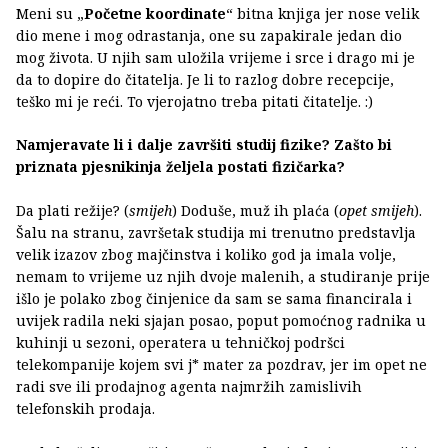
Meni su „
Početne koordinate
“ bitna knjiga jer nose velik
dio mene i mog odrastanja, one su zapakirale jedan dio
mog života. U njih sam uložila vrijeme i srce i drago mi je
da to dopire do čitatelja. Je li to razlog dobre recepcije,
teško mi je reći. To vjerojatno treba pitati čitatelje. :)
Namjeravate li i dalje završiti studij fizike? Zašto bi
priznata pjesnikinja željela postati fizičarka?
Da plati režije? (
smijeh
) Doduše, muž ih plaća (
opet smijeh
).
Šalu na stranu, završetak studija mi trenutno predstavlja
velik izazov zbog majčinstva i koliko god ja imala volje,
nemam to vrijeme uz njih dvoje malenih, a studiranje prije
išlo je polako zbog činjenice da sam se sama financirala i
uvijek radila neki sjajan posao, poput pomoćnog radnika u
kuhinji u sezoni, operatera u tehničkoj podršci
telekompanije kojem svi j* mater za pozdrav, jer im opet ne
radi sve ili prodajnog agenta najmržih zamislivih
telefonskih prodaja.