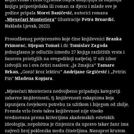
knjigu pripovijedaka ili roman za djecu i mlade ove je
godine pripala
Morei Baničević
, autorici romana
„
Mjesečari Monteriera
” (ilustracije
Petra Brnardić
,
Naklada Ljevak, 2022).
Prosudbenog povjerenstvo koje čine književnici
Branka
Primorac
,
Stjepan Tomaš
i dr.
Tomislav Zagoda
jednoglasno je odlučilo između 27 knjiga različitih vrsta i
žanrova pristiglih na ovogodišnji natječaj. U uži izbor
izdvojili su i ova četiri naslova: „Ja Zmajica”
Tamare
Brkan
, „Gonič kroz lektiru”
Andrijane Grgičević
i „Petrin
Pin"
Mladena Kopjara
.
„Mjesečari Monteriera nedvojbeno pripadaju kategoriji
zabavne književnosti, tj. književnosti eskapizma koja
ispunjava čovjekovu potrebu za užitkom i bijegom od zbilje.
Premda vrlo često takva književnost nije visoko
vrednovana prema kriterijima akademskih estetskih
ideologija, nepobitna je činjenica da upravo takav žanr ima
najveći broj poklonika među čitateljima. Nasuprot krutom