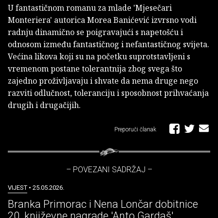
U fantastičnom romanu za mlade 'Mjesečari
Monteriera' autorica Morea Banićević izvrsno vodi
radnju dinamično se poigravajući s napetošću i
odnosom između fantastičnog i nefantastičnog svijeta.
Većina likova koji su na početku suprotstavljeni s
vremenom postane tolerantnija zbog svega što
zajedno proživljavaju i shvate da nema druge nego
razviti odlučnost, toleranciju i sposobnost prihvaćanja
drugih i drugačijih.
Preporuči članak
– POVEZANI SADRŽAJ –
VIJEST
• 25.05.2026.
Branka Primorac i Nena Lončar dobitnice
20. književne nagrade 'Anto Gardaš'