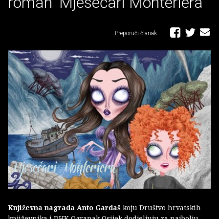
roman 'Mjesečari Monteriera'
Preporuči članak
Književna nagrada Anto Gardaš
koju Društvo hrvatskih
književnika i DHK Ogranak Osijek dodjeljuju za najbolju