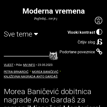
Moderna vremena
Pogledaj... sve je puno knjiga.
Sve teme
Visoki kontrast
Čitljiv slog
Podcrtane poveznice
VIJEST
• Piše:
MV INFO
• 23.05.2023.
PETRA BRNARDIĆ
MOREA BANIČEVIĆ
KNJIŽEVNA NAGRADA ANTO GARDAŠ
Morea Baničević dobitnica
nagrade Anto Gardaš za