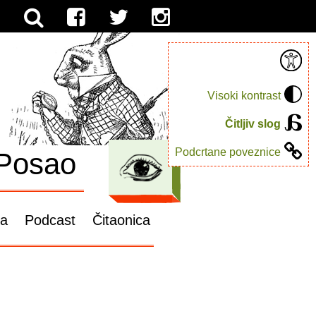
Visoki kontrast
Čitljiv slog
Podcrtane poveznice
Posao
ga
Podcast
Čitaonica