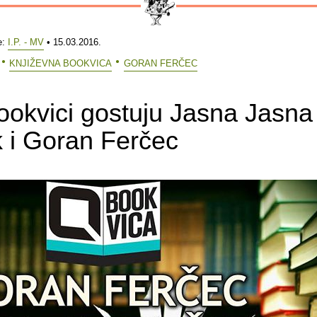
e:
I.P. - MV
• 15.03.2016.
KNJIŽEVNA BOOKVICA
GORAN FERČEC
okvici gostuju Jasna Jasna
 i Goran Ferčec