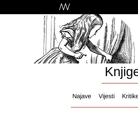
Knjig
Najave
Vijesti
Kritik