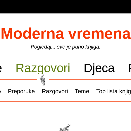
Moderna vremena
Pogledaj... sve je puno knjiga.
e
Razgovori
Djeca
e
Preporuke
Razgovori
Teme
Top lista knji