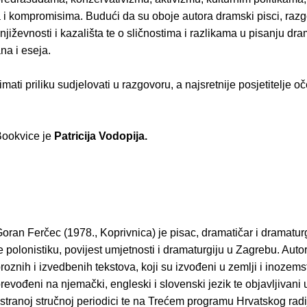
 i kompromisima. Budući da su oboje autora dramski pisci, razg
njiževnosti i kazališta te o sličnostima i razlikama u pisanju dr
na i eseja.
 imati priliku sudjelovati u razgovoru, a najsretnije posjetitelje o
 Bookvice je
Patricija Vodopija.
oran Ferčec (1978., Koprivnica) je pisac, dramatičar i dramatur
e polonistiku, povijest umjetnosti i dramaturgiju u Zagrebu. Autor
roznih i izvedbenih tekstova, koji su izvođeni u zemlji i inozems
revođeni na njemački, engleski i slovenski jezik te objavljivani
 stranoj stručnoj pe­riodici te na Trećem programu Hrvatskog radi