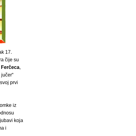
ak 17.
a čije su
 Ferčeca
,
 jučer“
 svoj prvi
lomke iz
 odnosu
ljubavi koja
a i