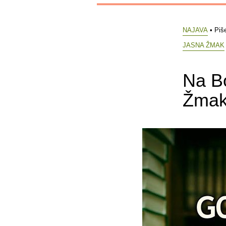
NAJAVA
• Piš
JASNA ŽMAK
Na Bo
Žmak