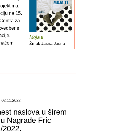
ojektima.
ciju na 15.
 Centra za
izvedbene
acije.
Moja ti
domaćem
Žmak Jasna Jasna
 02.11.2022.
aest naslova u širem
ru Nagrade Fric
/2022.