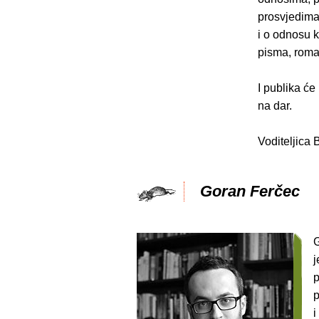
prosvjedima
i o odnosu k
pisma, roma
I publika će
na dar.
Voditeljica
Goran Ferčec
G
j
p
p
i