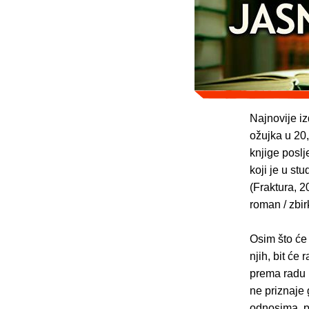
Najnovije iz
ožujka u 20
knjige poslj
koji je u st
(Fraktura, 2
roman / zbirk
Osim što će 
njih, bit će
prema radu n
ne priznaje
odnosima, p