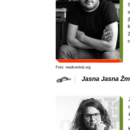
S
s
(
f
2
r
Foto: readcentral.org
Jasna Jasna Ž