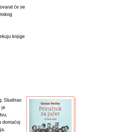
ovarat će se
amskog
čekuju knjige
g. Studirao
 je
tvu,
 u domaćoj
ja.