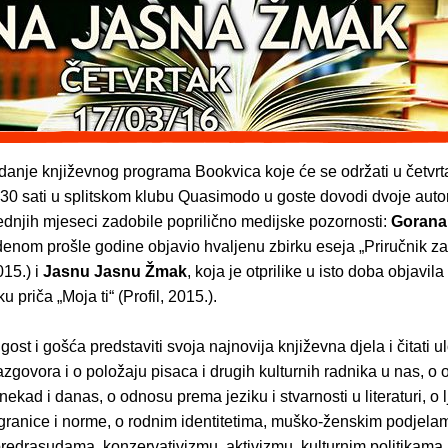
danje književnog programa Bookvica koje će se održati u četvrt
,30 sati u splitskom klubu Quasimodo u goste dovodi dvoje autor
ednjih mjeseci zadobile poprilično medijske pozornosti:
Gorana
udenom prošle godine objavio hvaljenu zbirku eseja „Priručnik za
015.) i
Jasnu Jasnu Žmak
, koja je otprilike u isto doba objavila
u priča „Moja ti“ (Profil, 2015.).
gost i gošća predstaviti svoja najnovija književna djela i čitati u
 razgovora i o položaju pisaca i drugih kulturnih radnika u nas, o
ekad i danas, o odnosu prema jeziku i stvarnosti u literaturi, o 
 granice i norme, o rodnim identitetima, muško-ženskim podjelam
redrasudama, konzervativizmu, aktivizmu, kulturnim politikama,