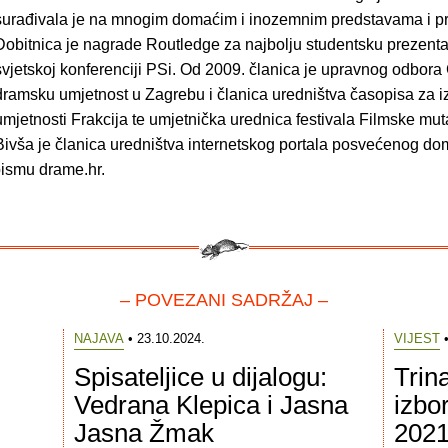
surađivala je na mnogim domaćim i inozemnim predstavama i pr
Dobitnica je nagrade Routledge za najbolju studentsku prezenta
svjetskoj konferenciji PSi. Od 2009. članica je upravnog odbora
dramsku umjetnost u Zagrebu i članica uredništva časopisa za 
umjetnosti Frakcija te umjetnička urednica festivala Filmske mut
Bivša je članica uredništva internetskog portala posvećenog 
ismu drame.hr.
– POVEZANI SADRŽAJ –
NAJAVA
• 23.10.2024.
VIJEST
•
Spisateljice u dijalogu:
Trin
Vedrana Klepica i Jasna
izbo
Jasna Žmak
2021