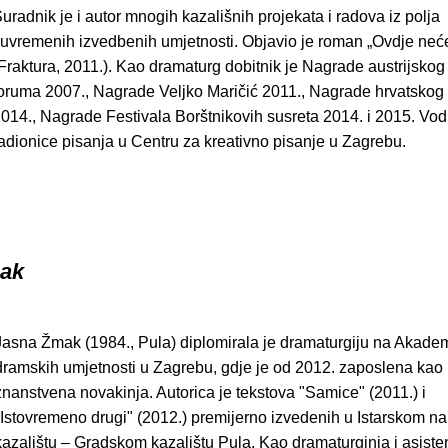
uradnik je i autor mnogih kazališnih projekata i radova iz polja
uvremenih izvedbenih umjetnosti. Objavio je roman „Ovdje neće
Fraktura, 2011.). Kao dramaturg dobitnik je Nagrade austrijskog
oruma 2007., Nagrade Veljko Maričić 2011., Nagrade hrvatskog
014., Nagrade Festivala Borštnikovih susreta 2014. i 2015. Vodit
adionice pisanja u Centru za kreativno pisanje u Zagrebu.
mak
Jasna Žmak (1984., Pula) diplomirala je dramaturgiju na Akadem
dramskih umjetnosti u Zagrebu, gdje je od 2012. zaposlena kao
znanstvena novakinja. Autorica je tekstova "Samice" (2011.) i
"Istovremeno drugi" (2012.) premijerno izvedenih u Istarskom 
kazalištu – Gradskom kazalištu Pula. Kao dramaturginja i asisten