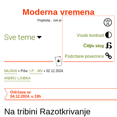
Moderna vremena
Pogledaj... sve je puno knjiga.
Sve teme
Visoki kontrast
Čitljiv slog
Podcrtane poveznice
NAJAVA
• Piše:
I.P. - MV
• 02.12.2024.
ANDRIJ LJUBKA
Održava se
04.12.2024. u 19h
Na tribini Razotkrivanje