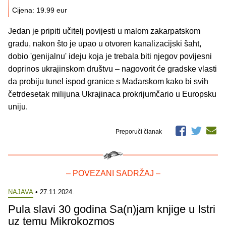
Cijena: 19.99 eur
Jedan je pripiti učitelj povijesti u malom zakarpatskom
gradu, nakon što je upao u otvoren kanalizacijski šaht,
dobio 'genijalnu' ideju koja je trebala biti njegov povijesni
doprinos ukrajinskom društvu – nagovorit će gradske vlasti
da probiju tunel ispod granice s Mađarskom kako bi svih
četrdesetak milijuna Ukrajinaca prokrijumčario u Europsku
uniju.
Preporuči članak
– POVEZANI SADRŽAJ –
NAJAVA
• 27.11.2024.
Pula slavi 30 godina Sa(n)jam knjige u Istri
uz temu Mikrokozmos