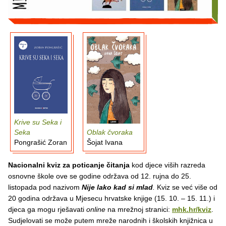
Krive su Seka i
Seka
Oblak čvoraka
Pongrašić Zoran
Šojat Ivana
Nacionalni kviz za poticanje čitanja
kod djece viših razreda
osnovne škole ove se godine održava od 12. rujna do 25.
listopada pod nazivom
Nije lako kad si mlad
.
Kviz se već više od
20 godina održava u Mjesecu hrvatske knjige (15. 10. – 15. 11.) i
djeca ga mogu rješavati
online
na mrežnoj stranici:
mhk.hr/kviz
.
Sudjelovati se može putem mreže narodnih i školskih knjižnica u