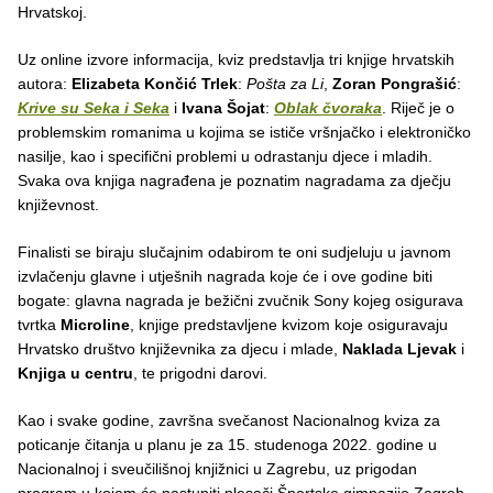
Hrvatskoj.
Uz online izvore informacija, kviz predstavlja tri knjige hrvatskih
autora:
Elizabeta Končić
Trlek
:
Pošta za Li
,
Zoran Pongrašić
:
Krive su Seka i Seka
i
Ivana Šojat
:
Oblak čvoraka
. Riječ je o
problemskim romanima u kojima se ističe vršnjačko i elektroničko
nasilje, kao i specifični problemi u odrastanju djece i mladih.
Svaka ova knjiga nagrađena je poznatim nagradama za dječju
književnost.
Finalisti se biraju slučajnim odabirom te oni sudjeluju u javnom
izvlačenju glavne i utješnih nagrada koje će i ove godine biti
bogate: glavna nagrada je bežični zvučnik Sony kojeg osigurava
tvrtka
Microline
, knjige predstavljene kvizom koje osiguravaju
Hrvatsko društvo književnika za djecu i mlade,
Naklada Ljevak
i
Knjiga u centru
, te prigodni darovi.
Kao i svake godine, završna svečanost Nacionalnog kviza za
poticanje čitanja u planu je za 15. studenoga 2022. godine u
Nacionalnoj i sveučilišnoj knjižnici u Zagrebu, uz prigodan
program u kojem će nastupiti plesači Športske gimnazije Zagreb.