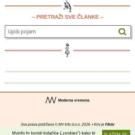
– PRETRAŽI SVE ČLANKE –
Moderna vremena
Sva prava pridržana © MV Info d.o.o. 2026. • Kriv je
Fiktiv
Mvinfo.hr koristi kolačiće („cookies“) kako bi
SLAŽEM SE