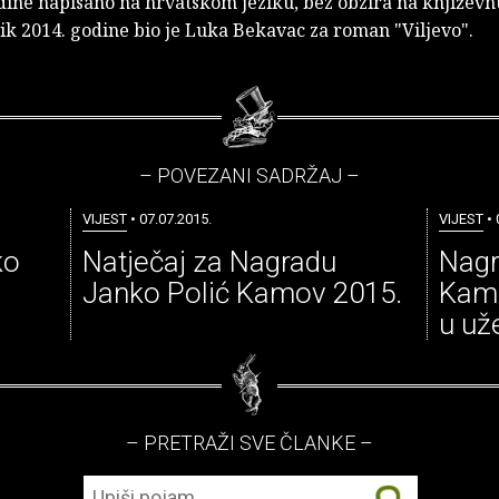
dine napisano na hrvatskom jeziku, bez obzira na književn
ik 2014. godine bio je Luka Bekavac za roman "Viljevo".
– POVEZANI SADRŽAJ –
VIJEST
• 07.07.2015.
VIJEST
• 
ko
Natječaj za Nagradu
Nagr
Janko Polić Kamov 2015.
Kamo
u už
– PRETRAŽI SVE ČLANKE –