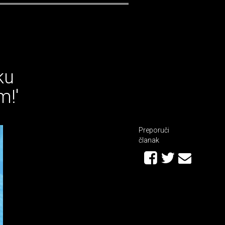
ku
m!'
Preporuči
članak