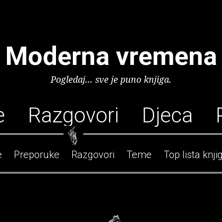
Moderna vremena
Pogledaj... sve je puno knjiga.
e
Razgovori
Djeca
e
Preporuke
Razgovori
Teme
Top lista knji