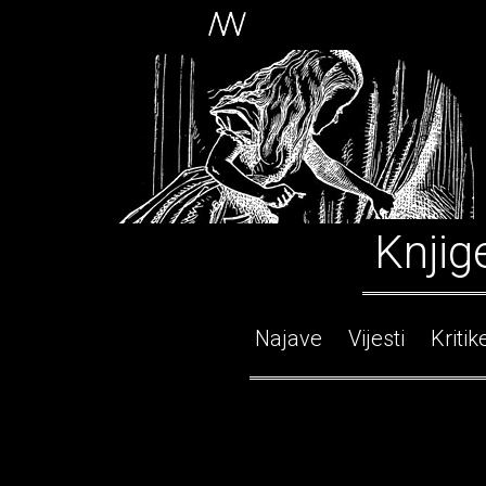
Knjig
Najave
Vijesti
Kritik