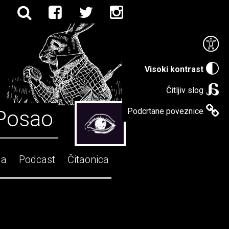
Visoki kontrast
Čitljiv slog
Posao
Podcrtane poveznice
ga
Podcast
Čitaonica