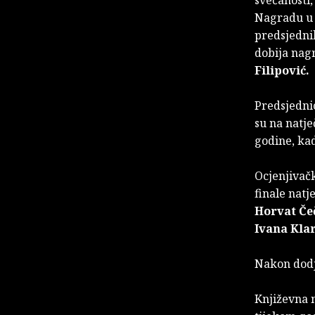
Nagradu u o
predsjedn
dobija nag
Filipović.
Predsjednic
su na natje
godine, ka
Ocjenjivačk
finale nat
Horvat Če
Ivana Kla
Nakon dodj
Književna n