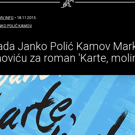
MV INFO
• 18.11.2015.
KO POLIĆ KAMOV
ada Janko Polić Kamov Mar
oviću za roman 'Karte, moli