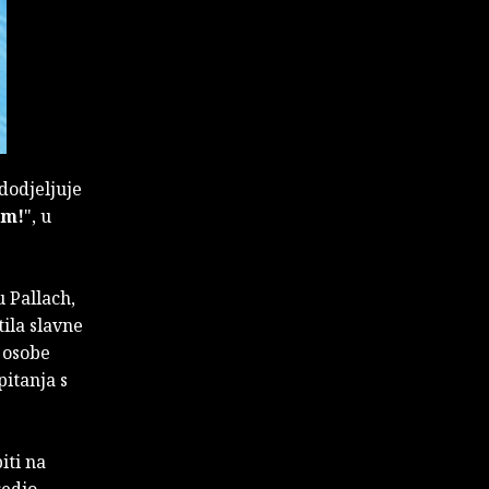
dodjeljuje
im!
", u
u Pallach,
ila slavne
i osobe
pitanja s
iti na
edio .