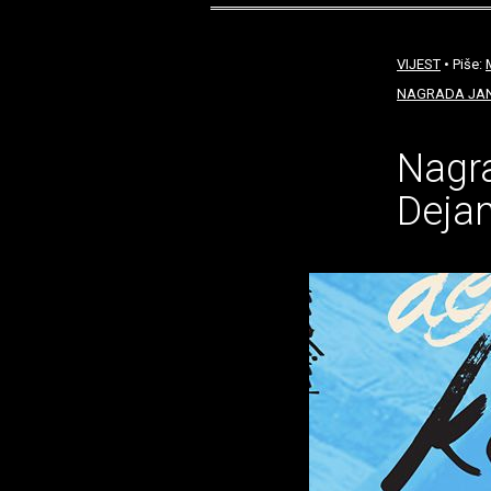
VIJEST
• Piše:
NAGRADA JAN
Nagr
Dejan