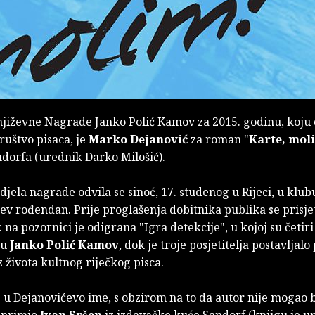
njiževne Nagrade Janko Polić Kamov za 2015. godinu, koju 
ruštvo pisaca, je
Marko Dejanović
za roman
"
Karte, mol
ndorfa (urednik Darko Milošić).
jela nagrade odvila se sinoć, 17. studenog u Rijeci, u klub
v rođendan. Prije proglašenja dobitnika publika se prisjet
 na pozornici je odigrana "Igra detekcije", u kojoj su četir
su
Janko Polić Kamov
, dok je troje posjetitelja postavljalo 
z života kultnog riječkog pisca.
u Dejanovićevo ime, s obzirom na to da autor nije mogao b
, primio
Ivan Sršen
iz izdavačke kuće Sandorf (knjigu je ur