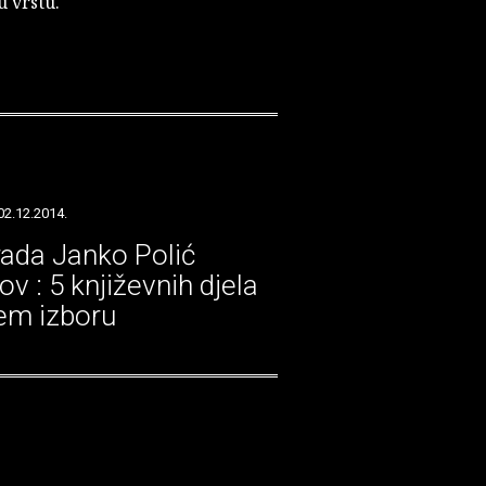
u vrstu.
02.12.2014.
ada Janko Polić
v : 5 književnih djela
em izboru