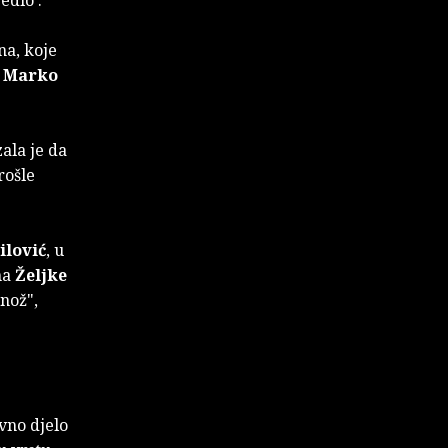
na, koje
,
Marko
ala je da
rošle
ilović
, u
ma
Željke
nož",
vno djelo