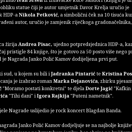
bliku statue čiji je autor umjetnik Davor Krelja uručio je
ik HDP-a
Nikola Petković
, a simbolični ček na 10 tisuća ku
rađeni autor, uručio je zamjenik riječkoga gradonačelnika
a žirija
Andrea Pisac,
ujedno potpredsjednica HDP-a, kaz
čaj pristigle 84 knjige, što je gotovo za 50 posto više nego p
d je Nagrada Janko Polić Kamov dodijeljena prvi put.
i sud, u kojem su bili i
Jadranka Pintarić
te
Kristina Pos
jecanja je izabrao roman
Marka Dejanovića
, zbirku pjesa
č
"Moramo postati konkretni" te djela
Dorte Jagić
"Kafkin 
rića
"Tihi dani" i
Igora Rajkija
"Puteni nametnik".
ele Nagrade uslijedio je rock koncert Blagdan Banda.
agrada Janko Polić Kamov dodjeljuje se na najbolje knjiže