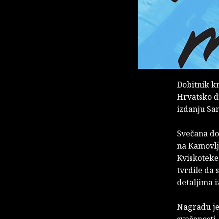
Dobitnik k
Hrvatsko d
izdanju Sa
Svečana dod
na Kamovlje
Kviskoteke:
tvrdile da 
detaljima i
Nagradu je 
svečanosti