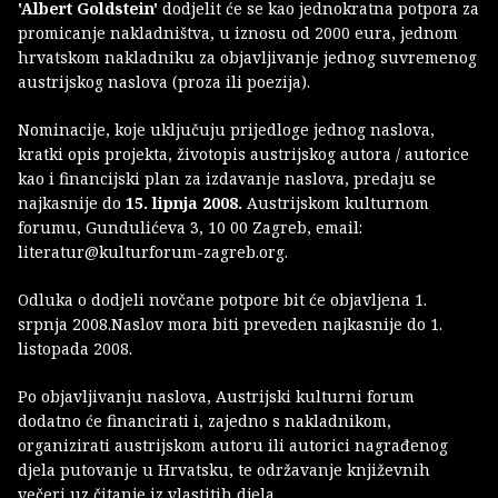
'Albert Goldstein'
dodjelit će se kao jednokratna potpora za
promicanje nakladništva, u iznosu od 2000 eura, jednom
hrvatskom nakladniku za objavljivanje jednog suvremenog
austrijskog naslova (proza ili poezija).
Nominacije, koje uključuju prijedloge jednog naslova,
kratki opis projekta, životopis austrijskog autora / autorice
kao i financijski plan za izdavanje naslova, predaju se
najkasnije do
15. lipnja 2008.
Austrijskom kulturnom
forumu, Gundulićeva 3, 10 00 Zagreb, email:
literatur@kulturforum-zagreb.org.
Odluka o dodjeli novčane potpore bit će objavljena 1.
srpnja 2008.Naslov mora biti preveden najkasnije do 1.
listopada 2008.
Po objavljivanju naslova, Austrijski kulturni forum
dodatno će financirati i, zajedno s nakladnikom,
organizirati austrijskom autoru ili autorici nagrađenog
djela putovanje u Hrvatsku, te održavanje književnih
večeri uz čitanje iz vlastitih djela.