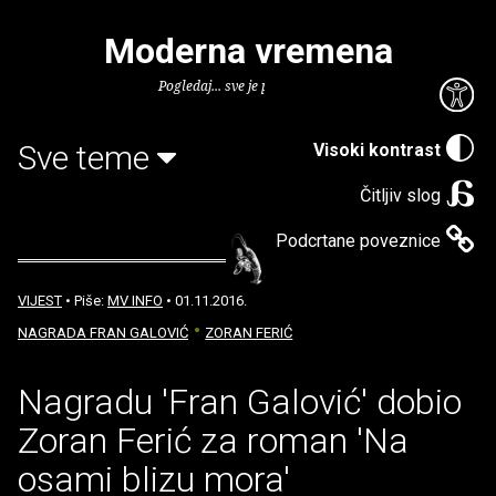
Moderna vremena
Pogledaj... sve je puno knjiga.
Sve teme
Visoki kontrast
Čitljiv slog
Podcrtane poveznice
VIJEST
• Piše:
MV INFO
• 01.11.2016.
NAGRADA FRAN GALOVIĆ
ZORAN FERIĆ
Nagradu 'Fran Galović' dobio
Zoran Ferić za roman 'Na
osami blizu mora'