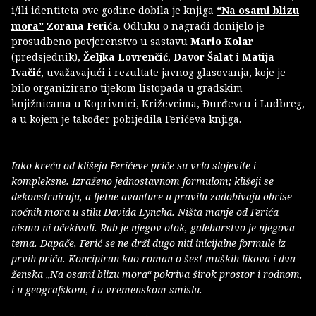
i/ili identiteta ove godine dobila je knjiga
“Na osami blizu
mora”
Zorana Ferića
. Odluku o nagradi donijelo je
prosudbeno povjerenstvo u sastavu
Mario Kolar
(predsjednik),
Željka Lovrenčić
,
Davor Šalat
i
Matija
Ivačić
, uvažavajući i rezultate javnog glasovanja, koje je
bilo organizirano tijekom listopada u gradskim
knjižnicama u Koprivnici, Križevcima, Đurđevcu i Ludbreg,
a u kojem je također pobijedila Ferićeva knjiga.
Iako kreću od klišeja Ferićeve priče su vrlo slojevite i
kompleksne. Izraženo jednostavnom formulom; klišeji se
dekonstruiraju, a ljetne avanture u pravilu zadobivaju obrise
noćnih mora u stilu Davida Lyncha. Ništa manje od Ferića
nismo ni očekivali. Rab je njegov otok, galebarstvo je njegova
tema. Dapače, Ferić se ne drži dugo niti inicijalne formule iz
prvih priča. Koncipiran kao roman o šest muških likova i dva
ženska „Na osami blizu mora“ pokriva širok prostor i rodnom,
i u geografskom, i u vremenskom smislu.