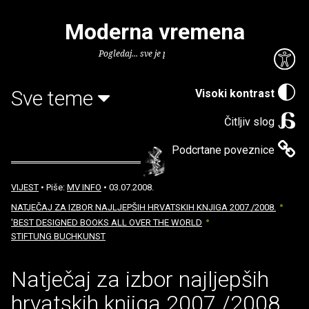
Moderna vremena
Pogledaj... sve je puno knjiga.
Sve teme
Visoki kontrast
Čitljiv slog
Podcrtane poveznice
VIJEST
• Piše:
MV INFO
• 03.07.2008.
NATJEČAJ ZA IZBOR NAJLJEPŠIH HRVATSKIH KNJIGA 2007./2008.
'BEST DESIGNED BOOKS ALL OVER THE WORLD
STIFTUNG BUCHKUNST
Natječaj za izbor najljepših
hrvatskih knjiga 2007./2008.