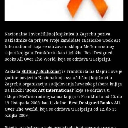
Nacionalna i sveučilišnoj knjižnica u Zagrebu poziva
nakladnike da prijave svoje kandidate za izložbe 'Book Art
International' koja se održava u sklopu Međunarodnog
sajma knjiga u Frankfurtu kao i izložbe 'Best Designed
Books All Over The World' koja se održava u Leipzigu.
Zaklada
Stiftung Buchkunst
iz Frankfurta na Majni i ove je
godine povjerila Nacionalnoj i sveučilišnoj knjižnici u
Zagrebu organizaciju sudjelovanja hrvatskog izbora knjiga
na izložbi
'Book Art International'
koja se održava u
sklopu Međunarodnog sajma knjiga u Frankfurtu od 15. do
19. listopada 2008. kao i izložbe
'Best Designed Books All
Over The World'
koja se održava u Leipzigu od 12. do 15.
ožujka 2009.
Riječ je o izložbama koje predstavljaju dosegnute razine