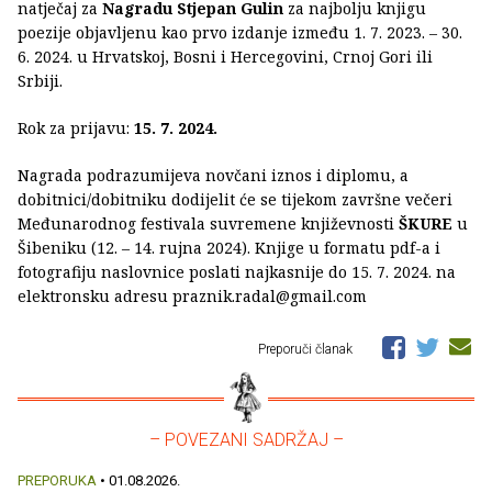
natječaj za
Nagradu Stjepan Gulin
za najbolju knjigu
poezije objavljenu kao prvo izdanje između 1. 7. 2023. – 30.
6. 2024. u Hrvatskoj, Bosni i Hercegovini, Crnoj Gori ili
Srbiji.
Rok za prijavu:
15. 7. 2024.
Nagrada podrazumijeva novčani iznos i diplomu, a
dobitnici/dobitniku dodijelit će se tijekom završne večeri
Međunarodnog festivala suvremene književnosti
ŠKURE
u
Šibeniku (12. – 14. rujna 2024). Knjige u formatu pdf-a i
fotografiju naslovnice poslati najkasnije do 15. 7. 2024. na
elektronsku adresu praznik.radal@gmail.com
Preporuči članak
– POVEZANI SADRŽAJ –
PREPORUKA
• 01.08.2026.