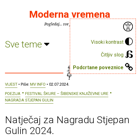
Moderna vremena
Pogledaj... sve je puno knjiga.
Sve teme
Visoki kontrast
Čitljiv slog
Podcrtane poveznice
VIJEST
• Piše:
MV INFO
• 02.07.2024.
POEZIJA
FESTIVAL ŠKURE – ŠIBENSKE KNJIŽEVNE URE
NAGRADA STJEPAN GULIN
Natječaj za Nagradu Stjepan
Gulin 2024.