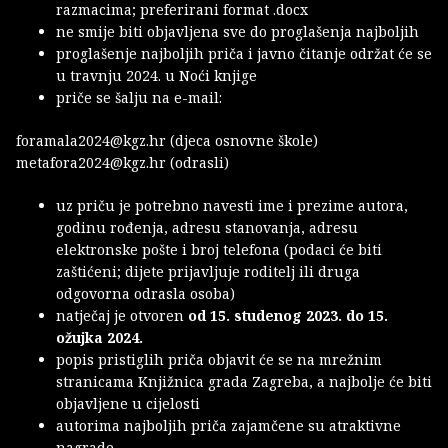
razmacima; preferirani format .docx
ne smije biti objavljena sve do proglašenja najboljih
proglašenje najboljih priča i javno čitanje održat će se
u travnju 2024. u Noći knjige
priče se šalju na e-mail:
foramala2024@kgz.hr (djeca osnovne škole)
metafora2024@kgz.hr (odrasli)
uz priču je potrebno navesti ime i prezime autora,
godinu rođenja, adresu stanovanja, adresu
elektronske pošte i broj telefona (podaci će biti
zaštićeni; dijete prijavljuje roditelj ili druga
odgovorna odrasla osoba)
natječaj je otvoren
od 15. studenog 2023. do 15.
ožujka 2024.
popis pristiglih priča objavit će se na mrežnim
stranicama Knjižnica grada Zagreba, a najbolje će biti
objavljene u cijelosti
autorima najboljih priča zajamčene su atraktivne
nagrade