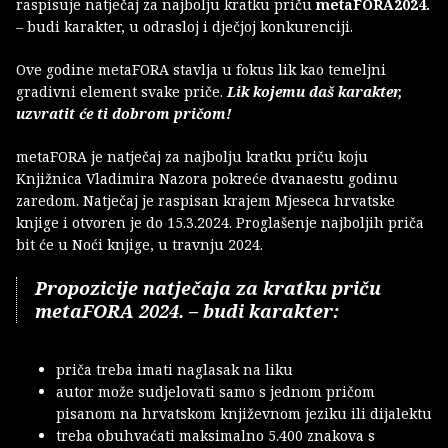
raspisuje natječaj za najbolju kratku priču
metaFORA2024.
– budi karakter, u odrasloj i dječjoj konkurenciji.
Ove godine metaFORA stavlja u fokus lik kao temeljni
gradivni element svake priče.
Lik kojemu daš karakter,
uzvratit će ti dobrom pričom!
metaFORA je natječaj za najbolju kratku priču koju
Knjižnica Vladimira Nazora pokreće dvanaestu godinu
zaredom. Natječaj je raspisan krajem Mjeseca hrvatske
knjige i otvoren je do 15.3.2024. Proglašenje najboljih priča
bit će u Noći knjige, u travnju 2024.
Propozicije natječaja za kratku priču
metaFORA 2024. – budi karakter:
priča treba imati naglasak na liku
autor može sudjelovati samo s jednom pričom
pisanom na hrvatskom književnom jeziku ili dijalektu
treba obuhvaćati maksimalno 5.400 znakova s