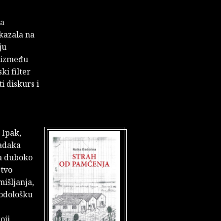
na
ukazala na
ju
e između
ki filter
i diskurs i
 Ipak,
radaka
ca duboko
stvo
išljanja,
todološku
oji