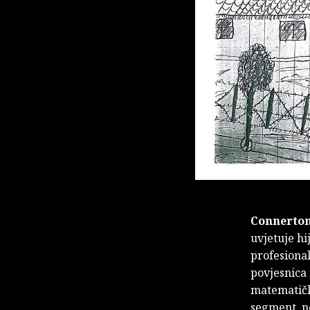
Connerto
uvjetuje hi
profesional
povjesnica 
matematički
segment, ne