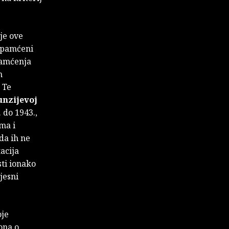
je ove
zapamćeni
pamćenja
m
 Te
nzijevoj
 do 1943.,
ma i
da ih ne
acija
sti ionako
jesni
oje
ona o