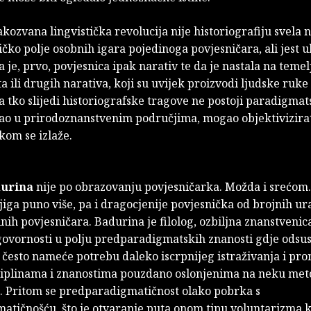
kozvana lingvistička revolucija nije historiografiju svela 
ičko polje osobnih igara pojedinoga povjesničara, ali jest 
a je, prvo, povjesnica ipak narativ te da je nastala na temel
ili drugih narativa, koji su uvijek proizvodi ljudske ruk
a tko slijedi historiografske tragove ne postoji paradigmats
kao u prirodoznanstvenim područjima, mogao objektivizirat
kom se izlaže.
durina
nije po obrazovanju povjesničarka. Možda i srećom.
jiga puno više, pa i dragocjenije povjesnička od brojnih u
nih povjesničara. Badurina je filolog, ozbiljna znanstveni
govornosti u polju predparadigmatskih znanosti gdje odsu
često nameće potrebu daleko iscrpnijeg istraživanja i prom
ciplinama i znanostima pouzdano oslonjenima na neku me
 Pritom se predparadigmatičnost olako pobrka s
atičnošću, što je otvaranje puta onom tipu voluntarizma k