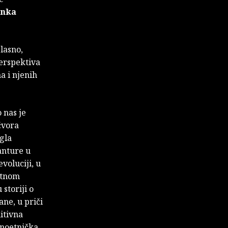
onka
lasno,
perspektiva
a i njenih
 nas je
čvora
gla
vanture u
voluciji, u
retnom
storiji o
ane, u priči
itivna
inoetnička,