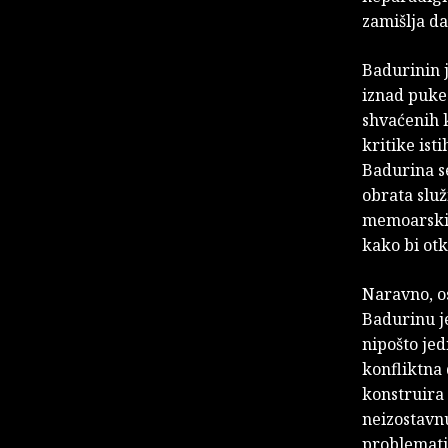
zamišlja d
Badurinin j
iznad puke 
shvaćenih 
kritike ist
Badurina s
obrata slu
memoarskim
kako bi otk
Naravno, os
Badurinu je
nipošto jed
konfliktna 
konstruira 
neizostavnu
problematiz