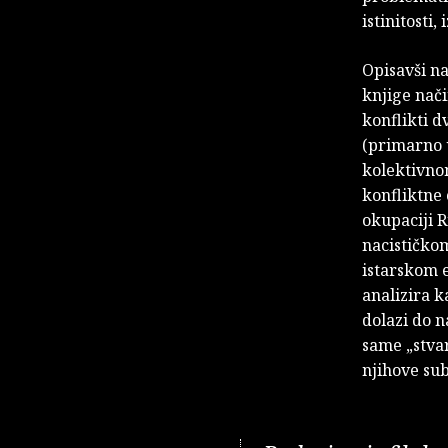
istinitosti
Opisavši na
knjige nač
konflikti d
(primarno u
kolektivnom
konfliktne
okupaciji R
nacističko
istarskom 
analizira k
dolazi do n
same „stvar
njihove sub