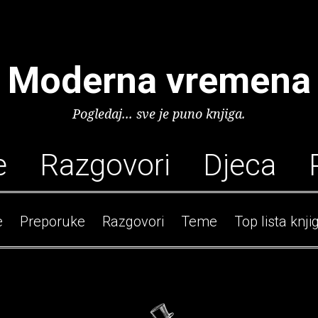
Moderna vremena
Pogledaj... sve je puno knjiga.
e
Razgovori
Djeca
e
Preporuke
Razgovori
Teme
Top lista knji