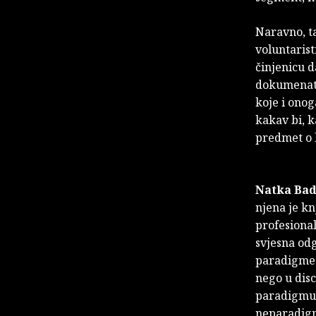
Naravno, ta
voluntarist
činjenicu d
dokumenata 
koje i onog
kakav bi, 
predmet o 
Natka Ba
njena je kn
profesional
svjesna od
paradigme 
nego u dis
paradigmu.
neparadigm