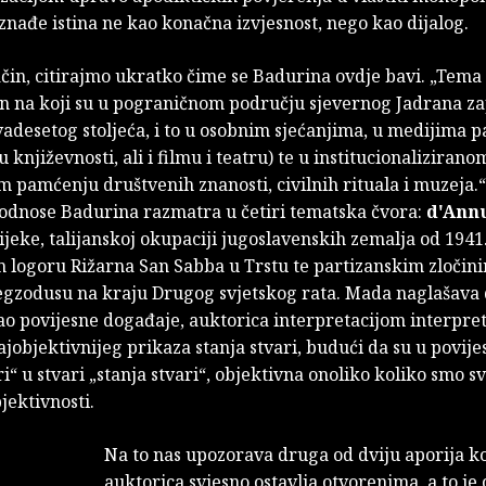
, iznađe istina ne kao konačna izvjesnost, nego kao dijalog.
čin, citirajmo ukratko čime se Badurina ovdje bavi. „Tema 
in na koji su u pograničnom području sjevernog Jadrana 
vadesetog stoljeća, i to u osobnim sjećanjima, u medijima 
 književnosti, ali i filmu i teatru) te u institucionalizirano
 pamćenju društvenih znanosti, civilnih rituala i muzeja.“
 odnose Badurina razmatra u četiri tematska čvora:
d'Annu
ijeke, talijanskoj okupaciji jugoslavenskih zemalja od 1941.
m logoru Rižarna San Sabba u Trstu te partizanskim zločini
egzodusu na kraju Drugog svjetskog rata. Mada naglašava 
ao povijesne događaje, auktorica interpretacijom interpret
ajobjektivnijeg prikaza stanja stvari, budući da su u povije
i“ u stvari „stanja stvari“, objektivna onoliko koliko smo sv
jektivnosti.
Na to nas upozorava druga od dviju aporija k
auktorica svjesno ostavlja otvorenima, a to je 