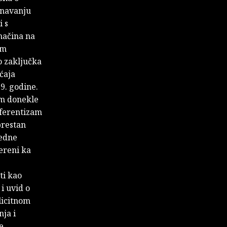
oznavanju
i s
načina na
em
o zaključka
ćaja
9. godine.
em donekle
iferentizam
prestan
jedne
ereni ka
ti kao
i uvid o
licitnom
ja i
e