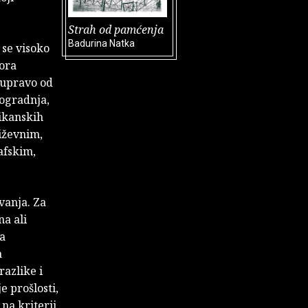
Strah od pamćenja
Badurina Natka
 se visoko
vora
 upravo od
dogradnja,
ikanskih
iževnim,
afskim,
ivanja. Za
na ali
ta
a
razlike i
e prošlosti,
na kriterij