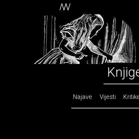
Knjig
Najave
Vijesti
Kritik