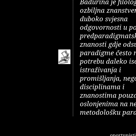
Badurina je filolo
ozbiljna znanstve
duboko svjesna
odgovornosti u po
predparadigmats
znanosti gdje ods
paradigme često
potrebu daleko is
istraživanja i
promišljanja, neg
disciplinama i
znanostima pouz
oslonjenima na n
metodološku par
oportunisti