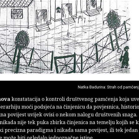
Natka Badurina: Strah od pamćenj
nova
konstatacija o kontroli društvenog pamćenja koja uve
jerarhiju moći podsjeća na činjenicu da povjesnica, historio
na povijest uvijek ovisi o nekom nalogu društvenih snaga.
nikada nije tek puka zbirka činjenica na temelju kojih se 
 precizna paradigma i nikada sama povijest, ili tek jedan
 može biti ogledalo jednoznačne istine.