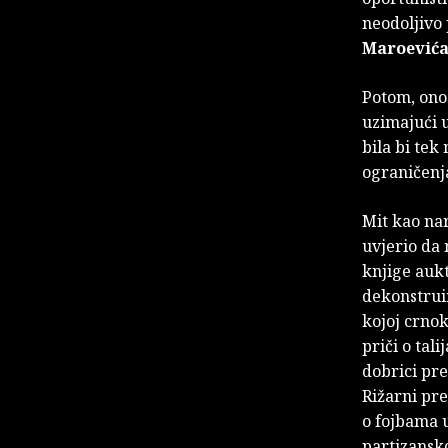
neodoljivo 
Maroević
Potom, ono 
uzimajući u
bila bi tek
ograničenja
Mit kao nar
uvjerio da 
knjige aukt
dekonstruir
kojoj crnok
priči o tal
dobrici pr
Rižarni pre
o fojbama 
partizansko