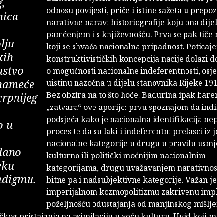
g,
odnosu povijesti, priče i istine sažeta u prep
nica
narativne naravi historiografije koju ona dijel
pamćenjem i s književnošću. Prva se pak tiče 
lju
koji se shvaća nacionalna pripadnost. Poticaj
kih
konstruktivističkih koncepcija nacije dolazi d
ustvo
o mogućnosti nacionalne indeferentnosti, osje
 nameće
uistinu nazočna u dijelu stanovnika Rijeke 191
Bez obzira na to što hoće, Badurina ipak bar
crpnijeg
„zatvara“ ove aporije: prvu spoznajom da ind
podsjeća kako je nacionalna identifikacija ne
o u
proces te da su laki i indeferentni prelasci iz 
nacionalne kategorije u drugu u pravilu usmj
dano
kulturno ili politički moćnijim nacionalnim
eku
kategorijama, drugu uvažavanjem narativnos
adigmu.
bitne pa i nadsubjektivne kategorije. Važan je 
imperijalnom kozmopolitizmu zakrivenu imp
poželjnošću odustajanja od manjinskog mišljen
čkog pristajanja na asimilaciju u veću kulturu. Uvid koji m