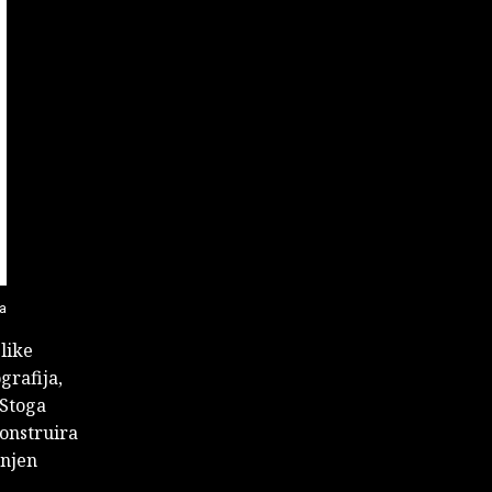
a
like
grafija,
 Stoga
konstruira
 njen