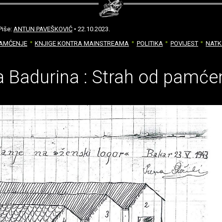
Piše:
ANTUN PAVEŠKOVIĆ
• 22.10.2023.
PAMĆENJE
KNJIGE KONTRA MAINSTREAMA
POLITIKA
POVIJEST
NATK
 Badurina : Strah od pamće