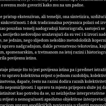
a o svemu može govoriti kako mu na um padne.
e pristup ekstenzivan, ali temeljit, ona sintetizira, uzdižući
sinkretičnosti. I dok tradicionalna povjesnica polazi od iz
kao pouzdan temelj nadogradnji historiografa, sastojeći se
ih, nerijetko nedovoljno uvažavajući da su već i ti izvori na
e, ne jednim, nego slijedom nekoliko metodoloških kopern
ži upravo nadgradnjom, dakle prvenstveno tekstovima, knj
, spomenarskim, a tretmanom na istoj razini i historiogr
rila povijesnu istinu.
taje pitanje što to jest povijesna istina pa i predmet istraž
 to upravo kolektivna svijest o jednom razdoblju, kolektiv
instvena, dapače, često na razini dodira raznih kolektivite
do nepomirljivosti. I upravo ta mjesta prijepora služe joj d
istinitost kao potrebu da se, uz neizbježne interpretativne 
 svijest o nemogućnosti apsolutno objektivne interpretacij
acijom upravo apodiktičkih povjerenja u vlastiti monopol 