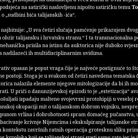
podsjeća na satirički naslovljenu nipošto satiričku temu
T
a
o „sudbini bića talijanskih -ića“.
najbitnije: „U sva četiri slučaja pamćenje prikazujem dvog
 obzir talijansku i hrvatsku stranu.“ I ta transnacionalna 
 mehanička prisila na istinu da auktorica nije duboko svjesn
 nadilazeći ih multidisciplinarnim uvidima.
ativ opasan je poput vraga čije je najveće postignuće to što
ne postoji. Stoga je u svakom od četiri navedena tematska 
orica nalazila elemente njegove mitologizacije da bi ih mo
ati. U priči o danunzijevskoj epizodi to je „estetizacija“ a
ošuljaši ispadaju maltene svojevrsni protohipiji u veseloj re
ijanskoj okupaciji mit o talijanskom dobrom vojniku, nesp
epunom vrlina i dobrohotnosti spram domaćeg pučanstva, u 
bacivanje krivnje Nijemcima i ekskulpiranje talijanske str
u kontekstu završnih ratnih operacija grotesknu sliku prim
g krvoloka koji se talijanskoj strani sveti samo zato jer je 