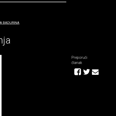
A BADURINA
nja
Preporuči
članak