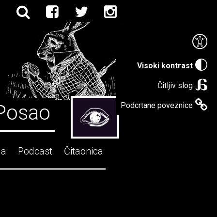
Visoki kontrast
Čitljiv slog
Posao
Podcrtane poveznice
ga
Podcast
Čitaonica