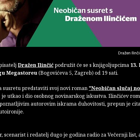
Dražen Ilinč
pisatelj
Dražen Ilinčić
podružit će se s knjigoljupcima
13. 
gu Megastoreu
(Bogovićeva 5, Zagreb) od 19 sati.
na susretu predstaviti svoj novi roman
"Neobičan slučaj n
 je utkao i dio osobnog novinarskog iskustva. Ilinčićev ro
poznatljivim autorovim iskrama duhovitosti, prepun je cita
toironije.
, scenarist i redatelj dugo je godina radio za Večernji list, 