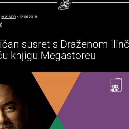
:
MV INFO
• 12.06.2018.
IĆ
čan susret s Draženom Ilin
ću knjigu Megastoreu