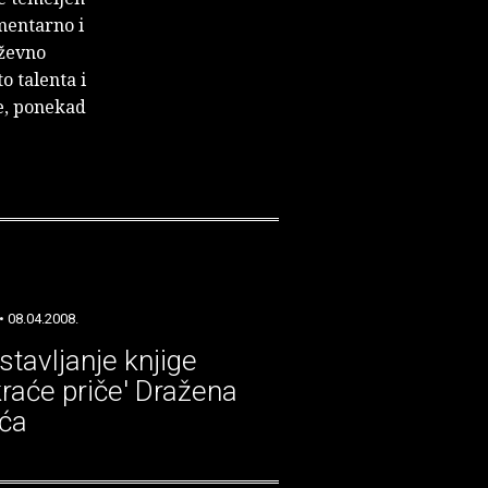
mentarno i
iževno
o talenta i
e, ponekad
• 08.04.2008.
stavljanje knjige
kraće priče' Dražena
ića