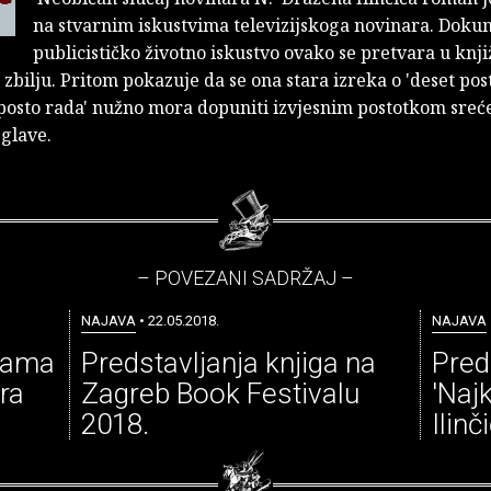
na stvarnim iskustvima televizijskoga novinara. Doku
publicističko životno iskustvo ovako se pretvara u knj
zbilju. Pritom pokazuje da se ona stara izreka o 'deset post
posto rada' nužno mora dopuniti izvjesnim postotkom sreć
eglave.
– POVEZANI SADRŽAJ –
NAJAVA
• 22.05.2018.
NAJAVA
Mama
Predstavljanja knjiga na
Pred
ra
Zagreb Book Festivalu
'Naj
2018.
Ilinč