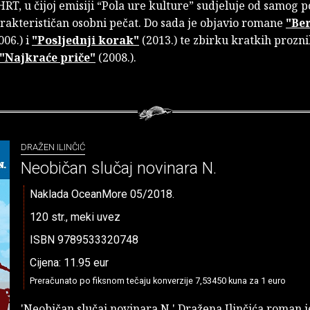
HRT, u čijoj emisiji “Pola ure kulture” sudjeluje od samog 
arakterističan osobni pečat. Do sada je objavio romane
"Ber
006.) i
"Posljednji korak"
(2013.) te zbirku kratkih prozn
"Najkraće priče"
(2008.).
DRAŽEN ILINČIĆ
Neobičan slučaj novinara N.
Naklada OceanMore 05/2018.
120 str., meki uvez
ISBN 9789533320748
Cijena: 11.95 eur
Preračunato po fiksnom tečaju konverzije 7,53450 kuna za 1 euro
'Neobičan slučaj novinara N.' Dražena Ilinčića roman 