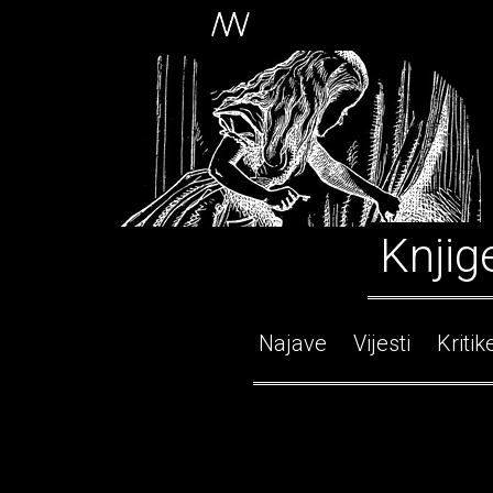
Knjig
Najave
Vijesti
Kritik