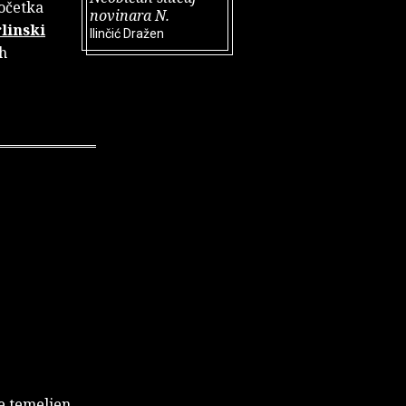
početka
novinara N.
linski
Ilinčić Dražen
ih
je temeljen