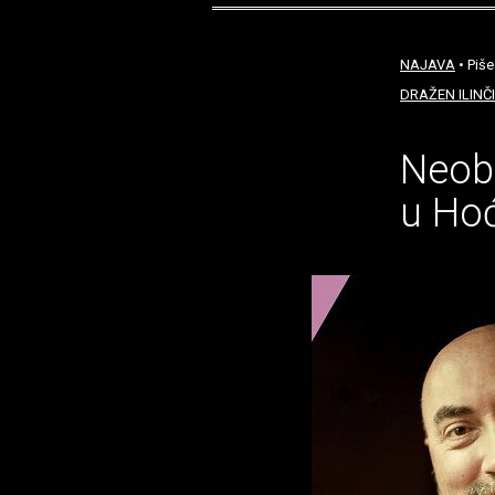
NAJAVA
• Piše
DRAŽEN ILINČ
Neobi
u Ho