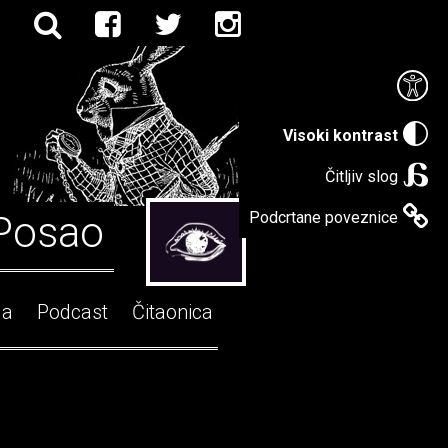
Visoki kontrast
Čitljiv slog
Posao
Podcrtane poveznice
ga
Podcast
Čitaonica