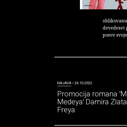
oblikovanu 
devedeset 
posve svoj
NAJAVA
• 26.10.2022.
Promocija romana '
Medeya' Damira Zlata
Freya