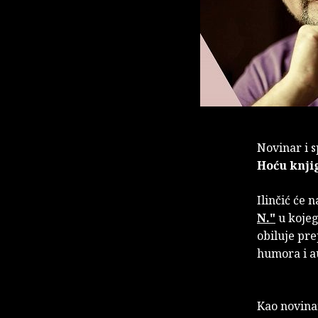
Novinar i s
Hoću knji
Ilinčić će 
N."
u kojeg
obiluje pre
humora i au
Kao novinar