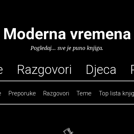
Moderna vremena
Pogledaj... sve je puno knjiga.
e
Razgovori
Djeca
e
Preporuke
Razgovori
Teme
Top lista knji