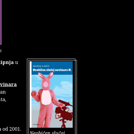
ić
lipnja
u
ovinara
man
ta,
a od 2001.
Neobičan slučaj