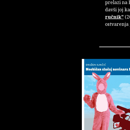
prelazi na 
davši joj k
ručnik"
(2
ostvarenja