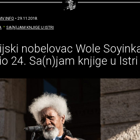
MV INFO
• 29.11.2018.
A
SA(N)JAM KNJIGE U ISTRI
ijski nobelovac Wole Soyink
io 24. Sa(n)jam knjige u Istri