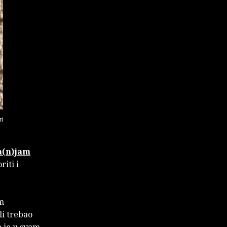
ri
a(n)jam
iti i
m
li trebao