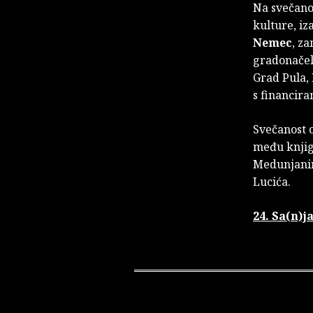
Na svečano
kulture, iz
Nemec
, z
gradonačel
Grad Pula, 
s financir
Svečanost 
među knjig
Medunjanin
Lucića.
24. Sa(n)j