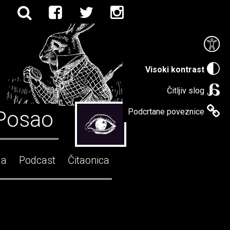
Visoki kontrast
Čitljiv slog
Posao
Podcrtane poveznice
ga
Podcast
Čitaonica