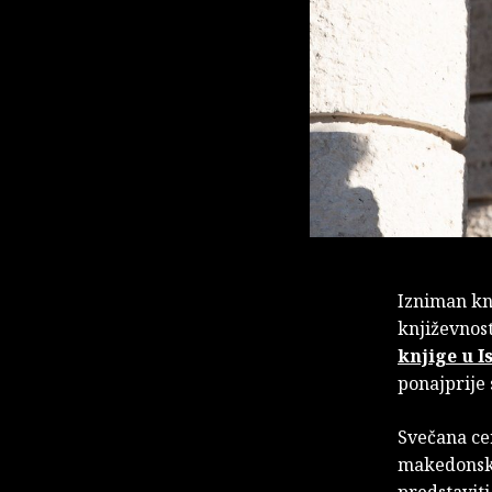
Izniman kn
književnos
knjige u Is
ponajprije 
Svečana ce
makedonsk