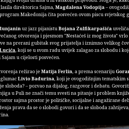
 knjigu svojih drama u hrvatskom prijevodu. Stoga je, kak
lasila direktorica Sajma,
Magdalena Vodopija
– ovogodiš
 program Makedonija čita posvećen ovom piscu svjetskog g
dunjanin
uz jazz pijanistu
Bojana Zulfikarpašića
uveliča
ečanog otvorenja i pjesmom "Nestaćeš iz mog života" vrlo
sve na prerani gubitak svog prijatelja i iznimno velikog čov
Lucića
, koji se u svom radu uvijek zalagao za slobodu i ko
 Sajam u cijelosti posvećen.
vorenja režirao je
Matija Ferlin
, a prema scenariju
Gora
e glumac
Livio Badurina
, koji je ovogodišnjim tematskim
 je sloboda? – pozvao na dijalog, razgovor i debatu. Govoriti
jiga u Puli ne znači temu svesti na pitanje i problem knjiž
rostor sajma prostor je političke, socijalne i angažirane de
ženja prava da se o slobodi govori i da se sloboda zahtijeva
rina.