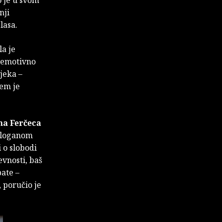
o je u svom
nji
lasa.
la je
 emotivno
jeka –
jem je
na Ferčeca
 sloganom
 o slobodi
evnosti, baš
bate –
, poručio je