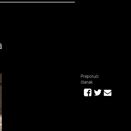
a
Preporuči
članak