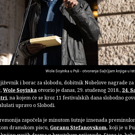
Wole Soyinka u Puli - otvorenje Sa(n)jam knjige u Ist
jiževnik i borac za slobodu, dobitnik Nobelove nagrade za
t,
Wole Soyinka
otvorio je danas, 29. studenog 2018.,
24. S
tri
, na kojem će se kroz 11 festivalskih dana slobodno govor
slušati upravo o Slobodi.
remonija započela je minutom šutnje iznenada preminulo
om dramskom piscu,
Goranu Stefanovskom
,
koji je u Pu