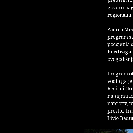
predstaviti
govoru nag
regionalni
Amira Me
program sv
podsjetila 
Predraga 
ovogodišnji
Program ot
vodio ga j
Reci mi što
na sajmu kn
naprotiv, p
prostor tra
Livio Badu