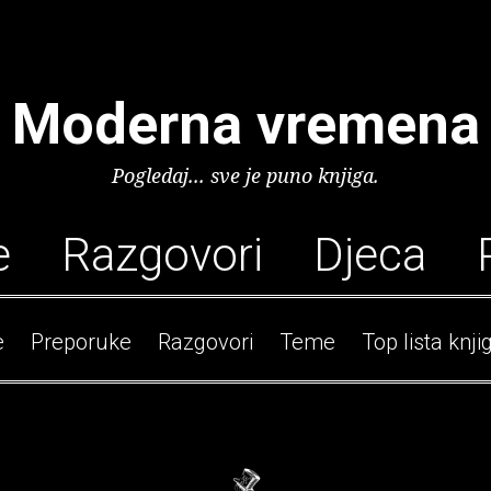
Moderna vremena
Pogledaj... sve je puno knjiga.
e
Razgovori
Djeca
e
Preporuke
Razgovori
Teme
Top lista knji