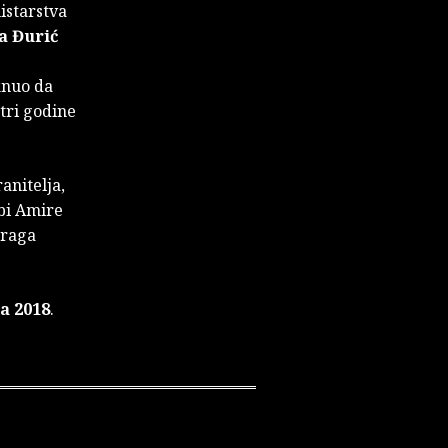
istarstva
a Đurić
knuo da
tri godine
anitelja,
bi Amire
draga
ca 2018
.