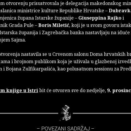
m otvorenju prisustvovala je delegacija makedonskog min
aslanica ministrice kulture Republike Hrvatske –
Dubravk
amjenica župana Istarske županije –
Giuseppina Rajko
i
nik Grada Pule –
Boris Miletić
, koji je u svom govoru ista
Istarska županija i Zagrebačka banka nastavljaju na iduće 
anjem Sajma.
otvorenja nastavila se u Crvenom salonu Doma hrvatskih br
ama i brojnom publikom koja je uživala u glazbenoj izved
 i Bojana Zulfikarpašića, kao polusatnom sessionu za Pre
am knjige u Istri
bit će otvoren sve do nedjelje,
9. prosin
– POVEZANI SADRŽAJ –