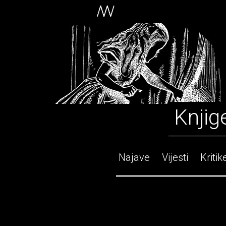
Knjig
Najave
Vijesti
Kritik