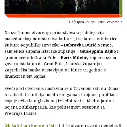
Sa(n)jam knjige u Istri - otvorenje
Na svečanom otvorenju prisustvovala je delegacija
makedonskog ministarstva kulture, izaslanica ministrice
kulture Republike Hrvatske –
Dubravka Đurić Nemec
,
zamjenica župana Istarske županije –
Giuseppina Rajko
i
gradonačelnik Grada Pule –
Boris Miletić
, koji je u svom
govoru istaknuo da Grad Pula, Istarska županija i
Zagrebačka banka nastavljaju na iduće tri godine s
financiranjem Sajma.
Svečanost otvorenja nastavila se u Crvenom salonu Doma
hrvatskih branitelja, među knjigama i brojnom publikom
koja je uživala u glazbenoj izvedbi Amire Medunjanin i
Bojana Zulfikarpašića, kao polusatnom sessionu za
Predraga Lucića.
24. Sa(n)jam knjige u Istri
bit će otvoren sve do nedjelje,
9.