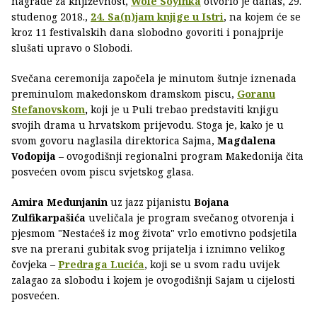
nagrade za književnost,
Wole Soyinka
otvorio je danas, 29.
studenog 2018.,
24. Sa(n)jam knjige u Istri
, na kojem će se
kroz 11 festivalskih dana slobodno govoriti i ponajprije
slušati upravo o Slobodi.
Svečana ceremonija započela je minutom šutnje iznenada
preminulom makedonskom dramskom piscu,
Goranu
Stefanovskom
,
koji je u Puli trebao predstaviti knjigu
svojih drama u hrvatskom prijevodu. Stoga je, kako je u
svom govoru naglasila direktorica Sajma,
Magdalena
Vodopija
– ovogodišnji regionalni program Makedonija čita
posvećen ovom piscu svjetskog glasa.
Amira Medunjanin
uz jazz pijanistu
Bojana
Zulfikarpašića
uveličala je program svečanog otvorenja i
pjesmom "Nestaćeš iz mog života" vrlo emotivno podsjetila
sve na prerani gubitak svog prijatelja i iznimno velikog
čovjeka –
Predraga Lucića
, koji se u svom radu uvijek
zalagao za slobodu i kojem je ovogodišnji Sajam u cijelosti
posvećen.