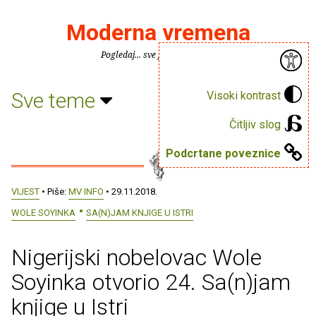
Moderna vremena
Pogledaj... sve je puno knjiga.
Sve teme
Visoki kontrast
Čitljiv slog
Podcrtane poveznice
VIJEST
• Piše:
MV INFO
• 29.11.2018.
WOLE SOYINKA
SA(N)JAM KNJIGE U ISTRI
Nigerijski nobelovac Wole
Soyinka otvorio 24. Sa(n)jam
knjige u Istri